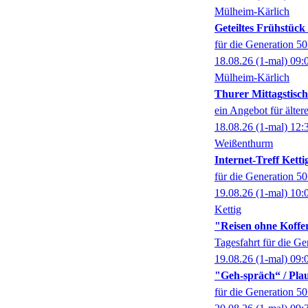
Mülheim-Kärlich
Geteiltes Frühstüc
für die Generation 5
18.08.26
(1-mal)
09:
Mülheim-Kärlich
Thurer Mittagstisch
ein Angebot für älter
18.08.26
(1-mal)
12:
Weißenthurm
Internet-Treff Ketti
für die Generation 5
19.08.26
(1-mal)
10:
Kettig
"Reisen ohne Koffer
Tagesfahrt für die G
19.08.26
(1-mal)
09:
"Geh-spräch“ / Pl
für die Generation 5