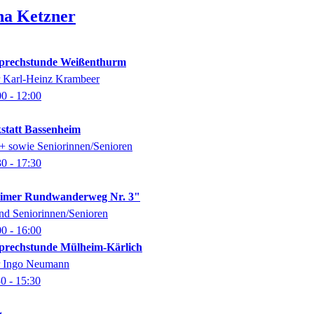
na
Ketzner
-Sprechstunde Weißenthurm
er Karl-Heinz Krambeer
00
- 12:00
kstatt Bassenheim
0+ sowie Seniorinnen/Senioren
30
- 17:30
imer Rundwanderweg Nr. 3"
nd Seniorinnen/Senioren
00
- 16:00
-Sprechstunde Mülheim-Kärlich
er Ingo Neumann
30
- 15:30