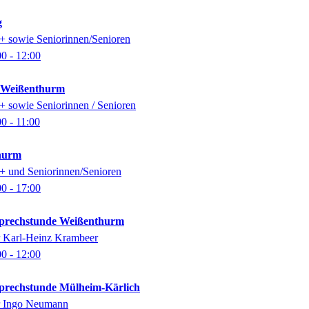
g
0+ sowie Seniorinnen/Senioren
00
- 12:00
k Weißenthurm
0+ sowie Seniorinnen / Senioren
00
- 11:00
thurm
0+ und Seniorinnen/Senioren
00
- 17:00
-Sprechstunde Weißenthurm
er Karl-Heinz Krambeer
00
- 12:00
-Sprechstunde Mülheim-Kärlich
er Ingo Neumann