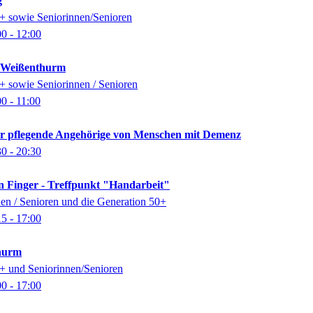
g
0+ sowie Seniorinnen/Senioren
00
- 12:00
k Weißenthurm
0+ sowie Seniorinnen / Senioren
00
- 11:00
für pflegende Angehörige von Menschen mit Demenz
30
- 20:30
n Finger - Treffpunkt "Handarbeit"
nen / Senioren und die Generation 50+
15
- 17:00
thurm
0+ und Seniorinnen/Senioren
00
- 17:00