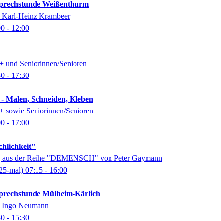
-Sprechstunde Weißenthurm
er Karl-Heinz Krambeer
00
- 12:00
0+ und Seniorinnen/Senioren
30
- 17:30
 - Malen, Schneiden, Kleben
0+ sowie Seniorinnen/Senioren
00
- 17:00
chlichkeit"
ung aus der Reihe "DEMENSCH" von Peter Gaymann
25-mal)
07:15
- 16:00
-Sprechstunde Mülheim-Kärlich
er Ingo Neumann
30
- 15:30