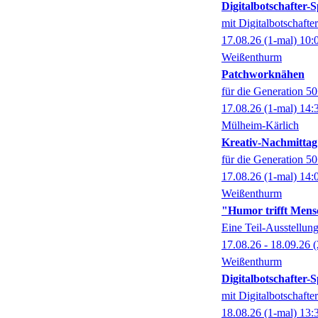
Digitalbotschafter
mit Digitalbotschaft
17.08.26
(1-mal)
10:
Weißenthurm
Patchworknähen
für die Generation 5
17.08.26
(1-mal)
14:
Mülheim-Kärlich
Kreativ-Nachmittag
für die Generation 5
17.08.26
(1-mal)
14:
Weißenthurm
"Humor trifft Mens
Eine Teil-Ausstell
17.08.26 - 18.09.26
(
Weißenthurm
Digitalbotschafter
mit Digitalbotschaft
18.08.26
(1-mal)
13: