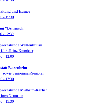
30
- 10:30
Haltung und Humor
00
- 15:30
lung "Demensch"
00
- 12:30
-Sprechstunde Weißenthurm
er Karl-Heinz Krambeer
00
- 12:00
kstatt Bassenheim
0+ sowie Seniorinnen/Senioren
30
- 17:30
-Sprechstunde Mülheim-Kärlich
er Ingo Neumann
30
- 15:30