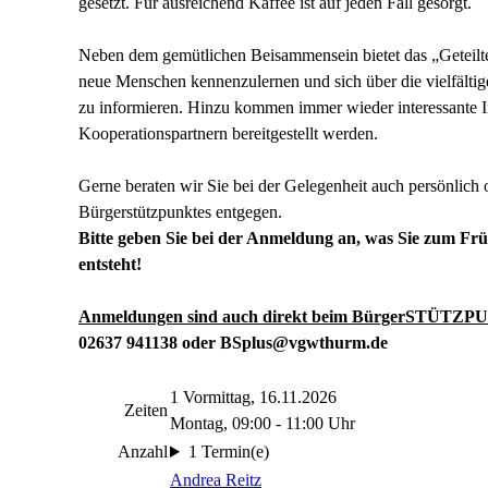
gesetzt. Für ausreichend Kaffee ist auf jeden Fall gesorgt.
Neben dem gemütlichen Beisammensein bietet das „Geteilte
neue Menschen kennenzulernen und sich über die vielfälti
zu informieren. Hinzu kommen immer wieder interessante I
Kooperationspartnern bereitgestellt werden.
Gerne beraten wir Sie bei der Gelegenheit auch persönli
Bürgerstützpunktes entgegen.
Bitte geben Sie bei der Anmeldung an, was Sie zum Früh
entsteht!
Anmeldungen sind auch direkt beim BürgerSTÜTZP
02637 941138 oder BSplus@vgwthurm.de
1 Vormittag, 16.11.2026
Zeiten
Montag, 09:00 - 11:00 Uhr
Anzahl
1 Termin(e)
Andrea Reitz