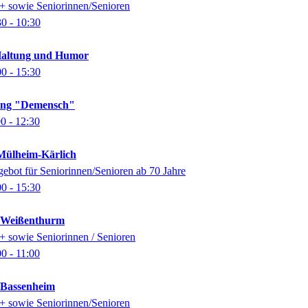
0+ sowie Seniorinnen/Senioren
30
- 10:30
Haltung und Humor
00
- 15:30
lung "Demensch"
00
- 12:30
ülheim-Kärlich
gebot für Seniorinnen/Senioren ab 70 Jahre
00
- 15:30
k Weißenthurm
0+ sowie Seniorinnen / Senioren
00
- 11:00
k Bassenheim
0+ sowie Seniorinnen/Senioren