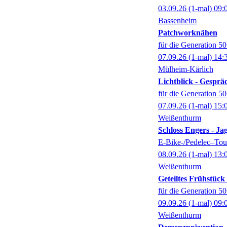
03.09.26
(1-mal)
09:
Bassenheim
Patchworknähen
für die Generation 5
07.09.26
(1-mal)
14:
Mülheim-Kärlich
Lichtblick - Gespr
für die Generation 5
07.09.26
(1-mal)
15:
Weißenthurm
Schloss Engers - Ja
E-Bike-/Pedelec–Tour
08.09.26
(1-mal)
13:
Weißenthurm
Geteiltes Frühstüc
für die Generation 5
09.09.26
(1-mal)
09:
Weißenthurm