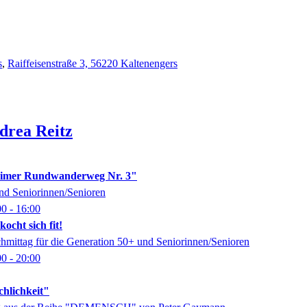
s
,
Raiffeisenstraße 3, 56220 Kaltenengers
drea
Reitz
imer Rundwanderweg Nr. 3"
nd Seniorinnen/Senioren
00
- 16:00
ocht sich fit!
chmittag für die Generation 50+ und Seniorinnen/Senioren
00
- 20:00
chlichkeit"