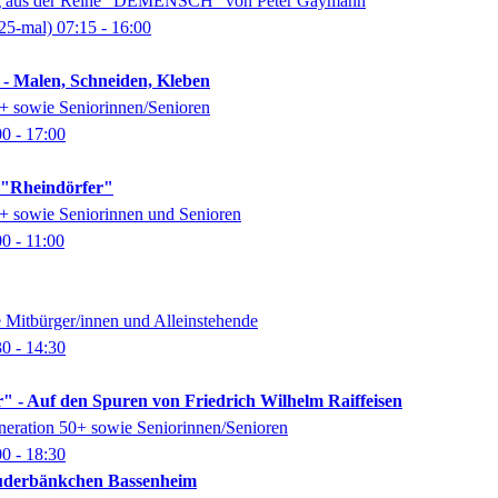
ung aus der Reihe "DEMENSCH" von Peter Gaymann
25-mal)
07:15
- 16:00
 - Malen, Schneiden, Kleben
0+ sowie Seniorinnen/Senioren
00
- 17:00
k "Rheindörfer"
0+ sowie Seniorinnen und Senioren
00
- 11:00
e Mitbürger/innen und Alleinstehende
30
- 14:30
" - Auf den Spuren von Friedrich Wilhelm Raiffeisen
eneration 50+ sowie Seniorinnen/Senioren
00
- 18:30
auderbänkchen Bassenheim