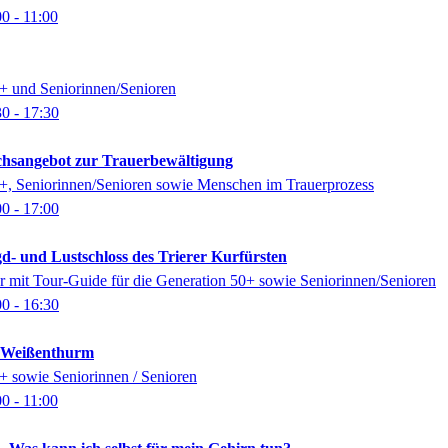
00
- 11:00
0+ und Seniorinnen/Senioren
30
- 17:30
ächsangebot zur Trauerbewältigung
0+, Seniorinnen/Senioren sowie Menschen im Trauerprozess
00
- 17:00
gd- und Lustschloss des Trierer Kurfürsten
 mit Tour-Guide für die Generation 50+ sowie Seniorinnen/Senioren
00
- 16:30
k Weißenthurm
0+ sowie Seniorinnen / Senioren
00
- 11:00