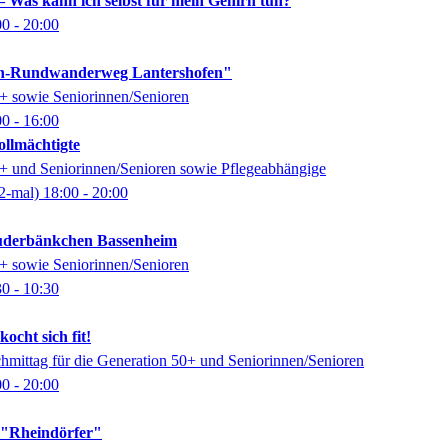
 Was kann ich selbst für mein Gehirn tun?
00
- 20:00
n-Rundwanderweg Lantershofen"
0+ sowie Seniorinnen/Senioren
00
- 16:00
ollmächtigte
0+ und Seniorinnen/Senioren sowie Pflegeabhängige
2-mal)
18:00
- 20:00
auderbänkchen Bassenheim
0+ sowie Seniorinnen/Senioren
30
- 10:30
ocht sich fit!
chmittag für die Generation 50+ und Seniorinnen/Senioren
00
- 20:00
k "Rheindörfer"