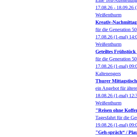
Eine Teil-Ausstell
17.08.26 - 18.09.26
(
Weißenthurm
Kreativ-Nachmittag
für die Generation 5
17.08.26
(1-mal)
14:
Weißenthurm
Geteiltes Frühstüc
für die Generation 5
17.08.26
(1-mal)
09:
Kaltenengers
Thurer Mittagstisch
ein Angebot für älter
18.08.26
(1-mal)
12:
Weißenthurm
"Reisen ohne Koffer
Tagesfahrt für die G
19.08.26
(1-mal)
09:
"Geh-spräch“ / Pl