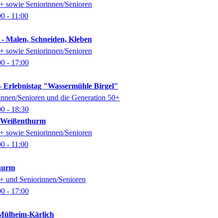
0+ sowie Seniorinnen/Senioren
00
- 11:00
 - Malen, Schneiden, Kleben
0+ sowie Seniorinnen/Senioren
00
- 17:00
- Erlebnistag "Wassermühle Birgel"
rinnen/Senioren und die Generation 50+
00
- 18:30
k Weißenthurm
0+ sowie Seniorinnen/Senioren
00
- 11:00
thurm
0+ und Seniorinnen/Senioren
00
- 17:00
ülheim-Kärlich