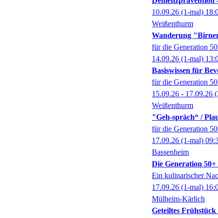
Demenzprävention –
10.09.26
(1-mal)
18:
Weißenthurm
Wanderung "Birne
für die Generation 5
14.09.26
(1-mal)
13:
Basiswissen für Bev
für die Generation 5
15.09.26 - 17.09.26
(
Weißenthurm
"Geh-spräch“ / Pl
für die Generation 5
17.09.26
(1-mal)
09:
Bassenheim
Die Generation 50+ k
Ein kulinarischer Na
17.09.26
(1-mal)
16:
Mülheim-Kärlich
Geteiltes Frühstüc