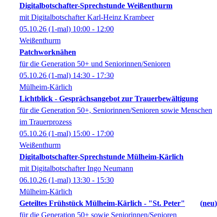
Digitalbotschafter-Sprechstunde Weißenthurm
mit Digitalbotschafter Karl-Heinz Krambeer
05.10.26
(1-mal)
10:00
- 12:00
Weißenthurm
Patchworknähen
für die Generation 50+ und Seniorinnen/Senioren
05.10.26
(1-mal)
14:30
- 17:30
Mülheim-Kärlich
Lichtblick - Gesprächsangebot zur Trauerbewältigung
für die Generation 50+, Seniorinnen/Senioren sowie Menschen
im Trauerprozess
05.10.26
(1-mal)
15:00
- 17:00
Weißenthurm
Digitalbotschafter-Sprechstunde Mülheim-Kärlich
mit Digitalbotschafter Ingo Neumann
06.10.26
(1-mal)
13:30
- 15:30
Mülheim-Kärlich
Geteiltes Frühstück Mülheim-Kärlich - "St. Peter"
neu
für die Generation 50+ sowie Seniorinnen/Senioren