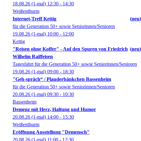
18.08.26
(1-mal)
12:30
- 14:30
Weißenthurm
Internet-Treff Kettig
neu
für die Generation 50+ sowie Seniorinnen/Senioren
19.08.26
(1-mal)
10:00
- 12:00
Kettig
"Reisen ohne Koffer" - Auf den Spuren von Friedrich
neu
Wilhelm Raiffeisen
Tagesfahrt für die Generation 50+ sowie Seniorinnen/Senioren
19.08.26
(1-mal)
09:00
- 18:30
"Geh-spräch“ / Plauderbänkchen Bassenheim
für die Generation 50+ sowie Seniorinnen/Senioren
20.08.26
(1-mal)
09:30
- 10:30
Bassenheim
Demenz mit Herz, Haltung und Humor
20.08.26
(1-mal)
14:00
- 15:30
Weißenthurm
Eröffnung Ausstellung "Demensch"
20.08.26
(1-mal)
11:00
- 12:30