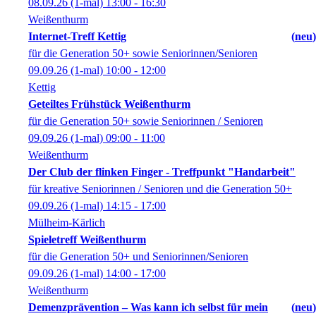
08.09.26
(1-mal)
13:00
- 16:30
Weißenthurm
Internet-Treff Kettig
neu
für die Generation 50+ sowie Seniorinnen/Senioren
09.09.26
(1-mal)
10:00
- 12:00
Kettig
Geteiltes Frühstück Weißenthurm
für die Generation 50+ sowie Seniorinnen / Senioren
09.09.26
(1-mal)
09:00
- 11:00
Weißenthurm
Der Club der flinken Finger - Treffpunkt "Handarbeit"
für kreative Seniorinnen / Senioren und die Generation 50+
09.09.26
(1-mal)
14:15
- 17:00
Mülheim-Kärlich
Spieletreff Weißenthurm
für die Generation 50+ und Seniorinnen/Senioren
09.09.26
(1-mal)
14:00
- 17:00
Weißenthurm
Demenzprävention – Was kann ich selbst für mein
neu