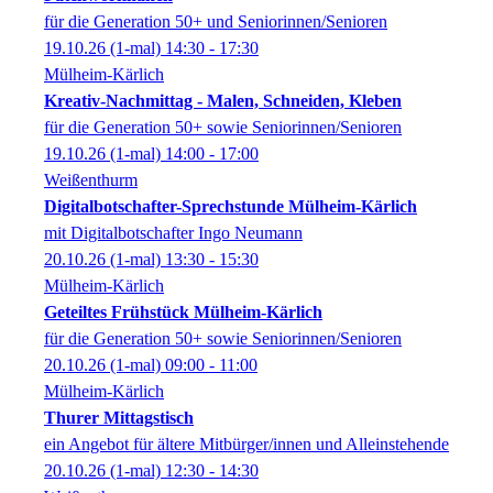
für die Generation 50+ und Seniorinnen/Senioren
19.10.26
(1-mal)
14:30
- 17:30
Mülheim-Kärlich
Kreativ-Nachmittag - Malen, Schneiden, Kleben
für die Generation 50+ sowie Seniorinnen/Senioren
19.10.26
(1-mal)
14:00
- 17:00
Weißenthurm
Digitalbotschafter-Sprechstunde Mülheim-Kärlich
mit Digitalbotschafter Ingo Neumann
20.10.26
(1-mal)
13:30
- 15:30
Mülheim-Kärlich
Geteiltes Frühstück Mülheim-Kärlich
für die Generation 50+ sowie Seniorinnen/Senioren
20.10.26
(1-mal)
09:00
- 11:00
Mülheim-Kärlich
Thurer Mittagstisch
ein Angebot für ältere Mitbürger/innen und Alleinstehende
20.10.26
(1-mal)
12:30
- 14:30