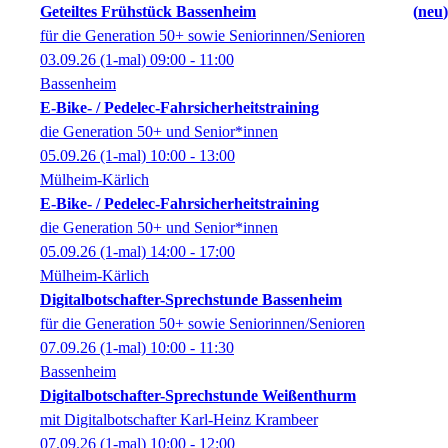
Geteiltes Frühstück Bassenheim
neu
für die Generation 50+ sowie Seniorinnen/Senioren
03.09.26
(1-mal)
09:00
- 11:00
Bassenheim
E-Bike- / Pedelec-Fahrsicherheitstraining
die Generation 50+ und Senior*innen
05.09.26
(1-mal)
10:00
- 13:00
Mülheim-Kärlich
E-Bike- / Pedelec-Fahrsicherheitstraining
die Generation 50+ und Senior*innen
05.09.26
(1-mal)
14:00
- 17:00
Mülheim-Kärlich
Digitalbotschafter-Sprechstunde Bassenheim
für die Generation 50+ sowie Seniorinnen/Senioren
07.09.26
(1-mal)
10:00
- 11:30
Bassenheim
Digitalbotschafter-Sprechstunde Weißenthurm
mit Digitalbotschafter Karl-Heinz Krambeer
07.09.26
(1-mal)
10:00
- 12:00