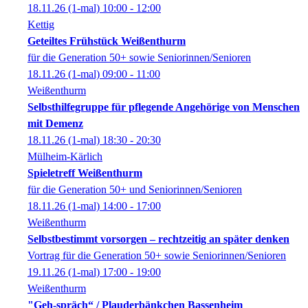
18.11.26
(1-mal)
10:00
- 12:00
Kettig
Geteiltes Frühstück Weißenthurm
für die Generation 50+ sowie Seniorinnen/Senioren
18.11.26
(1-mal)
09:00
- 11:00
Weißenthurm
Selbsthilfegruppe für pflegende Angehörige von Menschen
mit Demenz
18.11.26
(1-mal)
18:30
- 20:30
Mülheim-Kärlich
Spieletreff Weißenthurm
für die Generation 50+ und Seniorinnen/Senioren
18.11.26
(1-mal)
14:00
- 17:00
Weißenthurm
Selbstbestimmt vorsorgen – rechtzeitig an später denken
Vortrag für die Generation 50+ sowie Seniorinnen/Senioren
19.11.26
(1-mal)
17:00
- 19:00
Weißenthurm
"Geh-spräch“ / Plauderbänkchen Bassenheim