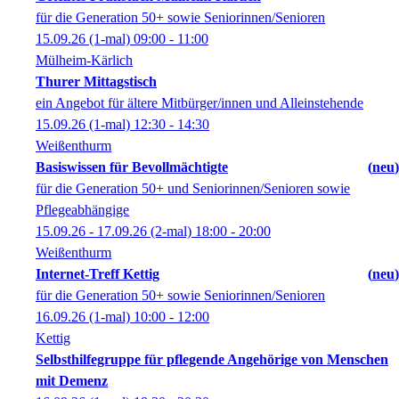
für die Generation 50+ sowie Seniorinnen/Senioren
15.09.26
(1-mal)
09:00
- 11:00
Mülheim-Kärlich
Thurer Mittagstisch
ein Angebot für ältere Mitbürger/innen und Alleinstehende
15.09.26
(1-mal)
12:30
- 14:30
Weißenthurm
Basiswissen für Bevollmächtigte
neu
für die Generation 50+ und Seniorinnen/Senioren sowie
Pflegeabhängige
15.09.26 - 17.09.26
(2-mal)
18:00
- 20:00
Weißenthurm
Internet-Treff Kettig
neu
für die Generation 50+ sowie Seniorinnen/Senioren
16.09.26
(1-mal)
10:00
- 12:00
Kettig
Selbsthilfegruppe für pflegende Angehörige von Menschen
mit Demenz