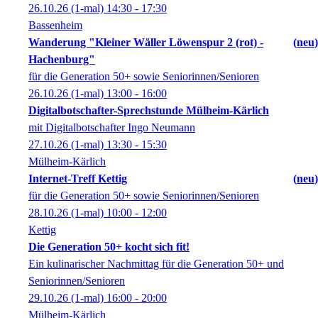
26.10.26
(1-mal)
14:30
- 17:30
Bassenheim
Wanderung "Kleiner Wäller Löwenspur 2 (rot) -
neu
Hachenburg"
für die Generation 50+ sowie Seniorinnen/Senioren
26.10.26
(1-mal)
13:00
- 16:00
Digitalbotschafter-Sprechstunde Mülheim-Kärlich
mit Digitalbotschafter Ingo Neumann
27.10.26
(1-mal)
13:30
- 15:30
Mülheim-Kärlich
Internet-Treff Kettig
neu
für die Generation 50+ sowie Seniorinnen/Senioren
28.10.26
(1-mal)
10:00
- 12:00
Kettig
Die Generation 50+ kocht sich fit!
Ein kulinarischer Nachmittag für die Generation 50+ und
Seniorinnen/Senioren
29.10.26
(1-mal)
16:00
- 20:00
Mülheim-Kärlich