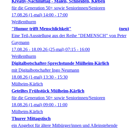
Kreativ-Nachmittag - Malen, Schneiden, Kleben
für die Generation 50+ sowie Seniorinnen/Senioren
17.08.26
(1-mal)
14:00
- 17:00
Weißenthurm
"Humor trifft Menschlichkeit"
neu
Eine Teil-Ausstellung aus der Reihe "DEMENSCH" von Peter
Gaymann
17.08.26 - 18.09.26
(25-mal)
07:15
- 16:00
Weißenthurm
Digitalbotschafter-Sprechstunde Mülheim-Kärlich
mit Digitalbotschafter Ingo Neumann
18.08.26
(1-mal)
13:30
- 15:30
Mülheim-Kärlich
Geteiltes Frühstück Mülheim-Kärlich
für die Generation 50+ sowie Seniorinnen/Senioren
18.08.26
(1-mal)
09:00
- 11:00
Mülheim-Kärlich
Thurer Mittagstisch
ein Angebot für ältere Mitbürger/innen und Alleinstehende