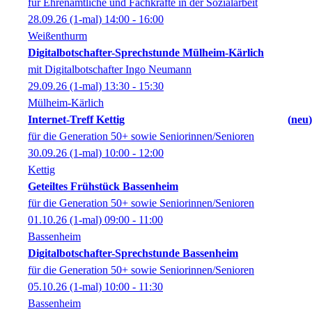
für Ehrenamtliche und Fachkräfte in der Sozialarbeit
28.09.26
(1-mal)
14:00
- 16:00
Weißenthurm
Digitalbotschafter-Sprechstunde Mülheim-Kärlich
mit Digitalbotschafter Ingo Neumann
29.09.26
(1-mal)
13:30
- 15:30
Mülheim-Kärlich
Internet-Treff Kettig
neu
für die Generation 50+ sowie Seniorinnen/Senioren
30.09.26
(1-mal)
10:00
- 12:00
Kettig
Geteiltes Frühstück Bassenheim
für die Generation 50+ sowie Seniorinnen/Senioren
01.10.26
(1-mal)
09:00
- 11:00
Bassenheim
Digitalbotschafter-Sprechstunde Bassenheim
für die Generation 50+ sowie Seniorinnen/Senioren
05.10.26
(1-mal)
10:00
- 11:30
Bassenheim