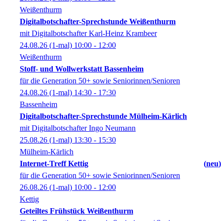
Weißenthurm
Digitalbotschafter-Sprechstunde Weißenthurm
mit Digitalbotschafter Karl-Heinz Krambeer
24.08.26
(1-mal)
10:00
- 12:00
Weißenthurm
Stoff- und Wollwerkstatt Bassenheim
für die Generation 50+ sowie Seniorinnen/Senioren
24.08.26
(1-mal)
14:30
- 17:30
Bassenheim
Digitalbotschafter-Sprechstunde Mülheim-Kärlich
mit Digitalbotschafter Ingo Neumann
25.08.26
(1-mal)
13:30
- 15:30
Mülheim-Kärlich
Internet-Treff Kettig
neu
für die Generation 50+ sowie Seniorinnen/Senioren
26.08.26
(1-mal)
10:00
- 12:00
Kettig
Geteiltes Frühstück Weißenthurm