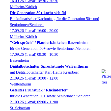
16.09.26
(1-mal)
18:30
- 20:30
Mülheim-Kärlich
Die Generation 50+ kocht sich fit!
Ein kulinarischer Nachmittag für die Generation 50+ und
Seniorinnen/Senioren
17.09.26
(1-mal)
16:00
- 20:00
Mülheim-Kärlich
"Geh-spräch“ / Plauderbänkchen Bassenheim
für die Generation 50+ sowie Seniorinnen/Senioren
17.09.26
(1-mal)
09:30
- 10:30
Bassenheim
Digitalbotschafter-Sprechstunde Weißenthurm
mit Digitalbotschafter Karl-Heinz Krambeer
21.09.26
(1-mal)
10:00
- 12:00
Weißenthurm
Geteiltes Frühstück "Rheindörfer"
für die Generation 50+ sowie Seniorinnen/Senioren
21.09.26
(1-mal)
09:00
- 11:00
St. Sebastian