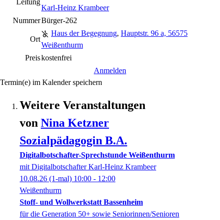
Leitung
Karl-Heinz Krambeer
Nummer
Bürger-262
Haus der Begegnung
,
Hauptstr. 96 a, 56575
Ort
Weißenthurm
Preis
kostenfrei
Anmelden
Termin(e) im Kalender speichern
Weitere Veranstaltungen
von
Nina
Ketzner
Sozialpädagogin B.A.
Digitalbotschafter-Sprechstunde Weißenthurm
mit Digitalbotschafter Karl-Heinz Krambeer
10.08.26
(1-mal)
10:00
- 12:00
Weißenthurm
Stoff- und Wollwerkstatt Bassenheim
für die Generation 50+ sowie Seniorinnen/Senioren