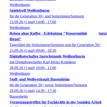
Weißenthurm
Spieletreff Weißenthurm
für die Generation 50+ und Seniorinnen/Senioren
23.09.26
(1-mal)
14:00
- 17:00
Weißenthurm
Reisen ohne Koffer - Erlebnistag "Wassermühle
neu
Birgel"
Tagesfahrt für Seniorinnen/Senioren und die Generation 50+
23.09.26
(1-mal)
09:00
- 18:30
Digitalbotschafter-Sprechstunde Weißenthurm
mit Digitalbotschafter Karl-Heinz Krambeer
28.09.26
(1-mal)
10:00
- 12:00
Weißenthurm
Stoff- und Wollwerkstatt Bassenheim
für die Generation 50+ sowie Seniorinnen/Senioren
28.09.26
(1-mal)
14:30
- 17:30
Bassenheim
Vernetzungstreffen für Fachkräfte in der Sozialen Arbeit