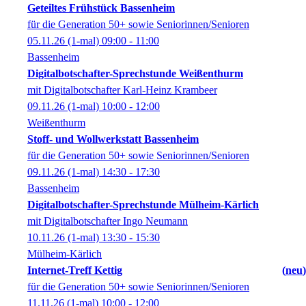
Geteiltes Frühstück Bassenheim
für die Generation 50+ sowie Seniorinnen/Senioren
05.11.26
(1-mal)
09:00
- 11:00
Bassenheim
Digitalbotschafter-Sprechstunde Weißenthurm
mit Digitalbotschafter Karl-Heinz Krambeer
09.11.26
(1-mal)
10:00
- 12:00
Weißenthurm
Stoff- und Wollwerkstatt Bassenheim
für die Generation 50+ sowie Seniorinnen/Senioren
09.11.26
(1-mal)
14:30
- 17:30
Bassenheim
Digitalbotschafter-Sprechstunde Mülheim-Kärlich
mit Digitalbotschafter Ingo Neumann
10.11.26
(1-mal)
13:30
- 15:30
Mülheim-Kärlich
Internet-Treff Kettig
neu
für die Generation 50+ sowie Seniorinnen/Senioren
11.11.26
(1-mal)
10:00
- 12:00