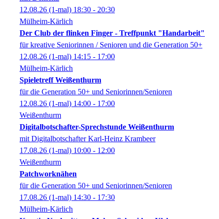
12.08.26
(1-mal)
18:30
- 20:30
Mülheim-Kärlich
Der Club der flinken Finger - Treffpunkt "Handarbeit"
für kreative Seniorinnen / Senioren und die Generation 50+
12.08.26
(1-mal)
14:15
- 17:00
Mülheim-Kärlich
Spieletreff Weißenthurm
für die Generation 50+ und Seniorinnen/Senioren
12.08.26
(1-mal)
14:00
- 17:00
Weißenthurm
Digitalbotschafter-Sprechstunde Weißenthurm
mit Digitalbotschafter Karl-Heinz Krambeer
17.08.26
(1-mal)
10:00
- 12:00
Weißenthurm
Patchworknähen
für die Generation 50+ und Seniorinnen/Senioren
17.08.26
(1-mal)
14:30
- 17:30
Mülheim-Kärlich