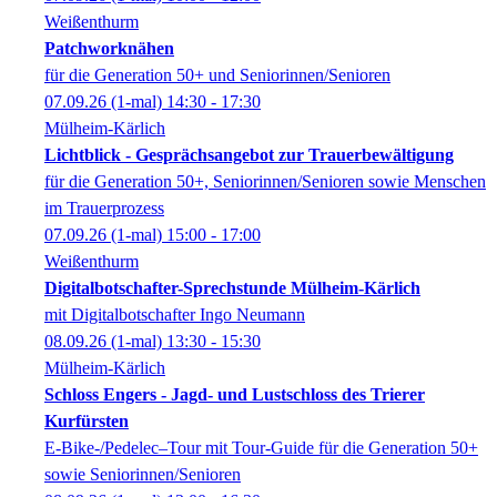
Weißenthurm
Patchworknähen
für die Generation 50+ und Seniorinnen/Senioren
07.09.26
(1-mal)
14:30
- 17:30
Mülheim-Kärlich
Lichtblick - Gesprächsangebot zur Trauerbewältigung
für die Generation 50+, Seniorinnen/Senioren sowie Menschen
im Trauerprozess
07.09.26
(1-mal)
15:00
- 17:00
Weißenthurm
Digitalbotschafter-Sprechstunde Mülheim-Kärlich
mit Digitalbotschafter Ingo Neumann
08.09.26
(1-mal)
13:30
- 15:30
Mülheim-Kärlich
Schloss Engers - Jagd- und Lustschloss des Trierer
Kurfürsten
E-Bike-/Pedelec–Tour mit Tour-Guide für die Generation 50+
sowie Seniorinnen/Senioren