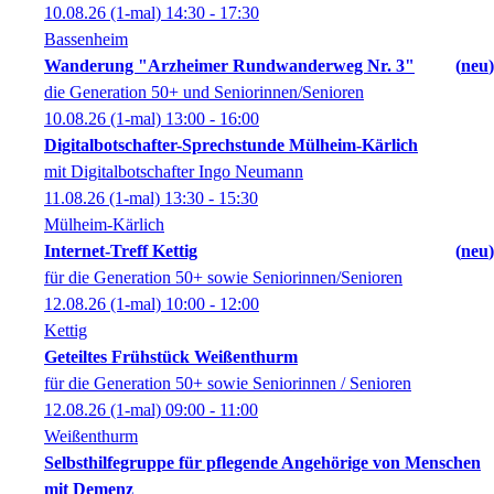
10.08.26
(1-mal)
14:30
- 17:30
Bassenheim
Wanderung "Arzheimer Rundwanderweg Nr. 3"
neu
die Generation 50+ und Seniorinnen/Senioren
10.08.26
(1-mal)
13:00
- 16:00
Digitalbotschafter-Sprechstunde Mülheim-Kärlich
mit Digitalbotschafter Ingo Neumann
11.08.26
(1-mal)
13:30
- 15:30
Mülheim-Kärlich
Internet-Treff Kettig
neu
für die Generation 50+ sowie Seniorinnen/Senioren
12.08.26
(1-mal)
10:00
- 12:00
Kettig
Geteiltes Frühstück Weißenthurm
für die Generation 50+ sowie Seniorinnen / Senioren
12.08.26
(1-mal)
09:00
- 11:00
Weißenthurm
Selbsthilfegruppe für pflegende Angehörige von Menschen
mit Demenz