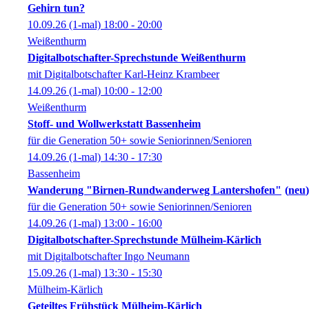
Gehirn tun?
10.09.26
(1-mal)
18:00
- 20:00
Weißenthurm
Digitalbotschafter-Sprechstunde Weißenthurm
mit Digitalbotschafter Karl-Heinz Krambeer
14.09.26
(1-mal)
10:00
- 12:00
Weißenthurm
Stoff- und Wollwerkstatt Bassenheim
für die Generation 50+ sowie Seniorinnen/Senioren
14.09.26
(1-mal)
14:30
- 17:30
Bassenheim
Wanderung "Birnen-Rundwanderweg Lantershofen"
neu
für die Generation 50+ sowie Seniorinnen/Senioren
14.09.26
(1-mal)
13:00
- 16:00
Digitalbotschafter-Sprechstunde Mülheim-Kärlich
mit Digitalbotschafter Ingo Neumann
15.09.26
(1-mal)
13:30
- 15:30
Mülheim-Kärlich
Geteiltes Frühstück Mülheim-Kärlich