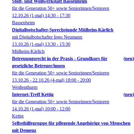
Stoff- und Wollwerkstatt Bassenheim
für die Generation 50+ sowie Seniorinnen/Senioren
12.10.26
(1-mal)
14:30
- 17:30
Bassenheim
Digitalbotschafter-Sprechstunde Mülheim-Kärlich
mit Digitalbotschafter Ingo Neumann
13.10.26
(1-mal)
13:30
- 15:30
Mülheim-Kärlich
Betreuungsrecht in der Praxis - Grundkurs für
neu
gesetzliche Betreuer/innen
für die Generation 50+ sowie Seniorinnen/Senioren
13.10.26 - 22.10.26
(4-mal)
18:00
- 20:00
Weißenthurm
Internet-Treff Kettig
neu
für die Generation 50+ sowie Seniorinnen/Senioren
14.10.26
(1-mal)
10:00
- 12:00
Kettig
Selbsthilfegruppe für pflegende Angehörige von Menschen
mit Demenz