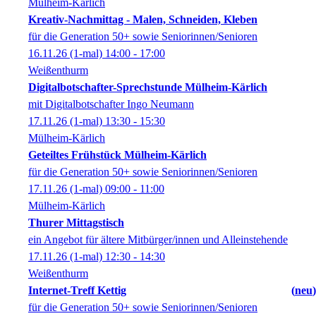
Mülheim-Kärlich
Kreativ-Nachmittag - Malen, Schneiden, Kleben
für die Generation 50+ sowie Seniorinnen/Senioren
16.11.26
(1-mal)
14:00
- 17:00
Weißenthurm
Digitalbotschafter-Sprechstunde Mülheim-Kärlich
mit Digitalbotschafter Ingo Neumann
17.11.26
(1-mal)
13:30
- 15:30
Mülheim-Kärlich
Geteiltes Frühstück Mülheim-Kärlich
für die Generation 50+ sowie Seniorinnen/Senioren
17.11.26
(1-mal)
09:00
- 11:00
Mülheim-Kärlich
Thurer Mittagstisch
ein Angebot für ältere Mitbürger/innen und Alleinstehende
17.11.26
(1-mal)
12:30
- 14:30
Weißenthurm
Internet-Treff Kettig
neu
für die Generation 50+ sowie Seniorinnen/Senioren