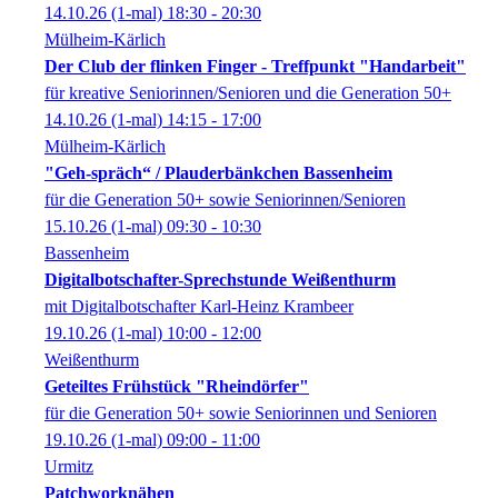
14.10.26
(1-mal)
18:30
- 20:30
Mülheim-Kärlich
Der Club der flinken Finger - Treffpunkt "Handarbeit"
für kreative Seniorinnen/Senioren und die Generation 50+
14.10.26
(1-mal)
14:15
- 17:00
Mülheim-Kärlich
"Geh-spräch“ / Plauderbänkchen Bassenheim
für die Generation 50+ sowie Seniorinnen/Senioren
15.10.26
(1-mal)
09:30
- 10:30
Bassenheim
Digitalbotschafter-Sprechstunde Weißenthurm
mit Digitalbotschafter Karl-Heinz Krambeer
19.10.26
(1-mal)
10:00
- 12:00
Weißenthurm
Geteiltes Frühstück "Rheindörfer"
für die Generation 50+ sowie Seniorinnen und Senioren
19.10.26
(1-mal)
09:00
- 11:00
Urmitz
Patchworknähen