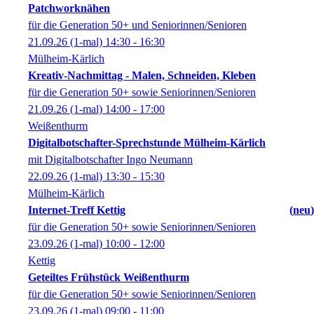
Patchworknähen
für die Generation 50+ und Seniorinnen/Senioren
21.09.26
(1-mal)
14:30
- 16:30
Mülheim-Kärlich
Kreativ-Nachmittag - Malen, Schneiden, Kleben
für die Generation 50+ sowie Seniorinnen/Senioren
21.09.26
(1-mal)
14:00
- 17:00
Weißenthurm
Digitalbotschafter-Sprechstunde Mülheim-Kärlich
mit Digitalbotschafter Ingo Neumann
22.09.26
(1-mal)
13:30
- 15:30
Mülheim-Kärlich
Internet-Treff Kettig
neu
für die Generation 50+ sowie Seniorinnen/Senioren
23.09.26
(1-mal)
10:00
- 12:00
Kettig
Geteiltes Frühstück Weißenthurm
für die Generation 50+ sowie Seniorinnen/Senioren
23.09.26
(1-mal)
09:00
- 11:00