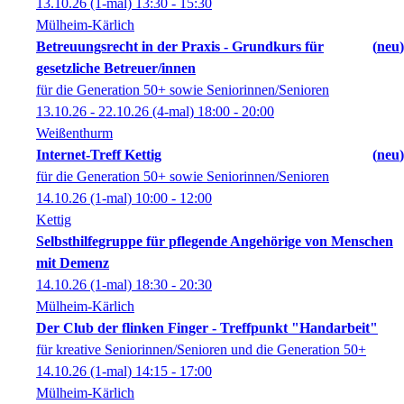
13.10.26
(1-mal)
13:30
- 15:30
Mülheim-Kärlich
Betreuungsrecht in der Praxis - Grundkurs für
neu
gesetzliche Betreuer/innen
für die Generation 50+ sowie Seniorinnen/Senioren
13.10.26 - 22.10.26
(4-mal)
18:00
- 20:00
Weißenthurm
Internet-Treff Kettig
neu
für die Generation 50+ sowie Seniorinnen/Senioren
14.10.26
(1-mal)
10:00
- 12:00
Kettig
Selbsthilfegruppe für pflegende Angehörige von Menschen
mit Demenz
14.10.26
(1-mal)
18:30
- 20:30
Mülheim-Kärlich
Der Club der flinken Finger - Treffpunkt "Handarbeit"
für kreative Seniorinnen/Senioren und die Generation 50+
14.10.26
(1-mal)
14:15
- 17:00
Mülheim-Kärlich