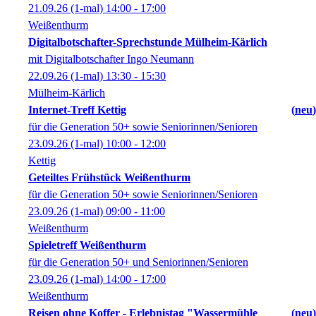
21.09.26
(1-mal)
14:00
- 17:00
Weißenthurm
Digitalbotschafter-Sprechstunde Mülheim-Kärlich
mit Digitalbotschafter Ingo Neumann
22.09.26
(1-mal)
13:30
- 15:30
Mülheim-Kärlich
Internet-Treff Kettig
neu
für die Generation 50+ sowie Seniorinnen/Senioren
23.09.26
(1-mal)
10:00
- 12:00
Kettig
Geteiltes Frühstück Weißenthurm
für die Generation 50+ sowie Seniorinnen/Senioren
23.09.26
(1-mal)
09:00
- 11:00
Weißenthurm
Spieletreff Weißenthurm
für die Generation 50+ und Seniorinnen/Senioren
23.09.26
(1-mal)
14:00
- 17:00
Weißenthurm
Reisen ohne Koffer - Erlebnistag "Wassermühle
neu