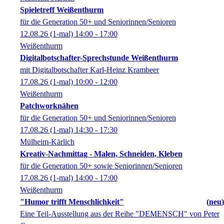
Spieletreff Weißenthurm
für die Generation 50+ und Seniorinnen/Senioren
12.08.26
(1-mal)
14:00
- 17:00
Weißenthurm
Digitalbotschafter-Sprechstunde Weißenthurm
mit Digitalbotschafter Karl-Heinz Krambeer
17.08.26
(1-mal)
10:00
- 12:00
Weißenthurm
Patchworknähen
für die Generation 50+ und Seniorinnen/Senioren
17.08.26
(1-mal)
14:30
- 17:30
Mülheim-Kärlich
Kreativ-Nachmittag - Malen, Schneiden, Kleben
für die Generation 50+ sowie Seniorinnen/Senioren
17.08.26
(1-mal)
14:00
- 17:00
Weißenthurm
"Humor trifft Menschlichkeit"
neu
Eine Teil-Ausstellung aus der Reihe "DEMENSCH" von Peter