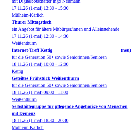
mit Digitalbotschafter Ingo Neumann
17.11.26
(1-mal)
13:30
- 15:30
Mülheim-Kärlich
Thurer Mittagstisch
ein Angebot für ältere Mitbürger/innen und Alleinstehende
17.11.26
(1-mal)
12:30
- 14:30
Weißenthurm
Internet-Treff Kettig
neu
für die Generation 50+ sowie Seniorinnen/Senioren
18.11.26
(1-mal)
10:00
- 12:00
Kettig
Geteiltes Frühstück Weißenthurm
für die Generation 50+ sowie Seniorinnen/Senioren
18.11.26
(1-mal)
09:00
- 11:00
Weißenthurm
Selbsthilfegruppe für pflegende Angehörige von Menschen
mit Demenz
18.11.26
(1-mal)
18:30
- 20:30
Mülheim-Kärlich