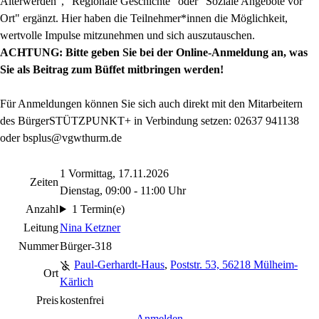
Älterwerden", "Regionale Geschichte" oder "Soziale Angebote vor
Ort" ergänzt. Hier haben die Teilnehmer*innen die Möglichkeit,
wertvolle Impulse mitzunehmen und sich auszutauschen.
ACHTUNG: Bitte geben Sie bei der Online-Anmeldung an, was
Sie als Beitrag zum Büffet mitbringen werden!
Für Anmeldungen können Sie sich auch direkt mit den Mitarbeitern
des BürgerSTÜTZPUNKT+ in Verbindung setzen: 02637 941138
oder bsplus@vgwthurm.de
1 Vormittag, 17.11.2026
Zeiten
Dienstag, 09:00 - 11:00 Uhr
Anzahl
1 Termin(e)
Leitung
Nina Ketzner
Nummer
Bürger-318
Paul-Gerhardt-Haus
,
Poststr. 53, 56218 Mülheim-
Ort
Kärlich
Preis
kostenfrei
Anmelden