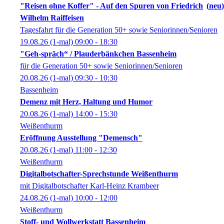
"Reisen ohne Koffer" - Auf den Spuren von Friedrich
neu
Wilhelm Raiffeisen
Tagesfahrt für die Generation 50+ sowie Seniorinnen/Senioren
19.08.26
(1-mal)
09:00
- 18:30
"Geh-spräch“ / Plauderbänkchen Bassenheim
für die Generation 50+ sowie Seniorinnen/Senioren
20.08.26
(1-mal)
09:30
- 10:30
Bassenheim
Demenz mit Herz, Haltung und Humor
20.08.26
(1-mal)
14:00
- 15:30
Weißenthurm
Eröffnung Ausstellung "Demensch"
20.08.26
(1-mal)
11:00
- 12:30
Weißenthurm
Digitalbotschafter-Sprechstunde Weißenthurm
mit Digitalbotschafter Karl-Heinz Krambeer
24.08.26
(1-mal)
10:00
- 12:00
Weißenthurm
Stoff- und Wollwerkstatt Bassenheim