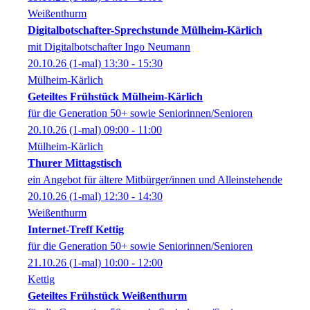
Weißenthurm
Digitalbotschafter-Sprechstunde Mülheim-Kärlich
mit Digitalbotschafter Ingo Neumann
20.10.26
(1-mal)
13:30
- 15:30
Mülheim-Kärlich
Geteiltes Frühstück Mülheim-Kärlich
für die Generation 50+ sowie Seniorinnen/Senioren
20.10.26
(1-mal)
09:00
- 11:00
Mülheim-Kärlich
Thurer Mittagstisch
ein Angebot für ältere Mitbürger/innen und Alleinstehende
20.10.26
(1-mal)
12:30
- 14:30
Weißenthurm
Internet-Treff Kettig
für die Generation 50+ sowie Seniorinnen/Senioren
21.10.26
(1-mal)
10:00
- 12:00
Kettig
Geteiltes Frühstück Weißenthurm