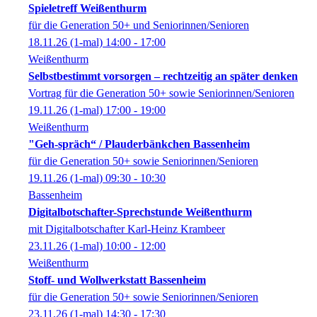
Spieletreff Weißenthurm
für die Generation 50+ und Seniorinnen/Senioren
18.11.26
(1-mal)
14:00
- 17:00
Weißenthurm
Selbstbestimmt vorsorgen – rechtzeitig an später denken
Vortrag für die Generation 50+ sowie Seniorinnen/Senioren
19.11.26
(1-mal)
17:00
- 19:00
Weißenthurm
"Geh-spräch“ / Plauderbänkchen Bassenheim
für die Generation 50+ sowie Seniorinnen/Senioren
19.11.26
(1-mal)
09:30
- 10:30
Bassenheim
Digitalbotschafter-Sprechstunde Weißenthurm
mit Digitalbotschafter Karl-Heinz Krambeer
23.11.26
(1-mal)
10:00
- 12:00
Weißenthurm
Stoff- und Wollwerkstatt Bassenheim
für die Generation 50+ sowie Seniorinnen/Senioren
23.11.26
(1-mal)
14:30
- 17:30