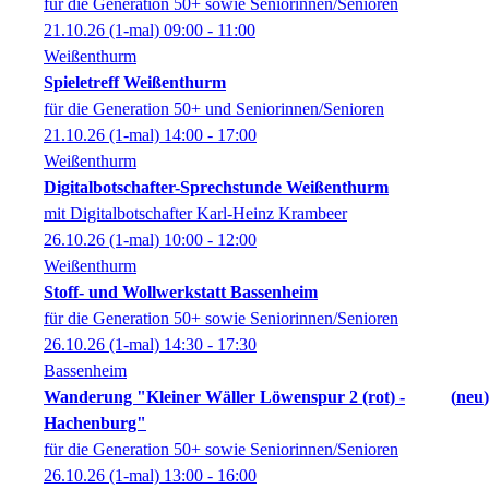
für die Generation 50+ sowie Seniorinnen/Senioren
21.10.26
(1-mal)
09:00
- 11:00
Weißenthurm
Spieletreff Weißenthurm
für die Generation 50+ und Seniorinnen/Senioren
21.10.26
(1-mal)
14:00
- 17:00
Weißenthurm
Digitalbotschafter-Sprechstunde Weißenthurm
mit Digitalbotschafter Karl-Heinz Krambeer
26.10.26
(1-mal)
10:00
- 12:00
Weißenthurm
Stoff- und Wollwerkstatt Bassenheim
für die Generation 50+ sowie Seniorinnen/Senioren
26.10.26
(1-mal)
14:30
- 17:30
Bassenheim
Wanderung "Kleiner Wäller Löwenspur 2 (rot) -
neu
Hachenburg"
für die Generation 50+ sowie Seniorinnen/Senioren
26.10.26
(1-mal)
13:00
- 16:00