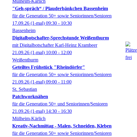
Mülheim-Kärlich
"Geh-spräch“ / Plauderbänkchen Bassenheim
für die Generation 50+ sowie Seniorinnen/Senioren
17.09.26
(1-mal)
09:30
- 10:30
Bassenheim
Digitalbotschafter-Sprechstunde Weißenthurm
mit Digitalbotschafter Karl-Heinz Krambeer
21.09.26
(1-mal)
10:00
- 12:00
Weißenthurm
Geteiltes Frühstück "Rheindörfer"
für die Generation 50+ sowie Seniorinnen/Senioren
21.09.26
(1-mal)
09:00
- 11:00
St. Sebastian
Patchworknähen
für die Generation 50+ und Seniorinnen/Senioren
21.09.26
(1-mal)
14:30
- 16:30
Mülheim-Kärlich
Kreativ-Nachmittag - Malen, Schneiden, Kleben
für die Generation 50+ sowie Seniorinnen/Senioren