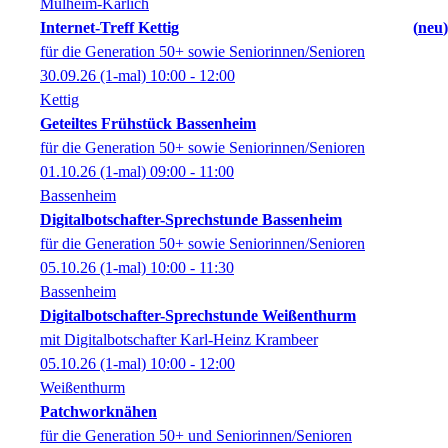
Mülheim-Kärlich
Internet-Treff Kettig
neu
für die Generation 50+ sowie Seniorinnen/Senioren
30.09.26
(1-mal)
10:00
- 12:00
Kettig
Geteiltes Frühstück Bassenheim
für die Generation 50+ sowie Seniorinnen/Senioren
01.10.26
(1-mal)
09:00
- 11:00
Bassenheim
Digitalbotschafter-Sprechstunde Bassenheim
für die Generation 50+ sowie Seniorinnen/Senioren
05.10.26
(1-mal)
10:00
- 11:30
Bassenheim
Digitalbotschafter-Sprechstunde Weißenthurm
mit Digitalbotschafter Karl-Heinz Krambeer
05.10.26
(1-mal)
10:00
- 12:00
Weißenthurm
Patchworknähen
für die Generation 50+ und Seniorinnen/Senioren