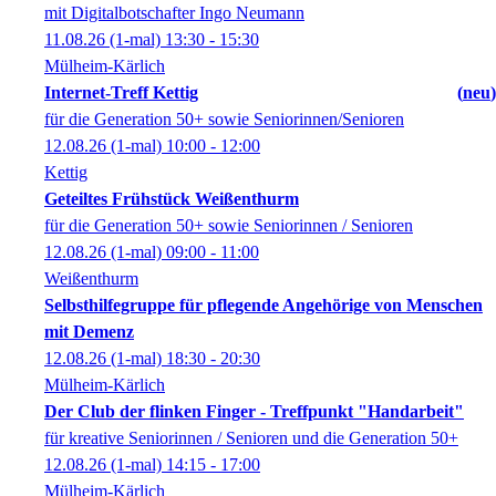
mit Digitalbotschafter Ingo Neumann
11.08.26
(1-mal)
13:30
- 15:30
Mülheim-Kärlich
Internet-Treff Kettig
neu
für die Generation 50+ sowie Seniorinnen/Senioren
12.08.26
(1-mal)
10:00
- 12:00
Kettig
Geteiltes Frühstück Weißenthurm
für die Generation 50+ sowie Seniorinnen / Senioren
12.08.26
(1-mal)
09:00
- 11:00
Weißenthurm
Selbsthilfegruppe für pflegende Angehörige von Menschen
mit Demenz
12.08.26
(1-mal)
18:30
- 20:30
Mülheim-Kärlich
Der Club der flinken Finger - Treffpunkt "Handarbeit"
für kreative Seniorinnen / Senioren und die Generation 50+
12.08.26
(1-mal)
14:15
- 17:00
Mülheim-Kärlich