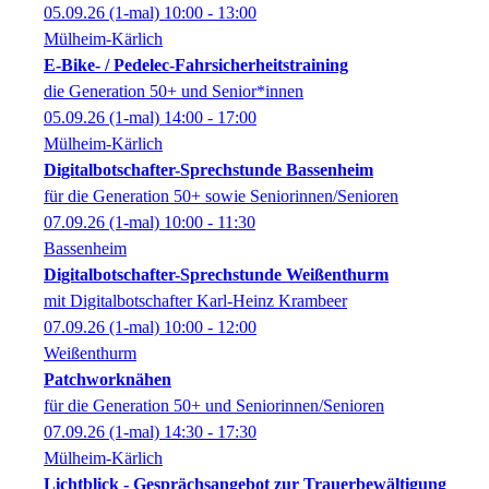
05.09.26
(1-mal)
10:00
- 13:00
Mülheim-Kärlich
E-Bike- / Pedelec-Fahrsicherheitstraining
die Generation 50+ und Senior*innen
05.09.26
(1-mal)
14:00
- 17:00
Mülheim-Kärlich
Digitalbotschafter-Sprechstunde Bassenheim
für die Generation 50+ sowie Seniorinnen/Senioren
07.09.26
(1-mal)
10:00
- 11:30
Bassenheim
Digitalbotschafter-Sprechstunde Weißenthurm
mit Digitalbotschafter Karl-Heinz Krambeer
07.09.26
(1-mal)
10:00
- 12:00
Weißenthurm
Patchworknähen
für die Generation 50+ und Seniorinnen/Senioren
07.09.26
(1-mal)
14:30
- 17:30
Mülheim-Kärlich
Lichtblick - Gesprächsangebot zur Trauerbewältigung