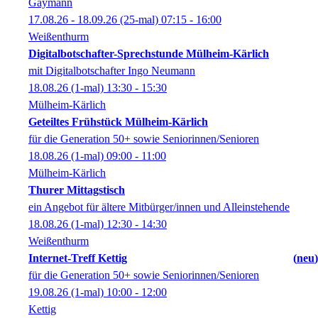
Gaymann
17.08.26 - 18.09.26
(25-mal)
07:15
- 16:00
Weißenthurm
Digitalbotschafter-Sprechstunde Mülheim-Kärlich
mit Digitalbotschafter Ingo Neumann
18.08.26
(1-mal)
13:30
- 15:30
Mülheim-Kärlich
Geteiltes Frühstück Mülheim-Kärlich
für die Generation 50+ sowie Seniorinnen/Senioren
18.08.26
(1-mal)
09:00
- 11:00
Mülheim-Kärlich
Thurer Mittagstisch
ein Angebot für ältere Mitbürger/innen und Alleinstehende
18.08.26
(1-mal)
12:30
- 14:30
Weißenthurm
Internet-Treff Kettig
neu
für die Generation 50+ sowie Seniorinnen/Senioren
19.08.26
(1-mal)
10:00
- 12:00
Kettig