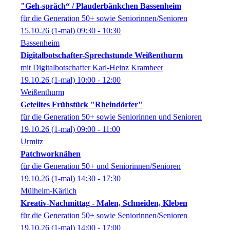
"Geh-spräch“ / Plauderbänkchen Bassenheim
für die Generation 50+ sowie Seniorinnen/Senioren
15.10.26
(1-mal)
09:30
- 10:30
Bassenheim
Digitalbotschafter-Sprechstunde Weißenthurm
mit Digitalbotschafter Karl-Heinz Krambeer
19.10.26
(1-mal)
10:00
- 12:00
Weißenthurm
Geteiltes Frühstück "Rheindörfer"
für die Generation 50+ sowie Seniorinnen und Senioren
19.10.26
(1-mal)
09:00
- 11:00
Urmitz
Patchworknähen
für die Generation 50+ und Seniorinnen/Senioren
19.10.26
(1-mal)
14:30
- 17:30
Mülheim-Kärlich
Kreativ-Nachmittag - Malen, Schneiden, Kleben
für die Generation 50+ sowie Seniorinnen/Senioren
19.10.26
(1-mal)
14:00
- 17:00