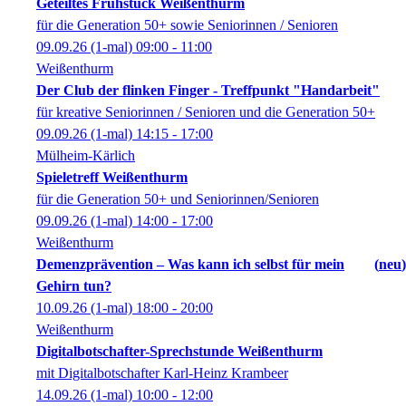
Geteiltes Frühstück Weißenthurm
für die Generation 50+ sowie Seniorinnen / Senioren
09.09.26
(1-mal)
09:00
- 11:00
Weißenthurm
Der Club der flinken Finger - Treffpunkt "Handarbeit"
für kreative Seniorinnen / Senioren und die Generation 50+
09.09.26
(1-mal)
14:15
- 17:00
Mülheim-Kärlich
Spieletreff Weißenthurm
für die Generation 50+ und Seniorinnen/Senioren
09.09.26
(1-mal)
14:00
- 17:00
Weißenthurm
Demenzprävention – Was kann ich selbst für mein
neu
Gehirn tun?
10.09.26
(1-mal)
18:00
- 20:00
Weißenthurm
Digitalbotschafter-Sprechstunde Weißenthurm
mit Digitalbotschafter Karl-Heinz Krambeer
14.09.26
(1-mal)
10:00
- 12:00