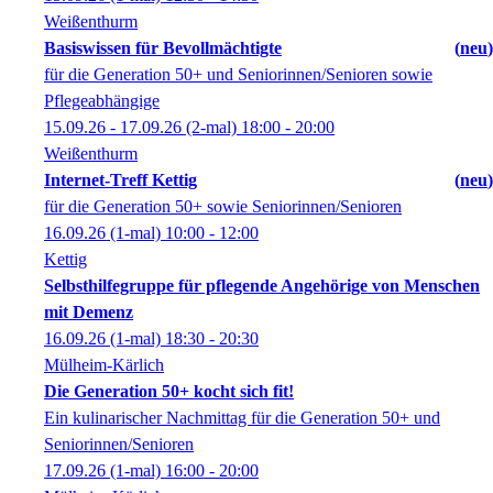
Weißenthurm
Basiswissen für Bevollmächtigte
neu
für die Generation 50+ und Seniorinnen/Senioren sowie
Pflegeabhängige
15.09.26 - 17.09.26
(2-mal)
18:00
- 20:00
Weißenthurm
Internet-Treff Kettig
neu
für die Generation 50+ sowie Seniorinnen/Senioren
16.09.26
(1-mal)
10:00
- 12:00
Kettig
Selbsthilfegruppe für pflegende Angehörige von Menschen
mit Demenz
16.09.26
(1-mal)
18:30
- 20:30
Mülheim-Kärlich
Die Generation 50+ kocht sich fit!
Ein kulinarischer Nachmittag für die Generation 50+ und
Seniorinnen/Senioren
17.09.26
(1-mal)
16:00
- 20:00