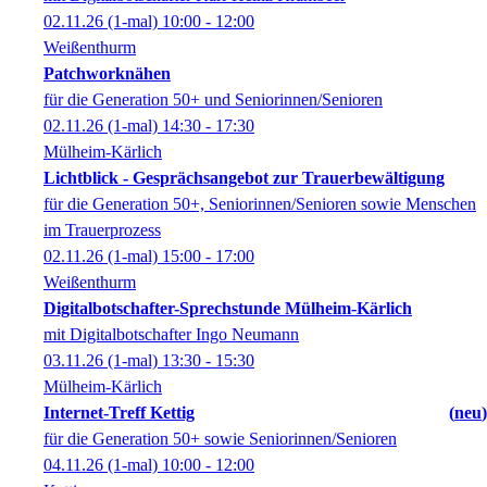
02.11.26
(1-mal)
10:00
- 12:00
Weißenthurm
Patchworknähen
für die Generation 50+ und Seniorinnen/Senioren
02.11.26
(1-mal)
14:30
- 17:30
Mülheim-Kärlich
Lichtblick - Gesprächsangebot zur Trauerbewältigung
für die Generation 50+, Seniorinnen/Senioren sowie Menschen
im Trauerprozess
02.11.26
(1-mal)
15:00
- 17:00
Weißenthurm
Digitalbotschafter-Sprechstunde Mülheim-Kärlich
mit Digitalbotschafter Ingo Neumann
03.11.26
(1-mal)
13:30
- 15:30
Mülheim-Kärlich
Internet-Treff Kettig
neu
für die Generation 50+ sowie Seniorinnen/Senioren
04.11.26
(1-mal)
10:00
- 12:00