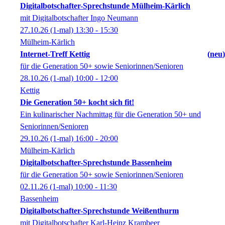
Digitalbotschafter-Sprechstunde Mülheim-Kärlich
mit Digitalbotschafter Ingo Neumann
27.10.26
(1-mal)
13:30
- 15:30
Mülheim-Kärlich
Internet-Treff Kettig
neu
für die Generation 50+ sowie Seniorinnen/Senioren
28.10.26
(1-mal)
10:00
- 12:00
Kettig
Die Generation 50+ kocht sich fit!
Ein kulinarischer Nachmittag für die Generation 50+ und
Seniorinnen/Senioren
29.10.26
(1-mal)
16:00
- 20:00
Mülheim-Kärlich
Digitalbotschafter-Sprechstunde Bassenheim
für die Generation 50+ sowie Seniorinnen/Senioren
02.11.26
(1-mal)
10:00
- 11:30
Bassenheim
Digitalbotschafter-Sprechstunde Weißenthurm
mit Digitalbotschafter Karl-Heinz Krambeer