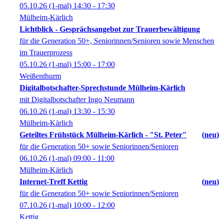
05.10.26
(1-mal)
14:30
- 17:30
Mülheim-Kärlich
Lichtblick - Gesprächsangebot zur Trauerbewältigung
für die Generation 50+, Seniorinnen/Senioren sowie Menschen
im Trauerprozess
05.10.26
(1-mal)
15:00
- 17:00
Weißenthurm
Digitalbotschafter-Sprechstunde Mülheim-Kärlich
mit Digitalbotschafter Ingo Neumann
06.10.26
(1-mal)
13:30
- 15:30
Mülheim-Kärlich
Geteiltes Frühstück Mülheim-Kärlich - "St. Peter"
neu
für die Generation 50+ sowie Seniorinnen/Senioren
06.10.26
(1-mal)
09:00
- 11:00
Mülheim-Kärlich
Internet-Treff Kettig
neu
für die Generation 50+ sowie Seniorinnen/Senioren
07.10.26
(1-mal)
10:00
- 12:00
Kettig