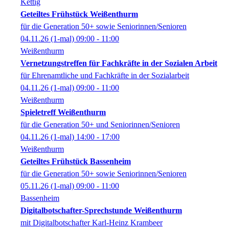
Kettig
Geteiltes Frühstück Weißenthurm
für die Generation 50+ sowie Seniorinnen/Senioren
04.11.26
(1-mal)
09:00
- 11:00
Weißenthurm
Vernetzungstreffen für Fachkräfte in der Sozialen Arbeit
für Ehrenamtliche und Fachkräfte in der Sozialarbeit
04.11.26
(1-mal)
09:00
- 11:00
Weißenthurm
Spieletreff Weißenthurm
für die Generation 50+ und Seniorinnen/Senioren
04.11.26
(1-mal)
14:00
- 17:00
Weißenthurm
Geteiltes Frühstück Bassenheim
für die Generation 50+ sowie Seniorinnen/Senioren
05.11.26
(1-mal)
09:00
- 11:00
Bassenheim
Digitalbotschafter-Sprechstunde Weißenthurm
mit Digitalbotschafter Karl-Heinz Krambeer