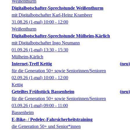
Weißenthurm
Digitalbotschafter-Sprechstunde Weißenthurm
mit Digitalbotschafter Karl-Heinz Krambeer
31.08.26
(1-mal)
10:00
- 12:00
Weißenthurm
Digitalbotschafter-Sprechstunde Mülheim-Kärlich
mit Digitalbotschafter Ingo Neumann
01.09.26
(1-mal)
13:30
- 15:30
Mülheim-Kärlich
Internet-Treff Kettig
neu
für die Generation 50+ sowie Seniorinnen/Senioren
02.09.26
(1-mal)
10:00
- 12:00
Kettig
Geteiltes Frühstück Bassenheim
neu
für die Generation 50+ sowie Seniorinnen/Senioren
03.09.26
(1-mal)
09:00
- 11:00
Bassenheim
E-Bike- / Pedelec-Fahrsicherheitstraining
die Generation 50+ und Senior*innen