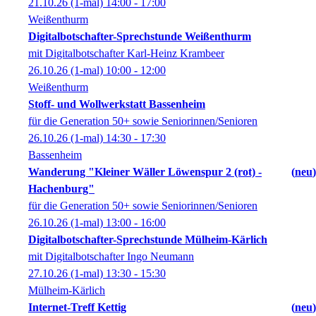
21.10.26
(1-mal)
14:00
- 17:00
Weißenthurm
Digitalbotschafter-Sprechstunde Weißenthurm
mit Digitalbotschafter Karl-Heinz Krambeer
26.10.26
(1-mal)
10:00
- 12:00
Weißenthurm
Stoff- und Wollwerkstatt Bassenheim
für die Generation 50+ sowie Seniorinnen/Senioren
26.10.26
(1-mal)
14:30
- 17:30
Bassenheim
Wanderung "Kleiner Wäller Löwenspur 2 (rot) -
neu
Hachenburg"
für die Generation 50+ sowie Seniorinnen/Senioren
26.10.26
(1-mal)
13:00
- 16:00
Digitalbotschafter-Sprechstunde Mülheim-Kärlich
mit Digitalbotschafter Ingo Neumann
27.10.26
(1-mal)
13:30
- 15:30
Mülheim-Kärlich
Internet-Treff Kettig
neu