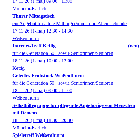
17.11.26
(1-mal)
09:00
- 11:00
Mülheim-Kärlich
Thurer Mittagstisch
ein Angebot für ältere Mitbürger/innen und Alleinstehende
17.11.26
(1-mal)
12:30
- 14:30
Weißenthurm
Internet-Treff Kettig
neu
für die Generation 50+ sowie Seniorinnen/Senioren
18.11.26
(1-mal)
10:00
- 12:00
Kettig
Geteiltes Frühstück Weißenthurm
für die Generation 50+ sowie Seniorinnen/Senioren
18.11.26
(1-mal)
09:00
- 11:00
Weißenthurm
Selbsthilfegruppe für pflegende Angehörige von Menschen
mit Demenz
18.11.26
(1-mal)
18:30
- 20:30
Mülheim-Kärlich
Spieletreff Weißenthurm