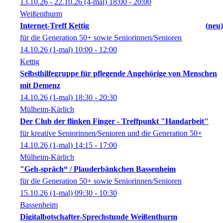
13.10.26 - 22.10.26
(4-mal)
18:00
- 20:00
Weißenthurm
Internet-Treff Kettig
neu
für die Generation 50+ sowie Seniorinnen/Senioren
14.10.26
(1-mal)
10:00
- 12:00
Kettig
Selbsthilfegruppe für pflegende Angehörige von Menschen
mit Demenz
14.10.26
(1-mal)
18:30
- 20:30
Mülheim-Kärlich
Der Club der flinken Finger - Treffpunkt "Handarbeit"
für kreative Seniorinnen/Senioren und die Generation 50+
14.10.26
(1-mal)
14:15
- 17:00
Mülheim-Kärlich
"Geh-spräch“ / Plauderbänkchen Bassenheim
für die Generation 50+ sowie Seniorinnen/Senioren
15.10.26
(1-mal)
09:30
- 10:30
Bassenheim
Digitalbotschafter-Sprechstunde Weißenthurm