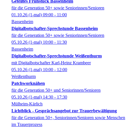
Geteiltes Frühstück Bassenheim
für die Generation 50+ sowie Seniorinnen/Senioren
01.10.26
(1-mal)
09:00
- 11:00
Bassenheim
Digitalbotschafter-Sprechstunde Bassenheim
für die Generation 50+ sowie Seniorinnen/Senioren
05.10.26
(1-mal)
10:00
- 11:30
Bassenheim
Digitalbotschafter-Sprechstunde Weißenthurm
mit Digitalbotschafter Karl-Heinz Krambeer
05.10.26
(1-mal)
10:00
- 12:00
Weißenthurm
Patchworknähen
für die Generation 50+ und Seniorinnen/Senioren
05.10.26
(1-mal)
14:30
- 17:30
Mülheim-Kärlich
Lichtblick - Gesprächsangebot zur Trauerbewältigung
für die Generation 50+, Seniorinnen/Senioren sowie Menschen
im Trauerprozess