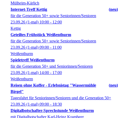
Mülheim-Kärlich
Internet-Treff Kettig
neu
für die Generation 50+ sowie Seniorinnen/Senioren
23.09.26
(1-mal)
10:00
- 12:00
Kettig
Geteiltes Frühstück Weißenthurm
für die Generation 50+ sowie Seniorinnen/Senioren
23.09.26
(1-mal)
09:00
- 11:00
Weißenthurm
Spieletreff Weißenthurm
für die Generation 50+ und Seniorinnen/Senioren
23.09.26
(1-mal)
14:00
- 17:00
Weißenthurm
Reisen ohne Koffer - Erlebnistag "Wassermühle
neu
Birgel"
Tagesfahrt für Seniorinnen/Senioren und die Generation 50+
23.09.26
(1-mal)
09:00
- 18:30
Digitalbotschafter-Sprechstunde Weißenthurm
mit Digitalbotschafter Karl-Heinz Krambeer