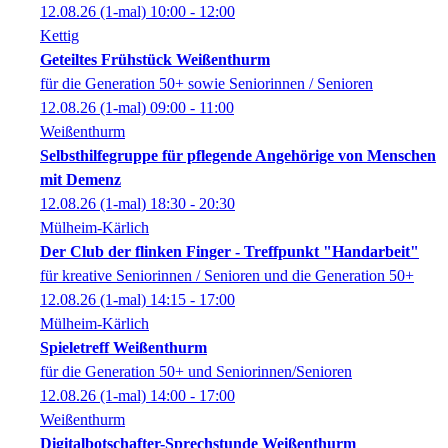
12.08.26
(1-mal)
10:00
- 12:00
Kettig
Geteiltes Frühstück Weißenthurm
für die Generation 50+ sowie Seniorinnen / Senioren
12.08.26
(1-mal)
09:00
- 11:00
Weißenthurm
Selbsthilfegruppe für pflegende Angehörige von Menschen
mit Demenz
12.08.26
(1-mal)
18:30
- 20:30
Mülheim-Kärlich
Der Club der flinken Finger - Treffpunkt "Handarbeit"
für kreative Seniorinnen / Senioren und die Generation 50+
12.08.26
(1-mal)
14:15
- 17:00
Mülheim-Kärlich
Spieletreff Weißenthurm
für die Generation 50+ und Seniorinnen/Senioren
12.08.26
(1-mal)
14:00
- 17:00
Weißenthurm
Digitalbotschafter-Sprechstunde Weißenthurm