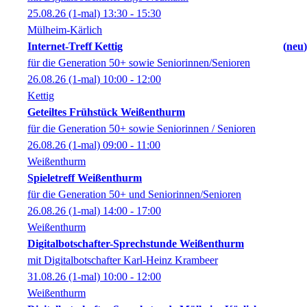
25.08.26
(1-mal)
13:30
- 15:30
Mülheim-Kärlich
Internet-Treff Kettig
neu
für die Generation 50+ sowie Seniorinnen/Senioren
26.08.26
(1-mal)
10:00
- 12:00
Kettig
Geteiltes Frühstück Weißenthurm
für die Generation 50+ sowie Seniorinnen / Senioren
26.08.26
(1-mal)
09:00
- 11:00
Weißenthurm
Spieletreff Weißenthurm
für die Generation 50+ und Seniorinnen/Senioren
26.08.26
(1-mal)
14:00
- 17:00
Weißenthurm
Digitalbotschafter-Sprechstunde Weißenthurm
mit Digitalbotschafter Karl-Heinz Krambeer
31.08.26
(1-mal)
10:00
- 12:00
Weißenthurm