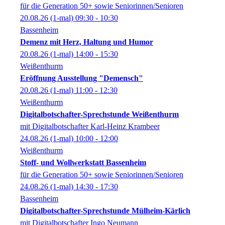
für die Generation 50+ sowie Seniorinnen/Senioren
20.08.26
(1-mal)
09:30
- 10:30
Bassenheim
Demenz mit Herz, Haltung und Humor
20.08.26
(1-mal)
14:00
- 15:30
Weißenthurm
Eröffnung Ausstellung "Demensch"
20.08.26
(1-mal)
11:00
- 12:30
Weißenthurm
Digitalbotschafter-Sprechstunde Weißenthurm
mit Digitalbotschafter Karl-Heinz Krambeer
24.08.26
(1-mal)
10:00
- 12:00
Weißenthurm
Stoff- und Wollwerkstatt Bassenheim
für die Generation 50+ sowie Seniorinnen/Senioren
24.08.26
(1-mal)
14:30
- 17:30
Bassenheim
Digitalbotschafter-Sprechstunde Mülheim-Kärlich
mit Digitalbotschafter Ingo Neumann