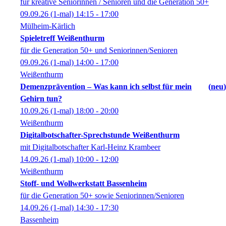
für kreative Seniorinnen / Senioren und die Generation 50+
09.09.26
(1-mal)
14:15
- 17:00
Mülheim-Kärlich
Spieletreff Weißenthurm
für die Generation 50+ und Seniorinnen/Senioren
09.09.26
(1-mal)
14:00
- 17:00
Weißenthurm
Demenzprävention – Was kann ich selbst für mein
neu
Gehirn tun?
10.09.26
(1-mal)
18:00
- 20:00
Weißenthurm
Digitalbotschafter-Sprechstunde Weißenthurm
mit Digitalbotschafter Karl-Heinz Krambeer
14.09.26
(1-mal)
10:00
- 12:00
Weißenthurm
Stoff- und Wollwerkstatt Bassenheim
für die Generation 50+ sowie Seniorinnen/Senioren
14.09.26
(1-mal)
14:30
- 17:30
Bassenheim