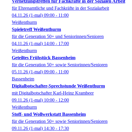
Vernetzungstreffen für Fachkräfte in der Sozialen Arbeit
für Ehrenamtliche und Fachkräfte in der Sozialarbeit
04.11.26
(1-mal)
09:00
- 11:00
Weißenthurm
Spieletreff Weißenthurm
für die Generation 50+ und Seniorinnen/Senioren
04.11.26
(1-mal)
14:00
- 17:00
Weißenthurm
Geteiltes Frühstück Bassenheim
für die Generation 50+ sowie Seniorinnen/Senioren
05.11.26
(1-mal)
09:00
- 11:00
Bassenheim
Digitalbotschafter-Sprechstunde Weißenthurm
mit Digitalbotschafter Karl-Heinz Krambeer
09.11.26
(1-mal)
10:00
- 12:00
Weißenthurm
Stoff- und Wollwerkstatt Bassenheim
für die Generation 50+ sowie Seniorinnen/Senioren
09.11.26
(1-mal)
14:30
- 17:30