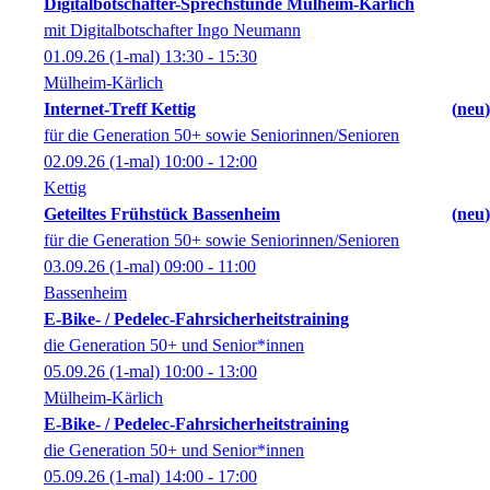
Digitalbotschafter-Sprechstunde Mülheim-Kärlich
mit Digitalbotschafter Ingo Neumann
01.09.26
(1-mal)
13:30
- 15:30
Mülheim-Kärlich
Internet-Treff Kettig
neu
für die Generation 50+ sowie Seniorinnen/Senioren
02.09.26
(1-mal)
10:00
- 12:00
Kettig
Geteiltes Frühstück Bassenheim
neu
für die Generation 50+ sowie Seniorinnen/Senioren
03.09.26
(1-mal)
09:00
- 11:00
Bassenheim
E-Bike- / Pedelec-Fahrsicherheitstraining
die Generation 50+ und Senior*innen
05.09.26
(1-mal)
10:00
- 13:00
Mülheim-Kärlich
E-Bike- / Pedelec-Fahrsicherheitstraining
die Generation 50+ und Senior*innen
05.09.26
(1-mal)
14:00
- 17:00