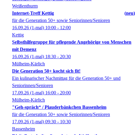
Weißenthurm
Internet-Treff Kettig
neu
für die Generation 50+ sowie Seniorinnen/Senioren
16.09.26
(1-mal)
10:00
- 12:00
Kettig
Selbsthilfegruppe für pflegende Angehörige von Menschen
mit Demenz
16.09.26
(1-mal)
18:30
- 20:30
Mülheim-Kärlich
Die Generation 50+ kocht sich fit!
Ein kulinarischer Nachmittag für die Generation 50+ und
Seniorinnen/Senioren
17.09.26
(1-mal)
16:00
- 20:00
Mülheim-Kärlich
"Geh-spräch“ / Plauderbänkchen Bassenheim
für die Generation 50+ sowie Seniorinnen/Senioren
17.09.26
(1-mal)
09:30
- 10:30
Bassenheim