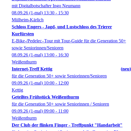
mit Digitalbotschafter Ingo Neumann
08.09.26
(1-mal)
13:30
- 15:30
Mülheim-Kärlich
Schloss Engers - Jagd- und Lustschloss des Trierer
Kurfürsten
E-Bike-/Pedelec–Tour mit Tour-Guide für die Generation 50+
sowie Seniorinnen/Senioren
08.09.26
(1-mal)
13:00
- 16:30
Weißenthurm
Internet-Treff Kettig
neu
für die Generation 50+ sowie Seniorinnen/Senioren
09.09.26
(1-mal)
10:00
- 12:00
Kettig
Geteiltes Frühstück Weißenthurm
für die Generation 50+ sowie Seniorinnen / Senioren
09.09.26
(1-mal)
09:00
- 11:00
Weißenthurm
Der Club der flinken Finger - Treffpunkt "Handarbeit"