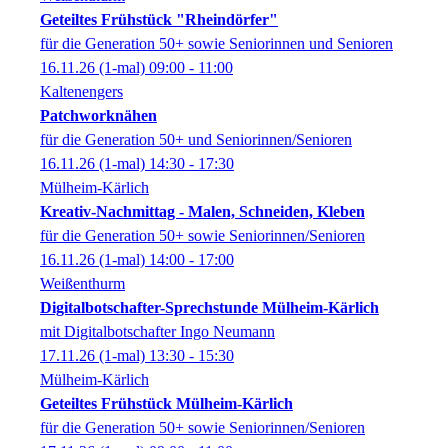
Geteiltes Frühstück "Rheindörfer"
für die Generation 50+ sowie Seniorinnen und Senioren
16.11.26
(1-mal)
09:00
- 11:00
Kaltenengers
Patchworknähen
für die Generation 50+ und Seniorinnen/Senioren
16.11.26
(1-mal)
14:30
- 17:30
Mülheim-Kärlich
Kreativ-Nachmittag - Malen, Schneiden, Kleben
für die Generation 50+ sowie Seniorinnen/Senioren
16.11.26
(1-mal)
14:00
- 17:00
Weißenthurm
Digitalbotschafter-Sprechstunde Mülheim-Kärlich
mit Digitalbotschafter Ingo Neumann
17.11.26
(1-mal)
13:30
- 15:30
Mülheim-Kärlich
Geteiltes Frühstück Mülheim-Kärlich
für die Generation 50+ sowie Seniorinnen/Senioren