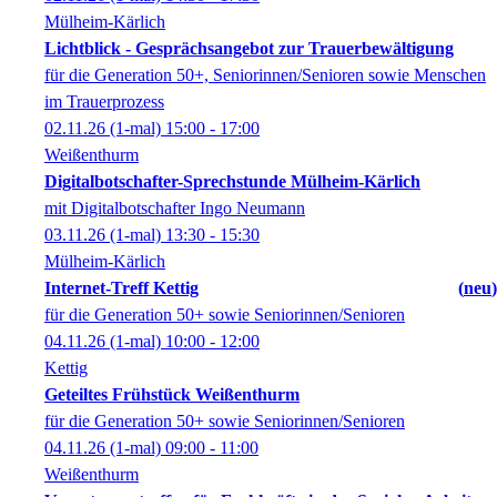
Mülheim-Kärlich
Lichtblick - Gesprächsangebot zur Trauerbewältigung
für die Generation 50+, Seniorinnen/Senioren sowie Menschen
im Trauerprozess
02.11.26
(1-mal)
15:00
- 17:00
Weißenthurm
Digitalbotschafter-Sprechstunde Mülheim-Kärlich
mit Digitalbotschafter Ingo Neumann
03.11.26
(1-mal)
13:30
- 15:30
Mülheim-Kärlich
Internet-Treff Kettig
neu
für die Generation 50+ sowie Seniorinnen/Senioren
04.11.26
(1-mal)
10:00
- 12:00
Kettig
Geteiltes Frühstück Weißenthurm
für die Generation 50+ sowie Seniorinnen/Senioren
04.11.26
(1-mal)
09:00
- 11:00
Weißenthurm