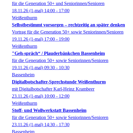
für die Generation 50+ und Seniorinnen/Senioren
18.11.26
(1-mal)
14:00
- 17:00
Weißenthurm
Selbstbestimmt vorsorgen – rechtzeitig an später denken
Vortrag für die Generation 50+ sowie Seniorinnen/Senioren
19.11.26
(1-mal)
17:00
- 19:00
Weißenthurm
"Geh-spräch“ / Plauderbänkchen Bassenheim
für die Generation 50+ sowie Seniorinnen/Senioren
19.11.26
(1-mal)
09:30
- 10:30
Bassenheim
Digitalbotschafter-Sprechstunde Weißenthurm
mit Digitalbotschafter Karl-Heinz Krambeer
23.11.26
(1-mal)
10:00
- 12:00
Weißenthurm
Stoff- und Wollwerkstatt Bassenheim
für die Generation 50+ sowie Seniorinnen/Senioren
23.11.26
(1-mal)
14:30
- 17:30
Bassenheim