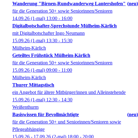
Wanderung "Birnen-Rundwanderweg Lantershofen"
neu
für die Generation 50+ sowie Seniorinnen/Senioren
14.09.26
(1-mal)
13:00
- 16:00
Digitalbotschafter-Sprechstunde Mülheim-Kärlich
mit Digitalbotschafter Ingo Neumann
15.09.26
(1-mal)
13:30
- 15:30
Mülheim-Kärlich
Geteiltes Frühstück Mülheim-Kärlich
für die Generation 50+ sowie Seniorinnen/Senioren
15.09.26
(1-mal)
09:00
- 11:00
Mülheim-Kärlich
Thurer Mittagstisch
ein Angebot für ältere Mitbürger/innen und Alleinstehende
15.09.26
(1-mal)
12:30
- 14:30
Weißenthurm
Basiswissen für Bevollmächtigte
neu
für die Generation 50+ und Seniorinnen/Senioren sowie
Pflegeabhängige
15.09.26 - 17.09.26
(2-mal)
18:00
- 20:00