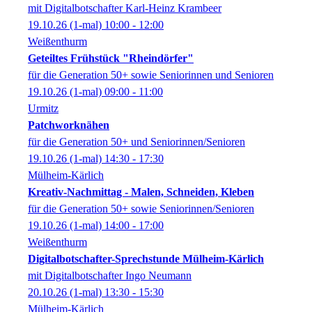
mit Digitalbotschafter Karl-Heinz Krambeer
19.10.26
(1-mal)
10:00
- 12:00
Weißenthurm
Geteiltes Frühstück "Rheindörfer"
für die Generation 50+ sowie Seniorinnen und Senioren
19.10.26
(1-mal)
09:00
- 11:00
Urmitz
Patchworknähen
für die Generation 50+ und Seniorinnen/Senioren
19.10.26
(1-mal)
14:30
- 17:30
Mülheim-Kärlich
Kreativ-Nachmittag - Malen, Schneiden, Kleben
für die Generation 50+ sowie Seniorinnen/Senioren
19.10.26
(1-mal)
14:00
- 17:00
Weißenthurm
Digitalbotschafter-Sprechstunde Mülheim-Kärlich
mit Digitalbotschafter Ingo Neumann
20.10.26
(1-mal)
13:30
- 15:30
Mülheim-Kärlich