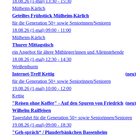
18.08.26
(1-mal)
13:30
- 15:30
Mülheim-Kärlich
Geteiltes Frühstück Mülheim-Kärlich
für die Generation 50+ sowie Seniorinnen/Senioren
18.08.26
(1-mal)
09:00
- 11:00
Mülheim-Kärlich
Thurer Mittagstisch
ein Angebot für ältere Mitbürger/innen und Alleinstehende
18.08.26
(1-mal)
12:30
- 14:30
Weißenthurm
Internet-Treff Kettig
neu
für die Generation 50+ sowie Seniorinnen/Senioren
19.08.26
(1-mal)
10:00
- 12:00
Kettig
"Reisen ohne Koffer" - Auf den Spuren von Friedrich
neu
Wilhelm Raiffeisen
Tagesfahrt für die Generation 50+ sowie Seniorinnen/Senioren
19.08.26
(1-mal)
09:00
- 18:30
"Geh-spräch“ / Plauderbänkchen Bassenheim