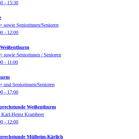
30
- 15:30
g
0+ sowie Seniorinnen/Senioren
00
- 12:00
k Weißenthurm
0+ sowie Seniorinnen / Senioren
00
- 11:00
thurm
0+ und Seniorinnen/Senioren
00
- 17:00
-Sprechstunde Weißenthurm
er Karl-Heinz Krambeer
00
- 12:00
-Sprechstunde Mülheim-Kärlich