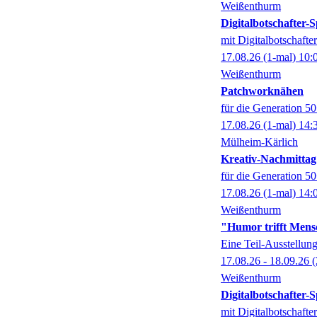
Weißenthurm
Digitalbotschafter
mit Digitalbotschaft
17.08.26
(1-mal)
10:
Weißenthurm
Patchworknähen
für die Generation 5
17.08.26
(1-mal)
14:
Mülheim-Kärlich
Kreativ-Nachmittag
für die Generation 5
17.08.26
(1-mal)
14:
Weißenthurm
"Humor trifft Mens
Eine Teil-Ausstell
17.08.26 - 18.09.26
(
Weißenthurm
Digitalbotschafter
mit Digitalbotschaft