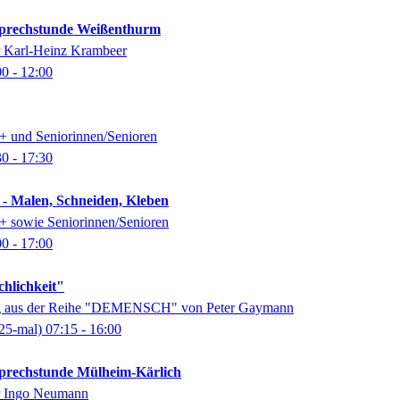
-Sprechstunde Weißenthurm
er Karl-Heinz Krambeer
00
- 12:00
0+ und Seniorinnen/Senioren
30
- 17:30
 - Malen, Schneiden, Kleben
0+ sowie Seniorinnen/Senioren
00
- 17:00
chlichkeit"
ung aus der Reihe "DEMENSCH" von Peter Gaymann
25-mal)
07:15
- 16:00
-Sprechstunde Mülheim-Kärlich
er Ingo Neumann