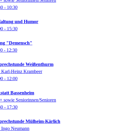
0+ sowie Seniorinnen/Senioren
30
- 10:30
Haltung und Humor
00
- 15:30
lung "Demensch"
00
- 12:30
-Sprechstunde Weißenthurm
er Karl-Heinz Krambeer
00
- 12:00
kstatt Bassenheim
0+ sowie Seniorinnen/Senioren
30
- 17:30
-Sprechstunde Mülheim-Kärlich
er Ingo Neumann