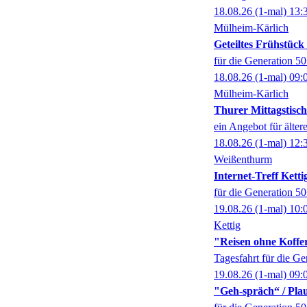
18.08.26
(1-mal)
13:
Mülheim-Kärlich
Geteiltes Frühstüc
für die Generation 5
18.08.26
(1-mal)
09:
Mülheim-Kärlich
Thurer Mittagstisch
ein Angebot für älter
18.08.26
(1-mal)
12:
Weißenthurm
Internet-Treff Ketti
für die Generation 5
19.08.26
(1-mal)
10:
Kettig
"Reisen ohne Koffer
Tagesfahrt für die G
19.08.26
(1-mal)
09:
"Geh-spräch“ / Pl