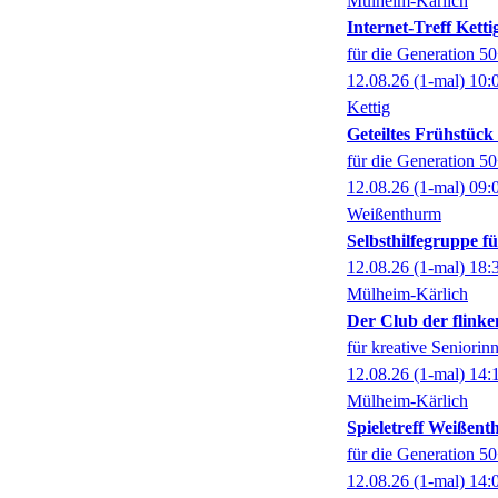
Mülheim-Kärlich
Internet-Treff Ketti
für die Generation 5
12.08.26
(1-mal)
10:
Kettig
Geteiltes Frühstüc
für die Generation 5
12.08.26
(1-mal)
09:
Weißenthurm
Selbsthilfegruppe 
12.08.26
(1-mal)
18:
Mülheim-Kärlich
Der Club der flinke
für kreative Seniorin
12.08.26
(1-mal)
14:
Mülheim-Kärlich
Spieletreff Weißen
für die Generation 5
12.08.26
(1-mal)
14: