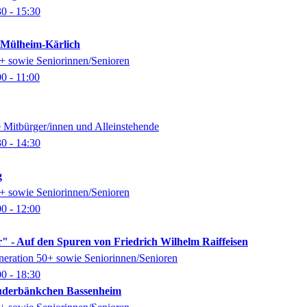
30
- 15:30
k Mülheim-Kärlich
0+ sowie Seniorinnen/Senioren
00
- 11:00
e Mitbürger/innen und Alleinstehende
30
- 14:30
g
0+ sowie Seniorinnen/Senioren
00
- 12:00
" - Auf den Spuren von Friedrich Wilhelm Raiffeisen
eneration 50+ sowie Seniorinnen/Senioren
00
- 18:30
auderbänkchen Bassenheim