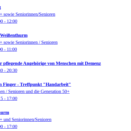
g
0+ sowie Seniorinnen/Senioren
00
- 12:00
k Weißenthurm
0+ sowie Seniorinnen / Senioren
00
- 11:00
für pflegende Angehörige von Menschen mit Demenz
30
- 20:30
n Finger - Treffpunkt "Handarbeit"
nen / Senioren und die Generation 50+
15
- 17:00
thurm
0+ und Seniorinnen/Senioren
00
- 17:00