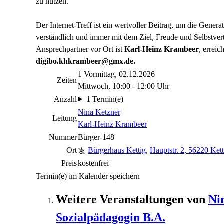
zu nutzen.
Der Internet-Treff ist ein wertvoller Beitrag, um die Generat
verständlich und immer mit dem Ziel, Freude und Selbstve
Ansprechpartner vor Ort ist
Karl-Heinz Krambeer
, erreic
digibo.khkrambeer@gmx.de.
1 Vormittag, 02.12.2026
Zeiten
Mittwoch, 10:00 - 12:00 Uhr
Anzahl
1 Termin(e)
Nina Ketzner
Leitung
Karl-Heinz Krambeer
Nummer
Bürger-148
Ort
Bürgerhaus Kettig
,
Hauptstr. 2, 56220 Kett
Preis
kostenfrei
Termin(e) im Kalender speichern
Weitere Veranstaltungen von
Ni
Sozialpädagogin B.A.