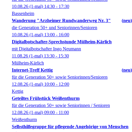
10.08.26
(1-mal)
14:30
- 17:30
Bassenheim
Wanderung "Arzheimer Rundwanderweg Nr. 3"
neu
die Generation 50+ und Seniorinnen/Senioren
10.08.26
(1-mal)
13:00
- 16:00
Digitalbotschafter-Sprechstunde Mülheim-Kärlich
mit Digitalbotschafter Ingo Neumann
11.08.26
(1-mal)
13:30
- 15:30
Mülheim-Kärlich
Internet-Treff Kettig
neu
für die Generation 50+ sowie Seniorinnen/Senioren
12.08.26
(1-mal)
10:00
- 12:00
Kettig
Geteiltes Frühstück Weißenthurm
für die Generation 50+ sowie Seniorinnen / Senioren
12.08.26
(1-mal)
09:00
- 11:00
Weißenthurm
Selbsthilfegruppe für pflegende Angehörige von Menschen