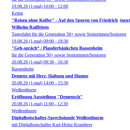
19.08.26
(1-mal)
10:00
- 12:00
Kettig
"Reisen ohne Koffer" - Auf den Spuren von Friedrich
neu
Wilhelm Raiffeisen
Tagesfahrt für die Generation 50+ sowie Seniorinnen/Senioren
19.08.26
(1-mal)
09:00
- 18:30
"Geh-spräch“ / Plauderbänkchen Bassenheim
für die Generation 50+ sowie Seniorinnen/Senioren
20.08.26
(1-mal)
09:30
- 10:30
Bassenheim
Demenz mit Herz, Haltung und Humor
20.08.26
(1-mal)
14:00
- 15:30
Weißenthurm
Eröffnung Ausstellung "Demensch"
20.08.26
(1-mal)
11:00
- 12:30
Weißenthurm
Digitalbotschafter-Sprechstunde Weißenthurm
mit Digitalbotschafter Karl-Heinz Krambeer