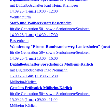
mit Digitalbotschafter Karl-Heinz Krambeer
14.09.26
(1-mal)
10:00
- 12:00
Weißenthurm
Stoff- und Wollwerkstatt Bassenheim
für die Generation 50+ sowie Seniorinnen/Senioren
14.09.26
(1-mal)
14:30
- 17:30
Bassenheim
Wanderung "Birnen-Rundwanderweg Lantershofen"
neu
für die Generation 50+ sowie Seniorinnen/Senioren
14.09.26
(1-mal)
13:00
- 16:00
Digitalbotschafter-Sprechstunde Mülheim-Kärlich
mit Digitalbotschafter Ingo Neumann
15.09.26
(1-mal)
13:30
- 15:30
Mülheim-Kärlich
Geteiltes Frühstück Mülheim-Kärlich
für die Generation 50+ sowie Seniorinnen/Senioren
15.09.26
(1-mal)
09:00
- 11:00
Mülheim-Kärlich