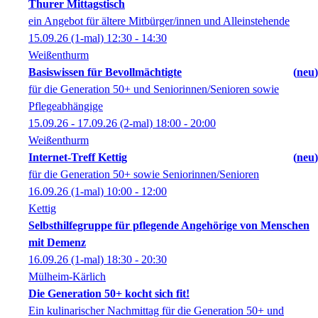
Thurer Mittagstisch
ein Angebot für ältere Mitbürger/innen und Alleinstehende
15.09.26
(1-mal)
12:30
- 14:30
Weißenthurm
Basiswissen für Bevollmächtigte
neu
für die Generation 50+ und Seniorinnen/Senioren sowie
Pflegeabhängige
15.09.26 - 17.09.26
(2-mal)
18:00
- 20:00
Weißenthurm
Internet-Treff Kettig
neu
für die Generation 50+ sowie Seniorinnen/Senioren
16.09.26
(1-mal)
10:00
- 12:00
Kettig
Selbsthilfegruppe für pflegende Angehörige von Menschen
mit Demenz
16.09.26
(1-mal)
18:30
- 20:30
Mülheim-Kärlich
Die Generation 50+ kocht sich fit!
Ein kulinarischer Nachmittag für die Generation 50+ und