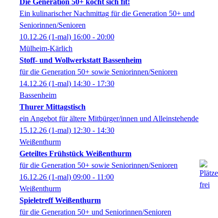
Die Generation 50+ kocht sich fit!
Ein kulinarischer Nachmittag für die Generation 50+ und
Seniorinnen/Senioren
10.12.26
(1-mal)
16:00
- 20:00
Mülheim-Kärlich
Stoff- und Wollwerkstatt Bassenheim
für die Generation 50+ sowie Seniorinnen/Senioren
14.12.26
(1-mal)
14:30
- 17:30
Bassenheim
Thurer Mittagstisch
ein Angebot für ältere Mitbürger/innen und Alleinstehende
15.12.26
(1-mal)
12:30
- 14:30
Weißenthurm
Geteiltes Frühstück Weißenthurm
für die Generation 50+ sowie Seniorinnen/Senioren
16.12.26
(1-mal)
09:00
- 11:00
Weißenthurm
Spieletreff Weißenthurm
für die Generation 50+ und Seniorinnen/Senioren