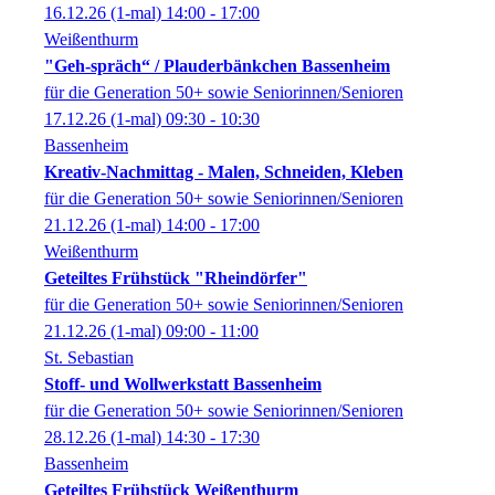
16.12.26
(1-mal)
14:00
- 17:00
Weißenthurm
"Geh-spräch“ / Plauderbänkchen Bassenheim
für die Generation 50+ sowie Seniorinnen/Senioren
17.12.26
(1-mal)
09:30
- 10:30
Bassenheim
Kreativ-Nachmittag - Malen, Schneiden, Kleben
für die Generation 50+ sowie Seniorinnen/Senioren
21.12.26
(1-mal)
14:00
- 17:00
Weißenthurm
Geteiltes Frühstück "Rheindörfer"
für die Generation 50+ sowie Seniorinnen/Senioren
21.12.26
(1-mal)
09:00
- 11:00
St. Sebastian
Stoff- und Wollwerkstatt Bassenheim
für die Generation 50+ sowie Seniorinnen/Senioren
28.12.26
(1-mal)
14:30
- 17:30
Bassenheim
Geteiltes Frühstück Weißenthurm