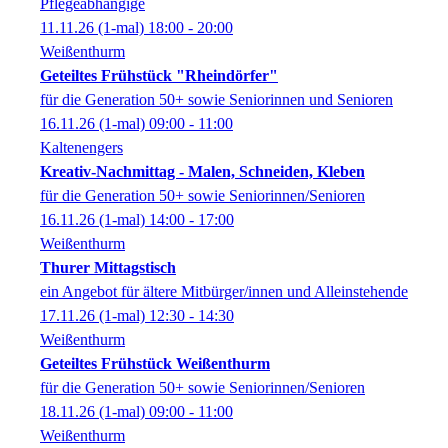
Pflegeabhängige
11.11.26
(1-mal)
18:00
- 20:00
Weißenthurm
Geteiltes Frühstück "Rheindörfer"
für die Generation 50+ sowie Seniorinnen und Senioren
16.11.26
(1-mal)
09:00
- 11:00
Kaltenengers
Kreativ-Nachmittag - Malen, Schneiden, Kleben
für die Generation 50+ sowie Seniorinnen/Senioren
16.11.26
(1-mal)
14:00
- 17:00
Weißenthurm
Thurer Mittagstisch
ein Angebot für ältere Mitbürger/innen und Alleinstehende
17.11.26
(1-mal)
12:30
- 14:30
Weißenthurm
Geteiltes Frühstück Weißenthurm
für die Generation 50+ sowie Seniorinnen/Senioren
18.11.26
(1-mal)
09:00
- 11:00
Weißenthurm