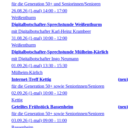
für die Generation 50+ und Seniorinnen/Senioren
26.08.26
(1-mal)
14:00
- 17:00
Weißenthurm
Digitalbotschafter-Sprechstunde Weißenthurm
mit Digitalbotschafter Karl-Heinz Krambeer
31.08.26
(1-mal)
10:00
- 12:00
Weißenthurm
Digitalbotschafter-Sprechstunde Mülheim-Kärlich
mit Digitalbotschafter Ingo Neumann
01.09.26
(1-mal)
13:30
- 15:30
Mülheim-Kärlich
Internet-Treff Kettig
neu
für die Generation 50+ sowie Seniorinnen/Senioren
02.09.26
(1-mal)
10:00
- 12:00
Kettig
Geteiltes Frühstück Bassenheim
neu
für die Generation 50+ sowie Seniorinnen/Senioren
03.09.26
(1-mal)
09:00
- 11:00
Bassenheim