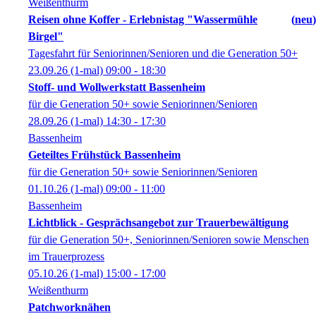
Weißenthurm
Reisen ohne Koffer - Erlebnistag "Wassermühle
neu
Birgel"
Tagesfahrt für Seniorinnen/Senioren und die Generation 50+
23.09.26
(1-mal)
09:00
- 18:30
Stoff- und Wollwerkstatt Bassenheim
für die Generation 50+ sowie Seniorinnen/Senioren
28.09.26
(1-mal)
14:30
- 17:30
Bassenheim
Geteiltes Frühstück Bassenheim
für die Generation 50+ sowie Seniorinnen/Senioren
01.10.26
(1-mal)
09:00
- 11:00
Bassenheim
Lichtblick - Gesprächsangebot zur Trauerbewältigung
für die Generation 50+, Seniorinnen/Senioren sowie Menschen
im Trauerprozess
05.10.26
(1-mal)
15:00
- 17:00
Weißenthurm
Patchworknähen