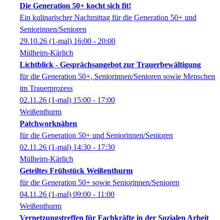
Die Generation 50+ kocht sich fit!
Ein kulinarischer Nachmittag für die Generation 50+ und
Seniorinnen/Senioren
29.10.26
(1-mal)
16:00
- 20:00
Mülheim-Kärlich
Lichtblick - Gesprächsangebot zur Trauerbewältigung
für die Generation 50+, Seniorinnen/Senioren sowie Menschen
im Trauerprozess
02.11.26
(1-mal)
15:00
- 17:00
Weißenthurm
Patchworknähen
für die Generation 50+ und Seniorinnen/Senioren
02.11.26
(1-mal)
14:30
- 17:30
Mülheim-Kärlich
Geteiltes Frühstück Weißenthurm
für die Generation 50+ sowie Seniorinnen/Senioren
04.11.26
(1-mal)
09:00
- 11:00
Weißenthurm
Vernetzungstreffen für Fachkräfte in der Sozialen Arbeit