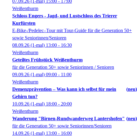
07.09.26
(1-mal)
15:00
- 17:00
Weißenthurm
Schloss Engers - Jagd- und Lustschloss des Trierer
Kurfürsten
E-Bike-/Pedelec–Tour mit Tour-Guide für die Generation 50+
sowie Seniorinnen/Senioren
08.09.26
(1-mal)
13:00
- 16:30
Weißenthurm
Geteiltes Frühstück Weißenthurm
für die Generation 50+ sowie Seniorinnen / Senioren
09.09.26
(1-mal)
09:00
- 11:00
Weißenthurm
Demenzprävention – Was kann ich selbst für mein
neu
Gehirn tun?
10.09.26
(1-mal)
18:00
- 20:00
Weißenthurm
Wanderung "Birnen-Rundwanderweg Lantershofen"
neu
für die Generation 50+ sowie Seniorinnen/Senioren
14.09.26
(1-mal)
13:00
- 16:00