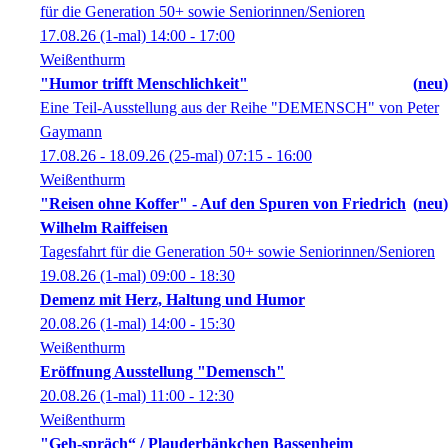
für die Generation 50+ sowie Seniorinnen/Senioren
17.08.26
(1-mal)
14:00
- 17:00
Weißenthurm
"Humor trifft Menschlichkeit"
neu
Eine Teil-Ausstellung aus der Reihe "DEMENSCH" von Peter
Gaymann
17.08.26 - 18.09.26
(25-mal)
07:15
- 16:00
Weißenthurm
"Reisen ohne Koffer" - Auf den Spuren von Friedrich
neu
Wilhelm Raiffeisen
Tagesfahrt für die Generation 50+ sowie Seniorinnen/Senioren
19.08.26
(1-mal)
09:00
- 18:30
Demenz mit Herz, Haltung und Humor
20.08.26
(1-mal)
14:00
- 15:30
Weißenthurm
Eröffnung Ausstellung "Demensch"
20.08.26
(1-mal)
11:00
- 12:30
Weißenthurm
"Geh-spräch“ / Plauderbänkchen Bassenheim