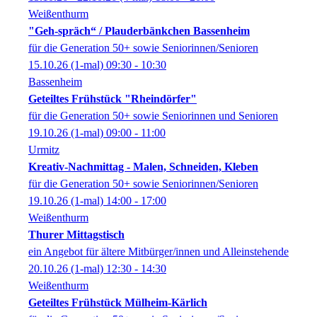
Weißenthurm
"Geh-spräch“ / Plauderbänkchen Bassenheim
für die Generation 50+ sowie Seniorinnen/Senioren
15.10.26
(1-mal)
09:30
- 10:30
Bassenheim
Geteiltes Frühstück "Rheindörfer"
für die Generation 50+ sowie Seniorinnen und Senioren
19.10.26
(1-mal)
09:00
- 11:00
Urmitz
Kreativ-Nachmittag - Malen, Schneiden, Kleben
für die Generation 50+ sowie Seniorinnen/Senioren
19.10.26
(1-mal)
14:00
- 17:00
Weißenthurm
Thurer Mittagstisch
ein Angebot für ältere Mitbürger/innen und Alleinstehende
20.10.26
(1-mal)
12:30
- 14:30
Weißenthurm
Geteiltes Frühstück Mülheim-Kärlich