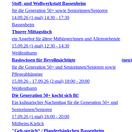
Stoff- und Wollwerkstatt Bassenheim
für die Generation 50+ sowie Seniorinnen/Senioren
14.09.26
(1-mal)
14:30
- 17:30
Bassenheim
Thurer Mittagstisch
ein Angebot für ältere Mitbürger/innen und Alleinstehende
15.09.26
(1-mal)
12:30
- 14:30
Weißenthurm
Basiswissen für Bevollmächtigte
neu
für die Generation 50+ und Seniorinnen/Senioren sowie
Pflegeabhängige
15.09.26 - 17.09.26
(2-mal)
18:00
- 20:00
Weißenthurm
Die Generation 50+ kocht sich fit!
Ein kulinarischer Nachmittag für die Generation 50+ und
Seniorinnen/Senioren
17.09.26
(1-mal)
16:00
- 20:00
Mülheim-Kärlich
"Geh-spräch“ / Plauderbänkchen Bassenheim