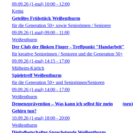
09.09.26
(1-mal)
10:00
- 12:00
Kettig
Geteiltes Frühstück Weißenthurm
für die Generation 50+ sowie Seniorinnen / Senioren
09.09.26
(1-mal)
09:00
- 11:00
Weißenthurm
Der Club der flinken Finger - Treffpunkt "Handarbeit"
für kreative Seniorinnen / Senioren und die Generation 50+
09.09.26
(1-mal)
14:15
- 17:00
Mülheim-Kärlich
Spieletreff Weißenthurm
für die Generation 50+ und Seniorinnen/Senioren
09.09.26
(1-mal)
14:00
- 17:00
Weißenthurm
Demenzprävention – Was kann ich selbst für mein
neu
Gehirn tun?
10.09.26
(1-mal)
18:00
- 20:00
Weißenthurm
Digitalbotschafter-Sprechstunde Weißenthurm