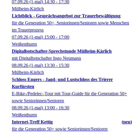
07.09.26
(1-mal)
14:30
- 17:30
Mülheim-Kärlich
Lichtblick - Gesprächsangebot zur Trauerbewältigung
für die Generation 50+, Seniorinnen/Senioren sowie Menschen
im Trauerprozess
07.09.26
(1-mal)
15:00
- 17:00
Weißenthurm
Digitalbotschafter-Sprechstunde Mülheim-Kärlich
mit Digitalbotschafter Ingo Neumann
08.09.26
(1-mal)
13:30
- 15:30
Mülheim-Kärlich
Schloss Engers - Jagd- und Lustschloss des Trierer
Kurfürsten
E-Bike-/Pedelec–Tour mit Tour-Guide für die Generation 50+
sowie Seniorinnen/Senioren
08.09.26
(1-mal)
13:00
- 16:30
Weißenthurm
Internet-Treff Kettig
neu
für die Generation 50+ sowie Seniorinnen/Senioren