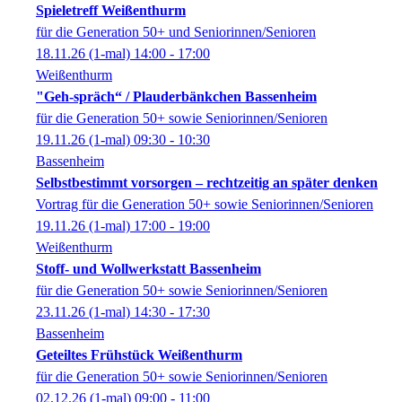
Spieletreff Weißenthurm
für die Generation 50+ und Seniorinnen/Senioren
18.11.26
(1-mal)
14:00
- 17:00
Weißenthurm
"Geh-spräch“ / Plauderbänkchen Bassenheim
für die Generation 50+ sowie Seniorinnen/Senioren
19.11.26
(1-mal)
09:30
- 10:30
Bassenheim
Selbstbestimmt vorsorgen – rechtzeitig an später denken
Vortrag für die Generation 50+ sowie Seniorinnen/Senioren
19.11.26
(1-mal)
17:00
- 19:00
Weißenthurm
Stoff- und Wollwerkstatt Bassenheim
für die Generation 50+ sowie Seniorinnen/Senioren
23.11.26
(1-mal)
14:30
- 17:30
Bassenheim
Geteiltes Frühstück Weißenthurm
für die Generation 50+ sowie Seniorinnen/Senioren
02.12.26
(1-mal)
09:00
- 11:00