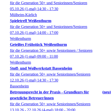
für die Generation 50+ und Seniorinnen/Senioren
05.10.26
(1-mal)
14:30
- 17:30
Mülheim-Kärlich
Spieletreff Weißenthurm
für die Generation 50+ und Seniorinnen/Senioren
07.10.26
(1-mal)
14:00
- 17:00
Weißenthurm
Geteiltes Frühstück Weißenthurm
für die Generation 50+ sowie Seniorinnen / Senioren
07.10.26
(1-mal)
09:00
- 11:00
Weißenthurm
Stoff- und Wollwerkstatt Bassenheim
für die Generation 50+ sowie Seniorinnen/Senioren
12.10.26
(1-mal)
14:30
- 17:30
Bassenheim
Betreuungsrecht in der Praxis - Grundkurs für
neu
gesetzliche Betreuer/innen
für die Generation 50+ sowie Seniorinnen/Senioren
13.10.26 - 22.10.26
(4-mal)
18:00
- 20:00