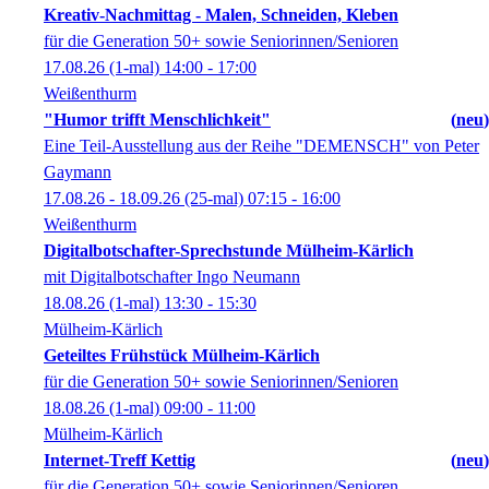
Kreativ-Nachmittag - Malen, Schneiden, Kleben
für die Generation 50+ sowie Seniorinnen/Senioren
17.08.26
(1-mal)
14:00
- 17:00
Weißenthurm
"Humor trifft Menschlichkeit"
neu
Eine Teil-Ausstellung aus der Reihe "DEMENSCH" von Peter
Gaymann
17.08.26 - 18.09.26
(25-mal)
07:15
- 16:00
Weißenthurm
Digitalbotschafter-Sprechstunde Mülheim-Kärlich
mit Digitalbotschafter Ingo Neumann
18.08.26
(1-mal)
13:30
- 15:30
Mülheim-Kärlich
Geteiltes Frühstück Mülheim-Kärlich
für die Generation 50+ sowie Seniorinnen/Senioren
18.08.26
(1-mal)
09:00
- 11:00
Mülheim-Kärlich
Internet-Treff Kettig
neu
für die Generation 50+ sowie Seniorinnen/Senioren