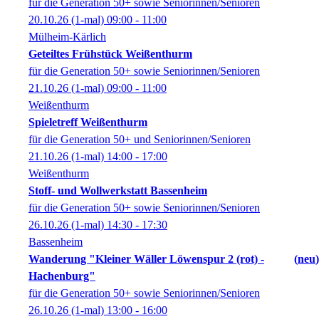
für die Generation 50+ sowie Seniorinnen/Senioren
20.10.26
(1-mal)
09:00
- 11:00
Mülheim-Kärlich
Geteiltes Frühstück Weißenthurm
für die Generation 50+ sowie Seniorinnen/Senioren
21.10.26
(1-mal)
09:00
- 11:00
Weißenthurm
Spieletreff Weißenthurm
für die Generation 50+ und Seniorinnen/Senioren
21.10.26
(1-mal)
14:00
- 17:00
Weißenthurm
Stoff- und Wollwerkstatt Bassenheim
für die Generation 50+ sowie Seniorinnen/Senioren
26.10.26
(1-mal)
14:30
- 17:30
Bassenheim
Wanderung "Kleiner Wäller Löwenspur 2 (rot) -
neu
Hachenburg"
für die Generation 50+ sowie Seniorinnen/Senioren
26.10.26
(1-mal)
13:00
- 16:00