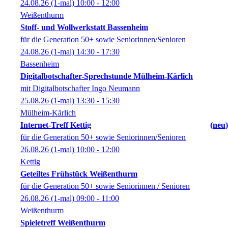
24.08.26
(1-mal)
10:00
- 12:00
Weißenthurm
Stoff- und Wollwerkstatt Bassenheim
für die Generation 50+ sowie Seniorinnen/Senioren
24.08.26
(1-mal)
14:30
- 17:30
Bassenheim
Digitalbotschafter-Sprechstunde Mülheim-Kärlich
mit Digitalbotschafter Ingo Neumann
25.08.26
(1-mal)
13:30
- 15:30
Mülheim-Kärlich
Internet-Treff Kettig
neu
für die Generation 50+ sowie Seniorinnen/Senioren
26.08.26
(1-mal)
10:00
- 12:00
Kettig
Geteiltes Frühstück Weißenthurm
für die Generation 50+ sowie Seniorinnen / Senioren
26.08.26
(1-mal)
09:00
- 11:00
Weißenthurm
Spieletreff Weißenthurm