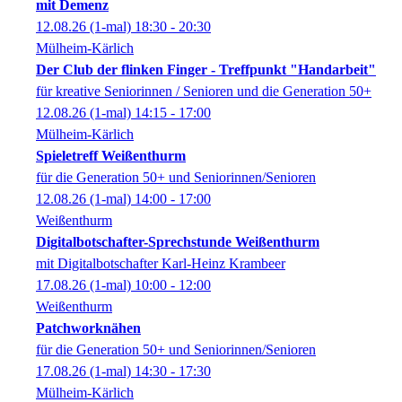
mit Demenz
12.08.26
(1-mal)
18:30
- 20:30
Mülheim-Kärlich
Der Club der flinken Finger - Treffpunkt "Handarbeit"
für kreative Seniorinnen / Senioren und die Generation 50+
12.08.26
(1-mal)
14:15
- 17:00
Mülheim-Kärlich
Spieletreff Weißenthurm
für die Generation 50+ und Seniorinnen/Senioren
12.08.26
(1-mal)
14:00
- 17:00
Weißenthurm
Digitalbotschafter-Sprechstunde Weißenthurm
mit Digitalbotschafter Karl-Heinz Krambeer
17.08.26
(1-mal)
10:00
- 12:00
Weißenthurm
Patchworknähen
für die Generation 50+ und Seniorinnen/Senioren
17.08.26
(1-mal)
14:30
- 17:30
Mülheim-Kärlich