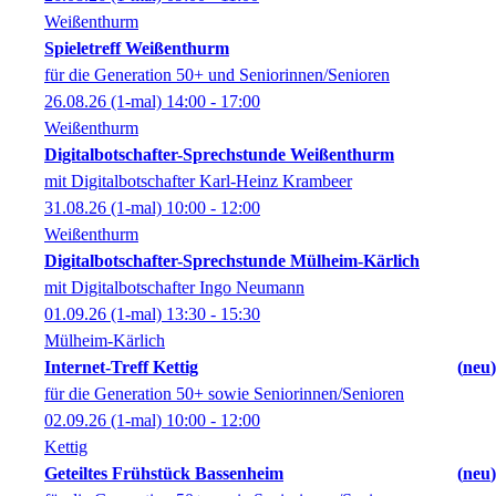
Weißenthurm
Spieletreff Weißenthurm
für die Generation 50+ und Seniorinnen/Senioren
26.08.26
(1-mal)
14:00
- 17:00
Weißenthurm
Digitalbotschafter-Sprechstunde Weißenthurm
mit Digitalbotschafter Karl-Heinz Krambeer
31.08.26
(1-mal)
10:00
- 12:00
Weißenthurm
Digitalbotschafter-Sprechstunde Mülheim-Kärlich
mit Digitalbotschafter Ingo Neumann
01.09.26
(1-mal)
13:30
- 15:30
Mülheim-Kärlich
Internet-Treff Kettig
neu
für die Generation 50+ sowie Seniorinnen/Senioren
02.09.26
(1-mal)
10:00
- 12:00
Kettig
Geteiltes Frühstück Bassenheim
neu