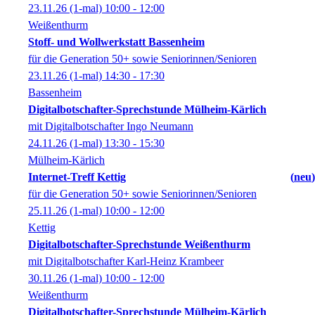
23.11.26
(1-mal)
10:00
- 12:00
Weißenthurm
Stoff- und Wollwerkstatt Bassenheim
für die Generation 50+ sowie Seniorinnen/Senioren
23.11.26
(1-mal)
14:30
- 17:30
Bassenheim
Digitalbotschafter-Sprechstunde Mülheim-Kärlich
mit Digitalbotschafter Ingo Neumann
24.11.26
(1-mal)
13:30
- 15:30
Mülheim-Kärlich
Internet-Treff Kettig
neu
für die Generation 50+ sowie Seniorinnen/Senioren
25.11.26
(1-mal)
10:00
- 12:00
Kettig
Digitalbotschafter-Sprechstunde Weißenthurm
mit Digitalbotschafter Karl-Heinz Krambeer
30.11.26
(1-mal)
10:00
- 12:00
Weißenthurm
Digitalbotschafter-Sprechstunde Mülheim-Kärlich