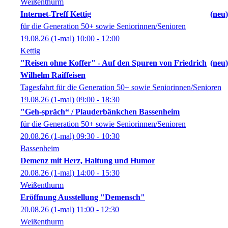
Weißenthurm
Internet-Treff Kettig
neu
für die Generation 50+ sowie Seniorinnen/Senioren
19.08.26
(1-mal)
10:00
- 12:00
Kettig
"Reisen ohne Koffer" - Auf den Spuren von Friedrich
neu
Wilhelm Raiffeisen
Tagesfahrt für die Generation 50+ sowie Seniorinnen/Senioren
19.08.26
(1-mal)
09:00
- 18:30
"Geh-spräch“ / Plauderbänkchen Bassenheim
für die Generation 50+ sowie Seniorinnen/Senioren
20.08.26
(1-mal)
09:30
- 10:30
Bassenheim
Demenz mit Herz, Haltung und Humor
20.08.26
(1-mal)
14:00
- 15:30
Weißenthurm
Eröffnung Ausstellung "Demensch"
20.08.26
(1-mal)
11:00
- 12:30
Weißenthurm