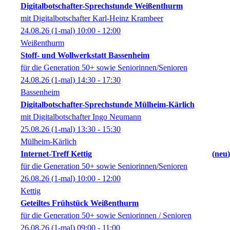
Digitalbotschafter-Sprechstunde Weißenthurm
mit Digitalbotschafter Karl-Heinz Krambeer
24.08.26
(1-mal)
10:00
- 12:00
Weißenthurm
Stoff- und Wollwerkstatt Bassenheim
für die Generation 50+ sowie Seniorinnen/Senioren
24.08.26
(1-mal)
14:30
- 17:30
Bassenheim
Digitalbotschafter-Sprechstunde Mülheim-Kärlich
mit Digitalbotschafter Ingo Neumann
25.08.26
(1-mal)
13:30
- 15:30
Mülheim-Kärlich
Internet-Treff Kettig
neu
für die Generation 50+ sowie Seniorinnen/Senioren
26.08.26
(1-mal)
10:00
- 12:00
Kettig
Geteiltes Frühstück Weißenthurm
für die Generation 50+ sowie Seniorinnen / Senioren
26.08.26
(1-mal)
09:00
- 11:00