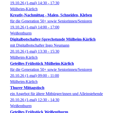
19.10.26
(1-mal)
14:30
- 17:30
Mülheim-Kärlich
Kreativ-Nachmittag - Malen, Schneiden, Kleben
für die Generation 50+ sowie Seniorinnen/Senioren
19.10.26
(1-mal)
14:00
- 17:00
Weißenthurm
Digitalbotschafter-Sprechstunde Mülheim-Kärlich
mit Digitalbotschafter Ingo Neumann
20.10.26
(1-mal)
13:30
- 15:30
Mülheim-Kärlich
Geteiltes Frühstück Mülheim-Kärlich
für die Generation 50+ sowie Seniorinnen/Senioren
20.10.26
(1-mal)
09:00
- 11:00
Mülheim-Kärlich
Thurer Mittagstisch
ein Angebot für ältere Mitbürger/innen und Alleinstehende
20.10.26
(1-mal)
12:30
- 14:30
Weißenthurm
Geteiltes Frühstück Weißenthurm