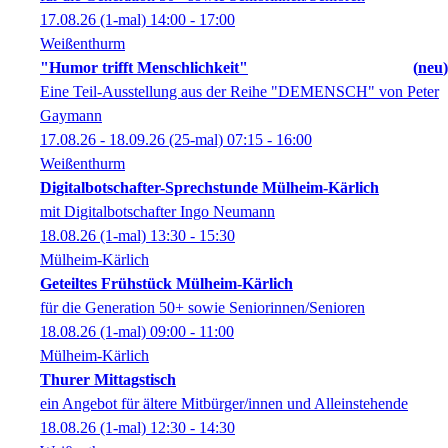
17.08.26
(1-mal)
14:00
- 17:00
Weißenthurm
"Humor trifft Menschlichkeit"
neu
Eine Teil-Ausstellung aus der Reihe "DEMENSCH" von Peter
Gaymann
17.08.26 - 18.09.26
(25-mal)
07:15
- 16:00
Weißenthurm
Digitalbotschafter-Sprechstunde Mülheim-Kärlich
mit Digitalbotschafter Ingo Neumann
18.08.26
(1-mal)
13:30
- 15:30
Mülheim-Kärlich
Geteiltes Frühstück Mülheim-Kärlich
für die Generation 50+ sowie Seniorinnen/Senioren
18.08.26
(1-mal)
09:00
- 11:00
Mülheim-Kärlich
Thurer Mittagstisch
ein Angebot für ältere Mitbürger/innen und Alleinstehende
18.08.26
(1-mal)
12:30
- 14:30