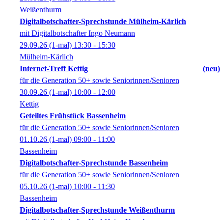
Weißenthurm
Digitalbotschafter-Sprechstunde Mülheim-Kärlich
mit Digitalbotschafter Ingo Neumann
29.09.26
(1-mal)
13:30
- 15:30
Mülheim-Kärlich
Internet-Treff Kettig
neu
für die Generation 50+ sowie Seniorinnen/Senioren
30.09.26
(1-mal)
10:00
- 12:00
Kettig
Geteiltes Frühstück Bassenheim
für die Generation 50+ sowie Seniorinnen/Senioren
01.10.26
(1-mal)
09:00
- 11:00
Bassenheim
Digitalbotschafter-Sprechstunde Bassenheim
für die Generation 50+ sowie Seniorinnen/Senioren
05.10.26
(1-mal)
10:00
- 11:30
Bassenheim
Digitalbotschafter-Sprechstunde Weißenthurm