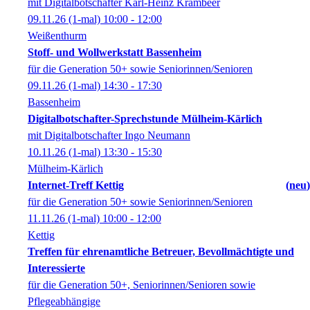
mit Digitalbotschafter Karl-Heinz Krambeer
09.11.26
(1-mal)
10:00
- 12:00
Weißenthurm
Stoff- und Wollwerkstatt Bassenheim
für die Generation 50+ sowie Seniorinnen/Senioren
09.11.26
(1-mal)
14:30
- 17:30
Bassenheim
Digitalbotschafter-Sprechstunde Mülheim-Kärlich
mit Digitalbotschafter Ingo Neumann
10.11.26
(1-mal)
13:30
- 15:30
Mülheim-Kärlich
Internet-Treff Kettig
neu
für die Generation 50+ sowie Seniorinnen/Senioren
11.11.26
(1-mal)
10:00
- 12:00
Kettig
Treffen für ehrenamtliche Betreuer, Bevollmächtigte und
Interessierte
für die Generation 50+, Seniorinnen/Senioren sowie
Pflegeabhängige