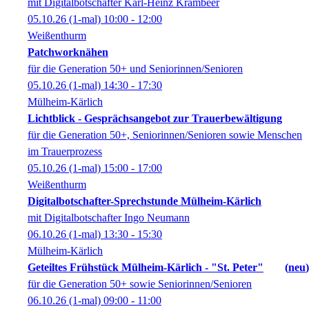
mit Digitalbotschafter Karl-Heinz Krambeer
05.10.26
(1-mal)
10:00
- 12:00
Weißenthurm
Patchworknähen
für die Generation 50+ und Seniorinnen/Senioren
05.10.26
(1-mal)
14:30
- 17:30
Mülheim-Kärlich
Lichtblick - Gesprächsangebot zur Trauerbewältigung
für die Generation 50+, Seniorinnen/Senioren sowie Menschen
im Trauerprozess
05.10.26
(1-mal)
15:00
- 17:00
Weißenthurm
Digitalbotschafter-Sprechstunde Mülheim-Kärlich
mit Digitalbotschafter Ingo Neumann
06.10.26
(1-mal)
13:30
- 15:30
Mülheim-Kärlich
Geteiltes Frühstück Mülheim-Kärlich - "St. Peter"
neu
für die Generation 50+ sowie Seniorinnen/Senioren
06.10.26
(1-mal)
09:00
- 11:00