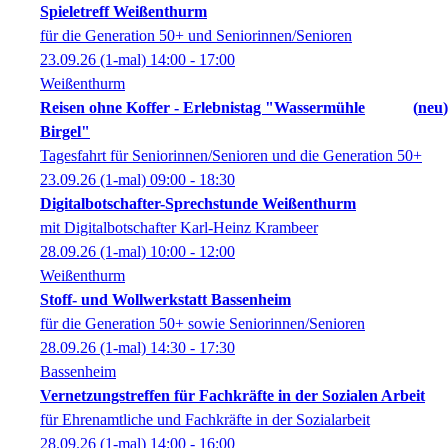
Spieletreff Weißenthurm
für die Generation 50+ und Seniorinnen/Senioren
23.09.26
(1-mal)
14:00
- 17:00
Weißenthurm
Reisen ohne Koffer - Erlebnistag "Wassermühle
neu
Birgel"
Tagesfahrt für Seniorinnen/Senioren und die Generation 50+
23.09.26
(1-mal)
09:00
- 18:30
Digitalbotschafter-Sprechstunde Weißenthurm
mit Digitalbotschafter Karl-Heinz Krambeer
28.09.26
(1-mal)
10:00
- 12:00
Weißenthurm
Stoff- und Wollwerkstatt Bassenheim
für die Generation 50+ sowie Seniorinnen/Senioren
28.09.26
(1-mal)
14:30
- 17:30
Bassenheim
Vernetzungstreffen für Fachkräfte in der Sozialen Arbeit
für Ehrenamtliche und Fachkräfte in der Sozialarbeit
28.09.26
(1-mal)
14:00
- 16:00