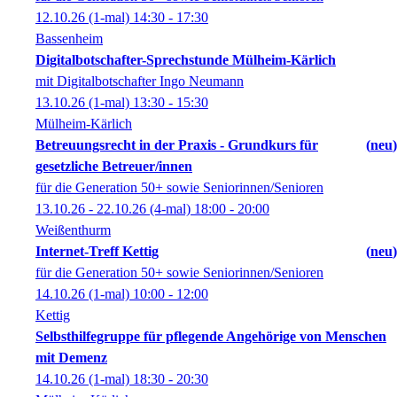
12.10.26
(1-mal)
14:30
- 17:30
Bassenheim
Digitalbotschafter-Sprechstunde Mülheim-Kärlich
mit Digitalbotschafter Ingo Neumann
13.10.26
(1-mal)
13:30
- 15:30
Mülheim-Kärlich
Betreuungsrecht in der Praxis - Grundkurs für
neu
gesetzliche Betreuer/innen
für die Generation 50+ sowie Seniorinnen/Senioren
13.10.26 - 22.10.26
(4-mal)
18:00
- 20:00
Weißenthurm
Internet-Treff Kettig
neu
für die Generation 50+ sowie Seniorinnen/Senioren
14.10.26
(1-mal)
10:00
- 12:00
Kettig
Selbsthilfegruppe für pflegende Angehörige von Menschen
mit Demenz
14.10.26
(1-mal)
18:30
- 20:30