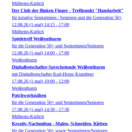
Mülheim-Kärlich
Der Club der flinken Finger - Treffpunkt "Handarbeit"
für kreative Seniorinnen / Senioren und die Generation 50+
12.08.26
(1-mal)
14:15
- 17:00
Mülheim-Kärlich
Spieletreff Weißenthurm
für die Generation 50+ und Seniorinnen/Senioren
12.08.26
(1-mal)
14:00
- 17:00
Weißenthurm
Digitalbotschafter-Sprechstunde Weißenthurm
mit Digitalbotschafter Karl-Heinz Krambeer
17.08.26
(1-mal)
10:00
- 12:00
Weißenthurm
Patchworknähen
für die Generation 50+ und Seniorinnen/Senioren
17.08.26
(1-mal)
14:30
- 17:30
Mülheim-Kärlich
Kreativ-Nachmittag - Malen, Schneiden, Kleben
für die Generation 50+ sowie Seniorinnen/Senioren