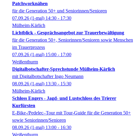
Patchworknähen
für die Generation 50+ und Seniorinnen/Senioren
07.09.26
(1-mal)
14:30
- 17:30
Mülheim-Kärlich
Lichtblick - Gesprächsangebot zur Trauerbewältigung
für die Generation 50+, Seniorinnen/Senioren sowie Menschen
im Trauerprozess
07.09.26
(1-mal)
15:00
- 17:00
Weißenthurm
Digitalbotschafter-Sprechstunde Mülheim-Kärlich
mit Digitalbotschafter Ingo Neumann
08.09.26
(1-mal)
13:30
- 15:30
Mülheim-Kärlich
Schloss Engers - Jagd- und Lustschloss des Trierer
Kurfürsten
E-Bike-/Pedelec–Tour mit Tour-Guide für die Generation 50+
sowie Seniorinnen/Senioren
08.09.26
(1-mal)
13:00
- 16:30
Weißenthurm