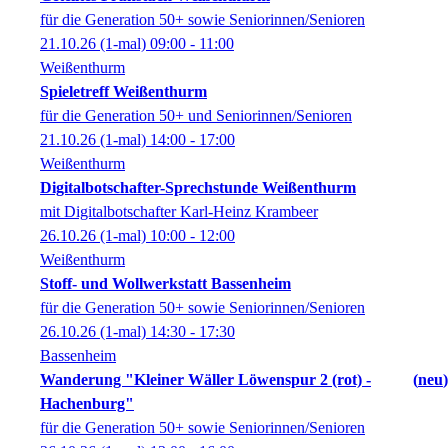
für die Generation 50+ sowie Seniorinnen/Senioren
21.10.26
(1-mal)
09:00
- 11:00
Weißenthurm
Spieletreff Weißenthurm
für die Generation 50+ und Seniorinnen/Senioren
21.10.26
(1-mal)
14:00
- 17:00
Weißenthurm
Digitalbotschafter-Sprechstunde Weißenthurm
mit Digitalbotschafter Karl-Heinz Krambeer
26.10.26
(1-mal)
10:00
- 12:00
Weißenthurm
Stoff- und Wollwerkstatt Bassenheim
für die Generation 50+ sowie Seniorinnen/Senioren
26.10.26
(1-mal)
14:30
- 17:30
Bassenheim
Wanderung "Kleiner Wäller Löwenspur 2 (rot) -
neu
Hachenburg"
für die Generation 50+ sowie Seniorinnen/Senioren