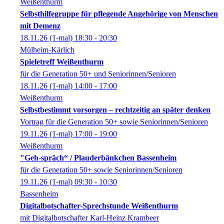
Weißenthurm
Selbsthilfegruppe für pflegende Angehörige von Menschen
mit Demenz
18.11.26
(1-mal)
18:30
- 20:30
Mülheim-Kärlich
Spieletreff Weißenthurm
für die Generation 50+ und Seniorinnen/Senioren
18.11.26
(1-mal)
14:00
- 17:00
Weißenthurm
Selbstbestimmt vorsorgen – rechtzeitig an später denken
Vortrag für die Generation 50+ sowie Seniorinnen/Senioren
19.11.26
(1-mal)
17:00
- 19:00
Weißenthurm
"Geh-spräch“ / Plauderbänkchen Bassenheim
für die Generation 50+ sowie Seniorinnen/Senioren
19.11.26
(1-mal)
09:30
- 10:30
Bassenheim
Digitalbotschafter-Sprechstunde Weißenthurm
mit Digitalbotschafter Karl-Heinz Krambeer