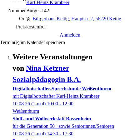
Karl-Heinz Krambeer
Nummer
Bürger-142
Ort
Bürgerhaus Kettig
,
Hauptstr. 2, 56220 Kettig
Preis
kostenfrei
Anmelden
Termin(e) im Kalender speichern
Weitere Veranstaltungen
von
Nina
Ketzner
Sozialpädagogin B.A.
Digitalbotschafter-Sprechstunde Weißenthurm
mit Digitalbotschafter Karl-Heinz Krambeer
10.08.26
(1-mal)
10:00
- 12:00
Weißenthurm
Stoff- und Wollwerkstatt Bassenheim
für die Generation 50+ sowie Seniorinnen/Senioren
10.08.26
(1-mal)
14:30
- 17:30