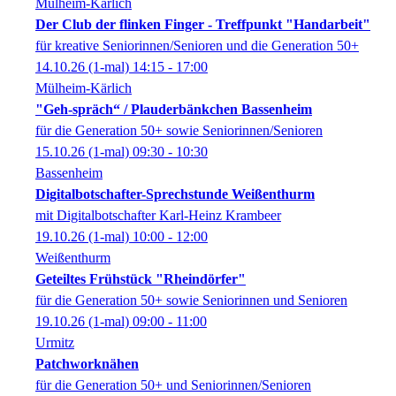
Mülheim-Kärlich
Der Club der flinken Finger - Treffpunkt "Handarbeit"
für kreative Seniorinnen/Senioren und die Generation 50+
14.10.26
(1-mal)
14:15
- 17:00
Mülheim-Kärlich
"Geh-spräch“ / Plauderbänkchen Bassenheim
für die Generation 50+ sowie Seniorinnen/Senioren
15.10.26
(1-mal)
09:30
- 10:30
Bassenheim
Digitalbotschafter-Sprechstunde Weißenthurm
mit Digitalbotschafter Karl-Heinz Krambeer
19.10.26
(1-mal)
10:00
- 12:00
Weißenthurm
Geteiltes Frühstück "Rheindörfer"
für die Generation 50+ sowie Seniorinnen und Senioren
19.10.26
(1-mal)
09:00
- 11:00
Urmitz
Patchworknähen
für die Generation 50+ und Seniorinnen/Senioren