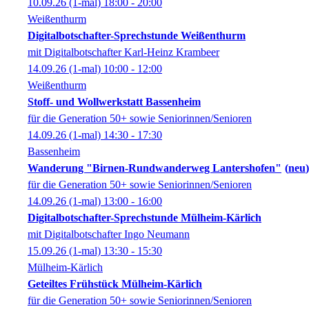
10.09.26
(1-mal)
18:00
- 20:00
Weißenthurm
Digitalbotschafter-Sprechstunde Weißenthurm
mit Digitalbotschafter Karl-Heinz Krambeer
14.09.26
(1-mal)
10:00
- 12:00
Weißenthurm
Stoff- und Wollwerkstatt Bassenheim
für die Generation 50+ sowie Seniorinnen/Senioren
14.09.26
(1-mal)
14:30
- 17:30
Bassenheim
Wanderung "Birnen-Rundwanderweg Lantershofen"
neu
für die Generation 50+ sowie Seniorinnen/Senioren
14.09.26
(1-mal)
13:00
- 16:00
Digitalbotschafter-Sprechstunde Mülheim-Kärlich
mit Digitalbotschafter Ingo Neumann
15.09.26
(1-mal)
13:30
- 15:30
Mülheim-Kärlich
Geteiltes Frühstück Mülheim-Kärlich
für die Generation 50+ sowie Seniorinnen/Senioren