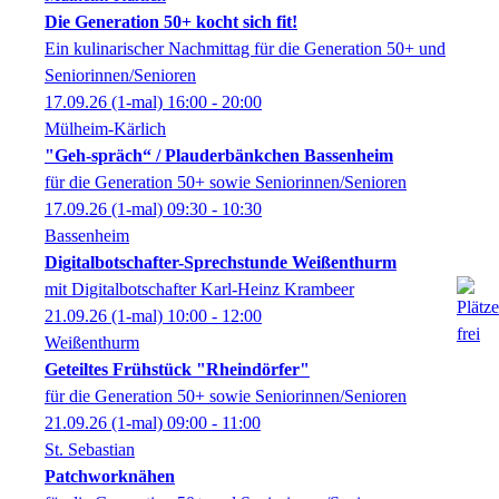
Die Generation 50+ kocht sich fit!
Ein kulinarischer Nachmittag für die Generation 50+ und
Seniorinnen/Senioren
17.09.26
(1-mal)
16:00
- 20:00
Mülheim-Kärlich
"Geh-spräch“ / Plauderbänkchen Bassenheim
für die Generation 50+ sowie Seniorinnen/Senioren
17.09.26
(1-mal)
09:30
- 10:30
Bassenheim
Digitalbotschafter-Sprechstunde Weißenthurm
mit Digitalbotschafter Karl-Heinz Krambeer
21.09.26
(1-mal)
10:00
- 12:00
Weißenthurm
Geteiltes Frühstück "Rheindörfer"
für die Generation 50+ sowie Seniorinnen/Senioren
21.09.26
(1-mal)
09:00
- 11:00
St. Sebastian
Patchworknähen