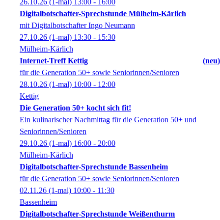
26.10.26
(1-mal)
13:00
- 16:00
Digitalbotschafter-Sprechstunde Mülheim-Kärlich
mit Digitalbotschafter Ingo Neumann
27.10.26
(1-mal)
13:30
- 15:30
Mülheim-Kärlich
Internet-Treff Kettig
neu
für die Generation 50+ sowie Seniorinnen/Senioren
28.10.26
(1-mal)
10:00
- 12:00
Kettig
Die Generation 50+ kocht sich fit!
Ein kulinarischer Nachmittag für die Generation 50+ und
Seniorinnen/Senioren
29.10.26
(1-mal)
16:00
- 20:00
Mülheim-Kärlich
Digitalbotschafter-Sprechstunde Bassenheim
für die Generation 50+ sowie Seniorinnen/Senioren
02.11.26
(1-mal)
10:00
- 11:30
Bassenheim
Digitalbotschafter-Sprechstunde Weißenthurm