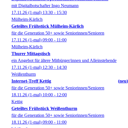
mit Digitalbotschafter Ingo Neumann
17.11.26
(1-mal)
13:30
- 15:30
Mülheim-Kärlich
Geteiltes Frühstück Mülheim-Kärlich
für die Generation 50+ sowie Seniorinnen/Senioren
17.11.26
(1-mal)
09:00
- 11:00
Mülheim-Kärlich
Thurer Mittagstisch
ein Angebot für ältere Mitbürger/innen und Alleinstehende
17.11.26
(1-mal)
12:30
- 14:30
Weißenthurm
Internet-Treff Kettig
neu
für die Generation 50+ sowie Seniorinnen/Senioren
18.11.26
(1-mal)
10:00
- 12:00
Kettig
Geteiltes Frühstück Weißenthurm
für die Generation 50+ sowie Seniorinnen/Senioren
18.11.26
(1-mal)
09:00
- 11:00