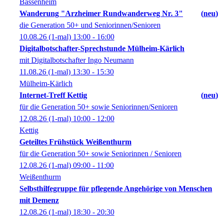
Bassenheim
Wanderung "Arzheimer Rundwanderweg Nr. 3"
neu
die Generation 50+ und Seniorinnen/Senioren
10.08.26
(1-mal)
13:00
- 16:00
Digitalbotschafter-Sprechstunde Mülheim-Kärlich
mit Digitalbotschafter Ingo Neumann
11.08.26
(1-mal)
13:30
- 15:30
Mülheim-Kärlich
Internet-Treff Kettig
neu
für die Generation 50+ sowie Seniorinnen/Senioren
12.08.26
(1-mal)
10:00
- 12:00
Kettig
Geteiltes Frühstück Weißenthurm
für die Generation 50+ sowie Seniorinnen / Senioren
12.08.26
(1-mal)
09:00
- 11:00
Weißenthurm
Selbsthilfegruppe für pflegende Angehörige von Menschen
mit Demenz
12.08.26
(1-mal)
18:30
- 20:30