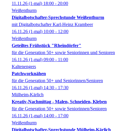
11.11.26
(1-mal)
18:00
- 20:00
Weißenthurm
Digitalbotschafter-Sprechstunde Weißenthurm
mit Digitalbotschafter Karl-Heinz Krambeer
16.11.26
(1-mal)
10:00
- 12:00
Weißenthurm
Geteiltes Frühstück "Rheindörfer"
für die Generation 50+ sowie Seniorinnen und Senioren
16.11.26
(1-mal)
09:00
- 11:00
Kaltenengers
Patchworknähen
für die Generation 50+ und Seniorinnen/Senioren
16.11.26
(1-mal)
14:30
- 17:30
Mülheim-Kärlich
Kreativ-Nachmittag - Malen, Schneiden, Kleben
für die Generation 50+ sowie Seniorinnen/Senioren
16.11.26
(1-mal)
14:00
- 17:00
Weißenthurm
Digitalbotschafter-Sprechstunde Mülheim-Kärlich