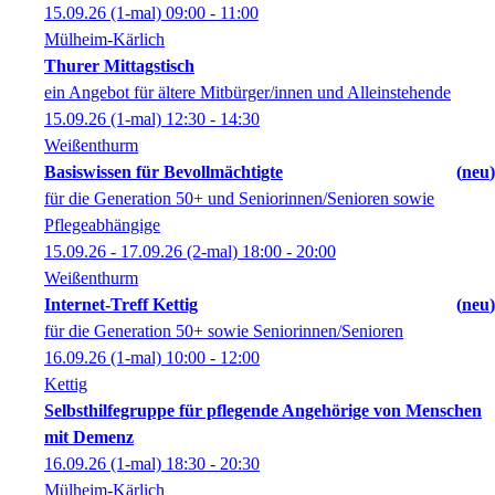
15.09.26
(1-mal)
09:00
- 11:00
Mülheim-Kärlich
Thurer Mittagstisch
ein Angebot für ältere Mitbürger/innen und Alleinstehende
15.09.26
(1-mal)
12:30
- 14:30
Weißenthurm
Basiswissen für Bevollmächtigte
neu
für die Generation 50+ und Seniorinnen/Senioren sowie
Pflegeabhängige
15.09.26 - 17.09.26
(2-mal)
18:00
- 20:00
Weißenthurm
Internet-Treff Kettig
neu
für die Generation 50+ sowie Seniorinnen/Senioren
16.09.26
(1-mal)
10:00
- 12:00
Kettig
Selbsthilfegruppe für pflegende Angehörige von Menschen
mit Demenz
16.09.26
(1-mal)
18:30
- 20:30
Mülheim-Kärlich