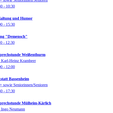
0+ sowie Seniorinnen/Senioren
30
- 10:30
Haltung und Humor
00
- 15:30
lung "Demensch"
00
- 12:30
-Sprechstunde Weißenthurm
er Karl-Heinz Krambeer
00
- 12:00
kstatt Bassenheim
0+ sowie Seniorinnen/Senioren
30
- 17:30
-Sprechstunde Mülheim-Kärlich
er Ingo Neumann