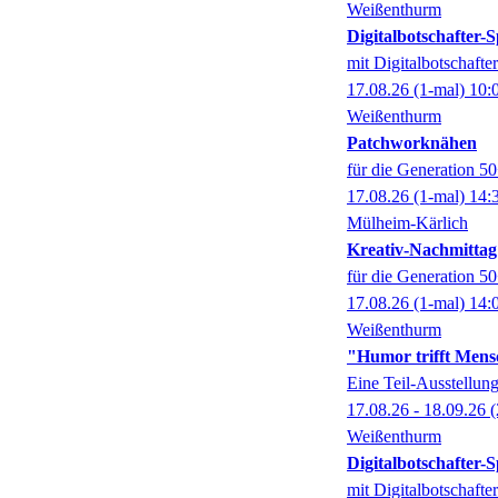
Weißenthurm
Digitalbotschafter
mit Digitalbotschaft
17.08.26
(1-mal)
10:
Weißenthurm
Patchworknähen
für die Generation 5
17.08.26
(1-mal)
14:
Mülheim-Kärlich
Kreativ-Nachmittag
für die Generation 5
17.08.26
(1-mal)
14:
Weißenthurm
"Humor trifft Mens
Eine Teil-Ausstell
17.08.26 - 18.09.26
(
Weißenthurm
Digitalbotschafter
mit Digitalbotschaft