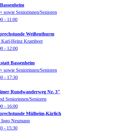
k Bassenheim
0+ sowie Seniorinnen/Senioren
00
- 11:00
-Sprechstunde Weißenthurm
er Karl-Heinz Krambeer
00
- 12:00
kstatt Bassenheim
0+ sowie Seniorinnen/Senioren
30
- 17:30
imer Rundwanderweg Nr. 3"
nd Seniorinnen/Senioren
00
- 16:00
-Sprechstunde Mülheim-Kärlich
er Ingo Neumann
30
- 15:30