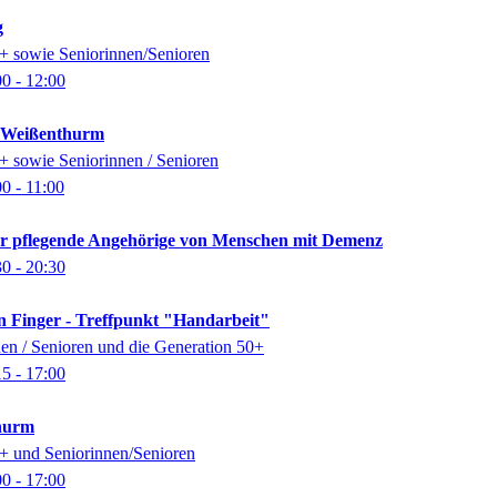
g
0+ sowie Seniorinnen/Senioren
00
- 12:00
k Weißenthurm
0+ sowie Seniorinnen / Senioren
00
- 11:00
für pflegende Angehörige von Menschen mit Demenz
30
- 20:30
n Finger - Treffpunkt "Handarbeit"
nen / Senioren und die Generation 50+
15
- 17:00
thurm
0+ und Seniorinnen/Senioren
00
- 17:00