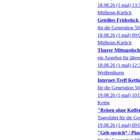
18.08.26
(1-mal)
13:
Mülheim-Kärlich
Geteiltes Frühstüc
für die Generation 5
18.08.26
(1-mal)
09:
Mülheim-Kärlich
Thurer Mittagstisch
ein Angebot für älter
18.08.26
(1-mal)
12:
Weißenthurm
Internet-Treff Ketti
für die Generation 5
19.08.26
(1-mal)
10:
Kettig
"Reisen ohne Koffer
Tagesfahrt für die G
19.08.26
(1-mal)
09:
"Geh-spräch“ / Pl