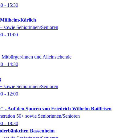
30
- 15:30
k Mülheim-Kärlich
0+ sowie Seniorinnen/Senioren
00
- 11:00
e Mitbürger/innen und Alleinstehende
30
- 14:30
g
0+ sowie Seniorinnen/Senioren
00
- 12:00
" - Auf den Spuren von Friedrich Wilhelm Raiffeisen
eneration 50+ sowie Seniorinnen/Senioren
00
- 18:30
auderbänkchen Bassenheim