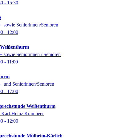
30
- 15:30
g
0+ sowie Seniorinnen/Senioren
00
- 12:00
k Weißenthurm
0+ sowie Seniorinnen / Senioren
00
- 11:00
thurm
0+ und Seniorinnen/Senioren
00
- 17:00
-Sprechstunde Weißenthurm
er Karl-Heinz Krambeer
00
- 12:00
-Sprechstunde Mülheim-Kärlich