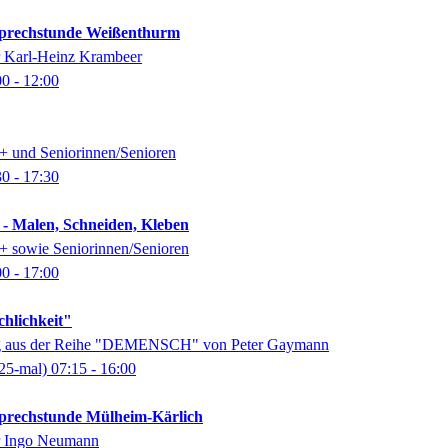
-Sprechstunde Weißenthurm
er Karl-Heinz Krambeer
00
- 12:00
0+ und Seniorinnen/Senioren
30
- 17:30
 - Malen, Schneiden, Kleben
0+ sowie Seniorinnen/Senioren
00
- 17:00
chlichkeit"
ung aus der Reihe "DEMENSCH" von Peter Gaymann
25-mal)
07:15
- 16:00
-Sprechstunde Mülheim-Kärlich
er Ingo Neumann