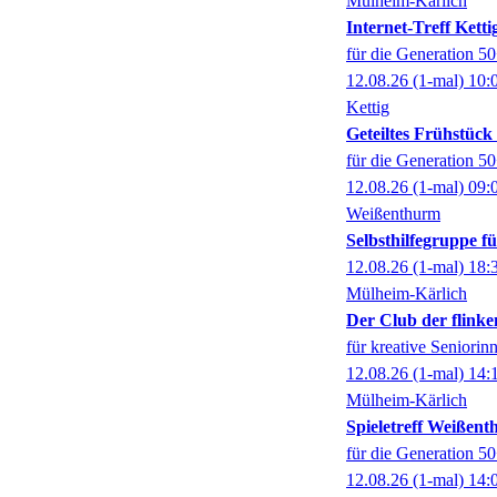
Mülheim-Kärlich
Internet-Treff Ketti
für die Generation 5
12.08.26
(1-mal)
10:
Kettig
Geteiltes Frühstüc
für die Generation 5
12.08.26
(1-mal)
09:
Weißenthurm
Selbsthilfegruppe 
12.08.26
(1-mal)
18:
Mülheim-Kärlich
Der Club der flinke
für kreative Seniorin
12.08.26
(1-mal)
14:
Mülheim-Kärlich
Spieletreff Weißen
für die Generation 5
12.08.26
(1-mal)
14: