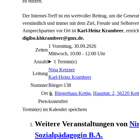
zu nutzen.
Der Internet-Treff ist ein wertvoller Beitrag, um die Generat
verständlich und immer mit dem Ziel, Freude und Selbstve
Ansprechpartner vor Ort ist
Karl-Heinz Krambeer
, erreic
digibo.khkrambeer@gmx.de.
1 Vormittag, 30.09.2026
Zeiten
Mittwoch, 10:00 - 12:00 Uhr
Anzahl
1 Termin(e)
Nina Ketzner
Leitung
Karl-Heinz Krambeer
Nummer
Bürger-138
Ort
Bürgerhaus Kettig
,
Hauptstr. 2, 56220 Kett
Preis
kostenfrei
Termin(e) im Kalender speichern
Weitere Veranstaltungen von
Ni
Sozialpädagogin B.A.