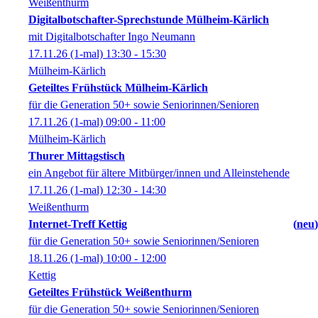
Weißenthurm
Digitalbotschafter-Sprechstunde Mülheim-Kärlich
mit Digitalbotschafter Ingo Neumann
17.11.26
(1-mal)
13:30
- 15:30
Mülheim-Kärlich
Geteiltes Frühstück Mülheim-Kärlich
für die Generation 50+ sowie Seniorinnen/Senioren
17.11.26
(1-mal)
09:00
- 11:00
Mülheim-Kärlich
Thurer Mittagstisch
ein Angebot für ältere Mitbürger/innen und Alleinstehende
17.11.26
(1-mal)
12:30
- 14:30
Weißenthurm
Internet-Treff Kettig
neu
für die Generation 50+ sowie Seniorinnen/Senioren
18.11.26
(1-mal)
10:00
- 12:00
Kettig
Geteiltes Frühstück Weißenthurm
für die Generation 50+ sowie Seniorinnen/Senioren