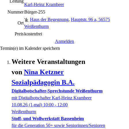
Leitung
Karl-Heinz Krambeer
Nummer
Bürger-255
Haus der Begegnung
,
Hauptstr. 96 a, 56575
Ort
Weißenthurm
Preis
kostenfrei
Anmelden
Termin(e) im Kalender speichern
Weitere Veranstaltungen
von
Nina
Ketzner
Sozialpädagogin B.A.
Digitalbotschafter-Sprechstunde Weißenthurm
mit Digitalbotschafter Karl-Heinz Krambeer
10.08.26
(1-mal)
10:00
- 12:00
Weißenthurm
Stoff- und Wollwerkstatt Bassenheim
für die Generation 50+ sowie Seniorinnen/Senioren