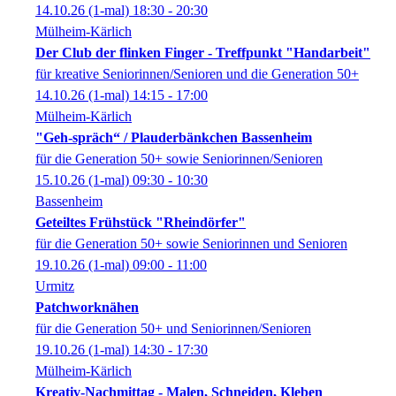
14.10.26
(1-mal)
18:30
- 20:30
Mülheim-Kärlich
Der Club der flinken Finger - Treffpunkt "Handarbeit"
für kreative Seniorinnen/Senioren und die Generation 50+
14.10.26
(1-mal)
14:15
- 17:00
Mülheim-Kärlich
"Geh-spräch“ / Plauderbänkchen Bassenheim
für die Generation 50+ sowie Seniorinnen/Senioren
15.10.26
(1-mal)
09:30
- 10:30
Bassenheim
Geteiltes Frühstück "Rheindörfer"
für die Generation 50+ sowie Seniorinnen und Senioren
19.10.26
(1-mal)
09:00
- 11:00
Urmitz
Patchworknähen
für die Generation 50+ und Seniorinnen/Senioren
19.10.26
(1-mal)
14:30
- 17:30
Mülheim-Kärlich
Kreativ-Nachmittag - Malen, Schneiden, Kleben