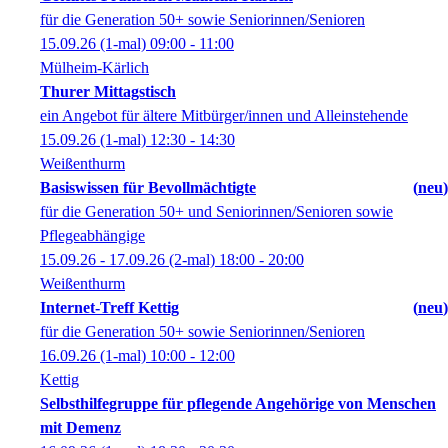
für die Generation 50+ sowie Seniorinnen/Senioren
15.09.26
(1-mal)
09:00
- 11:00
Mülheim-Kärlich
Thurer Mittagstisch
ein Angebot für ältere Mitbürger/innen und Alleinstehende
15.09.26
(1-mal)
12:30
- 14:30
Weißenthurm
Basiswissen für Bevollmächtigte
neu
für die Generation 50+ und Seniorinnen/Senioren sowie
Pflegeabhängige
15.09.26 - 17.09.26
(2-mal)
18:00
- 20:00
Weißenthurm
Internet-Treff Kettig
neu
für die Generation 50+ sowie Seniorinnen/Senioren
16.09.26
(1-mal)
10:00
- 12:00
Kettig
Selbsthilfegruppe für pflegende Angehörige von Menschen
mit Demenz