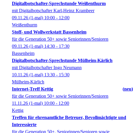
Digitalbotschafter-Sprechstunde Weißenthurm
mit Digitalbotschafter Karl-Heinz Krambeer
09.11.26
(1-mal)
10:00
- 12:00
Weißenthurm
Stoff- und Wollwerkstatt Bassenheim
für die Generation 50+ sowie Seniorinnen/Senioren
09.11.26
(1-mal)
14:30
- 17:30
Bassenheim
Digitalbotschafter-Sprechstunde Mülheim-Kärlich
mit Digitalbotschafter Ingo Neumann
10.11.26
(1-mal)
13:30
- 15:30
Mülheim-Kärlich
Internet-Treff Kettig
neu
für die Generation 50+ sowie Seniorinnen/Senioren
11.11.26
(1-mal)
10:00
- 12:00
Kettig
Treffen für ehrenamtliche Betreuer, Bevollmächtigte und
Interessierte
für die Generation 50+, Seniorinnen/Senioren sowie