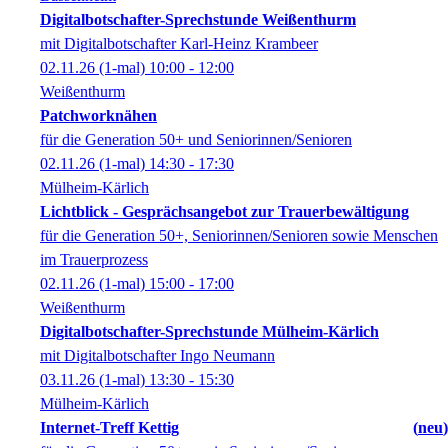
Digitalbotschafter-Sprechstunde Weißenthurm
mit Digitalbotschafter Karl-Heinz Krambeer
02.11.26
(1-mal)
10:00
- 12:00
Weißenthurm
Patchworknähen
für die Generation 50+ und Seniorinnen/Senioren
02.11.26
(1-mal)
14:30
- 17:30
Mülheim-Kärlich
Lichtblick - Gesprächsangebot zur Trauerbewältigung
für die Generation 50+, Seniorinnen/Senioren sowie Menschen
im Trauerprozess
02.11.26
(1-mal)
15:00
- 17:00
Weißenthurm
Digitalbotschafter-Sprechstunde Mülheim-Kärlich
mit Digitalbotschafter Ingo Neumann
03.11.26
(1-mal)
13:30
- 15:30
Mülheim-Kärlich
Internet-Treff Kettig
neu