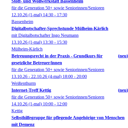
Stoff- und Wollwerkstatt Bassenheim
für die Generation 50+ sowie Seniorinnen/Senioren
12.10.26
(1-mal)
14:30
- 17:30
Bassenheim
Digitalbotschafter-Sprechstunde Mülheim-Kärlich
mit Digitalbotschafter Ingo Neumann
13.10.26
(1-mal)
13:30
- 15:30
Mülheim-Kärlich
Betreuungsrecht in der Praxis - Grundkurs für
neu
gesetzliche Betreuer/innen
für die Generation 50+ sowie Seniorinnen/Senioren
13.10.26 - 22.10.26
(4-mal)
18:00
- 20:00
Weißenthurm
Internet-Treff Kettig
neu
für die Generation 50+ sowie Seniorinnen/Senioren
14.10.26
(1-mal)
10:00
- 12:00
Kettig
Selbsthilfegruppe für pflegende Angehörige von Menschen
mit Demenz