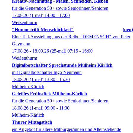
Kreativ-Nachmittag - Malen, Schneiden, Kleben
für die Generation 50+ sowie Seniorinnen/Senioren
17.08.26
(1-mal)
14:00
- 17:00
Weißenthurm
"Humor trifft Menschlichkeit"
neu
Eine Teil-Ausstellung aus der Reihe "DEMENSCH" von Peter
Gaymann
17.08.26 - 18.09.26
(25-mal)
07:15
- 16:00
Weißenthurm
Digitalbotschafter-Sprechstunde Mülheim-Kärlich
mit Digitalbotschafter Ingo Neumann
18.08.26
(1-mal)
13:30
- 15:30
Mülheim-Kärlich
Geteiltes Frühstück Mülheim-Kärlich
für die Generation 50+ sowie Seniorinnen/Senioren
18.08.26
(1-mal)
09:00
- 11:00
Mülheim-Kärlich
Thurer Mittagstisch
ein Angebot für ältere Mitbürger/innen und Alleinstehende