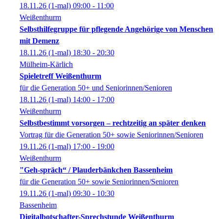
18.11.26
(1-mal)
09:00
- 11:00
Weißenthurm
Selbsthilfegruppe für pflegende Angehörige von Menschen
mit Demenz
18.11.26
(1-mal)
18:30
- 20:30
Mülheim-Kärlich
Spieletreff Weißenthurm
für die Generation 50+ und Seniorinnen/Senioren
18.11.26
(1-mal)
14:00
- 17:00
Weißenthurm
Selbstbestimmt vorsorgen – rechtzeitig an später denken
Vortrag für die Generation 50+ sowie Seniorinnen/Senioren
19.11.26
(1-mal)
17:00
- 19:00
Weißenthurm
"Geh-spräch“ / Plauderbänkchen Bassenheim
für die Generation 50+ sowie Seniorinnen/Senioren
19.11.26
(1-mal)
09:30
- 10:30
Bassenheim
Digitalbotschafter-Sprechstunde Weißenthurm