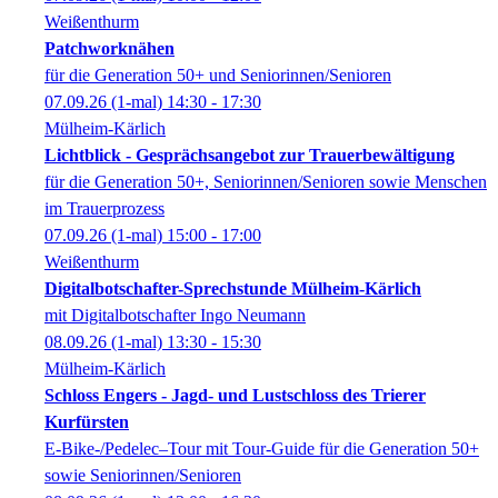
Weißenthurm
Patchworknähen
für die Generation 50+ und Seniorinnen/Senioren
07.09.26
(1-mal)
14:30
- 17:30
Mülheim-Kärlich
Lichtblick - Gesprächsangebot zur Trauerbewältigung
für die Generation 50+, Seniorinnen/Senioren sowie Menschen
im Trauerprozess
07.09.26
(1-mal)
15:00
- 17:00
Weißenthurm
Digitalbotschafter-Sprechstunde Mülheim-Kärlich
mit Digitalbotschafter Ingo Neumann
08.09.26
(1-mal)
13:30
- 15:30
Mülheim-Kärlich
Schloss Engers - Jagd- und Lustschloss des Trierer
Kurfürsten
E-Bike-/Pedelec–Tour mit Tour-Guide für die Generation 50+
sowie Seniorinnen/Senioren