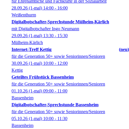
für Ehrenamtliche und Fachkräfte in der Sozialarbeit
28.09.26
(1-mal)
14:00
- 16:00
Weißenthurm
Digitalbotschafter-Sprechstunde Mülheim-Kärlich
mit Digitalbotschafter Ingo Neumann
29.09.26
(1-mal)
13:30
- 15:30
Mülheim-Kärlich
Internet-Treff Kettig
neu
für die Generation 50+ sowie Seniorinnen/Senioren
30.09.26
(1-mal)
10:00
- 12:00
Kettig
Geteiltes Frühstück Bassenheim
für die Generation 50+ sowie Seniorinnen/Senioren
01.10.26
(1-mal)
09:00
- 11:00
Bassenheim
Digitalbotschafter-Sprechstunde Bassenheim
für die Generation 50+ sowie Seniorinnen/Senioren
05.10.26
(1-mal)
10:00
- 11:30
Bassenheim