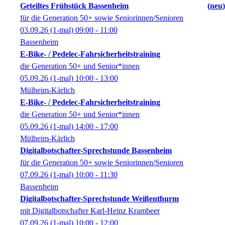
Geteiltes Frühstück Bassenheim
neu
für die Generation 50+ sowie Seniorinnen/Senioren
03.09.26
(1-mal)
09:00
- 11:00
Bassenheim
E-Bike- / Pedelec-Fahrsicherheitstraining
die Generation 50+ und Senior*innen
05.09.26
(1-mal)
10:00
- 13:00
Mülheim-Kärlich
E-Bike- / Pedelec-Fahrsicherheitstraining
die Generation 50+ und Senior*innen
05.09.26
(1-mal)
14:00
- 17:00
Mülheim-Kärlich
Digitalbotschafter-Sprechstunde Bassenheim
für die Generation 50+ sowie Seniorinnen/Senioren
07.09.26
(1-mal)
10:00
- 11:30
Bassenheim
Digitalbotschafter-Sprechstunde Weißenthurm
mit Digitalbotschafter Karl-Heinz Krambeer
07.09.26
(1-mal)
10:00
- 12:00