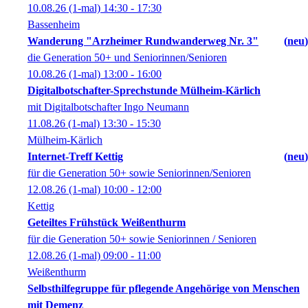
10.08.26
(1-mal)
14:30
- 17:30
Bassenheim
Wanderung "Arzheimer Rundwanderweg Nr. 3"
neu
die Generation 50+ und Seniorinnen/Senioren
10.08.26
(1-mal)
13:00
- 16:00
Digitalbotschafter-Sprechstunde Mülheim-Kärlich
mit Digitalbotschafter Ingo Neumann
11.08.26
(1-mal)
13:30
- 15:30
Mülheim-Kärlich
Internet-Treff Kettig
neu
für die Generation 50+ sowie Seniorinnen/Senioren
12.08.26
(1-mal)
10:00
- 12:00
Kettig
Geteiltes Frühstück Weißenthurm
für die Generation 50+ sowie Seniorinnen / Senioren
12.08.26
(1-mal)
09:00
- 11:00
Weißenthurm
Selbsthilfegruppe für pflegende Angehörige von Menschen
mit Demenz