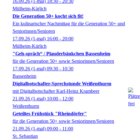
16.09.26
(1-mal)
18:30
- 20:30
Mülheim-Kärlich
Die Generation 50+ kocht sich fit!
Ein kulinarischer Nachmittag für die Generation 50+ und
Seniorinnen/Senioren
17.09.26
(1-mal)
16:00
- 20:00
Mülheim-Kärlich
"Geh-spräch“ / Plauderbänkchen Bassenheim
für die Generation 50+ sowie Seniorinnen/Senioren
17.09.26
(1-mal)
09:30
- 10:30
Bassenheim
Digitalbotschafter-Sprechstunde Weißenthurm
mit Digitalbotschafter Karl-Heinz Krambeer
21.09.26
(1-mal)
10:00
- 12:00
Weißenthurm
Geteiltes Frühstück "Rheindörfer"
für die Generation 50+ sowie Seniorinnen/Senioren
21.09.26
(1-mal)
09:00
- 11:00
St. Sebastian