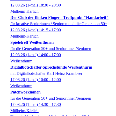
12.08.26
(1-mal)
18:30
- 20:30
Mülheim-Kärlich
Der Club der flinken Finger - Treffpunkt "Handarbeit"
für kreative Seniorinnen / Senioren und die Generation 50+
12.08.26
(1-mal)
14:15
- 17:00
Mülheim-Kärlich
Spieletreff Weißenthurm
für die Generation 50+ und Seniorinnen/Senioren
12.08.26
(1-mal)
14:00
- 17:00
Weißenthurm
Digitalbotschafter-Sprechstunde Weißenthurm
mit Digitalbotschafter Karl-Heinz Krambeer
17.08.26
(1-mal)
10:00
- 12:00
Weißenthurm
Patchworknähen
für die Generation 50+ und Seniorinnen/Senioren
17.08.26
(1-mal)
14:30
- 17:30
Mülheim-Kärlich