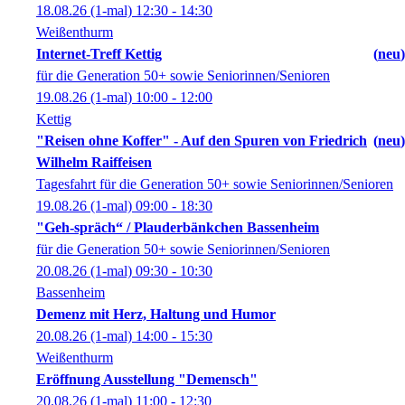
18.08.26
(1-mal)
12:30
- 14:30
Weißenthurm
Internet-Treff Kettig
neu
für die Generation 50+ sowie Seniorinnen/Senioren
19.08.26
(1-mal)
10:00
- 12:00
Kettig
"Reisen ohne Koffer" - Auf den Spuren von Friedrich
neu
Wilhelm Raiffeisen
Tagesfahrt für die Generation 50+ sowie Seniorinnen/Senioren
19.08.26
(1-mal)
09:00
- 18:30
"Geh-spräch“ / Plauderbänkchen Bassenheim
für die Generation 50+ sowie Seniorinnen/Senioren
20.08.26
(1-mal)
09:30
- 10:30
Bassenheim
Demenz mit Herz, Haltung und Humor
20.08.26
(1-mal)
14:00
- 15:30
Weißenthurm
Eröffnung Ausstellung "Demensch"
20.08.26
(1-mal)
11:00
- 12:30