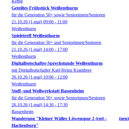
Kettig
Geteiltes Frühstück Weißenthurm
für die Generation 50+ sowie Seniorinnen/Senioren
21.10.26
(1-mal)
09:00
- 11:00
Weißenthurm
Spieletreff Weißenthurm
für die Generation 50+ und Seniorinnen/Senioren
21.10.26
(1-mal)
14:00
- 17:00
Weißenthurm
Digitalbotschafter-Sprechstunde Weißenthurm
mit Digitalbotschafter Karl-Heinz Krambeer
26.10.26
(1-mal)
10:00
- 12:00
Weißenthurm
Stoff- und Wollwerkstatt Bassenheim
für die Generation 50+ sowie Seniorinnen/Senioren
26.10.26
(1-mal)
14:30
- 17:30
Bassenheim
Wanderung "Kleiner Wäller Löwenspur 2 (rot) -
neu
Hachenburg"