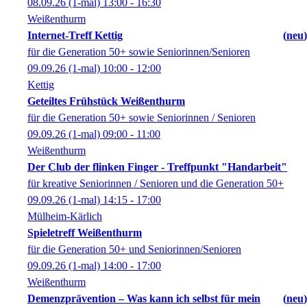
08.09.26
(1-mal)
13:00
- 16:30
Weißenthurm
Internet-Treff Kettig
neu
für die Generation 50+ sowie Seniorinnen/Senioren
09.09.26
(1-mal)
10:00
- 12:00
Kettig
Geteiltes Frühstück Weißenthurm
für die Generation 50+ sowie Seniorinnen / Senioren
09.09.26
(1-mal)
09:00
- 11:00
Weißenthurm
Der Club der flinken Finger - Treffpunkt "Handarbeit"
für kreative Seniorinnen / Senioren und die Generation 50+
09.09.26
(1-mal)
14:15
- 17:00
Mülheim-Kärlich
Spieletreff Weißenthurm
für die Generation 50+ und Seniorinnen/Senioren
09.09.26
(1-mal)
14:00
- 17:00
Weißenthurm
Demenzprävention – Was kann ich selbst für mein
neu