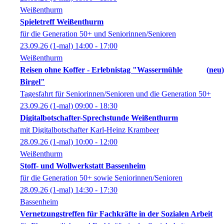
Weißenthurm
Spieletreff Weißenthurm
für die Generation 50+ und Seniorinnen/Senioren
23.09.26
(1-mal)
14:00
- 17:00
Weißenthurm
Reisen ohne Koffer - Erlebnistag "Wassermühle
neu
Birgel"
Tagesfahrt für Seniorinnen/Senioren und die Generation 50+
23.09.26
(1-mal)
09:00
- 18:30
Digitalbotschafter-Sprechstunde Weißenthurm
mit Digitalbotschafter Karl-Heinz Krambeer
28.09.26
(1-mal)
10:00
- 12:00
Weißenthurm
Stoff- und Wollwerkstatt Bassenheim
für die Generation 50+ sowie Seniorinnen/Senioren
28.09.26
(1-mal)
14:30
- 17:30
Bassenheim
Vernetzungstreffen für Fachkräfte in der Sozialen Arbeit