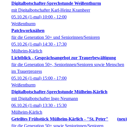
Digitalbotschafter-Sprechstunde Weißenthurm
mit Digitalbotschafter Karl-Heinz Krambeer
05.10.26
(1-mal)
10:00
- 12:00
Weißenthurm
Patchworknähen
für die Generation 50+ und Seniorinnen/Senioren
05.10.26
(1-mal)
14:30
- 17:30
Mülheim-Kärlich
Lichtblick - Gesprächsangebot zur Trauerbewältigung
für die Generation 50+, Seniorinnen/Senioren sowie Menschen
im Trauerprozess
05.10.26
(1-mal)
15:00
- 17:00
Weißenthurm
Digitalbotschafter-Sprechstunde Mülheim-Kärlich
mit Digitalbotschafter Ingo Neumann
06.10.26
(1-mal)
13:30
- 15:30
Mülheim-Kärlich
Geteiltes Frühstück Mülheim-Kärlich - "St. Peter"
neu
für die Generation 50+ sowie Seniorinnen/Senioren