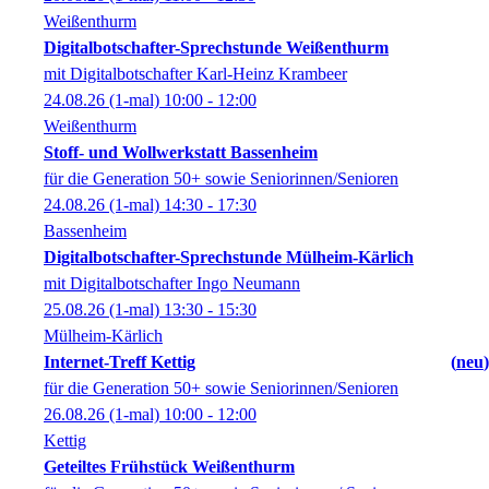
Weißenthurm
Digitalbotschafter-Sprechstunde Weißenthurm
mit Digitalbotschafter Karl-Heinz Krambeer
24.08.26
(1-mal)
10:00
- 12:00
Weißenthurm
Stoff- und Wollwerkstatt Bassenheim
für die Generation 50+ sowie Seniorinnen/Senioren
24.08.26
(1-mal)
14:30
- 17:30
Bassenheim
Digitalbotschafter-Sprechstunde Mülheim-Kärlich
mit Digitalbotschafter Ingo Neumann
25.08.26
(1-mal)
13:30
- 15:30
Mülheim-Kärlich
Internet-Treff Kettig
neu
für die Generation 50+ sowie Seniorinnen/Senioren
26.08.26
(1-mal)
10:00
- 12:00
Kettig
Geteiltes Frühstück Weißenthurm