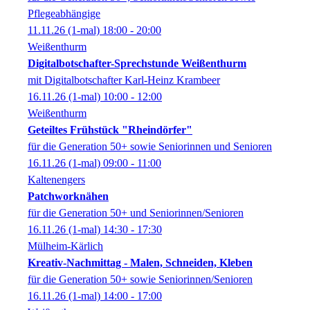
Pflegeabhängige
11.11.26
(1-mal)
18:00
- 20:00
Weißenthurm
Digitalbotschafter-Sprechstunde Weißenthurm
mit Digitalbotschafter Karl-Heinz Krambeer
16.11.26
(1-mal)
10:00
- 12:00
Weißenthurm
Geteiltes Frühstück "Rheindörfer"
für die Generation 50+ sowie Seniorinnen und Senioren
16.11.26
(1-mal)
09:00
- 11:00
Kaltenengers
Patchworknähen
für die Generation 50+ und Seniorinnen/Senioren
16.11.26
(1-mal)
14:30
- 17:30
Mülheim-Kärlich
Kreativ-Nachmittag - Malen, Schneiden, Kleben
für die Generation 50+ sowie Seniorinnen/Senioren
16.11.26
(1-mal)
14:00
- 17:00