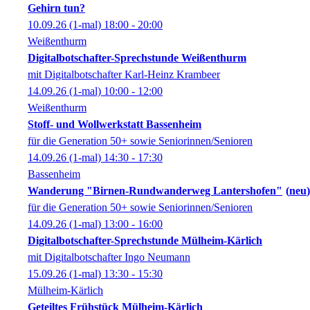
Gehirn tun?
10.09.26
(1-mal)
18:00
- 20:00
Weißenthurm
Digitalbotschafter-Sprechstunde Weißenthurm
mit Digitalbotschafter Karl-Heinz Krambeer
14.09.26
(1-mal)
10:00
- 12:00
Weißenthurm
Stoff- und Wollwerkstatt Bassenheim
für die Generation 50+ sowie Seniorinnen/Senioren
14.09.26
(1-mal)
14:30
- 17:30
Bassenheim
Wanderung "Birnen-Rundwanderweg Lantershofen"
neu
für die Generation 50+ sowie Seniorinnen/Senioren
14.09.26
(1-mal)
13:00
- 16:00
Digitalbotschafter-Sprechstunde Mülheim-Kärlich
mit Digitalbotschafter Ingo Neumann
15.09.26
(1-mal)
13:30
- 15:30
Mülheim-Kärlich
Geteiltes Frühstück Mülheim-Kärlich