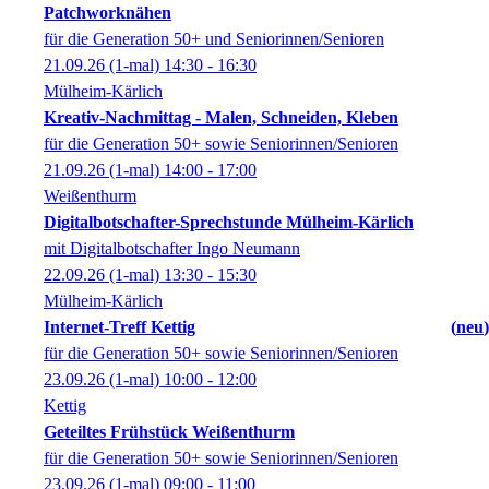
Patchworknähen
für die Generation 50+ und Seniorinnen/Senioren
21.09.26
(1-mal)
14:30
- 16:30
Mülheim-Kärlich
Kreativ-Nachmittag - Malen, Schneiden, Kleben
für die Generation 50+ sowie Seniorinnen/Senioren
21.09.26
(1-mal)
14:00
- 17:00
Weißenthurm
Digitalbotschafter-Sprechstunde Mülheim-Kärlich
mit Digitalbotschafter Ingo Neumann
22.09.26
(1-mal)
13:30
- 15:30
Mülheim-Kärlich
Internet-Treff Kettig
neu
für die Generation 50+ sowie Seniorinnen/Senioren
23.09.26
(1-mal)
10:00
- 12:00
Kettig
Geteiltes Frühstück Weißenthurm
für die Generation 50+ sowie Seniorinnen/Senioren
23.09.26
(1-mal)
09:00
- 11:00