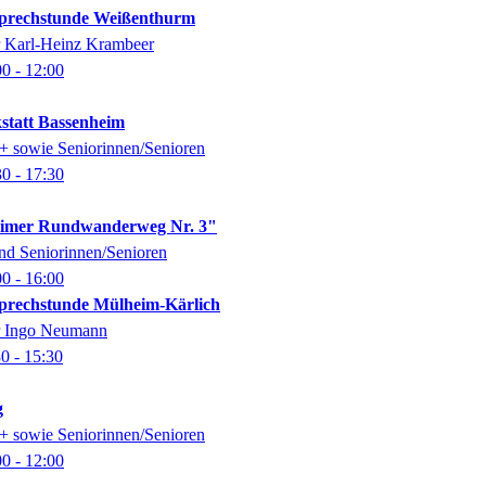
-Sprechstunde Weißenthurm
er Karl-Heinz Krambeer
00
- 12:00
kstatt Bassenheim
0+ sowie Seniorinnen/Senioren
30
- 17:30
imer Rundwanderweg Nr. 3"
nd Seniorinnen/Senioren
00
- 16:00
-Sprechstunde Mülheim-Kärlich
er Ingo Neumann
30
- 15:30
g
0+ sowie Seniorinnen/Senioren
00
- 12:00