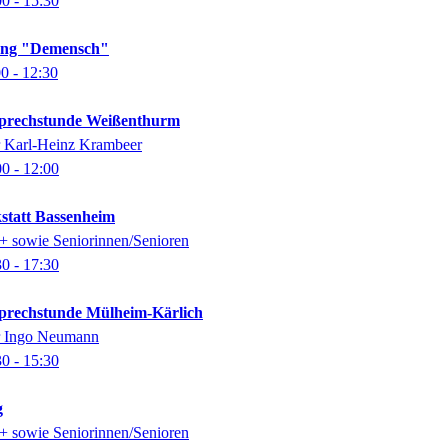
00
- 15:30
lung "Demensch"
00
- 12:30
-Sprechstunde Weißenthurm
er Karl-Heinz Krambeer
00
- 12:00
kstatt Bassenheim
0+ sowie Seniorinnen/Senioren
30
- 17:30
-Sprechstunde Mülheim-Kärlich
er Ingo Neumann
30
- 15:30
g
0+ sowie Seniorinnen/Senioren