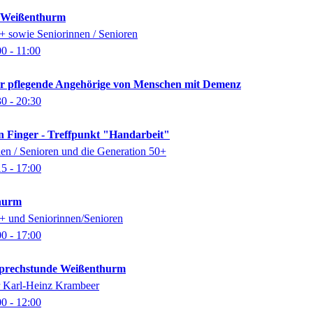
k Weißenthurm
0+ sowie Seniorinnen / Senioren
00
- 11:00
für pflegende Angehörige von Menschen mit Demenz
30
- 20:30
n Finger - Treffpunkt "Handarbeit"
nen / Senioren und die Generation 50+
15
- 17:00
thurm
0+ und Seniorinnen/Senioren
00
- 17:00
-Sprechstunde Weißenthurm
er Karl-Heinz Krambeer
00
- 12:00