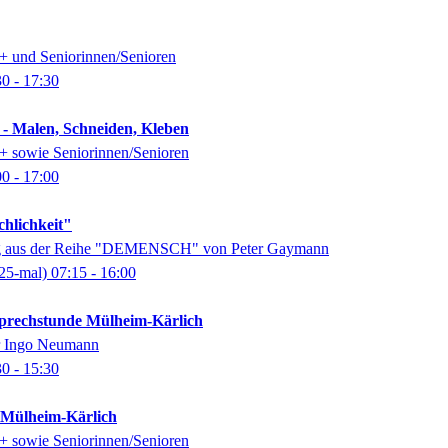
0+ und Seniorinnen/Senioren
30
- 17:30
 - Malen, Schneiden, Kleben
0+ sowie Seniorinnen/Senioren
00
- 17:00
chlichkeit"
ung aus der Reihe "DEMENSCH" von Peter Gaymann
25-mal)
07:15
- 16:00
-Sprechstunde Mülheim-Kärlich
er Ingo Neumann
30
- 15:30
k Mülheim-Kärlich
0+ sowie Seniorinnen/Senioren