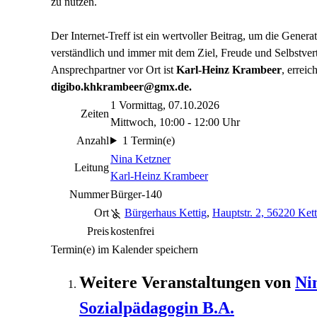
zu nutzen.
Der Internet-Treff ist ein wertvoller Beitrag, um die Generat
verständlich und immer mit dem Ziel, Freude und Selbstve
Ansprechpartner vor Ort ist
Karl-Heinz Krambeer
, erreic
digibo.khkrambeer@gmx.de.
1 Vormittag, 07.10.2026
Zeiten
Mittwoch, 10:00 - 12:00 Uhr
Anzahl
1 Termin(e)
Nina Ketzner
Leitung
Karl-Heinz Krambeer
Nummer
Bürger-140
Ort
Bürgerhaus Kettig
,
Hauptstr. 2, 56220 Kett
Preis
kostenfrei
Termin(e) im Kalender speichern
Weitere Veranstaltungen von
Ni
Sozialpädagogin B.A.