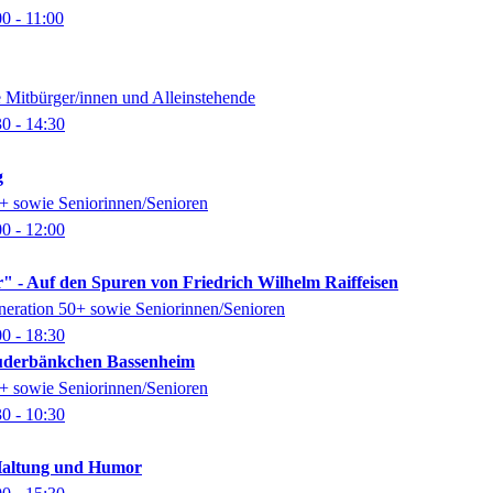
00
- 11:00
e Mitbürger/innen und Alleinstehende
30
- 14:30
g
0+ sowie Seniorinnen/Senioren
00
- 12:00
" - Auf den Spuren von Friedrich Wilhelm Raiffeisen
eneration 50+ sowie Seniorinnen/Senioren
00
- 18:30
auderbänkchen Bassenheim
0+ sowie Seniorinnen/Senioren
30
- 10:30
Haltung und Humor