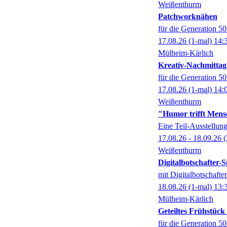
Weißenthurm
Patchworknähen
für die Generation 5
17.08.26
(1-mal)
14:
Mülheim-Kärlich
Kreativ-Nachmittag
für die Generation 5
17.08.26
(1-mal)
14:
Weißenthurm
"Humor trifft Mens
Eine Teil-Ausstell
17.08.26 - 18.09.26
(
Weißenthurm
Digitalbotschafter
mit Digitalbotschaft
18.08.26
(1-mal)
13:
Mülheim-Kärlich
Geteiltes Frühstüc
für die Generation 5