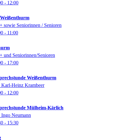
00
- 12:00
k Weißenthurm
0+ sowie Seniorinnen / Senioren
00
- 11:00
thurm
0+ und Seniorinnen/Senioren
00
- 17:00
-Sprechstunde Weißenthurm
er Karl-Heinz Krambeer
00
- 12:00
-Sprechstunde Mülheim-Kärlich
er Ingo Neumann
30
- 15:30
g