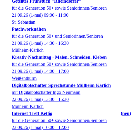
Geteiltes Frühstück "Rheindörfer"
für die Generation 50+ sowie Seniorinnen/Senioren
21.09.26
(1-mal)
09:00
- 11:00
St. Sebastian
Patchworknähen
für die Generation 50+ und Seniorinnen/Senioren
21.09.26
(1-mal)
14:30
- 16:30
Mülheim-Kärlich
Kreativ-Nachmittag - Malen, Schneiden, Kleben
für die Generation 50+ sowie Seniorinnen/Senioren
21.09.26
(1-mal)
14:00
- 17:00
Weißenthurm
Digitalbotschafter-Sprechstunde Mülheim-Kärlich
mit Digitalbotschafter Ingo Neumann
22.09.26
(1-mal)
13:30
- 15:30
Mülheim-Kärlich
Internet-Treff Kettig
neu
für die Generation 50+ sowie Seniorinnen/Senioren
23.09.26
(1-mal)
10:00
- 12:00