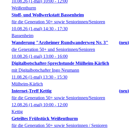
10.08.26
(1-mal)
10:00
- 12:00
Weißenthurm
Stoff- und Wollwerkstatt Bassenheim
für die Generation 50+ sowie Seniorinnen/Senioren
10.08.26
(1-mal)
14:30
- 17:30
Bassenheim
Wanderung "Arzheimer Rundwanderweg Nr. 3"
neu
die Generation 50+ und Seniorinnen/Senioren
10.08.26
(1-mal)
13:00
- 16:00
Digitalbotschafter-Sprechstunde Mülheim-Kärlich
mit Digitalbotschafter Ingo Neumann
11.08.26
(1-mal)
13:30
- 15:30
Mülheim-Kärlich
Internet-Treff Kettig
neu
für die Generation 50+ sowie Seniorinnen/Senioren
12.08.26
(1-mal)
10:00
- 12:00
Kettig
Geteiltes Frühstück Weißenthurm
für die Generation 50+ sowie Seniorinnen / Senioren