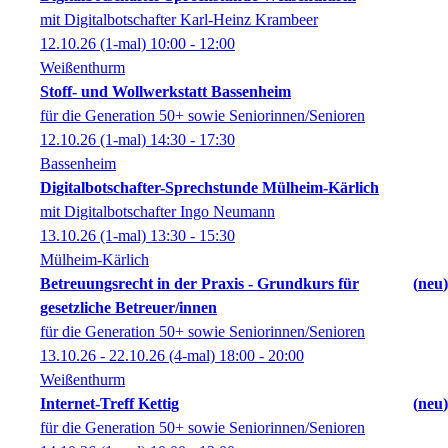
mit Digitalbotschafter Karl-Heinz Krambeer
12.10.26
(1-mal)
10:00
- 12:00
Weißenthurm
Stoff- und Wollwerkstatt Bassenheim
für die Generation 50+ sowie Seniorinnen/Senioren
12.10.26
(1-mal)
14:30
- 17:30
Bassenheim
Digitalbotschafter-Sprechstunde Mülheim-Kärlich
mit Digitalbotschafter Ingo Neumann
13.10.26
(1-mal)
13:30
- 15:30
Mülheim-Kärlich
Betreuungsrecht in der Praxis - Grundkurs für
neu
gesetzliche Betreuer/innen
für die Generation 50+ sowie Seniorinnen/Senioren
13.10.26 - 22.10.26
(4-mal)
18:00
- 20:00
Weißenthurm
Internet-Treff Kettig
neu
für die Generation 50+ sowie Seniorinnen/Senioren