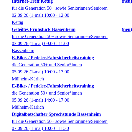
Internet-Treff Kettig
neu
für die Generation 50+ sowie Seniorinnen/Senioren
02.09.26
(1-mal)
10:00
- 12:00
Kettig
Geteiltes Frühstück Bassenheim
neu
für die Generation 50+ sowie Seniorinnen/Senioren
03.09.26
(1-mal)
09:00
- 11:00
Bassenheim
E-Bike- / Pedelec-Fahrsicherheitstraining
die Generation 50+ und Senior*innen
05.09.26
(1-mal)
10:00
- 13:00
Mülheim-Kärlich
E-Bike- / Pedelec-Fahrsicherheitstraining
die Generation 50+ und Senior*innen
05.09.26
(1-mal)
14:00
- 17:00
Mülheim-Kärlich
Digitalbotschafter-Sprechstunde Bassenheim
für die Generation 50+ sowie Seniorinnen/Senioren
07.09.26
(1-mal)
10:00
- 11:30