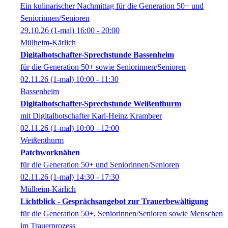
Ein kulinarischer Nachmittag für die Generation 50+ und
Seniorinnen/Senioren
29.10.26
(1-mal)
16:00
- 20:00
Mülheim-Kärlich
Digitalbotschafter-Sprechstunde Bassenheim
für die Generation 50+ sowie Seniorinnen/Senioren
02.11.26
(1-mal)
10:00
- 11:30
Bassenheim
Digitalbotschafter-Sprechstunde Weißenthurm
mit Digitalbotschafter Karl-Heinz Krambeer
02.11.26
(1-mal)
10:00
- 12:00
Weißenthurm
Patchworknähen
für die Generation 50+ und Seniorinnen/Senioren
02.11.26
(1-mal)
14:30
- 17:30
Mülheim-Kärlich
Lichtblick - Gesprächsangebot zur Trauerbewältigung
für die Generation 50+, Seniorinnen/Senioren sowie Menschen
im Trauerprozess