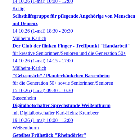
14.10.26
(1-mal)
10:00
- 12:00
Kettig
Selbsthilfegruppe für pflegende Angehörige von Menschen
mit Demenz
14.10.26
(1-mal)
18:30
- 20:30
Mülheim-Kärlich
Der Club der flinken Finger - Treffpunkt "Handarbeit"
für kreative Seniorinnen/Senioren und die Generation 50+
14.10.26
(1-mal)
14:15
- 17:00
Mülheim-Kärlich
"Geh-spräch“ / Plauderbänkchen Bassenheim
für die Generation 50+ sowie Seniorinnen/Senioren
15.10.26
(1-mal)
09:30
- 10:30
Bassenheim
Digitalbotschafter-Sprechstunde Weißenthurm
mit Digitalbotschafter Karl-Heinz Krambeer
19.10.26
(1-mal)
10:00
- 12:00
Weißenthurm
Geteiltes Frühstück "Rheindörfer"