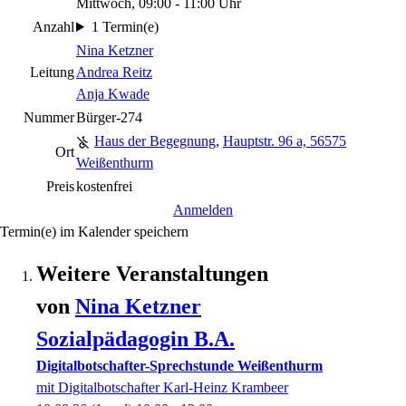
Mittwoch, 09:00 - 11:00 Uhr
Anzahl
1 Termin(e)
Nina Ketzner
Leitung
Andrea Reitz
Anja Kwade
Nummer
Bürger-274
Haus der Begegnung
,
Hauptstr. 96 a, 56575
Ort
Weißenthurm
Preis
kostenfrei
Anmelden
Termin(e) im Kalender speichern
Weitere Veranstaltungen
von
Nina
Ketzner
Sozialpädagogin B.A.
Digitalbotschafter-Sprechstunde Weißenthurm
mit Digitalbotschafter Karl-Heinz Krambeer