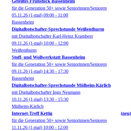
Geteiltes Frühstück Bassenheim
für die Generation 50+ sowie Seniorinnen/Senioren
05.11.26
(1-mal)
09:00
- 11:00
Bassenheim
Digitalbotschafter-Sprechstunde Weißenthurm
mit Digitalbotschafter Karl-Heinz Krambeer
09.11.26
(1-mal)
10:00
- 12:00
Weißenthurm
Stoff- und Wollwerkstatt Bassenheim
für die Generation 50+ sowie Seniorinnen/Senioren
09.11.26
(1-mal)
14:30
- 17:30
Bassenheim
Digitalbotschafter-Sprechstunde Mülheim-Kärlich
mit Digitalbotschafter Ingo Neumann
10.11.26
(1-mal)
13:30
- 15:30
Mülheim-Kärlich
Internet-Treff Kettig
neu
für die Generation 50+ sowie Seniorinnen/Senioren
11.11.26
(1-mal)
10:00
- 12:00