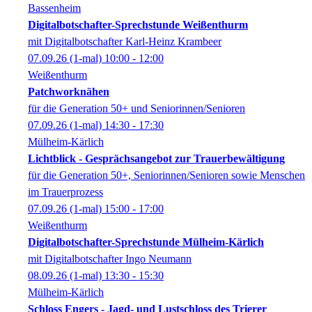
Bassenheim
Digitalbotschafter-Sprechstunde Weißenthurm
mit Digitalbotschafter Karl-Heinz Krambeer
07.09.26
(1-mal)
10:00
- 12:00
Weißenthurm
Patchworknähen
für die Generation 50+ und Seniorinnen/Senioren
07.09.26
(1-mal)
14:30
- 17:30
Mülheim-Kärlich
Lichtblick - Gesprächsangebot zur Trauerbewältigung
für die Generation 50+, Seniorinnen/Senioren sowie Menschen
im Trauerprozess
07.09.26
(1-mal)
15:00
- 17:00
Weißenthurm
Digitalbotschafter-Sprechstunde Mülheim-Kärlich
mit Digitalbotschafter Ingo Neumann
08.09.26
(1-mal)
13:30
- 15:30
Mülheim-Kärlich
Schloss Engers - Jagd- und Lustschloss des Trierer