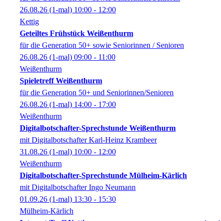
26.08.26
(1-mal)
10:00
- 12:00
Kettig
Geteiltes Frühstück Weißenthurm
für die Generation 50+ sowie Seniorinnen / Senioren
26.08.26
(1-mal)
09:00
- 11:00
Weißenthurm
Spieletreff Weißenthurm
für die Generation 50+ und Seniorinnen/Senioren
26.08.26
(1-mal)
14:00
- 17:00
Weißenthurm
Digitalbotschafter-Sprechstunde Weißenthurm
mit Digitalbotschafter Karl-Heinz Krambeer
31.08.26
(1-mal)
10:00
- 12:00
Weißenthurm
Digitalbotschafter-Sprechstunde Mülheim-Kärlich
mit Digitalbotschafter Ingo Neumann
01.09.26
(1-mal)
13:30
- 15:30
Mülheim-Kärlich