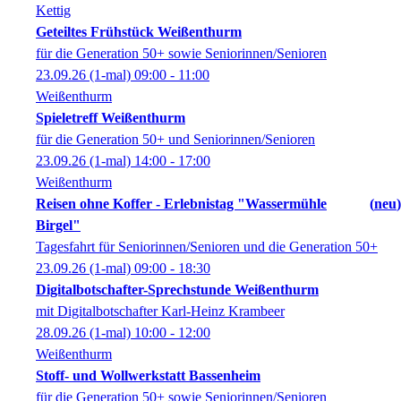
Kettig
Geteiltes Frühstück Weißenthurm
für die Generation 50+ sowie Seniorinnen/Senioren
23.09.26
(1-mal)
09:00
- 11:00
Weißenthurm
Spieletreff Weißenthurm
für die Generation 50+ und Seniorinnen/Senioren
23.09.26
(1-mal)
14:00
- 17:00
Weißenthurm
Reisen ohne Koffer - Erlebnistag "Wassermühle
neu
Birgel"
Tagesfahrt für Seniorinnen/Senioren und die Generation 50+
23.09.26
(1-mal)
09:00
- 18:30
Digitalbotschafter-Sprechstunde Weißenthurm
mit Digitalbotschafter Karl-Heinz Krambeer
28.09.26
(1-mal)
10:00
- 12:00
Weißenthurm
Stoff- und Wollwerkstatt Bassenheim
für die Generation 50+ sowie Seniorinnen/Senioren