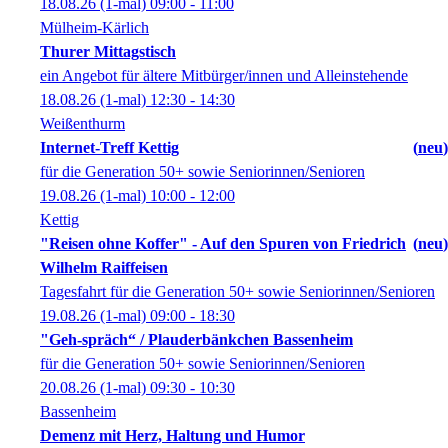
18.08.26
(1-mal)
09:00
- 11:00
Mülheim-Kärlich
Thurer Mittagstisch
ein Angebot für ältere Mitbürger/innen und Alleinstehende
18.08.26
(1-mal)
12:30
- 14:30
Weißenthurm
Internet-Treff Kettig
neu
für die Generation 50+ sowie Seniorinnen/Senioren
19.08.26
(1-mal)
10:00
- 12:00
Kettig
"Reisen ohne Koffer" - Auf den Spuren von Friedrich
neu
Wilhelm Raiffeisen
Tagesfahrt für die Generation 50+ sowie Seniorinnen/Senioren
19.08.26
(1-mal)
09:00
- 18:30
"Geh-spräch“ / Plauderbänkchen Bassenheim
für die Generation 50+ sowie Seniorinnen/Senioren
20.08.26
(1-mal)
09:30
- 10:30
Bassenheim
Demenz mit Herz, Haltung und Humor