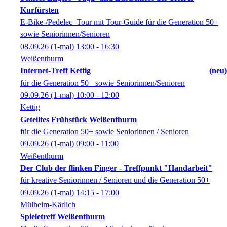
Kurfürsten
E-Bike-/Pedelec–Tour mit Tour-Guide für die Generation 50+
sowie Seniorinnen/Senioren
08.09.26
(1-mal)
13:00
- 16:30
Weißenthurm
Internet-Treff Kettig
neu
für die Generation 50+ sowie Seniorinnen/Senioren
09.09.26
(1-mal)
10:00
- 12:00
Kettig
Geteiltes Frühstück Weißenthurm
für die Generation 50+ sowie Seniorinnen / Senioren
09.09.26
(1-mal)
09:00
- 11:00
Weißenthurm
Der Club der flinken Finger - Treffpunkt "Handarbeit"
für kreative Seniorinnen / Senioren und die Generation 50+
09.09.26
(1-mal)
14:15
- 17:00
Mülheim-Kärlich
Spieletreff Weißenthurm