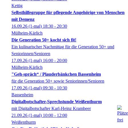
Kettig
Selbsthilfegruppe für pflegende Angehörige von Menschen
mit Demenz
16.09.26
(1-mal)
18:30
- 20:30
Mülheim-Kärlich
Die Generation 50+ kocht sich fit!
Ein kulinarischer Nachmittag für die Generation 50+ und
Seniorinnen/Senioren
17.09.26
(1-mal)
16:00
- 20:00
Mülheim-Kärlich
"Geh-spräch“ / Plauderbänkchen Bassenheim
für die Generation 50+ sowie Seniorinnen/Senioren
17.09.26
(1-mal)
09:30
- 10:30
Bassenheim
Digitalbotschafter-Sprechstunde Weißenthurm
mit Digitalbotschafter Karl-Heinz Krambeer
21.09.26
(1-mal)
10:00
- 12:00
Weißenthurm