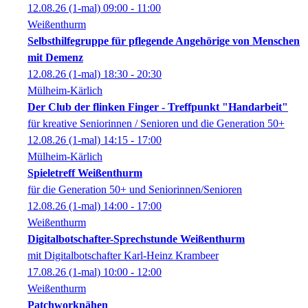
12.08.26
(1-mal)
09:00
- 11:00
Weißenthurm
Selbsthilfegruppe für pflegende Angehörige von Menschen
mit Demenz
12.08.26
(1-mal)
18:30
- 20:30
Mülheim-Kärlich
Der Club der flinken Finger - Treffpunkt "Handarbeit"
für kreative Seniorinnen / Senioren und die Generation 50+
12.08.26
(1-mal)
14:15
- 17:00
Mülheim-Kärlich
Spieletreff Weißenthurm
für die Generation 50+ und Seniorinnen/Senioren
12.08.26
(1-mal)
14:00
- 17:00
Weißenthurm
Digitalbotschafter-Sprechstunde Weißenthurm
mit Digitalbotschafter Karl-Heinz Krambeer
17.08.26
(1-mal)
10:00
- 12:00
Weißenthurm
Patchworknähen