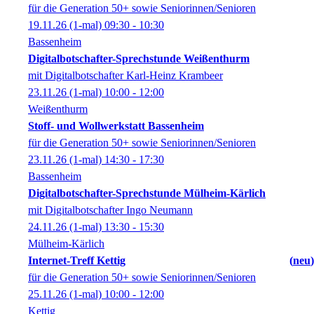
für die Generation 50+ sowie Seniorinnen/Senioren
19.11.26
(1-mal)
09:30
- 10:30
Bassenheim
Digitalbotschafter-Sprechstunde Weißenthurm
mit Digitalbotschafter Karl-Heinz Krambeer
23.11.26
(1-mal)
10:00
- 12:00
Weißenthurm
Stoff- und Wollwerkstatt Bassenheim
für die Generation 50+ sowie Seniorinnen/Senioren
23.11.26
(1-mal)
14:30
- 17:30
Bassenheim
Digitalbotschafter-Sprechstunde Mülheim-Kärlich
mit Digitalbotschafter Ingo Neumann
24.11.26
(1-mal)
13:30
- 15:30
Mülheim-Kärlich
Internet-Treff Kettig
neu
für die Generation 50+ sowie Seniorinnen/Senioren
25.11.26
(1-mal)
10:00
- 12:00
Kettig