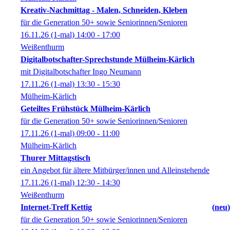
Kreativ-Nachmittag - Malen, Schneiden, Kleben
für die Generation 50+ sowie Seniorinnen/Senioren
16.11.26
(1-mal)
14:00
- 17:00
Weißenthurm
Digitalbotschafter-Sprechstunde Mülheim-Kärlich
mit Digitalbotschafter Ingo Neumann
17.11.26
(1-mal)
13:30
- 15:30
Mülheim-Kärlich
Geteiltes Frühstück Mülheim-Kärlich
für die Generation 50+ sowie Seniorinnen/Senioren
17.11.26
(1-mal)
09:00
- 11:00
Mülheim-Kärlich
Thurer Mittagstisch
ein Angebot für ältere Mitbürger/innen und Alleinstehende
17.11.26
(1-mal)
12:30
- 14:30
Weißenthurm
Internet-Treff Kettig
neu
für die Generation 50+ sowie Seniorinnen/Senioren