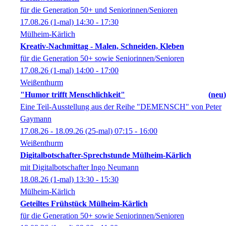
für die Generation 50+ und Seniorinnen/Senioren
17.08.26
(1-mal)
14:30
- 17:30
Mülheim-Kärlich
Kreativ-Nachmittag - Malen, Schneiden, Kleben
für die Generation 50+ sowie Seniorinnen/Senioren
17.08.26
(1-mal)
14:00
- 17:00
Weißenthurm
"Humor trifft Menschlichkeit"
neu
Eine Teil-Ausstellung aus der Reihe "DEMENSCH" von Peter
Gaymann
17.08.26 - 18.09.26
(25-mal)
07:15
- 16:00
Weißenthurm
Digitalbotschafter-Sprechstunde Mülheim-Kärlich
mit Digitalbotschafter Ingo Neumann
18.08.26
(1-mal)
13:30
- 15:30
Mülheim-Kärlich
Geteiltes Frühstück Mülheim-Kärlich
für die Generation 50+ sowie Seniorinnen/Senioren