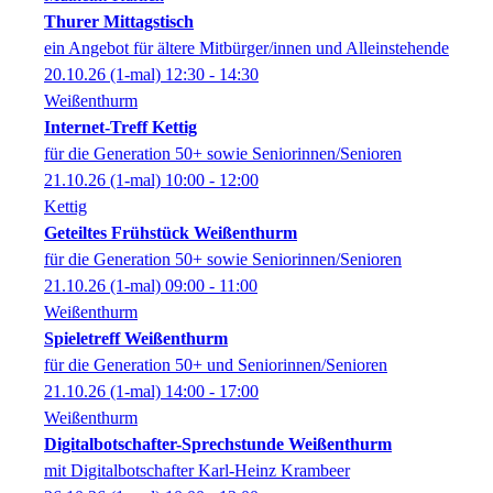
Thurer Mittagstisch
ein Angebot für ältere Mitbürger/innen und Alleinstehende
20.10.26
(1-mal)
12:30
- 14:30
Weißenthurm
Internet-Treff Kettig
für die Generation 50+ sowie Seniorinnen/Senioren
21.10.26
(1-mal)
10:00
- 12:00
Kettig
Geteiltes Frühstück Weißenthurm
für die Generation 50+ sowie Seniorinnen/Senioren
21.10.26
(1-mal)
09:00
- 11:00
Weißenthurm
Spieletreff Weißenthurm
für die Generation 50+ und Seniorinnen/Senioren
21.10.26
(1-mal)
14:00
- 17:00
Weißenthurm
Digitalbotschafter-Sprechstunde Weißenthurm
mit Digitalbotschafter Karl-Heinz Krambeer