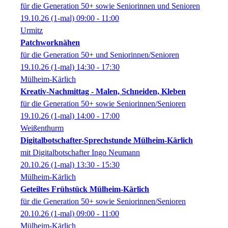
für die Generation 50+ sowie Seniorinnen und Senioren
19.10.26
(1-mal)
09:00
- 11:00
Urmitz
Patchworknähen
für die Generation 50+ und Seniorinnen/Senioren
19.10.26
(1-mal)
14:30
- 17:30
Mülheim-Kärlich
Kreativ-Nachmittag - Malen, Schneiden, Kleben
für die Generation 50+ sowie Seniorinnen/Senioren
19.10.26
(1-mal)
14:00
- 17:00
Weißenthurm
Digitalbotschafter-Sprechstunde Mülheim-Kärlich
mit Digitalbotschafter Ingo Neumann
20.10.26
(1-mal)
13:30
- 15:30
Mülheim-Kärlich
Geteiltes Frühstück Mülheim-Kärlich
für die Generation 50+ sowie Seniorinnen/Senioren
20.10.26
(1-mal)
09:00
- 11:00
Mülheim-Kärlich