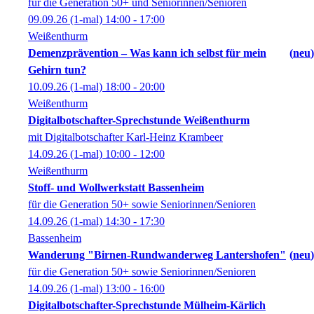
für die Generation 50+ und Seniorinnen/Senioren
09.09.26
(1-mal)
14:00
- 17:00
Weißenthurm
Demenzprävention – Was kann ich selbst für mein
neu
Gehirn tun?
10.09.26
(1-mal)
18:00
- 20:00
Weißenthurm
Digitalbotschafter-Sprechstunde Weißenthurm
mit Digitalbotschafter Karl-Heinz Krambeer
14.09.26
(1-mal)
10:00
- 12:00
Weißenthurm
Stoff- und Wollwerkstatt Bassenheim
für die Generation 50+ sowie Seniorinnen/Senioren
14.09.26
(1-mal)
14:30
- 17:30
Bassenheim
Wanderung "Birnen-Rundwanderweg Lantershofen"
neu
für die Generation 50+ sowie Seniorinnen/Senioren
14.09.26
(1-mal)
13:00
- 16:00
Digitalbotschafter-Sprechstunde Mülheim-Kärlich