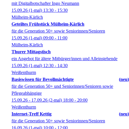
mit Digitalbotschafter Ingo Neumann
15.09.26
(1-mal)
13:30
- 15:30
Mülheim-Kärlich
Geteiltes Frühstück Mülheim-Kärlich
für die Generation 50+ sowie Seniorinnen/Senioren
15.09.26
(1-mal)
09:00
- 11:00
Mülheim-Kärlich
Thurer Mittagstisch
ein Angebot für ältere Mitbürger/innen und Alleinstehende
15.09.26
(1-mal)
12:30
- 14:30
Weißenthurm
Basiswissen für Bevollmächtigte
neu
für die Generation 50+ und Seniorinnen/Senioren sowie
Pflegeabhängige
15.09.26 - 17.09.26
(2-mal)
18:00
- 20:00
Weißenthurm
Internet-Treff Kettig
neu
für die Generation 50+ sowie Seniorinnen/Senioren
16.09.26
(1-mal)
10:00
- 12:00