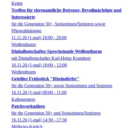
Kettig
Treffen für ehrenamtliche Betreuer, Bevollmächtigte und
Interessierte
für die Generation 50+, Seniorinnen/Senioren sowie
Pflegeabhängige
11.11.26
(1-mal)
18:00
- 20:00
Weißenthurm
Digitalbotschafter-Sprechstunde Weißenthurm
mit Digitalbotschafter Karl-Heinz Krambeer
16.11.26
(1-mal)
10:00
- 12:00
Weißenthurm
Geteiltes Frühstück "Rheindörfer"
für die Generation 50+ sowie Seniorinnen und Senioren
16.11.26
(1-mal)
09:00
- 11:00
Kaltenengers
Patchworknähen
für die Generation 50+ und Seniorinnen/Senioren
16.11.26
(1-mal)
14:30
- 17:30
Mülheim-Kärlich