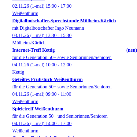
02.11.26
(1-mal)
15:00
- 17:00
Weißenthurm
Digitalbotschafter-Sprechstunde Mülheim-Kärlich
mit Digitalbotschafter Ingo Neumann
03.11.26
(1-mal)
13:30
- 15:30
Mülheim-Kärlich
Internet-Treff Kettig
neu
für die Generation 50+ sowie Seniorinnen/Senioren
04.11.26
(1-mal)
10:00
- 12:00
Kettig
Geteiltes Frühstück Weißenthurm
für die Generation 50+ sowie Seniorinnen/Senioren
04.11.26
(1-mal)
09:00
- 11:00
Weißenthurm
Spieletreff Weißenthurm
für die Generation 50+ und Seniorinnen/Senioren
04.11.26
(1-mal)
14:00
- 17:00
Weißenthurm