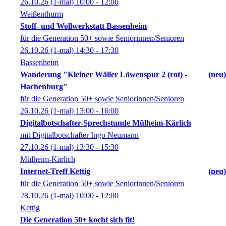
26.10.26
(1-mal)
10:00
- 12:00
Weißenthurm
Stoff- und Wollwerkstatt Bassenheim
für die Generation 50+ sowie Seniorinnen/Senioren
26.10.26
(1-mal)
14:30
- 17:30
Bassenheim
Wanderung "Kleiner Wäller Löwenspur 2 (rot) -
neu
Hachenburg"
für die Generation 50+ sowie Seniorinnen/Senioren
26.10.26
(1-mal)
13:00
- 16:00
Digitalbotschafter-Sprechstunde Mülheim-Kärlich
mit Digitalbotschafter Ingo Neumann
27.10.26
(1-mal)
13:30
- 15:30
Mülheim-Kärlich
Internet-Treff Kettig
neu
für die Generation 50+ sowie Seniorinnen/Senioren
28.10.26
(1-mal)
10:00
- 12:00
Kettig
Die Generation 50+ kocht sich fit!