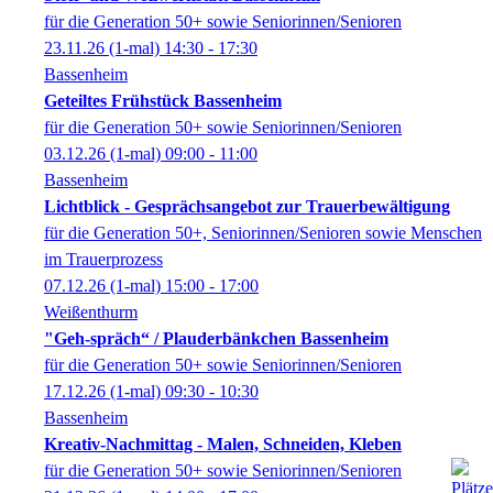
für die Generation 50+ sowie Seniorinnen/Senioren
23.11.26
(1-mal)
14:30
- 17:30
Bassenheim
Geteiltes Frühstück Bassenheim
für die Generation 50+ sowie Seniorinnen/Senioren
03.12.26
(1-mal)
09:00
- 11:00
Bassenheim
Lichtblick - Gesprächsangebot zur Trauerbewältigung
für die Generation 50+, Seniorinnen/Senioren sowie Menschen
im Trauerprozess
07.12.26
(1-mal)
15:00
- 17:00
Weißenthurm
"Geh-spräch“ / Plauderbänkchen Bassenheim
für die Generation 50+ sowie Seniorinnen/Senioren
17.12.26
(1-mal)
09:30
- 10:30
Bassenheim
Kreativ-Nachmittag - Malen, Schneiden, Kleben
für die Generation 50+ sowie Seniorinnen/Senioren