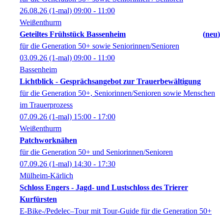
26.08.26
(1-mal)
09:00
- 11:00
Weißenthurm
Geteiltes Frühstück Bassenheim
neu
für die Generation 50+ sowie Seniorinnen/Senioren
03.09.26
(1-mal)
09:00
- 11:00
Bassenheim
Lichtblick - Gesprächsangebot zur Trauerbewältigung
für die Generation 50+, Seniorinnen/Senioren sowie Menschen
im Trauerprozess
07.09.26
(1-mal)
15:00
- 17:00
Weißenthurm
Patchworknähen
für die Generation 50+ und Seniorinnen/Senioren
07.09.26
(1-mal)
14:30
- 17:30
Mülheim-Kärlich
Schloss Engers - Jagd- und Lustschloss des Trierer
Kurfürsten
E-Bike-/Pedelec–Tour mit Tour-Guide für die Generation 50+