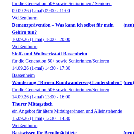
für die Generation 50+ sowie Seniorinnen / Senioren
09.09.26
(1-mal)
09:00
- 11:00
Weißenthurm
Demenzprävention – Was kann ich selbst für mein
neu
Gehirn tun?
10.09.26
(1-mal)
18:00
- 20:00
Weißenthurm
Stoff- und Wollwerkstatt Bassenheim
für die Generation 50+ sowie Seniorinnen/Senioren
14.09.26
(1-mal)
14:30
- 17:30
Bassenheim
Wanderung "Birnen-Rundwanderweg Lantershofen"
neu
für die Generation 50+ sowie Seniorinnen/Senioren
14.09.26
(1-mal)
13:00
- 16:00
Thurer Mittagstisch
ein Angebot für ältere Mitbürger/innen und Alleinstehende
15.09.26
(1-mal)
12:30
- 14:30
Weißenthurm
Basiswissen für Bevollmächtigte
neu