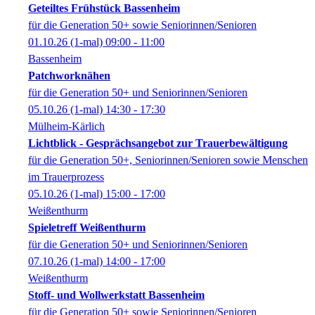
Geteiltes Frühstück Bassenheim
für die Generation 50+ sowie Seniorinnen/Senioren
01.10.26
(1-mal)
09:00
- 11:00
Bassenheim
Patchworknähen
für die Generation 50+ und Seniorinnen/Senioren
05.10.26
(1-mal)
14:30
- 17:30
Mülheim-Kärlich
Lichtblick - Gesprächsangebot zur Trauerbewältigung
für die Generation 50+, Seniorinnen/Senioren sowie Menschen
im Trauerprozess
05.10.26
(1-mal)
15:00
- 17:00
Weißenthurm
Spieletreff Weißenthurm
für die Generation 50+ und Seniorinnen/Senioren
07.10.26
(1-mal)
14:00
- 17:00
Weißenthurm
Stoff- und Wollwerkstatt Bassenheim
für die Generation 50+ sowie Seniorinnen/Senioren