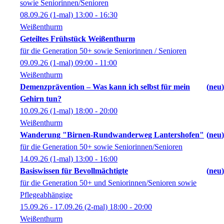
sowie Seniorinnen/Senioren
08.09.26
(1-mal)
13:00
- 16:30
Weißenthurm
Geteiltes Frühstück Weißenthurm
für die Generation 50+ sowie Seniorinnen / Senioren
09.09.26
(1-mal)
09:00
- 11:00
Weißenthurm
Demenzprävention – Was kann ich selbst für mein
neu
Gehirn tun?
10.09.26
(1-mal)
18:00
- 20:00
Weißenthurm
Wanderung "Birnen-Rundwanderweg Lantershofen"
neu
für die Generation 50+ sowie Seniorinnen/Senioren
14.09.26
(1-mal)
13:00
- 16:00
Basiswissen für Bevollmächtigte
neu
für die Generation 50+ und Seniorinnen/Senioren sowie
Pflegeabhängige
15.09.26 - 17.09.26
(2-mal)
18:00
- 20:00
Weißenthurm