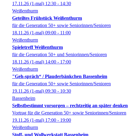
17.11.26
(1-mal)
12:30
- 14:30
Weißenthurm
Geteiltes Frühstück Weißenthurm
für die Generation 50+ sowie Seniorinnen/Senioren
18.11.26
(1-mal)
09:00
- 11:00
Weißenthurm
Spieletreff Weißenthurm
für die Generation 50+ und Seniorinnen/Senioren
18.11.26
(1-mal)
14:00
- 17:00
Weißenthurm
"Geh-spräch“ / Plauderbänkchen Bassenheim
für die Generation 50+ sowie Seniorinnen/Senioren
19.11.26
(1-mal)
09:30
- 10:30
Bassenheim
Selbstbestimmt vorsorgen – rechtzeitig an später denken
Vortrag für die Generation 50+ sowie Seniorinnen/Senioren
19.11.26
(1-mal)
17:00
- 19:00
Weißenthurm
Stoff- und Wollwerkstatt Bassenheim