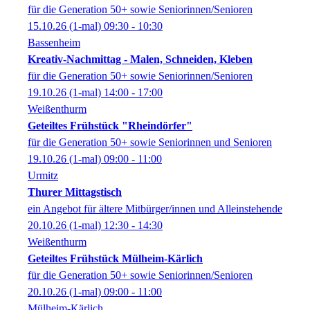
für die Generation 50+ sowie Seniorinnen/Senioren
15.10.26
(1-mal)
09:30
- 10:30
Bassenheim
Kreativ-Nachmittag - Malen, Schneiden, Kleben
für die Generation 50+ sowie Seniorinnen/Senioren
19.10.26
(1-mal)
14:00
- 17:00
Weißenthurm
Geteiltes Frühstück "Rheindörfer"
für die Generation 50+ sowie Seniorinnen und Senioren
19.10.26
(1-mal)
09:00
- 11:00
Urmitz
Thurer Mittagstisch
ein Angebot für ältere Mitbürger/innen und Alleinstehende
20.10.26
(1-mal)
12:30
- 14:30
Weißenthurm
Geteiltes Frühstück Mülheim-Kärlich
für die Generation 50+ sowie Seniorinnen/Senioren
20.10.26
(1-mal)
09:00
- 11:00
Mülheim-Kärlich