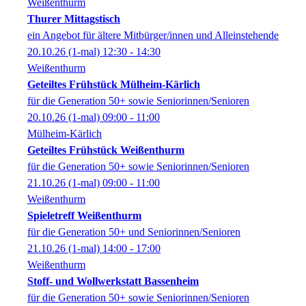
Weißenthurm
Thurer Mittagstisch
ein Angebot für ältere Mitbürger/innen und Alleinstehende
20.10.26
(1-mal)
12:30
- 14:30
Weißenthurm
Geteiltes Frühstück Mülheim-Kärlich
für die Generation 50+ sowie Seniorinnen/Senioren
20.10.26
(1-mal)
09:00
- 11:00
Mülheim-Kärlich
Geteiltes Frühstück Weißenthurm
für die Generation 50+ sowie Seniorinnen/Senioren
21.10.26
(1-mal)
09:00
- 11:00
Weißenthurm
Spieletreff Weißenthurm
für die Generation 50+ und Seniorinnen/Senioren
21.10.26
(1-mal)
14:00
- 17:00
Weißenthurm
Stoff- und Wollwerkstatt Bassenheim
für die Generation 50+ sowie Seniorinnen/Senioren