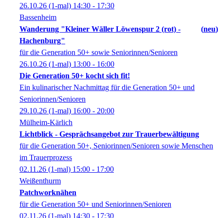
26.10.26
(1-mal)
14:30
- 17:30
Bassenheim
Wanderung "Kleiner Wäller Löwenspur 2 (rot) -
neu
Hachenburg"
für die Generation 50+ sowie Seniorinnen/Senioren
26.10.26
(1-mal)
13:00
- 16:00
Die Generation 50+ kocht sich fit!
Ein kulinarischer Nachmittag für die Generation 50+ und
Seniorinnen/Senioren
29.10.26
(1-mal)
16:00
- 20:00
Mülheim-Kärlich
Lichtblick - Gesprächsangebot zur Trauerbewältigung
für die Generation 50+, Seniorinnen/Senioren sowie Menschen
im Trauerprozess
02.11.26
(1-mal)
15:00
- 17:00
Weißenthurm
Patchworknähen
für die Generation 50+ und Seniorinnen/Senioren
02.11.26
(1-mal)
14:30
- 17:30