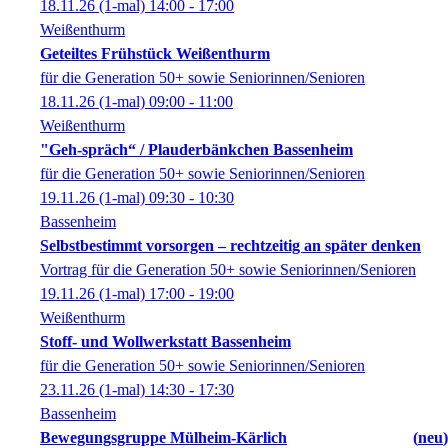
18.11.26
(1-mal)
14:00
- 17:00
Weißenthurm
Geteiltes Frühstück Weißenthurm
für die Generation 50+ sowie Seniorinnen/Senioren
18.11.26
(1-mal)
09:00
- 11:00
Weißenthurm
"Geh-spräch“ / Plauderbänkchen Bassenheim
für die Generation 50+ sowie Seniorinnen/Senioren
19.11.26
(1-mal)
09:30
- 10:30
Bassenheim
Selbstbestimmt vorsorgen – rechtzeitig an später denken
Vortrag für die Generation 50+ sowie Seniorinnen/Senioren
19.11.26
(1-mal)
17:00
- 19:00
Weißenthurm
Stoff- und Wollwerkstatt Bassenheim
für die Generation 50+ sowie Seniorinnen/Senioren
23.11.26
(1-mal)
14:30
- 17:30
Bassenheim
Bewegungsgruppe Mülheim-Kärlich
neu