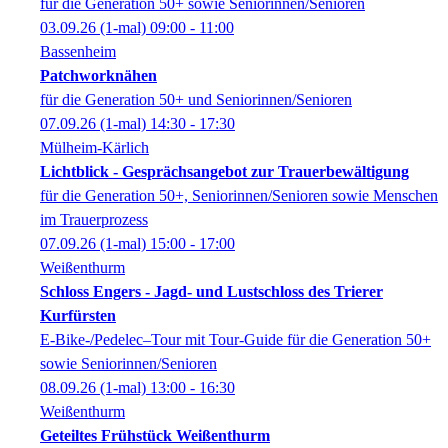
für die Generation 50+ sowie Seniorinnen/Senioren
03.09.26
(1-mal)
09:00
- 11:00
Bassenheim
Patchworknähen
für die Generation 50+ und Seniorinnen/Senioren
07.09.26
(1-mal)
14:30
- 17:30
Mülheim-Kärlich
Lichtblick - Gesprächsangebot zur Trauerbewältigung
für die Generation 50+, Seniorinnen/Senioren sowie Menschen
im Trauerprozess
07.09.26
(1-mal)
15:00
- 17:00
Weißenthurm
Schloss Engers - Jagd- und Lustschloss des Trierer
Kurfürsten
E-Bike-/Pedelec–Tour mit Tour-Guide für die Generation 50+
sowie Seniorinnen/Senioren
08.09.26
(1-mal)
13:00
- 16:30
Weißenthurm
Geteiltes Frühstück Weißenthurm