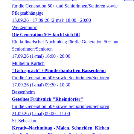
für die Generation 50+ und Seniorinnen/Senioren sowie
Pflegeabhängige
15.09.26 - 17.09.26
(2-mal)
18:00
- 20:00
Weißenthurm
Die Generation 50+ kocht sich fit!
Ein kulinarischer Nachmittag für die Generation 50+ und
Seniorinnen/Senioren
17.09.26
(1-mal)
16:00
- 20:00
Mülheim-Kärlich
"Geh-spräch“ / Plauderbänkchen Bassenheim
für die Generation 50+ sowie Seniorinnen/Senioren
17.09.26
(1-mal)
09:30
- 10:30
Bassenheim
Geteiltes Frühstück "Rheindörfer"
für die Generation 50+ sowie Seniorinnen/Senioren
21.09.26
(1-mal)
09:00
- 11:00
St. Sebastian
Kreativ-Nachmittag - Malen, Schneiden, Kleben