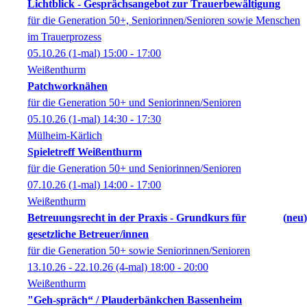
Lichtblick - Gesprächsangebot zur Trauerbewältigung
für die Generation 50+, Seniorinnen/Senioren sowie Menschen
im Trauerprozess
05.10.26
(1-mal)
15:00
- 17:00
Weißenthurm
Patchworknähen
für die Generation 50+ und Seniorinnen/Senioren
05.10.26
(1-mal)
14:30
- 17:30
Mülheim-Kärlich
Spieletreff Weißenthurm
für die Generation 50+ und Seniorinnen/Senioren
07.10.26
(1-mal)
14:00
- 17:00
Weißenthurm
Betreuungsrecht in der Praxis - Grundkurs für
neu
gesetzliche Betreuer/innen
für die Generation 50+ sowie Seniorinnen/Senioren
13.10.26 - 22.10.26
(4-mal)
18:00
- 20:00
Weißenthurm
"Geh-spräch“ / Plauderbänkchen Bassenheim