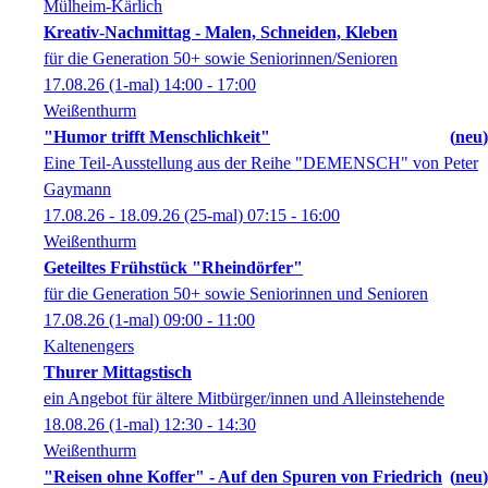
Mülheim-Kärlich
Kreativ-Nachmittag - Malen, Schneiden, Kleben
für die Generation 50+ sowie Seniorinnen/Senioren
17.08.26
(1-mal)
14:00
- 17:00
Weißenthurm
"Humor trifft Menschlichkeit"
neu
Eine Teil-Ausstellung aus der Reihe "DEMENSCH" von Peter
Gaymann
17.08.26 - 18.09.26
(25-mal)
07:15
- 16:00
Weißenthurm
Geteiltes Frühstück "Rheindörfer"
für die Generation 50+ sowie Seniorinnen und Senioren
17.08.26
(1-mal)
09:00
- 11:00
Kaltenengers
Thurer Mittagstisch
ein Angebot für ältere Mitbürger/innen und Alleinstehende
18.08.26
(1-mal)
12:30
- 14:30
Weißenthurm
"Reisen ohne Koffer" - Auf den Spuren von Friedrich
neu