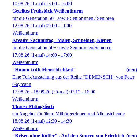
10.08.26
(1-mal)
13:00
- 16:00
Geteiltes Frühstück Weißenthurm
für die Generation 50+ sowie Seniorinnen / Senioren
12.08.26
(1-mal)
09:00
- 11:00
Weißenthurm
Kreativ-Nachmittag - Malen, Schneiden, Kleben
für die Generation 50+ sowie Seniorinnen/Senioren
17.08.26
(1-mal)
14:00
- 17:00
Weißenthurm
"Humor trifft Menschlichkeit"
neu
Eine Teil-Ausstellung aus der Reihe "DEMENSCH" von Peter
Gaymann
17.08.26 - 18.09.26
(25-mal)
07:15
- 16:00
Weißenthurm
Thurer Mittagstisch
ein Angebot für ältere Mitbürger/innen und Alleinstehende
18.08.26
(1-mal)
12:30
- 14:30
Weißenthurm
"Reisen ohne Koffer" - Auf den Spuren von Friedrich
neu