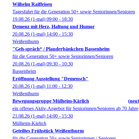
Wilhelm Raiffeisen
Tagesfahrt für die Generation 50+ sowie Seniorinnen/Senioren
19.08.26
(1-mal)
09:00
- 18:30
Demenz mit Herz, Haltung und Humor
20.08.26
(1-mal)
14:00
- 15:30
Weißenthurm
"Geh-spräch“ / Plauderbänkchen Bassenheim
für die Generation 50+ sowie Seniorinnen/Senioren
20.08.26
(1-mal)
09:30
- 10:30
Bassenheim
Eröffnung Ausstellung "Demensch"
20.08.26
(1-mal)
11:00
- 12:30
Weißenthurm
Bewegungsgruppe Mülheim-Kärlich
neu
ein offenes Aktiv-Angebot für Seniorinnen/Senioren ab 70 Jahre
21.08.26
(1-mal)
14:00
- 15:30
Mülheim-Kärlich
Geteiltes Frühstück Weißenthurm
für die Generation 50+ sowie Seniorinnen / Senioren