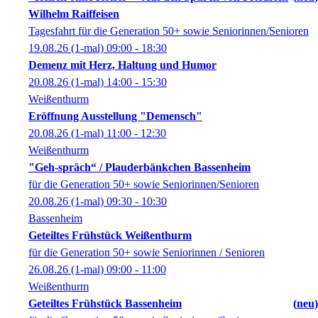
Wilhelm Raiffeisen
Tagesfahrt für die Generation 50+ sowie Seniorinnen/Senioren
19.08.26
(1-mal)
09:00
- 18:30
Demenz mit Herz, Haltung und Humor
20.08.26
(1-mal)
14:00
- 15:30
Weißenthurm
Eröffnung Ausstellung "Demensch"
20.08.26
(1-mal)
11:00
- 12:30
Weißenthurm
"Geh-spräch“ / Plauderbänkchen Bassenheim
für die Generation 50+ sowie Seniorinnen/Senioren
20.08.26
(1-mal)
09:30
- 10:30
Bassenheim
Geteiltes Frühstück Weißenthurm
für die Generation 50+ sowie Seniorinnen / Senioren
26.08.26
(1-mal)
09:00
- 11:00
Weißenthurm
Geteiltes Frühstück Bassenheim
neu