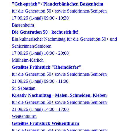
"Geh-spräch“ / Plauderbänkchen Bassenheim
für die Generation 50+ sowie Seniorinnen/Senioren
17.09.26
(1-mal)
09:30
- 10:30
Bassenheim
Die Generation 50+ kocht sich fit!
Ein kulinarischer Nachmittag für die Generation 50+ und
Seniorinnen/Senioren
17.09.26
(1-mal)
16:00
- 20:00
Mülheim-Kärlich
Geteiltes Frühstück "Rheindörfer"
für die Generation 50+ sowie Seniorinnen/Senioren
21.09.26
(1-mal)
09:00
- 11:00
St. Sebastian
Kreativ-Nachmittag - Malen, Schneiden, Kleben
für die Generation 50+ sowie Seniorinnen/Senioren
21.09.26
(1-mal)
14:00
- 17:00
Weißenthurm
Geteiltes Frühstück Weißenthurm
für die Generation 50+ sowie Seniorinnen/Senioren