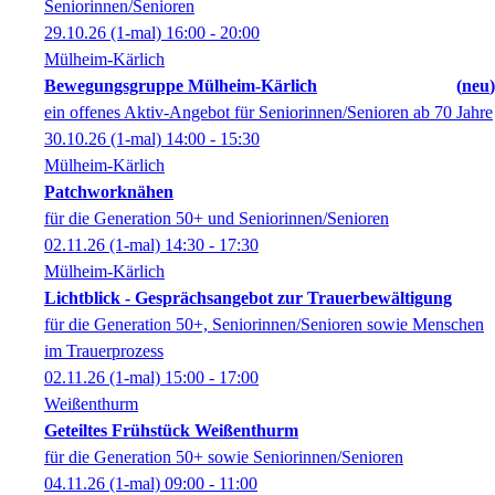
Seniorinnen/Senioren
29.10.26
(1-mal)
16:00
- 20:00
Mülheim-Kärlich
Bewegungsgruppe Mülheim-Kärlich
neu
ein offenes Aktiv-Angebot für Seniorinnen/Senioren ab 70 Jahre
30.10.26
(1-mal)
14:00
- 15:30
Mülheim-Kärlich
Patchworknähen
für die Generation 50+ und Seniorinnen/Senioren
02.11.26
(1-mal)
14:30
- 17:30
Mülheim-Kärlich
Lichtblick - Gesprächsangebot zur Trauerbewältigung
für die Generation 50+, Seniorinnen/Senioren sowie Menschen
im Trauerprozess
02.11.26
(1-mal)
15:00
- 17:00
Weißenthurm
Geteiltes Frühstück Weißenthurm
für die Generation 50+ sowie Seniorinnen/Senioren
04.11.26
(1-mal)
09:00
- 11:00