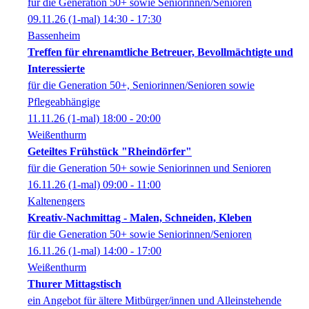
für die Generation 50+ sowie Seniorinnen/Senioren
09.11.26
(1-mal)
14:30
- 17:30
Bassenheim
Treffen für ehrenamtliche Betreuer, Bevollmächtigte und
Interessierte
für die Generation 50+, Seniorinnen/Senioren sowie
Pflegeabhängige
11.11.26
(1-mal)
18:00
- 20:00
Weißenthurm
Geteiltes Frühstück "Rheindörfer"
für die Generation 50+ sowie Seniorinnen und Senioren
16.11.26
(1-mal)
09:00
- 11:00
Kaltenengers
Kreativ-Nachmittag - Malen, Schneiden, Kleben
für die Generation 50+ sowie Seniorinnen/Senioren
16.11.26
(1-mal)
14:00
- 17:00
Weißenthurm
Thurer Mittagstisch
ein Angebot für ältere Mitbürger/innen und Alleinstehende