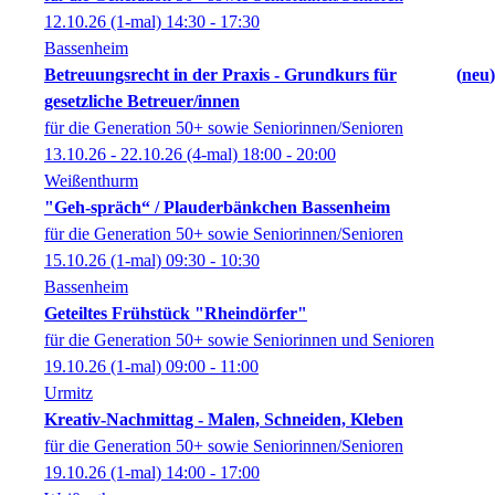
12.10.26
(1-mal)
14:30
- 17:30
Bassenheim
Betreuungsrecht in der Praxis - Grundkurs für
neu
gesetzliche Betreuer/innen
für die Generation 50+ sowie Seniorinnen/Senioren
13.10.26 - 22.10.26
(4-mal)
18:00
- 20:00
Weißenthurm
"Geh-spräch“ / Plauderbänkchen Bassenheim
für die Generation 50+ sowie Seniorinnen/Senioren
15.10.26
(1-mal)
09:30
- 10:30
Bassenheim
Geteiltes Frühstück "Rheindörfer"
für die Generation 50+ sowie Seniorinnen und Senioren
19.10.26
(1-mal)
09:00
- 11:00
Urmitz
Kreativ-Nachmittag - Malen, Schneiden, Kleben
für die Generation 50+ sowie Seniorinnen/Senioren
19.10.26
(1-mal)
14:00
- 17:00