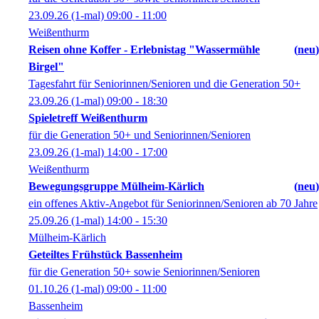
23.09.26
(1-mal)
09:00
- 11:00
Weißenthurm
Reisen ohne Koffer - Erlebnistag "Wassermühle
neu
Birgel"
Tagesfahrt für Seniorinnen/Senioren und die Generation 50+
23.09.26
(1-mal)
09:00
- 18:30
Spieletreff Weißenthurm
für die Generation 50+ und Seniorinnen/Senioren
23.09.26
(1-mal)
14:00
- 17:00
Weißenthurm
Bewegungsgruppe Mülheim-Kärlich
neu
ein offenes Aktiv-Angebot für Seniorinnen/Senioren ab 70 Jahre
25.09.26
(1-mal)
14:00
- 15:30
Mülheim-Kärlich
Geteiltes Frühstück Bassenheim
für die Generation 50+ sowie Seniorinnen/Senioren
01.10.26
(1-mal)
09:00
- 11:00
Bassenheim