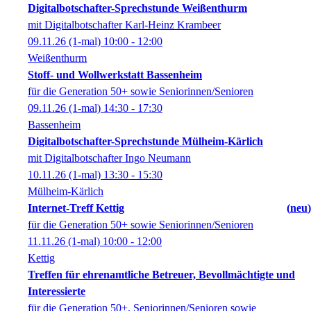
Digitalbotschafter-Sprechstunde Weißenthurm
mit Digitalbotschafter Karl-Heinz Krambeer
09.11.26
(1-mal)
10:00
- 12:00
Weißenthurm
Stoff- und Wollwerkstatt Bassenheim
für die Generation 50+ sowie Seniorinnen/Senioren
09.11.26
(1-mal)
14:30
- 17:30
Bassenheim
Digitalbotschafter-Sprechstunde Mülheim-Kärlich
mit Digitalbotschafter Ingo Neumann
10.11.26
(1-mal)
13:30
- 15:30
Mülheim-Kärlich
Internet-Treff Kettig
neu
für die Generation 50+ sowie Seniorinnen/Senioren
11.11.26
(1-mal)
10:00
- 12:00
Kettig
Treffen für ehrenamtliche Betreuer, Bevollmächtigte und
Interessierte
für die Generation 50+, Seniorinnen/Senioren sowie