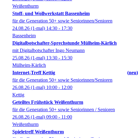
Weißenthurm
Stoff- und Wollwerkstatt Bassenheim
für die Generation 50+ sowie Seniorinnen/Senioren
24.08.26
(1-mal)
14:30
- 17:30
Bassenheim
Digitalbotschafter-Sprechstunde Mülheim-Kärlich
mit Digitalbotschafter Ingo Neumann
25.08.26
(1-mal)
13:30
- 15:30
Mülheim-Kärlich
Internet-Treff Kettig
neu
für die Generation 50+ sowie Seniorinnen/Senioren
26.08.26
(1-mal)
10:00
- 12:00
Kettig
Geteiltes Frühstück Weißenthurm
für die Generation 50+ sowie Seniorinnen / Senioren
26.08.26
(1-mal)
09:00
- 11:00
Weißenthurm
Spieletreff Weißenthurm