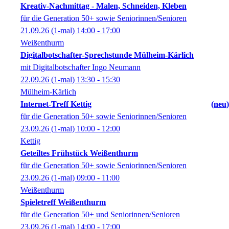
Kreativ-Nachmittag - Malen, Schneiden, Kleben
für die Generation 50+ sowie Seniorinnen/Senioren
21.09.26
(1-mal)
14:00
- 17:00
Weißenthurm
Digitalbotschafter-Sprechstunde Mülheim-Kärlich
mit Digitalbotschafter Ingo Neumann
22.09.26
(1-mal)
13:30
- 15:30
Mülheim-Kärlich
Internet-Treff Kettig
neu
für die Generation 50+ sowie Seniorinnen/Senioren
23.09.26
(1-mal)
10:00
- 12:00
Kettig
Geteiltes Frühstück Weißenthurm
für die Generation 50+ sowie Seniorinnen/Senioren
23.09.26
(1-mal)
09:00
- 11:00
Weißenthurm
Spieletreff Weißenthurm
für die Generation 50+ und Seniorinnen/Senioren
23.09.26
(1-mal)
14:00
- 17:00