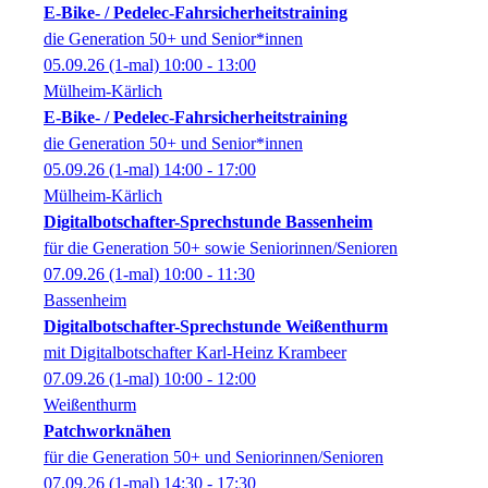
E-Bike- / Pedelec-Fahrsicherheitstraining
die Generation 50+ und Senior*innen
05.09.26
(1-mal)
10:00
- 13:00
Mülheim-Kärlich
E-Bike- / Pedelec-Fahrsicherheitstraining
die Generation 50+ und Senior*innen
05.09.26
(1-mal)
14:00
- 17:00
Mülheim-Kärlich
Digitalbotschafter-Sprechstunde Bassenheim
für die Generation 50+ sowie Seniorinnen/Senioren
07.09.26
(1-mal)
10:00
- 11:30
Bassenheim
Digitalbotschafter-Sprechstunde Weißenthurm
mit Digitalbotschafter Karl-Heinz Krambeer
07.09.26
(1-mal)
10:00
- 12:00
Weißenthurm
Patchworknähen
für die Generation 50+ und Seniorinnen/Senioren
07.09.26
(1-mal)
14:30
- 17:30