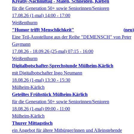
Kreativ-Nachmittag - Malen, Schneiden, Kleben
für die Generation 50+ sowie Seniorinnen/Senioren
17.08.26
(1-mal)
14:00
- 17:00
Weißenthurm
"Humor trifft Menschlichkeit"
neu
Eine Teil-Ausstellung aus der Reihe "DEMENSCH" von Peter
Gaymann
17.08.26 - 18.09.26
(25-mal)
07:15
- 16:00
Weißenthurm
Digitalbotschafter-Sprechstunde Mülheim-Kärlich
mit Digitalbotschafter Ingo Neumann
18.08.26
(1-mal)
13:30
- 15:30
Mülheim-Kärlich
Geteiltes Frühstück Mülheim-Kärlich
für die Generation 50+ sowie Seniorinnen/Senioren
18.08.26
(1-mal)
09:00
- 11:00
Mülheim-Kärlich
Thurer Mittagstisch
ein Angebot für ältere Mitbürger/innen und Alleinstehende