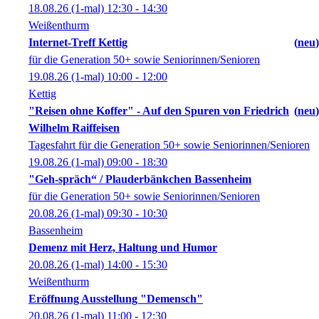
18.08.26
(1-mal)
12:30
- 14:30
Weißenthurm
Internet-Treff Kettig
neu
für die Generation 50+ sowie Seniorinnen/Senioren
19.08.26
(1-mal)
10:00
- 12:00
Kettig
"Reisen ohne Koffer" - Auf den Spuren von Friedrich
neu
Wilhelm Raiffeisen
Tagesfahrt für die Generation 50+ sowie Seniorinnen/Senioren
19.08.26
(1-mal)
09:00
- 18:30
"Geh-spräch“ / Plauderbänkchen Bassenheim
für die Generation 50+ sowie Seniorinnen/Senioren
20.08.26
(1-mal)
09:30
- 10:30
Bassenheim
Demenz mit Herz, Haltung und Humor
20.08.26
(1-mal)
14:00
- 15:30
Weißenthurm
Eröffnung Ausstellung "Demensch"
20.08.26
(1-mal)
11:00
- 12:30