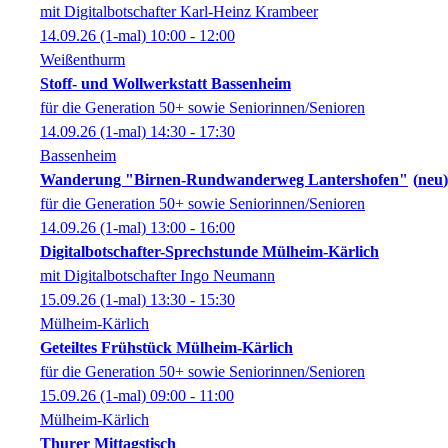
mit Digitalbotschafter Karl-Heinz Krambeer
14.09.26
(1-mal)
10:00
- 12:00
Weißenthurm
Stoff- und Wollwerkstatt Bassenheim
für die Generation 50+ sowie Seniorinnen/Senioren
14.09.26
(1-mal)
14:30
- 17:30
Bassenheim
Wanderung "Birnen-Rundwanderweg Lantershofen"
neu
für die Generation 50+ sowie Seniorinnen/Senioren
14.09.26
(1-mal)
13:00
- 16:00
Digitalbotschafter-Sprechstunde Mülheim-Kärlich
mit Digitalbotschafter Ingo Neumann
15.09.26
(1-mal)
13:30
- 15:30
Mülheim-Kärlich
Geteiltes Frühstück Mülheim-Kärlich
für die Generation 50+ sowie Seniorinnen/Senioren
15.09.26
(1-mal)
09:00
- 11:00
Mülheim-Kärlich
Thurer Mittagstisch