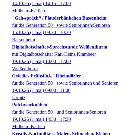
14.10.26
(1-mal)
14:15
- 17:00
Mülheim-Kärlich
"Geh-spräch“ / Plauderbänkchen Bassenheim
für die Generation 50+ sowie Seniorinnen/Senioren
15.10.26
(1-mal)
09:30
- 10:30
Bassenheim
Digitalbotschafter-Sprechstunde Weißenthurm
mit Digitalbotschafter Karl-Heinz Krambeer
19.10.26
(1-mal)
10:00
- 12:00
Weißenthurm
Geteiltes Frühstück "Rheindörfer"
für die Generation 50+ sowie Seniorinnen und Senioren
19.10.26
(1-mal)
09:00
- 11:00
Urmitz
Patchworknähen
für die Generation 50+ und Seniorinnen/Senioren
19.10.26
(1-mal)
14:30
- 17:30
Mülheim-Kärlich
Kreativ-Nachmittag - Malen, Schneiden, Kleben