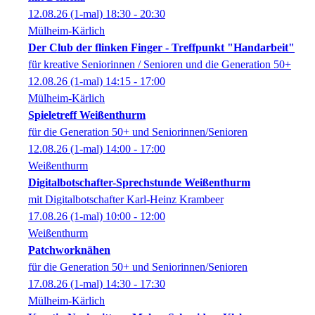
12.08.26
(1-mal)
18:30
- 20:30
Mülheim-Kärlich
Der Club der flinken Finger - Treffpunkt "Handarbeit"
für kreative Seniorinnen / Senioren und die Generation 50+
12.08.26
(1-mal)
14:15
- 17:00
Mülheim-Kärlich
Spieletreff Weißenthurm
für die Generation 50+ und Seniorinnen/Senioren
12.08.26
(1-mal)
14:00
- 17:00
Weißenthurm
Digitalbotschafter-Sprechstunde Weißenthurm
mit Digitalbotschafter Karl-Heinz Krambeer
17.08.26
(1-mal)
10:00
- 12:00
Weißenthurm
Patchworknähen
für die Generation 50+ und Seniorinnen/Senioren
17.08.26
(1-mal)
14:30
- 17:30
Mülheim-Kärlich