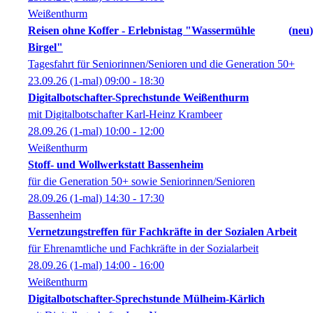
Weißenthurm
Reisen ohne Koffer - Erlebnistag "Wassermühle
neu
Birgel"
Tagesfahrt für Seniorinnen/Senioren und die Generation 50+
23.09.26
(1-mal)
09:00
- 18:30
Digitalbotschafter-Sprechstunde Weißenthurm
mit Digitalbotschafter Karl-Heinz Krambeer
28.09.26
(1-mal)
10:00
- 12:00
Weißenthurm
Stoff- und Wollwerkstatt Bassenheim
für die Generation 50+ sowie Seniorinnen/Senioren
28.09.26
(1-mal)
14:30
- 17:30
Bassenheim
Vernetzungstreffen für Fachkräfte in der Sozialen Arbeit
für Ehrenamtliche und Fachkräfte in der Sozialarbeit
28.09.26
(1-mal)
14:00
- 16:00
Weißenthurm
Digitalbotschafter-Sprechstunde Mülheim-Kärlich