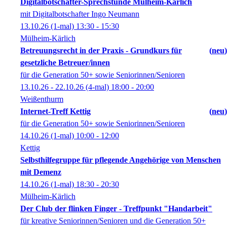
Digitalbotschafter-Sprechstunde Mülheim-Kärlich
mit Digitalbotschafter Ingo Neumann
13.10.26
(1-mal)
13:30
- 15:30
Mülheim-Kärlich
Betreuungsrecht in der Praxis - Grundkurs für
neu
gesetzliche Betreuer/innen
für die Generation 50+ sowie Seniorinnen/Senioren
13.10.26 - 22.10.26
(4-mal)
18:00
- 20:00
Weißenthurm
Internet-Treff Kettig
neu
für die Generation 50+ sowie Seniorinnen/Senioren
14.10.26
(1-mal)
10:00
- 12:00
Kettig
Selbsthilfegruppe für pflegende Angehörige von Menschen
mit Demenz
14.10.26
(1-mal)
18:30
- 20:30
Mülheim-Kärlich
Der Club der flinken Finger - Treffpunkt "Handarbeit"
für kreative Seniorinnen/Senioren und die Generation 50+