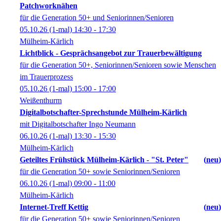
Patchworknähen
für die Generation 50+ und Seniorinnen/Senioren
05.10.26
(1-mal)
14:30
- 17:30
Mülheim-Kärlich
Lichtblick - Gesprächsangebot zur Trauerbewältigung
für die Generation 50+, Seniorinnen/Senioren sowie Menschen
im Trauerprozess
05.10.26
(1-mal)
15:00
- 17:00
Weißenthurm
Digitalbotschafter-Sprechstunde Mülheim-Kärlich
mit Digitalbotschafter Ingo Neumann
06.10.26
(1-mal)
13:30
- 15:30
Mülheim-Kärlich
Geteiltes Frühstück Mülheim-Kärlich - "St. Peter"
neu
für die Generation 50+ sowie Seniorinnen/Senioren
06.10.26
(1-mal)
09:00
- 11:00
Mülheim-Kärlich
Internet-Treff Kettig
neu
für die Generation 50+ sowie Seniorinnen/Senioren