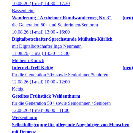
10.08.26
(1-mal)
14:30
- 17:30
Bassenheim
Wanderung "Arzheimer Rundwanderweg Nr. 3"
neu
die Generation 50+ und Seniorinnen/Senioren
10.08.26
(1-mal)
13:00
- 16:00
Digitalbotschafter-Sprechstunde Mülheim-Kärlich
mit Digitalbotschafter Ingo Neumann
11.08.26
(1-mal)
13:30
- 15:30
Mülheim-Kärlich
Internet-Treff Kettig
neu
für die Generation 50+ sowie Seniorinnen/Senioren
12.08.26
(1-mal)
10:00
- 12:00
Kettig
Geteiltes Frühstück Weißenthurm
für die Generation 50+ sowie Seniorinnen / Senioren
12.08.26
(1-mal)
09:00
- 11:00
Weißenthurm
Selbsthilfegruppe für pflegende Angehörige von Menschen
mit Demenz