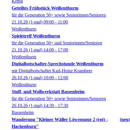
Kettig
Geteiltes Frühstück Weißenthurm
für die Generation 50+ sowie Seniorinnen/Senioren
21.10.26
(1-mal)
09:00
- 11:00
Weißenthurm
Spieletreff Weißenthurm
für die Generation 50+ und Seniorinnen/Senioren
21.10.26
(1-mal)
14:00
- 17:00
Weißenthurm
Digitalbotschafter-Sprechstunde Weißenthurm
mit Digitalbotschafter Karl-Heinz Krambeer
26.10.26
(1-mal)
10:00
- 12:00
Weißenthurm
Stoff- und Wollwerkstatt Bassenheim
für die Generation 50+ sowie Seniorinnen/Senioren
26.10.26
(1-mal)
14:30
- 17:30
Bassenheim
Wanderung "Kleiner Wäller Löwenspur 2 (rot) -
neu
Hachenburg"