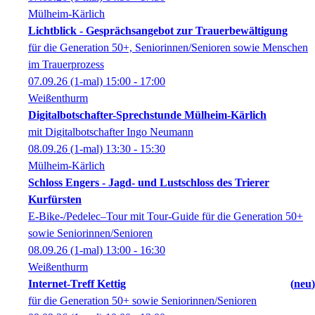
Mülheim-Kärlich
Lichtblick - Gesprächsangebot zur Trauerbewältigung
für die Generation 50+, Seniorinnen/Senioren sowie Menschen
im Trauerprozess
07.09.26
(1-mal)
15:00
- 17:00
Weißenthurm
Digitalbotschafter-Sprechstunde Mülheim-Kärlich
mit Digitalbotschafter Ingo Neumann
08.09.26
(1-mal)
13:30
- 15:30
Mülheim-Kärlich
Schloss Engers - Jagd- und Lustschloss des Trierer
Kurfürsten
E-Bike-/Pedelec–Tour mit Tour-Guide für die Generation 50+
sowie Seniorinnen/Senioren
08.09.26
(1-mal)
13:00
- 16:30
Weißenthurm
Internet-Treff Kettig
neu
für die Generation 50+ sowie Seniorinnen/Senioren