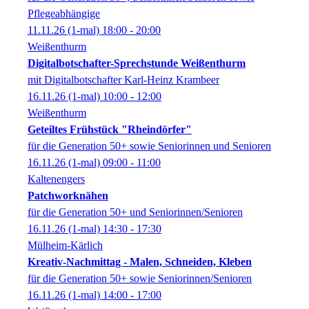
Pflegeabhängige
11.11.26
(1-mal)
18:00
- 20:00
Weißenthurm
Digitalbotschafter-Sprechstunde Weißenthurm
mit Digitalbotschafter Karl-Heinz Krambeer
16.11.26
(1-mal)
10:00
- 12:00
Weißenthurm
Geteiltes Frühstück "Rheindörfer"
für die Generation 50+ sowie Seniorinnen und Senioren
16.11.26
(1-mal)
09:00
- 11:00
Kaltenengers
Patchworknähen
für die Generation 50+ und Seniorinnen/Senioren
16.11.26
(1-mal)
14:30
- 17:30
Mülheim-Kärlich
Kreativ-Nachmittag - Malen, Schneiden, Kleben
für die Generation 50+ sowie Seniorinnen/Senioren
16.11.26
(1-mal)
14:00
- 17:00