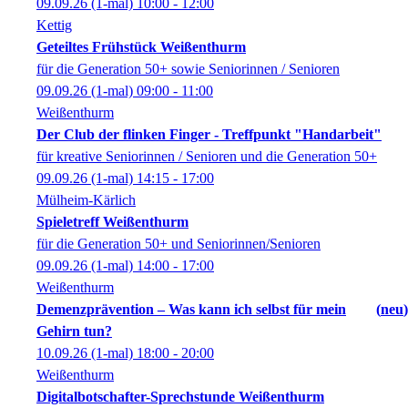
09.09.26
(1-mal)
10:00
- 12:00
Kettig
Geteiltes Frühstück Weißenthurm
für die Generation 50+ sowie Seniorinnen / Senioren
09.09.26
(1-mal)
09:00
- 11:00
Weißenthurm
Der Club der flinken Finger - Treffpunkt "Handarbeit"
für kreative Seniorinnen / Senioren und die Generation 50+
09.09.26
(1-mal)
14:15
- 17:00
Mülheim-Kärlich
Spieletreff Weißenthurm
für die Generation 50+ und Seniorinnen/Senioren
09.09.26
(1-mal)
14:00
- 17:00
Weißenthurm
Demenzprävention – Was kann ich selbst für mein
neu
Gehirn tun?
10.09.26
(1-mal)
18:00
- 20:00
Weißenthurm
Digitalbotschafter-Sprechstunde Weißenthurm