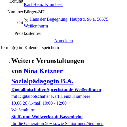
Leitung
Karl-Heinz Krambeer
Nummer
Bürger-247
Haus der Begegnung
,
Hauptstr. 96 a, 56575
Ort
Weißenthurm
Preis
kostenfrei
Anmelden
Termin(e) im Kalender speichern
Weitere Veranstaltungen
von
Nina
Ketzner
Sozialpädagogin B.A.
Digitalbotschafter-Sprechstunde Weißenthurm
mit Digitalbotschafter Karl-Heinz Krambeer
10.08.26
(1-mal)
10:00
- 12:00
Weißenthurm
Stoff- und Wollwerkstatt Bassenheim
für die Generation 50+ sowie Seniorinnen/Senioren