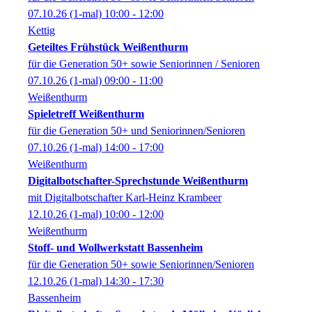
07.10.26
(1-mal)
10:00
- 12:00
Kettig
Geteiltes Frühstück Weißenthurm
für die Generation 50+ sowie Seniorinnen / Senioren
07.10.26
(1-mal)
09:00
- 11:00
Weißenthurm
Spieletreff Weißenthurm
für die Generation 50+ und Seniorinnen/Senioren
07.10.26
(1-mal)
14:00
- 17:00
Weißenthurm
Digitalbotschafter-Sprechstunde Weißenthurm
mit Digitalbotschafter Karl-Heinz Krambeer
12.10.26
(1-mal)
10:00
- 12:00
Weißenthurm
Stoff- und Wollwerkstatt Bassenheim
für die Generation 50+ sowie Seniorinnen/Senioren
12.10.26
(1-mal)
14:30
- 17:30
Bassenheim