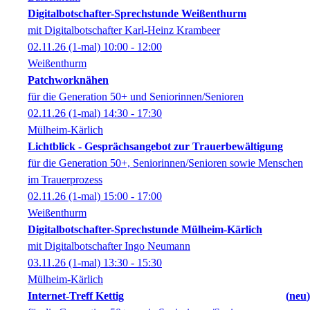
Digitalbotschafter-Sprechstunde Weißenthurm
mit Digitalbotschafter Karl-Heinz Krambeer
02.11.26
(1-mal)
10:00
- 12:00
Weißenthurm
Patchworknähen
für die Generation 50+ und Seniorinnen/Senioren
02.11.26
(1-mal)
14:30
- 17:30
Mülheim-Kärlich
Lichtblick - Gesprächsangebot zur Trauerbewältigung
für die Generation 50+, Seniorinnen/Senioren sowie Menschen
im Trauerprozess
02.11.26
(1-mal)
15:00
- 17:00
Weißenthurm
Digitalbotschafter-Sprechstunde Mülheim-Kärlich
mit Digitalbotschafter Ingo Neumann
03.11.26
(1-mal)
13:30
- 15:30
Mülheim-Kärlich
Internet-Treff Kettig
neu