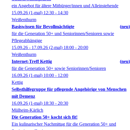
ein Angebot für ältere Mitbürger/innen und Alleinstehende
15.09.26
(1-mal)
12:30
- 14:30
Weißenthurm
Basiswissen für Bevollmächtigte
neu
für die Generation 50+ und Seniorinnen/Senioren sowie
Pflegeabhängige
15.09.26 - 17.09.26
(2-mal)
18:00
- 20:00
Weißenthurm
Internet-Treff Kettig
neu
für die Generation 50+ sowie Seniorinnen/Senioren
16.09.26
(1-mal)
10:00
- 12:00
Kettig
Selbsthilfegruppe für pflegende Angehörige von Menschen
mit Demenz
16.09.26
(1-mal)
18:30
- 20:30
Mülheim-Kärlich
Die Generation 50+ kocht sich fit!
Ein kulinarischer Nachmittag für die Generation 50+ und