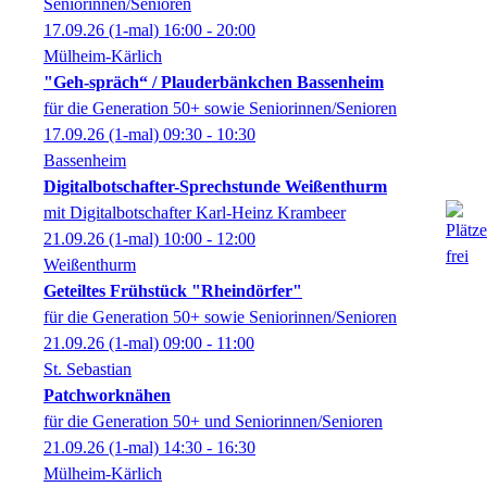
Seniorinnen/Senioren
17.09.26
(1-mal)
16:00
- 20:00
Mülheim-Kärlich
"Geh-spräch“ / Plauderbänkchen Bassenheim
für die Generation 50+ sowie Seniorinnen/Senioren
17.09.26
(1-mal)
09:30
- 10:30
Bassenheim
Digitalbotschafter-Sprechstunde Weißenthurm
mit Digitalbotschafter Karl-Heinz Krambeer
21.09.26
(1-mal)
10:00
- 12:00
Weißenthurm
Geteiltes Frühstück "Rheindörfer"
für die Generation 50+ sowie Seniorinnen/Senioren
21.09.26
(1-mal)
09:00
- 11:00
St. Sebastian
Patchworknähen
für die Generation 50+ und Seniorinnen/Senioren
21.09.26
(1-mal)
14:30
- 16:30
Mülheim-Kärlich