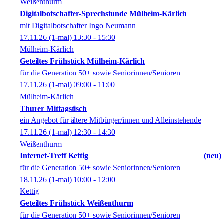
Weißenthurm
Digitalbotschafter-Sprechstunde Mülheim-Kärlich
mit Digitalbotschafter Ingo Neumann
17.11.26
(1-mal)
13:30
- 15:30
Mülheim-Kärlich
Geteiltes Frühstück Mülheim-Kärlich
für die Generation 50+ sowie Seniorinnen/Senioren
17.11.26
(1-mal)
09:00
- 11:00
Mülheim-Kärlich
Thurer Mittagstisch
ein Angebot für ältere Mitbürger/innen und Alleinstehende
17.11.26
(1-mal)
12:30
- 14:30
Weißenthurm
Internet-Treff Kettig
neu
für die Generation 50+ sowie Seniorinnen/Senioren
18.11.26
(1-mal)
10:00
- 12:00
Kettig
Geteiltes Frühstück Weißenthurm
für die Generation 50+ sowie Seniorinnen/Senioren