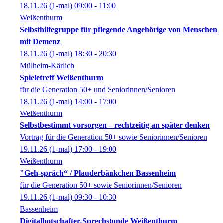
18.11.26
(1-mal)
09:00
- 11:00
Weißenthurm
Selbsthilfegruppe für pflegende Angehörige von Menschen
mit Demenz
18.11.26
(1-mal)
18:30
- 20:30
Mülheim-Kärlich
Spieletreff Weißenthurm
für die Generation 50+ und Seniorinnen/Senioren
18.11.26
(1-mal)
14:00
- 17:00
Weißenthurm
Selbstbestimmt vorsorgen – rechtzeitig an später denken
Vortrag für die Generation 50+ sowie Seniorinnen/Senioren
19.11.26
(1-mal)
17:00
- 19:00
Weißenthurm
"Geh-spräch“ / Plauderbänkchen Bassenheim
für die Generation 50+ sowie Seniorinnen/Senioren
19.11.26
(1-mal)
09:30
- 10:30
Bassenheim
Digitalbotschafter-Sprechstunde Weißenthurm