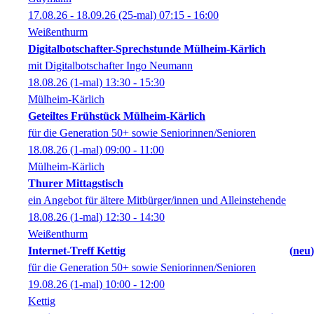
17.08.26 - 18.09.26
(25-mal)
07:15
- 16:00
Weißenthurm
Digitalbotschafter-Sprechstunde Mülheim-Kärlich
mit Digitalbotschafter Ingo Neumann
18.08.26
(1-mal)
13:30
- 15:30
Mülheim-Kärlich
Geteiltes Frühstück Mülheim-Kärlich
für die Generation 50+ sowie Seniorinnen/Senioren
18.08.26
(1-mal)
09:00
- 11:00
Mülheim-Kärlich
Thurer Mittagstisch
ein Angebot für ältere Mitbürger/innen und Alleinstehende
18.08.26
(1-mal)
12:30
- 14:30
Weißenthurm
Internet-Treff Kettig
neu
für die Generation 50+ sowie Seniorinnen/Senioren
19.08.26
(1-mal)
10:00
- 12:00
Kettig