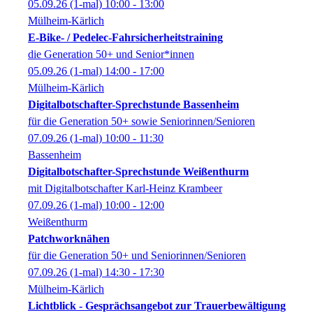
05.09.26
(1-mal)
10:00
- 13:00
Mülheim-Kärlich
E-Bike- / Pedelec-Fahrsicherheitstraining
die Generation 50+ und Senior*innen
05.09.26
(1-mal)
14:00
- 17:00
Mülheim-Kärlich
Digitalbotschafter-Sprechstunde Bassenheim
für die Generation 50+ sowie Seniorinnen/Senioren
07.09.26
(1-mal)
10:00
- 11:30
Bassenheim
Digitalbotschafter-Sprechstunde Weißenthurm
mit Digitalbotschafter Karl-Heinz Krambeer
07.09.26
(1-mal)
10:00
- 12:00
Weißenthurm
Patchworknähen
für die Generation 50+ und Seniorinnen/Senioren
07.09.26
(1-mal)
14:30
- 17:30
Mülheim-Kärlich
Lichtblick - Gesprächsangebot zur Trauerbewältigung