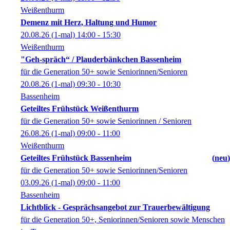
Weißenthurm
Demenz mit Herz, Haltung und Humor
20.08.26
(1-mal)
14:00
- 15:30
Weißenthurm
"Geh-spräch“ / Plauderbänkchen Bassenheim
für die Generation 50+ sowie Seniorinnen/Senioren
20.08.26
(1-mal)
09:30
- 10:30
Bassenheim
Geteiltes Frühstück Weißenthurm
für die Generation 50+ sowie Seniorinnen / Senioren
26.08.26
(1-mal)
09:00
- 11:00
Weißenthurm
Geteiltes Frühstück Bassenheim
neu
für die Generation 50+ sowie Seniorinnen/Senioren
03.09.26
(1-mal)
09:00
- 11:00
Bassenheim
Lichtblick - Gesprächsangebot zur Trauerbewältigung
für die Generation 50+, Seniorinnen/Senioren sowie Menschen