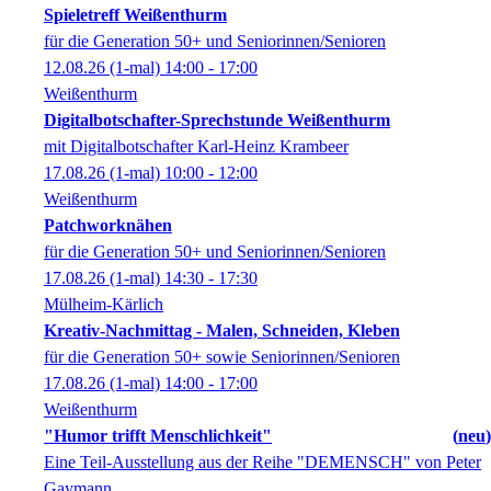
Spieletreff Weißenthurm
für die Generation 50+ und Seniorinnen/Senioren
12.08.26
(1-mal)
14:00
- 17:00
Weißenthurm
Digitalbotschafter-Sprechstunde Weißenthurm
mit Digitalbotschafter Karl-Heinz Krambeer
17.08.26
(1-mal)
10:00
- 12:00
Weißenthurm
Patchworknähen
für die Generation 50+ und Seniorinnen/Senioren
17.08.26
(1-mal)
14:30
- 17:30
Mülheim-Kärlich
Kreativ-Nachmittag - Malen, Schneiden, Kleben
für die Generation 50+ sowie Seniorinnen/Senioren
17.08.26
(1-mal)
14:00
- 17:00
Weißenthurm
"Humor trifft Menschlichkeit"
neu
Eine Teil-Ausstellung aus der Reihe "DEMENSCH" von Peter
Gaymann