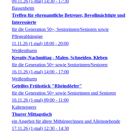
09.11.26
(1-mal)
14:30
- 17:30
Bassenheim
Treffen für ehrenamtliche Betreuer, Bevollmächtigte und
Interessierte
für die Generation 50+, Seniorinnen/Senioren sowie
Pflegeabhängige
11.11.26
(1-mal)
18:00
- 20:00
Weißenthurm
Kreativ-Nachmittag - Malen, Schneiden, Kleben
für die Generation 50+ sowie Seniorinnen/Senioren
16.11.26
(1-mal)
14:00
- 17:00
Weißenthurm
Geteiltes Frühstück "Rheindörfer"
für die Generation 50+ sowie Seniorinnen und Senioren
16.11.26
(1-mal)
09:00
- 11:00
Kaltenengers
Thurer Mittagstisch
ein Angebot für ältere Mitbürger/innen und Alleinstehende
17.11.26
(1-mal)
12:30
- 14:30