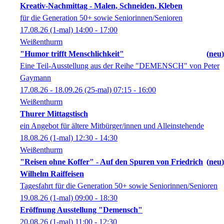
Kreativ-Nachmittag - Malen, Schneiden, Kleben
für die Generation 50+ sowie Seniorinnen/Senioren
17.08.26
(1-mal)
14:00
- 17:00
Weißenthurm
"Humor trifft Menschlichkeit"
neu
Eine Teil-Ausstellung aus der Reihe "DEMENSCH" von Peter
Gaymann
17.08.26 - 18.09.26
(25-mal)
07:15
- 16:00
Weißenthurm
Thurer Mittagstisch
ein Angebot für ältere Mitbürger/innen und Alleinstehende
18.08.26
(1-mal)
12:30
- 14:30
Weißenthurm
"Reisen ohne Koffer" - Auf den Spuren von Friedrich
neu
Wilhelm Raiffeisen
Tagesfahrt für die Generation 50+ sowie Seniorinnen/Senioren
19.08.26
(1-mal)
09:00
- 18:30
Eröffnung Ausstellung "Demensch"
20.08.26
(1-mal)
11:00
- 12:30