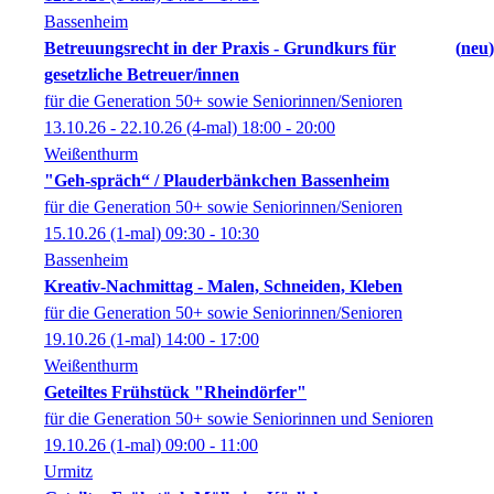
Bassenheim
Betreuungsrecht in der Praxis - Grundkurs für
neu
gesetzliche Betreuer/innen
für die Generation 50+ sowie Seniorinnen/Senioren
13.10.26 - 22.10.26
(4-mal)
18:00
- 20:00
Weißenthurm
"Geh-spräch“ / Plauderbänkchen Bassenheim
für die Generation 50+ sowie Seniorinnen/Senioren
15.10.26
(1-mal)
09:30
- 10:30
Bassenheim
Kreativ-Nachmittag - Malen, Schneiden, Kleben
für die Generation 50+ sowie Seniorinnen/Senioren
19.10.26
(1-mal)
14:00
- 17:00
Weißenthurm
Geteiltes Frühstück "Rheindörfer"
für die Generation 50+ sowie Seniorinnen und Senioren
19.10.26
(1-mal)
09:00
- 11:00
Urmitz