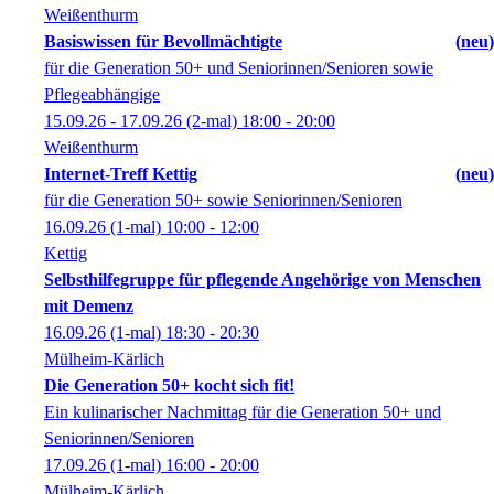
Weißenthurm
Basiswissen für Bevollmächtigte
neu
für die Generation 50+ und Seniorinnen/Senioren sowie
Pflegeabhängige
15.09.26 - 17.09.26
(2-mal)
18:00
- 20:00
Weißenthurm
Internet-Treff Kettig
neu
für die Generation 50+ sowie Seniorinnen/Senioren
16.09.26
(1-mal)
10:00
- 12:00
Kettig
Selbsthilfegruppe für pflegende Angehörige von Menschen
mit Demenz
16.09.26
(1-mal)
18:30
- 20:30
Mülheim-Kärlich
Die Generation 50+ kocht sich fit!
Ein kulinarischer Nachmittag für die Generation 50+ und
Seniorinnen/Senioren
17.09.26
(1-mal)
16:00
- 20:00
Mülheim-Kärlich