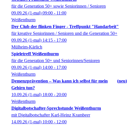
für die Generation 50+ sowie Seniorinnen / Senioren
09.09.26
(1-mal)
09:00
- 11:00
Weißenthurm
Der Club der flinken Finger - Treffpunkt "Handarbeit"
für kreative Seniorinnen / Senioren und die Generation 50+
09.09.26
(1-mal)
14:15
- 17:00
Mülheim-Kärlich
Spieletreff Weißenthurm
für die Generation 50+ und Seniorinnen/Senioren
09.09.26
(1-mal)
14:00
- 17:00
Weißenthurm
Demenzprävention – Was kann ich selbst für mein
neu
Gehirn tun?
10.09.26
(1-mal)
18:00
- 20:00
Weißenthurm
Digitalbotschafter-Sprechstunde Weißenthurm
mit Digitalbotschafter Karl-Heinz Krambeer
14.09.26
(1-mal)
10:00
- 12:00