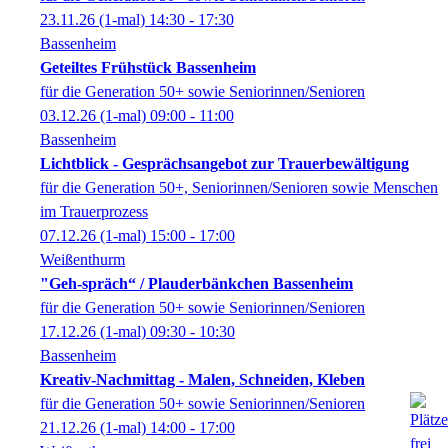
23.11.26
(1-mal)
14:30
- 17:30
Bassenheim
Geteiltes Frühstück Bassenheim
für die Generation 50+ sowie Seniorinnen/Senioren
03.12.26
(1-mal)
09:00
- 11:00
Bassenheim
Lichtblick - Gesprächsangebot zur Trauerbewältigung
für die Generation 50+, Seniorinnen/Senioren sowie Menschen
im Trauerprozess
07.12.26
(1-mal)
15:00
- 17:00
Weißenthurm
"Geh-spräch“ / Plauderbänkchen Bassenheim
für die Generation 50+ sowie Seniorinnen/Senioren
17.12.26
(1-mal)
09:30
- 10:30
Bassenheim
Kreativ-Nachmittag - Malen, Schneiden, Kleben
für die Generation 50+ sowie Seniorinnen/Senioren
21.12.26
(1-mal)
14:00
- 17:00