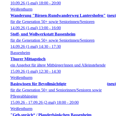
10.09.26
(1-mal)
18:00
- 20:00
Weißenthurm
Wanderung "Birnen-Rundwanderweg Lantershofen"
neu
für die Generation 50+ sowie Seniorinnen/Senioren
14.09.26
(1-mal)
13:00
- 16:00
Stoff- und Wollwerkstatt Bassenheim
für die Generation 50+ sowie Seniorinnen/Senioren
14.09.26
(1-mal)
14:30
- 17:30
Bassenheim
Thurer Mittagstisch
ein Angebot für ältere Mitbürger/innen und Alleinstehende
15.09.26
(1-mal)
12:30
- 14:30
Weißenthurm
Basiswissen für Bevollmächtigte
neu
für die Generation 50+ und Seniorinnen/Senioren sowie
Pflegeabhängige
15.09.26 - 17.09.26
(2-mal)
18:00
- 20:00
Weißenthurm
"Geh-spräch“ / Plauderbänkchen Bassenheim