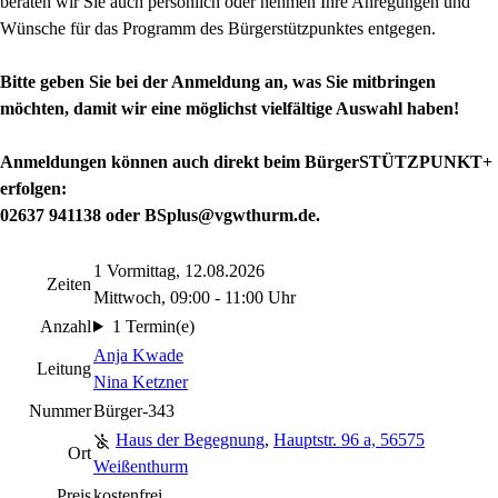
beraten wir Sie auch persönlich oder nehmen Ihre Anregungen und
Wünsche für das Programm des Bürgerstützpunktes entgegen.
Bitte geben Sie bei der Anmeldung an, was Sie mitbringen
möchten, damit wir eine möglichst vielfältige Auswahl haben!
Anmeldungen können auch direkt beim BürgerSTÜTZPUNKT+
erfolgen:
02637 941138 oder BSplus@vgwthurm.de.
1 Vormittag, 12.08.2026
Zeiten
Mittwoch, 09:00 - 11:00 Uhr
Anzahl
1 Termin(e)
Anja Kwade
Leitung
Nina Ketzner
Nummer
Bürger-343
Haus der Begegnung
,
Hauptstr. 96 a, 56575
Ort
Weißenthurm
Preis
kostenfrei