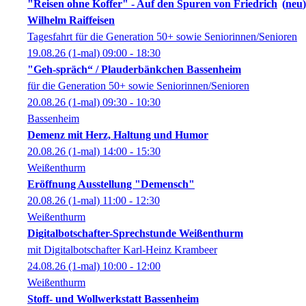
"Reisen ohne Koffer" - Auf den Spuren von Friedrich
neu
Wilhelm Raiffeisen
Tagesfahrt für die Generation 50+ sowie Seniorinnen/Senioren
19.08.26
(1-mal)
09:00
- 18:30
"Geh-spräch“ / Plauderbänkchen Bassenheim
für die Generation 50+ sowie Seniorinnen/Senioren
20.08.26
(1-mal)
09:30
- 10:30
Bassenheim
Demenz mit Herz, Haltung und Humor
20.08.26
(1-mal)
14:00
- 15:30
Weißenthurm
Eröffnung Ausstellung "Demensch"
20.08.26
(1-mal)
11:00
- 12:30
Weißenthurm
Digitalbotschafter-Sprechstunde Weißenthurm
mit Digitalbotschafter Karl-Heinz Krambeer
24.08.26
(1-mal)
10:00
- 12:00
Weißenthurm
Stoff- und Wollwerkstatt Bassenheim