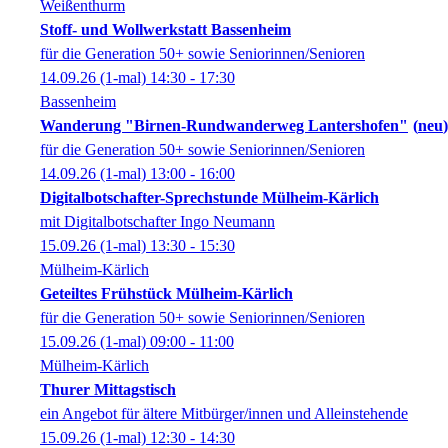
Weißenthurm
Stoff- und Wollwerkstatt Bassenheim
für die Generation 50+ sowie Seniorinnen/Senioren
14.09.26
(1-mal)
14:30
- 17:30
Bassenheim
Wanderung "Birnen-Rundwanderweg Lantershofen"
neu
für die Generation 50+ sowie Seniorinnen/Senioren
14.09.26
(1-mal)
13:00
- 16:00
Digitalbotschafter-Sprechstunde Mülheim-Kärlich
mit Digitalbotschafter Ingo Neumann
15.09.26
(1-mal)
13:30
- 15:30
Mülheim-Kärlich
Geteiltes Frühstück Mülheim-Kärlich
für die Generation 50+ sowie Seniorinnen/Senioren
15.09.26
(1-mal)
09:00
- 11:00
Mülheim-Kärlich
Thurer Mittagstisch
ein Angebot für ältere Mitbürger/innen und Alleinstehende
15.09.26
(1-mal)
12:30
- 14:30