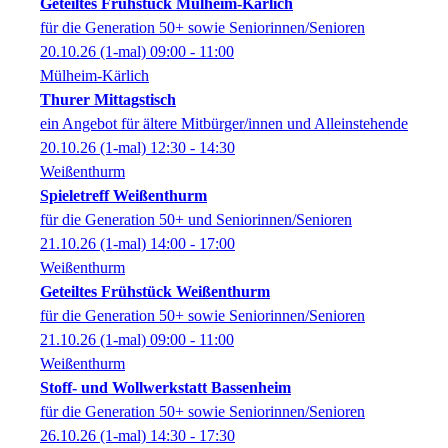
Geteiltes Frühstück Mülheim-Kärlich
für die Generation 50+ sowie Seniorinnen/Senioren
20.10.26
(1-mal)
09:00
- 11:00
Mülheim-Kärlich
Thurer Mittagstisch
ein Angebot für ältere Mitbürger/innen und Alleinstehende
20.10.26
(1-mal)
12:30
- 14:30
Weißenthurm
Spieletreff Weißenthurm
für die Generation 50+ und Seniorinnen/Senioren
21.10.26
(1-mal)
14:00
- 17:00
Weißenthurm
Geteiltes Frühstück Weißenthurm
für die Generation 50+ sowie Seniorinnen/Senioren
21.10.26
(1-mal)
09:00
- 11:00
Weißenthurm
Stoff- und Wollwerkstatt Bassenheim
für die Generation 50+ sowie Seniorinnen/Senioren
26.10.26
(1-mal)
14:30
- 17:30