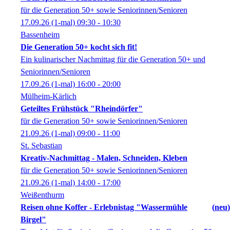
für die Generation 50+ sowie Seniorinnen/Senioren
17.09.26
(1-mal)
09:30
- 10:30
Bassenheim
Die Generation 50+ kocht sich fit!
Ein kulinarischer Nachmittag für die Generation 50+ und
Seniorinnen/Senioren
17.09.26
(1-mal)
16:00
- 20:00
Mülheim-Kärlich
Geteiltes Frühstück "Rheindörfer"
für die Generation 50+ sowie Seniorinnen/Senioren
21.09.26
(1-mal)
09:00
- 11:00
St. Sebastian
Kreativ-Nachmittag - Malen, Schneiden, Kleben
für die Generation 50+ sowie Seniorinnen/Senioren
21.09.26
(1-mal)
14:00
- 17:00
Weißenthurm
Reisen ohne Koffer - Erlebnistag "Wassermühle
neu
Birgel"