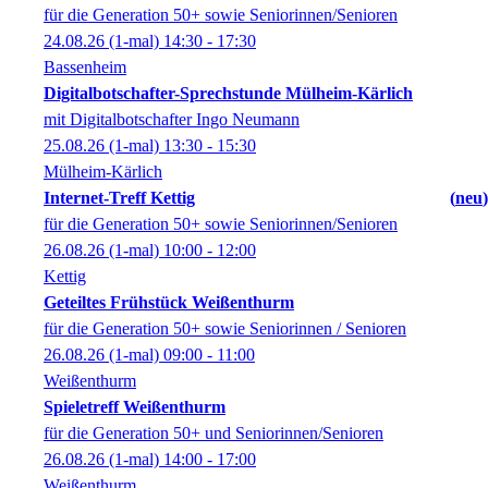
für die Generation 50+ sowie Seniorinnen/Senioren
24.08.26
(1-mal)
14:30
- 17:30
Bassenheim
Digitalbotschafter-Sprechstunde Mülheim-Kärlich
mit Digitalbotschafter Ingo Neumann
25.08.26
(1-mal)
13:30
- 15:30
Mülheim-Kärlich
Internet-Treff Kettig
neu
für die Generation 50+ sowie Seniorinnen/Senioren
26.08.26
(1-mal)
10:00
- 12:00
Kettig
Geteiltes Frühstück Weißenthurm
für die Generation 50+ sowie Seniorinnen / Senioren
26.08.26
(1-mal)
09:00
- 11:00
Weißenthurm
Spieletreff Weißenthurm
für die Generation 50+ und Seniorinnen/Senioren
26.08.26
(1-mal)
14:00
- 17:00
Weißenthurm