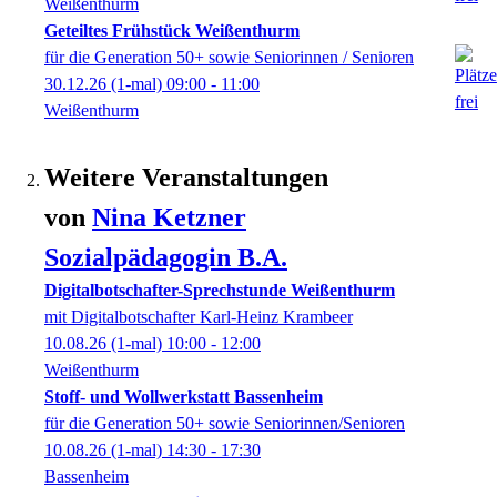
Weißenthurm
Geteiltes Frühstück Weißenthurm
für die Generation 50+ sowie Seniorinnen / Senioren
30.12.26
(1-mal)
09:00
- 11:00
Weißenthurm
Weitere Veranstaltungen
von
Nina
Ketzner
Sozialpädagogin B.A.
Digitalbotschafter-Sprechstunde Weißenthurm
mit Digitalbotschafter Karl-Heinz Krambeer
10.08.26
(1-mal)
10:00
- 12:00
Weißenthurm
Stoff- und Wollwerkstatt Bassenheim
für die Generation 50+ sowie Seniorinnen/Senioren
10.08.26
(1-mal)
14:30
- 17:30
Bassenheim