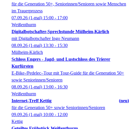
für die Generation 50+, Seniorinnen/Senioren sowie Menschen
im Trauerprozess
07.09.26
(1-mal)
15:00
- 17:00
Weißenthurm
Digitalbotschafter-Sprechstunde Mülheim-Kärlich
mit Digitalbotschafter Ingo Neumann
08.09.26
(1-mal)
13:30
- 15:30
Mülheim-Kärlich
Schloss Engers - Jagd- und Lustschloss des Trierer
Kurfürsten
E-Bike-/Pedelec–Tour mit Tour-Guide für die Generation 50+
sowie Seniorinnen/Senioren
08.09.26
(1-mal)
13:00
- 16:30
Weißenthurm
Internet-Treff Kettig
neu
für die Generation 50+ sowie Seniorinnen/Senioren
09.09.26
(1-mal)
10:00
- 12:00
Kettig
Geteiltes Frühstück Weißenthurm