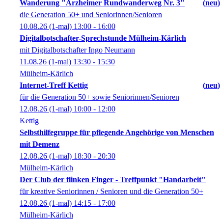
Wanderung "Arzheimer Rundwanderweg Nr. 3"
neu
die Generation 50+ und Seniorinnen/Senioren
10.08.26
(1-mal)
13:00
- 16:00
Digitalbotschafter-Sprechstunde Mülheim-Kärlich
mit Digitalbotschafter Ingo Neumann
11.08.26
(1-mal)
13:30
- 15:30
Mülheim-Kärlich
Internet-Treff Kettig
neu
für die Generation 50+ sowie Seniorinnen/Senioren
12.08.26
(1-mal)
10:00
- 12:00
Kettig
Selbsthilfegruppe für pflegende Angehörige von Menschen
mit Demenz
12.08.26
(1-mal)
18:30
- 20:30
Mülheim-Kärlich
Der Club der flinken Finger - Treffpunkt "Handarbeit"
für kreative Seniorinnen / Senioren und die Generation 50+
12.08.26
(1-mal)
14:15
- 17:00
Mülheim-Kärlich