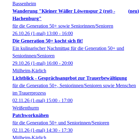
Bassenheim
Wanderung "Kleiner Wäller Löwenspur 2 (rot) -
neu
Hachenburg"
für die Generation 50+ sowie Seniorinnen/Senioren
26.10.26
(1-mal)
13:00
- 16:00
Die Generation 50+ kocht sich fit!
Ein kulinarischer Nachmittag für die Generation 50+ und
Seniorinnen/Senioren
29.10.26
(1-mal)
16:00
- 20:00
Mülheim-Kärlich
Lichtblick - Gesprächsangebot zur Trauerbewältigung
für die Generation 50+, Seniorinnen/Senioren sowie Menschen
im Trauerprozess
02.11.26
(1-mal)
15:00
- 17:00
Weißenthurm
Patchworknähen
für die Generation 50+ und Seniorinnen/Senioren
02.11.26
(1-mal)
14:30
- 17:30
Mülheim-Kärlich