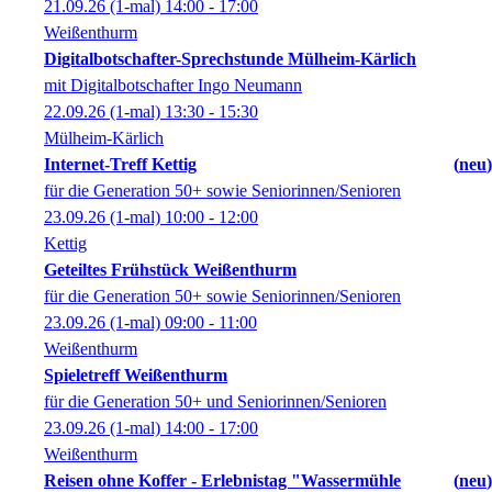
21.09.26
(1-mal)
14:00
- 17:00
Weißenthurm
Digitalbotschafter-Sprechstunde Mülheim-Kärlich
mit Digitalbotschafter Ingo Neumann
22.09.26
(1-mal)
13:30
- 15:30
Mülheim-Kärlich
Internet-Treff Kettig
neu
für die Generation 50+ sowie Seniorinnen/Senioren
23.09.26
(1-mal)
10:00
- 12:00
Kettig
Geteiltes Frühstück Weißenthurm
für die Generation 50+ sowie Seniorinnen/Senioren
23.09.26
(1-mal)
09:00
- 11:00
Weißenthurm
Spieletreff Weißenthurm
für die Generation 50+ und Seniorinnen/Senioren
23.09.26
(1-mal)
14:00
- 17:00
Weißenthurm
Reisen ohne Koffer - Erlebnistag "Wassermühle
neu