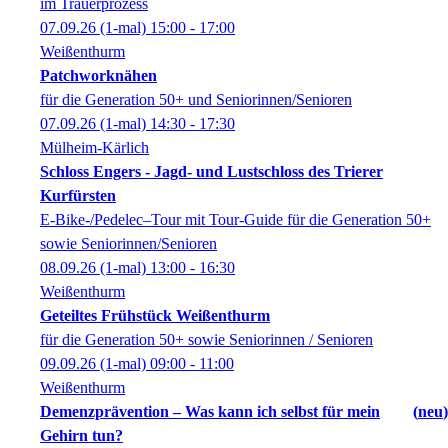
im Trauerprozess
07.09.26
(1-mal)
15:00
- 17:00
Weißenthurm
Patchworknähen
für die Generation 50+ und Seniorinnen/Senioren
07.09.26
(1-mal)
14:30
- 17:30
Mülheim-Kärlich
Schloss Engers - Jagd- und Lustschloss des Trierer
Kurfürsten
E-Bike-/Pedelec–Tour mit Tour-Guide für die Generation 50+
sowie Seniorinnen/Senioren
08.09.26
(1-mal)
13:00
- 16:30
Weißenthurm
Geteiltes Frühstück Weißenthurm
für die Generation 50+ sowie Seniorinnen / Senioren
09.09.26
(1-mal)
09:00
- 11:00
Weißenthurm
Demenzprävention – Was kann ich selbst für mein
neu
Gehirn tun?