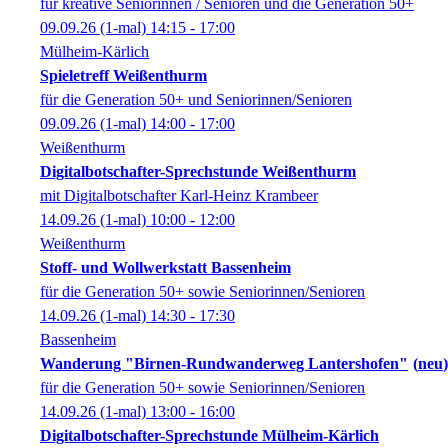
für kreative Seniorinnen / Senioren und die Generation 50+
09.09.26
(1-mal)
14:15
- 17:00
Mülheim-Kärlich
Spieletreff Weißenthurm
für die Generation 50+ und Seniorinnen/Senioren
09.09.26
(1-mal)
14:00
- 17:00
Weißenthurm
Digitalbotschafter-Sprechstunde Weißenthurm
mit Digitalbotschafter Karl-Heinz Krambeer
14.09.26
(1-mal)
10:00
- 12:00
Weißenthurm
Stoff- und Wollwerkstatt Bassenheim
für die Generation 50+ sowie Seniorinnen/Senioren
14.09.26
(1-mal)
14:30
- 17:30
Bassenheim
Wanderung "Birnen-Rundwanderweg Lantershofen"
neu
für die Generation 50+ sowie Seniorinnen/Senioren
14.09.26
(1-mal)
13:00
- 16:00
Digitalbotschafter-Sprechstunde Mülheim-Kärlich