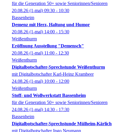
für die Generation 50+ sowie Seniorinnen/Senioren
20.08.26
(1-mal)
09:30
- 10:30
Bassenheim
Demenz mit Herz, Haltung und Humor
20.08.26
(1-mal)
14:00
- 15:30
Weißenthurm
Eröffnung Ausstellung "Demensch"
20.08.26
(1-mal)
11:00
- 12:30
Weißenthurm
Digitalbotschafter-Sprechstunde Weißenthurm
mit Digitalbotschafter Karl-Heinz Krambeer
24.08.26
(1-mal)
10:00
- 12:00
Weißenthurm
Stoff- und Wollwerkstatt Bassenheim
für die Generation 50+ sowie Seniorinnen/Senioren
24.08.26
(1-mal)
14:30
- 17:30
Bassenheim
Digitalbotschafter-Sprechstunde Mülheim-Kärlich
mit Digitalbotschafter Ingo Neumann