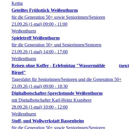
Kettig
Geteiltes Frühstück Weißenthurm
für die Generation 50+ sowie Seniorinnen/Senioren
23.09.26
(1-mal)
09:00
- 11:00
Weißenthurm
Spieletreff Weißenthurm
für die Generation 50+ und Seniorinnen/Senioren
23.09.26
(1-mal)
14:00
- 17:00
Weißenthurm
Reisen ohne Koffer - Erlebnistag "Wassermühle
neu
Birgel"
Tagesfahrt für Seniorinnen/Senioren und die Generation 50+
23.09.26
(1-mal)
09:00
- 18:30
Digitalbotschafter-Sprechstunde Weißenthurm
mit Digitalbotschafter Karl-Heinz Krambeer
28.09.26
(1-mal)
10:00
- 12:00
Weißenthurm
Stoff- und Wollwerkstatt Bassenheim
für die Generation 50+ sowie Seniorinnen/Senioren