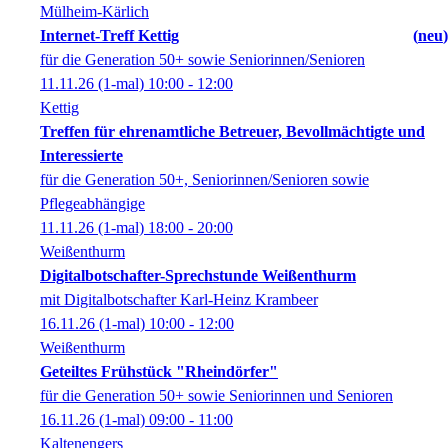
Mülheim-Kärlich
Internet-Treff Kettig
neu
für die Generation 50+ sowie Seniorinnen/Senioren
11.11.26
(1-mal)
10:00
- 12:00
Kettig
Treffen für ehrenamtliche Betreuer, Bevollmächtigte und
Interessierte
für die Generation 50+, Seniorinnen/Senioren sowie
Pflegeabhängige
11.11.26
(1-mal)
18:00
- 20:00
Weißenthurm
Digitalbotschafter-Sprechstunde Weißenthurm
mit Digitalbotschafter Karl-Heinz Krambeer
16.11.26
(1-mal)
10:00
- 12:00
Weißenthurm
Geteiltes Frühstück "Rheindörfer"
für die Generation 50+ sowie Seniorinnen und Senioren
16.11.26
(1-mal)
09:00
- 11:00
Kaltenengers