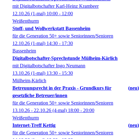
mit Digitalbotschafter Karl-Heinz Krambeer
12.10.26
(1-mal)
10:00
- 12:00
Weißenthurm
Stoff- und Wollwerkstatt Bassenheim
für die Generation 50+ sowie Seniorinnen/Senioren
12.10.26
(1-mal)
14:30
- 17:30
Bassenheim
Digitalbotschafter-Sprechstunde Mülheim-Kärlich
mit Digitalbotschafter Ingo Neumann
13.10.26
(1-mal)
13:30
- 15:30
Mülheim-Kärlich
Betreuungsrecht in der Praxis - Grundkurs für
neu
gesetzliche Betreuer/innen
für die Generation 50+ sowie Seniorinnen/Senioren
13.10.26 - 22.10.26
(4-mal)
18:00
- 20:00
Weißenthurm
Internet-Treff Kettig
neu
für die Generation 50+ sowie Seniorinnen/Senioren