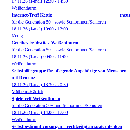
17.11.26
(1-mal)
12:30
- 14:30
Weißenthurm
Internet-Treff Kettig
neu
für die Generation 50+ sowie Seniorinnen/Senioren
18.11.26
(1-mal)
10:00
- 12:00
Kettig
Geteiltes Frühstück Weißenthurm
für die Generation 50+ sowie Seniorinnen/Senioren
18.11.26
(1-mal)
09:00
- 11:00
Weißenthurm
Selbsthilfegruppe für pflegende Angehörige von Menschen
mit Demenz
18.11.26
(1-mal)
18:30
- 20:30
Mülheim-Kärlich
Spieletreff Weißenthurm
für die Generation 50+ und Seniorinnen/Senioren
18.11.26
(1-mal)
14:00
- 17:00
Weißenthurm
Selbstbestimmt vorsorgen – rechtzeitig an später denken