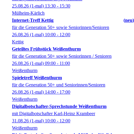
25.08.26
(1-mal)
13:30
- 15:30
Mülheim-Kärlich
Internet-Treff Kettig
neu
für die Generation 50+ sowie Seniorinnen/Senioren
26.08.26
(1-mal)
10:00
- 12:00
Kettig
Geteiltes Frühstück Weißenthurm
für die Generation 50+ sowie Seniorinnen / Senioren
26.08.26
(1-mal)
09:00
- 11:00
Weißenthurm
Spieletreff Weißenthurm
für die Generation 50+ und Seniorinnen/Senioren
26.08.26
(1-mal)
14:00
- 17:00
Weißenthurm
Digitalbotschafter-Sprechstunde Weißenthurm
mit Digitalbotschafter Karl-Heinz Krambeer
31.08.26
(1-mal)
10:00
- 12:00
Weißenthurm