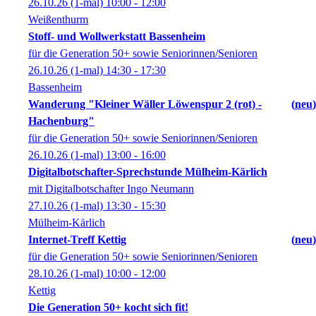
26.10.26
(1-mal)
10:00
- 12:00
Weißenthurm
Stoff- und Wollwerkstatt Bassenheim
für die Generation 50+ sowie Seniorinnen/Senioren
26.10.26
(1-mal)
14:30
- 17:30
Bassenheim
Wanderung "Kleiner Wäller Löwenspur 2 (rot) -
neu
Hachenburg"
für die Generation 50+ sowie Seniorinnen/Senioren
26.10.26
(1-mal)
13:00
- 16:00
Digitalbotschafter-Sprechstunde Mülheim-Kärlich
mit Digitalbotschafter Ingo Neumann
27.10.26
(1-mal)
13:30
- 15:30
Mülheim-Kärlich
Internet-Treff Kettig
neu
für die Generation 50+ sowie Seniorinnen/Senioren
28.10.26
(1-mal)
10:00
- 12:00
Kettig
Die Generation 50+ kocht sich fit!