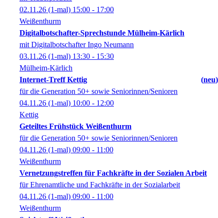
02.11.26
(1-mal)
15:00
- 17:00
Weißenthurm
Digitalbotschafter-Sprechstunde Mülheim-Kärlich
mit Digitalbotschafter Ingo Neumann
03.11.26
(1-mal)
13:30
- 15:30
Mülheim-Kärlich
Internet-Treff Kettig
neu
für die Generation 50+ sowie Seniorinnen/Senioren
04.11.26
(1-mal)
10:00
- 12:00
Kettig
Geteiltes Frühstück Weißenthurm
für die Generation 50+ sowie Seniorinnen/Senioren
04.11.26
(1-mal)
09:00
- 11:00
Weißenthurm
Vernetzungstreffen für Fachkräfte in der Sozialen Arbeit
für Ehrenamtliche und Fachkräfte in der Sozialarbeit
04.11.26
(1-mal)
09:00
- 11:00
Weißenthurm