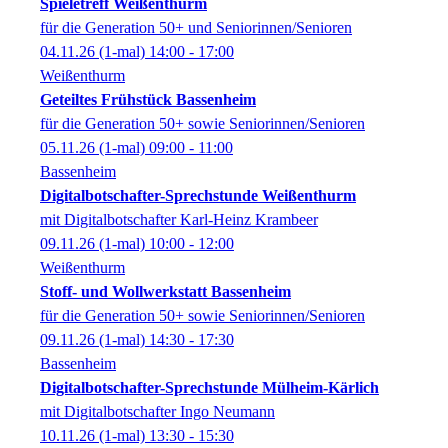
Spieletreff Weißenthurm
für die Generation 50+ und Seniorinnen/Senioren
04.11.26
(1-mal)
14:00
- 17:00
Weißenthurm
Geteiltes Frühstück Bassenheim
für die Generation 50+ sowie Seniorinnen/Senioren
05.11.26
(1-mal)
09:00
- 11:00
Bassenheim
Digitalbotschafter-Sprechstunde Weißenthurm
mit Digitalbotschafter Karl-Heinz Krambeer
09.11.26
(1-mal)
10:00
- 12:00
Weißenthurm
Stoff- und Wollwerkstatt Bassenheim
für die Generation 50+ sowie Seniorinnen/Senioren
09.11.26
(1-mal)
14:30
- 17:30
Bassenheim
Digitalbotschafter-Sprechstunde Mülheim-Kärlich
mit Digitalbotschafter Ingo Neumann
10.11.26
(1-mal)
13:30
- 15:30