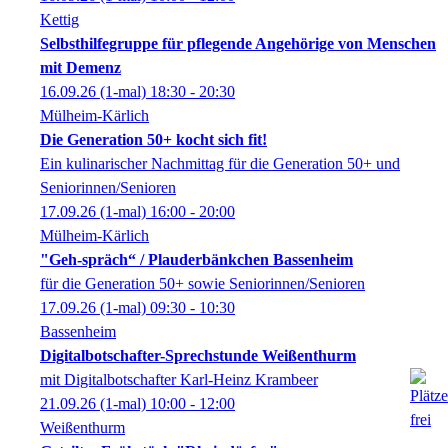
Kettig
Selbsthilfegruppe für pflegende Angehörige von Menschen
mit Demenz
16.09.26
(1-mal)
18:30
- 20:30
Mülheim-Kärlich
Die Generation 50+ kocht sich fit!
Ein kulinarischer Nachmittag für die Generation 50+ und
Seniorinnen/Senioren
17.09.26
(1-mal)
16:00
- 20:00
Mülheim-Kärlich
"Geh-spräch“ / Plauderbänkchen Bassenheim
für die Generation 50+ sowie Seniorinnen/Senioren
17.09.26
(1-mal)
09:30
- 10:30
Bassenheim
Digitalbotschafter-Sprechstunde Weißenthurm
mit Digitalbotschafter Karl-Heinz Krambeer
21.09.26
(1-mal)
10:00
- 12:00
Weißenthurm