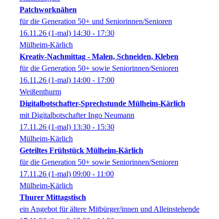
Patchworknähen
für die Generation 50+ und Seniorinnen/Senioren
16.11.26
(1-mal)
14:30
- 17:30
Mülheim-Kärlich
Kreativ-Nachmittag - Malen, Schneiden, Kleben
für die Generation 50+ sowie Seniorinnen/Senioren
16.11.26
(1-mal)
14:00
- 17:00
Weißenthurm
Digitalbotschafter-Sprechstunde Mülheim-Kärlich
mit Digitalbotschafter Ingo Neumann
17.11.26
(1-mal)
13:30
- 15:30
Mülheim-Kärlich
Geteiltes Frühstück Mülheim-Kärlich
für die Generation 50+ sowie Seniorinnen/Senioren
17.11.26
(1-mal)
09:00
- 11:00
Mülheim-Kärlich
Thurer Mittagstisch
ein Angebot für ältere Mitbürger/innen und Alleinstehende