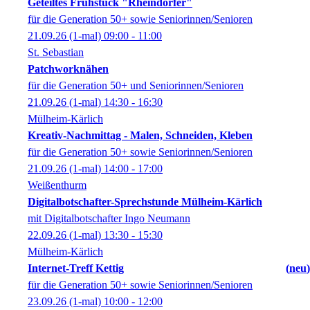
Geteiltes Frühstück "Rheindörfer"
für die Generation 50+ sowie Seniorinnen/Senioren
21.09.26
(1-mal)
09:00
- 11:00
St. Sebastian
Patchworknähen
für die Generation 50+ und Seniorinnen/Senioren
21.09.26
(1-mal)
14:30
- 16:30
Mülheim-Kärlich
Kreativ-Nachmittag - Malen, Schneiden, Kleben
für die Generation 50+ sowie Seniorinnen/Senioren
21.09.26
(1-mal)
14:00
- 17:00
Weißenthurm
Digitalbotschafter-Sprechstunde Mülheim-Kärlich
mit Digitalbotschafter Ingo Neumann
22.09.26
(1-mal)
13:30
- 15:30
Mülheim-Kärlich
Internet-Treff Kettig
neu
für die Generation 50+ sowie Seniorinnen/Senioren
23.09.26
(1-mal)
10:00
- 12:00