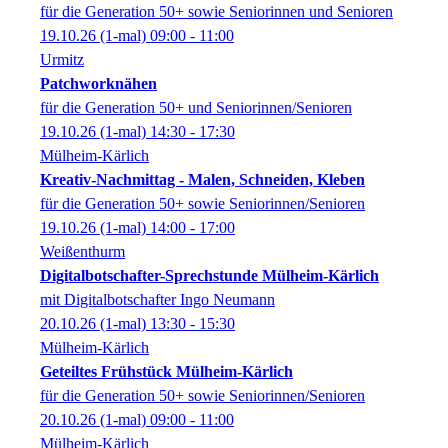
für die Generation 50+ sowie Seniorinnen und Senioren
19.10.26
(1-mal)
09:00
- 11:00
Urmitz
Patchworknähen
für die Generation 50+ und Seniorinnen/Senioren
19.10.26
(1-mal)
14:30
- 17:30
Mülheim-Kärlich
Kreativ-Nachmittag - Malen, Schneiden, Kleben
für die Generation 50+ sowie Seniorinnen/Senioren
19.10.26
(1-mal)
14:00
- 17:00
Weißenthurm
Digitalbotschafter-Sprechstunde Mülheim-Kärlich
mit Digitalbotschafter Ingo Neumann
20.10.26
(1-mal)
13:30
- 15:30
Mülheim-Kärlich
Geteiltes Frühstück Mülheim-Kärlich
für die Generation 50+ sowie Seniorinnen/Senioren
20.10.26
(1-mal)
09:00
- 11:00
Mülheim-Kärlich