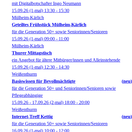
mit Digitalbotschafter Ingo Neumann
15.09.26
(1-mal)
13:30
- 15:30
Mülheim-Kärlich
Geteiltes Frühstück Mülheim-Kärlich
für die Generation 50+ sowie Seniorinnen/Senioren
15.09.26
(1-mal)
09:00
- 11:00
Mülheim-Kärlich
Thurer Mittagstisch
ein Angebot für ältere Mitbürger/innen und Alleinstehende
15.09.26
(1-mal)
12:30
- 14:30
Weißenthurm
Basiswissen für Bevollmächtigte
neu
für die Generation 50+ und Seniorinnen/Senioren sowie
Pflegeabhängige
15.09.26 - 17.09.26
(2-mal)
18:00
- 20:00
Weißenthurm
Internet-Treff Kettig
neu
für die Generation 50+ sowie Seniorinnen/Senioren
16.09.26
(1-mal)
10:00
- 12:00