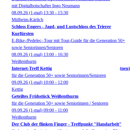
mit Digitalbotschafter Ingo Neumann
08.09.26
(1-mal)
13:30
- 15:30
Mülheim-Kärlich
Schloss Engers - Jagd- und Lustschloss des Trierer
Kurfürsten
E-Bike-/Pedelec–Tour mit Tour-Guide für die Generation 50+
sowie Seniorinnen/Senioren
08.09.26
(1-mal)
13:00
- 16:30
Weißenthurm
Internet-Treff Kettig
neu
für die Generation 50+ sowie Seniorinnen/Senioren
09.09.26
(1-mal)
10:00
- 12:00
Kettig
Geteiltes Frühstück Weißenthurm
für die Generation 50+ sowie Seniorinnen / Senioren
09.09.26
(1-mal)
09:00
- 11:00
Weißenthurm
Der Club der flinken Finger - Treffpunkt "Handarbeit"