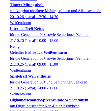
Thurer Mittagstisch
ein Angebot für ältere Mitbürger/innen und Alleinstehende
20.10.26
(1-mal)
12:30
- 14:30
Weißenthurm
Internet-Treff Kettig
für die Generation 50+ sowie Seniorinnen/Senioren
21.10.26
(1-mal)
10:00
- 12:00
Kettig
Geteiltes Frühstück Weißenthurm
für die Generation 50+ sowie Seniorinnen/Senioren
21.10.26
(1-mal)
09:00
- 11:00
Weißenthurm
Spieletreff Weißenthurm
für die Generation 50+ und Seniorinnen/Senioren
21.10.26
(1-mal)
14:00
- 17:00
Weißenthurm
Digitalbotschafter-Sprechstunde Weißenthurm
mit Digitalbotschafter Karl-Heinz Krambeer