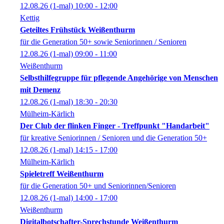
12.08.26
(1-mal)
10:00
- 12:00
Kettig
Geteiltes Frühstück Weißenthurm
für die Generation 50+ sowie Seniorinnen / Senioren
12.08.26
(1-mal)
09:00
- 11:00
Weißenthurm
Selbsthilfegruppe für pflegende Angehörige von Menschen
mit Demenz
12.08.26
(1-mal)
18:30
- 20:30
Mülheim-Kärlich
Der Club der flinken Finger - Treffpunkt "Handarbeit"
für kreative Seniorinnen / Senioren und die Generation 50+
12.08.26
(1-mal)
14:15
- 17:00
Mülheim-Kärlich
Spieletreff Weißenthurm
für die Generation 50+ und Seniorinnen/Senioren
12.08.26
(1-mal)
14:00
- 17:00
Weißenthurm
Digitalbotschafter-Sprechstunde Weißenthurm