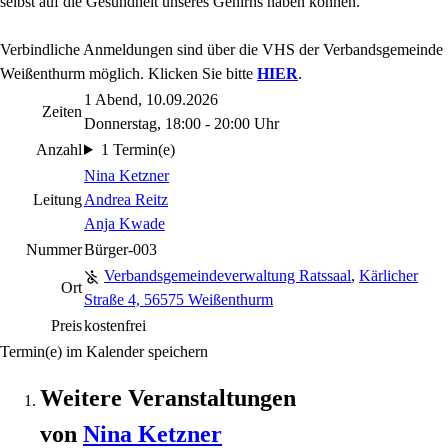
selbst auf die Gesundheit unseres Gehirns haben können.
Verbindliche Anmeldungen sind über die VHS der Verbandsgemeinde
Weißenthurm möglich. Klicken Sie bitte
HIER
.
1 Abend, 10.09.2026
Zeiten
Donnerstag, 18:00 - 20:00 Uhr
Anzahl
1 Termin(e)
Nina Ketzner
Leitung
Andrea Reitz
Anja Kwade
Nummer
Bürger-003
Verbandsgemeindeverwaltung Ratssaal
,
Kärlicher
Ort
Straße 4, 56575 Weißenthurm
Preis
kostenfrei
Termin(e) im Kalender speichern
Weitere Veranstaltungen
von
Nina
Ketzner