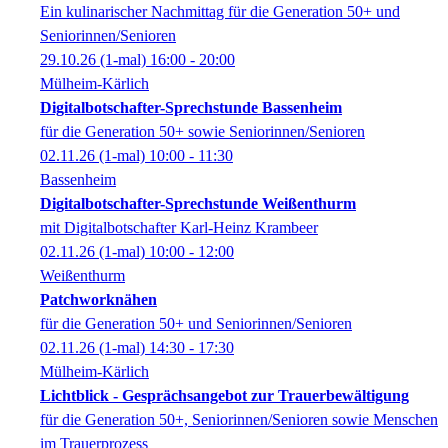
Ein kulinarischer Nachmittag für die Generation 50+ und
Seniorinnen/Senioren
29.10.26
(1-mal)
16:00
- 20:00
Mülheim-Kärlich
Digitalbotschafter-Sprechstunde Bassenheim
für die Generation 50+ sowie Seniorinnen/Senioren
02.11.26
(1-mal)
10:00
- 11:30
Bassenheim
Digitalbotschafter-Sprechstunde Weißenthurm
mit Digitalbotschafter Karl-Heinz Krambeer
02.11.26
(1-mal)
10:00
- 12:00
Weißenthurm
Patchworknähen
für die Generation 50+ und Seniorinnen/Senioren
02.11.26
(1-mal)
14:30
- 17:30
Mülheim-Kärlich
Lichtblick - Gesprächsangebot zur Trauerbewältigung
für die Generation 50+, Seniorinnen/Senioren sowie Menschen
im Trauerprozess