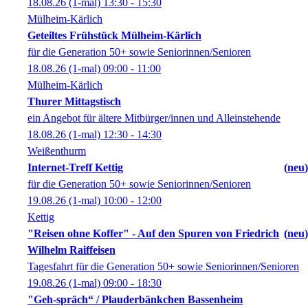
18.08.26
(1-mal)
13:30
- 15:30
Mülheim-Kärlich
Geteiltes Frühstück Mülheim-Kärlich
für die Generation 50+ sowie Seniorinnen/Senioren
18.08.26
(1-mal)
09:00
- 11:00
Mülheim-Kärlich
Thurer Mittagstisch
ein Angebot für ältere Mitbürger/innen und Alleinstehende
18.08.26
(1-mal)
12:30
- 14:30
Weißenthurm
Internet-Treff Kettig
neu
für die Generation 50+ sowie Seniorinnen/Senioren
19.08.26
(1-mal)
10:00
- 12:00
Kettig
"Reisen ohne Koffer" - Auf den Spuren von Friedrich
neu
Wilhelm Raiffeisen
Tagesfahrt für die Generation 50+ sowie Seniorinnen/Senioren
19.08.26
(1-mal)
09:00
- 18:30
"Geh-spräch“ / Plauderbänkchen Bassenheim