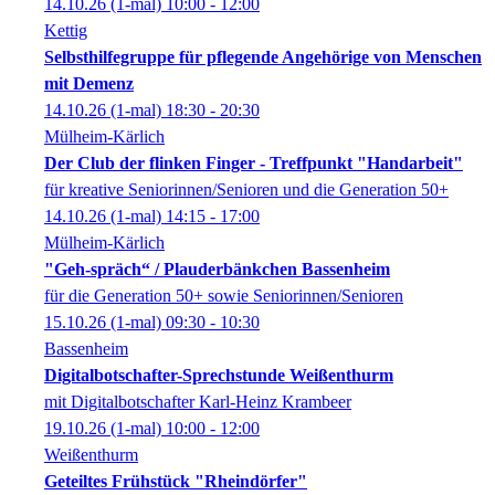
14.10.26
(1-mal)
10:00
- 12:00
Kettig
Selbsthilfegruppe für pflegende Angehörige von Menschen
mit Demenz
14.10.26
(1-mal)
18:30
- 20:30
Mülheim-Kärlich
Der Club der flinken Finger - Treffpunkt "Handarbeit"
für kreative Seniorinnen/Senioren und die Generation 50+
14.10.26
(1-mal)
14:15
- 17:00
Mülheim-Kärlich
"Geh-spräch“ / Plauderbänkchen Bassenheim
für die Generation 50+ sowie Seniorinnen/Senioren
15.10.26
(1-mal)
09:30
- 10:30
Bassenheim
Digitalbotschafter-Sprechstunde Weißenthurm
mit Digitalbotschafter Karl-Heinz Krambeer
19.10.26
(1-mal)
10:00
- 12:00
Weißenthurm
Geteiltes Frühstück "Rheindörfer"