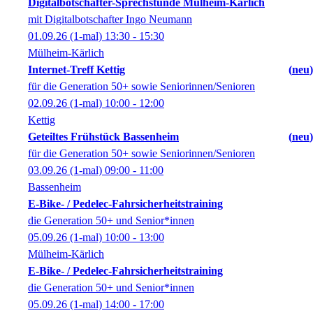
Digitalbotschafter-Sprechstunde Mülheim-Kärlich
mit Digitalbotschafter Ingo Neumann
01.09.26
(1-mal)
13:30
- 15:30
Mülheim-Kärlich
Internet-Treff Kettig
neu
für die Generation 50+ sowie Seniorinnen/Senioren
02.09.26
(1-mal)
10:00
- 12:00
Kettig
Geteiltes Frühstück Bassenheim
neu
für die Generation 50+ sowie Seniorinnen/Senioren
03.09.26
(1-mal)
09:00
- 11:00
Bassenheim
E-Bike- / Pedelec-Fahrsicherheitstraining
die Generation 50+ und Senior*innen
05.09.26
(1-mal)
10:00
- 13:00
Mülheim-Kärlich
E-Bike- / Pedelec-Fahrsicherheitstraining
die Generation 50+ und Senior*innen
05.09.26
(1-mal)
14:00
- 17:00