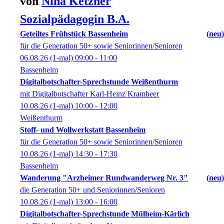
von
Nina
Ketzner
Sozialpädagogin B.A.
Geteiltes Frühstück Bassenheim
neu
für die Generation 50+ sowie Seniorinnen/Senioren
06.08.26
(1-mal)
09:00
- 11:00
Bassenheim
Digitalbotschafter-Sprechstunde Weißenthurm
mit Digitalbotschafter Karl-Heinz Krambeer
10.08.26
(1-mal)
10:00
- 12:00
Weißenthurm
Stoff- und Wollwerkstatt Bassenheim
für die Generation 50+ sowie Seniorinnen/Senioren
10.08.26
(1-mal)
14:30
- 17:30
Bassenheim
Wanderung "Arzheimer Rundwanderweg Nr. 3"
neu
die Generation 50+ und Seniorinnen/Senioren
10.08.26
(1-mal)
13:00
- 16:00
Digitalbotschafter-Sprechstunde Mülheim-Kärlich