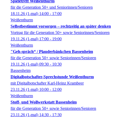
Spieletreff Weißenthurm
für die Generation 50+ und Seniorinnen/Senioren
18.11.26
(1-mal)
14:00
- 17:00
Weißenthurm
Selbstbestimmt vorsorgen – rechtzeitig an später denken
Vortrag für die Generation 50+ sowie Seniorinnen/Senioren
19.11.26
(1-mal)
17:00
- 19:00
Weißenthurm
"Geh-spräch“ / Plauderbänkchen Bassenheim
für die Generation 50+ sowie Seniorinnen/Senioren
19.11.26
(1-mal)
09:30
- 10:30
Bassenheim
Digitalbotschafter-Sprechstunde Weißenthurm
mit Digitalbotschafter Karl-Heinz Krambeer
23.11.26
(1-mal)
10:00
- 12:00
Weißenthurm
Stoff- und Wollwerkstatt Bassenheim
für die Generation 50+ sowie Seniorinnen/Senioren
23.11.26
(1-mal)
14:30
- 17:30