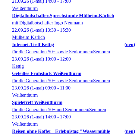
21.09.26
(1-mal)
14:00
- 17:00
Weißenthurm
Digitalbotschafter-Sprechstunde Mülheim-Kärlich
mit Digitalbotschafter Ingo Neumann
22.09.26
(1-mal)
13:30
- 15:30
Mülheim-Kärlich
Internet-Treff Kettig
neu
für die Generation 50+ sowie Seniorinnen/Senioren
23.09.26
(1-mal)
10:00
- 12:00
Kettig
Geteiltes Frühstück Weißenthurm
für die Generation 50+ sowie Seniorinnen/Senioren
23.09.26
(1-mal)
09:00
- 11:00
Weißenthurm
Spieletreff Weißenthurm
für die Generation 50+ und Seniorinnen/Senioren
23.09.26
(1-mal)
14:00
- 17:00
Weißenthurm
Reisen ohne Koffer - Erlebnistag "Wassermühle
neu