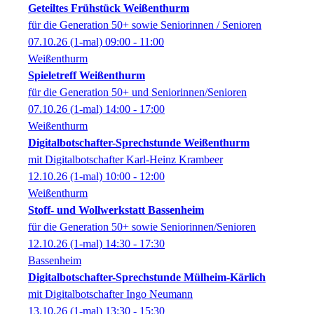
Geteiltes Frühstück Weißenthurm
für die Generation 50+ sowie Seniorinnen / Senioren
07.10.26
(1-mal)
09:00
- 11:00
Weißenthurm
Spieletreff Weißenthurm
für die Generation 50+ und Seniorinnen/Senioren
07.10.26
(1-mal)
14:00
- 17:00
Weißenthurm
Digitalbotschafter-Sprechstunde Weißenthurm
mit Digitalbotschafter Karl-Heinz Krambeer
12.10.26
(1-mal)
10:00
- 12:00
Weißenthurm
Stoff- und Wollwerkstatt Bassenheim
für die Generation 50+ sowie Seniorinnen/Senioren
12.10.26
(1-mal)
14:30
- 17:30
Bassenheim
Digitalbotschafter-Sprechstunde Mülheim-Kärlich
mit Digitalbotschafter Ingo Neumann
13.10.26
(1-mal)
13:30
- 15:30