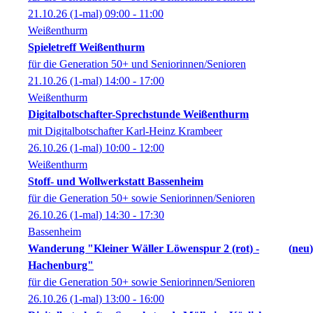
21.10.26
(1-mal)
09:00
- 11:00
Weißenthurm
Spieletreff Weißenthurm
für die Generation 50+ und Seniorinnen/Senioren
21.10.26
(1-mal)
14:00
- 17:00
Weißenthurm
Digitalbotschafter-Sprechstunde Weißenthurm
mit Digitalbotschafter Karl-Heinz Krambeer
26.10.26
(1-mal)
10:00
- 12:00
Weißenthurm
Stoff- und Wollwerkstatt Bassenheim
für die Generation 50+ sowie Seniorinnen/Senioren
26.10.26
(1-mal)
14:30
- 17:30
Bassenheim
Wanderung "Kleiner Wäller Löwenspur 2 (rot) -
neu
Hachenburg"
für die Generation 50+ sowie Seniorinnen/Senioren
26.10.26
(1-mal)
13:00
- 16:00