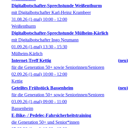
Digitalbotschafter-Sprechstunde Weißenthurm
mit Digitalbotschafter Karl-Heinz Krambeer
31.08.26
(1-mal)
10:00
- 12:00
Weißenthurm
Digitalbotschafter-Sprechstunde Mülheim-Kärlich
mit Digitalbotschafter Ingo Neumann
01.09.26
(1-mal)
13:30
- 15:30
Mülheim-Kärlich
Internet-Treff Kettig
neu
für die Generation 50+ sowie Seniorinnen/Senioren
02.09.26
(1-mal)
10:00
- 12:00
Kettig
Geteiltes Frühstück Bassenheim
neu
für die Generation 50+ sowie Seniorinnen/Senioren
03.09.26
(1-mal)
09:00
- 11:00
Bassenheim
E-Bike- / Pedelec-Fahrsicherheitstraining
die Generation 50+ und Senior*innen