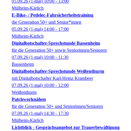
05.09.26
(1-mal)
10:00
- 13:00
Mülheim-Kärlich
E-Bike- / Pedelec-Fahrsicherheitstraining
die Generation 50+ und Senior*innen
05.09.26
(1-mal)
14:00
- 17:00
Mülheim-Kärlich
Digitalbotschafter-Sprechstunde Bassenheim
für die Generation 50+ sowie Seniorinnen/Senioren
07.09.26
(1-mal)
10:00
- 11:30
Bassenheim
Digitalbotschafter-Sprechstunde Weißenthurm
mit Digitalbotschafter Karl-Heinz Krambeer
07.09.26
(1-mal)
10:00
- 12:00
Weißenthurm
Patchworknähen
für die Generation 50+ und Seniorinnen/Senioren
07.09.26
(1-mal)
14:30
- 17:30
Mülheim-Kärlich
Lichtblick - Gesprächsangebot zur Trauerbewältigung