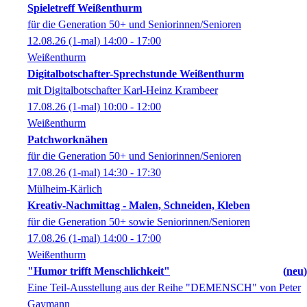
Spieletreff Weißenthurm
für die Generation 50+ und Seniorinnen/Senioren
12.08.26
(1-mal)
14:00
- 17:00
Weißenthurm
Digitalbotschafter-Sprechstunde Weißenthurm
mit Digitalbotschafter Karl-Heinz Krambeer
17.08.26
(1-mal)
10:00
- 12:00
Weißenthurm
Patchworknähen
für die Generation 50+ und Seniorinnen/Senioren
17.08.26
(1-mal)
14:30
- 17:30
Mülheim-Kärlich
Kreativ-Nachmittag - Malen, Schneiden, Kleben
für die Generation 50+ sowie Seniorinnen/Senioren
17.08.26
(1-mal)
14:00
- 17:00
Weißenthurm
"Humor trifft Menschlichkeit"
neu
Eine Teil-Ausstellung aus der Reihe "DEMENSCH" von Peter
Gaymann