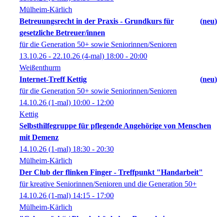
Mülheim-Kärlich
Betreuungsrecht in der Praxis - Grundkurs für
neu
gesetzliche Betreuer/innen
für die Generation 50+ sowie Seniorinnen/Senioren
13.10.26 - 22.10.26
(4-mal)
18:00
- 20:00
Weißenthurm
Internet-Treff Kettig
neu
für die Generation 50+ sowie Seniorinnen/Senioren
14.10.26
(1-mal)
10:00
- 12:00
Kettig
Selbsthilfegruppe für pflegende Angehörige von Menschen
mit Demenz
14.10.26
(1-mal)
18:30
- 20:30
Mülheim-Kärlich
Der Club der flinken Finger - Treffpunkt "Handarbeit"
für kreative Seniorinnen/Senioren und die Generation 50+
14.10.26
(1-mal)
14:15
- 17:00
Mülheim-Kärlich