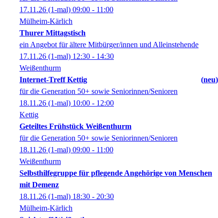
17.11.26
(1-mal)
09:00
- 11:00
Mülheim-Kärlich
Thurer Mittagstisch
ein Angebot für ältere Mitbürger/innen und Alleinstehende
17.11.26
(1-mal)
12:30
- 14:30
Weißenthurm
Internet-Treff Kettig
neu
für die Generation 50+ sowie Seniorinnen/Senioren
18.11.26
(1-mal)
10:00
- 12:00
Kettig
Geteiltes Frühstück Weißenthurm
für die Generation 50+ sowie Seniorinnen/Senioren
18.11.26
(1-mal)
09:00
- 11:00
Weißenthurm
Selbsthilfegruppe für pflegende Angehörige von Menschen
mit Demenz
18.11.26
(1-mal)
18:30
- 20:30
Mülheim-Kärlich