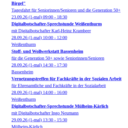
Birgel"
Tagesfahrt für Seniorinnen/Senioren und die Generation 50+
23.09.26
(1-mal)
09:00
- 18:30
Digitalbotschafter-Sprechstunde Weißenthurm
mit Digitalbotschafter Karl-Heinz Krambeer
28.09.26
(1-mal)
10:00
- 12:00
Weißenthurm
Stoff- und Wollwerkstatt Bassenheim
für die Generation 50+ sowie Seniorinnen/Senioren
28.09.26
(1-mal)
14:30
- 17:30
Bassenheim
Vernetzungstreffen für Fachkräfte in der Sozialen Arbeit
für Ehrenamtliche und Fachkräfte in der Sozialarbeit
28.09.26
(1-mal)
14:00
- 16:00
Weißenthurm
Digitalbotschafter-Sprechstunde Mülheim-Kärlich
mit Digitalbotschafter Ingo Neumann
29.09.26
(1-mal)
13:30
- 15:30
Mülheim-Kärlich