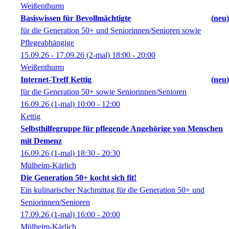
Weißenthurm
Basiswissen für Bevollmächtigte
neu
für die Generation 50+ und Seniorinnen/Senioren sowie
Pflegeabhängige
15.09.26 - 17.09.26
(2-mal)
18:00
- 20:00
Weißenthurm
Internet-Treff Kettig
neu
für die Generation 50+ sowie Seniorinnen/Senioren
16.09.26
(1-mal)
10:00
- 12:00
Kettig
Selbsthilfegruppe für pflegende Angehörige von Menschen
mit Demenz
16.09.26
(1-mal)
18:30
- 20:30
Mülheim-Kärlich
Die Generation 50+ kocht sich fit!
Ein kulinarischer Nachmittag für die Generation 50+ und
Seniorinnen/Senioren
17.09.26
(1-mal)
16:00
- 20:00
Mülheim-Kärlich