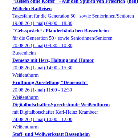
"Reisen ohne Koffer" - Auf den Spuren von Friedrich
neu
Wilhelm Raiffeisen
Tagesfahrt für die Generation 50+ sowie Seniorinnen/Senioren
19.08.26
(1-mal)
09:00
- 18:30
"Geh-spräch“ / Plauderbänkchen Bassenheim
für die Generation 50+ sowie Seniorinnen/Senioren
20.08.26
(1-mal)
09:30
- 10:30
Bassenheim
Demenz mit Herz, Haltung und Humor
20.08.26
(1-mal)
14:00
- 15:30
Weißenthurm
Eröffnung Ausstellung "Demensch"
20.08.26
(1-mal)
11:00
- 12:30
Weißenthurm
Digitalbotschafter-Sprechstunde Weißenthurm
mit Digitalbotschafter Karl-Heinz Krambeer
24.08.26
(1-mal)
10:00
- 12:00
Weißenthurm
Stoff- und Wollwerkstatt Bassenheim