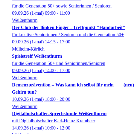
für die Generation 50+ sowie Seniorinnen / Senioren
09.09.26
(1-mal)
09:00
- 11:00
Weißenthurm
Der Club der flinken Finger - Treffpunkt "Handarbeit"
für kreative Seniorinnen / Senioren und die Generation 50+
09.09.26
(1-mal)
14:15
- 17:00
Mülheim-Kärlich
Spieletreff Weißenthurm
für die Generation 50+ und Seniorinnen/Senioren
09.09.26
(1-mal)
14:00
- 17:00
Weißenthurm
Demenzprävention – Was kann ich selbst für mein
neu
Gehirn tun?
10.09.26
(1-mal)
18:00
- 20:00
Weißenthurm
Digitalbotschafter-Sprechstunde Weißenthurm
mit Digitalbotschafter Karl-Heinz Krambeer
14.09.26
(1-mal)
10:00
- 12:00