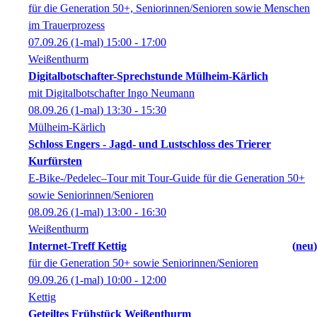
für die Generation 50+, Seniorinnen/Senioren sowie Menschen
im Trauerprozess
07.09.26
(1-mal)
15:00
- 17:00
Weißenthurm
Digitalbotschafter-Sprechstunde Mülheim-Kärlich
mit Digitalbotschafter Ingo Neumann
08.09.26
(1-mal)
13:30
- 15:30
Mülheim-Kärlich
Schloss Engers - Jagd- und Lustschloss des Trierer
Kurfürsten
E-Bike-/Pedelec–Tour mit Tour-Guide für die Generation 50+
sowie Seniorinnen/Senioren
08.09.26
(1-mal)
13:00
- 16:30
Weißenthurm
Internet-Treff Kettig
neu
für die Generation 50+ sowie Seniorinnen/Senioren
09.09.26
(1-mal)
10:00
- 12:00
Kettig
Geteiltes Frühstück Weißenthurm