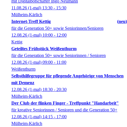
mit Digitalbotschafter Ingo Neumann
11.08.26
(1-mal)
13:30
- 15:30
Mülheim-Kärlich
Internet-Treff Kettig
neu
für die Generation 50+ sowie Seniorinnen/Senioren
12.08.26
(1-mal)
10:00
- 12:00
Kettig
Geteiltes Frühstück Weißenthurm
für die Generation 50+ sowie Seniorinnen / Senioren
12.08.26
(1-mal)
09:00
- 11:00
Weißenthurm
Selbsthilfegruppe für pflegende Angehörige von Menschen
mit Demenz
12.08.26
(1-mal)
18:30
- 20:30
Mülheim-Kärlich
Der Club der flinken Finger - Treffpunkt "Handarbeit"
für kreative Seniorinnen / Senioren und die Generation 50+
12.08.26
(1-mal)
14:15
- 17:00
Mülheim-Kärlich