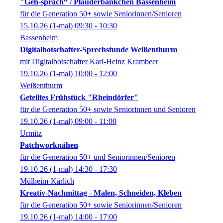
"Geh-spräch“ / Plauderbänkchen Bassenheim
für die Generation 50+ sowie Seniorinnen/Senioren
15.10.26
(1-mal)
09:30
- 10:30
Bassenheim
Digitalbotschafter-Sprechstunde Weißenthurm
mit Digitalbotschafter Karl-Heinz Krambeer
19.10.26
(1-mal)
10:00
- 12:00
Weißenthurm
Geteiltes Frühstück "Rheindörfer"
für die Generation 50+ sowie Seniorinnen und Senioren
19.10.26
(1-mal)
09:00
- 11:00
Urmitz
Patchworknähen
für die Generation 50+ und Seniorinnen/Senioren
19.10.26
(1-mal)
14:30
- 17:30
Mülheim-Kärlich
Kreativ-Nachmittag - Malen, Schneiden, Kleben
für die Generation 50+ sowie Seniorinnen/Senioren
19.10.26
(1-mal)
14:00
- 17:00