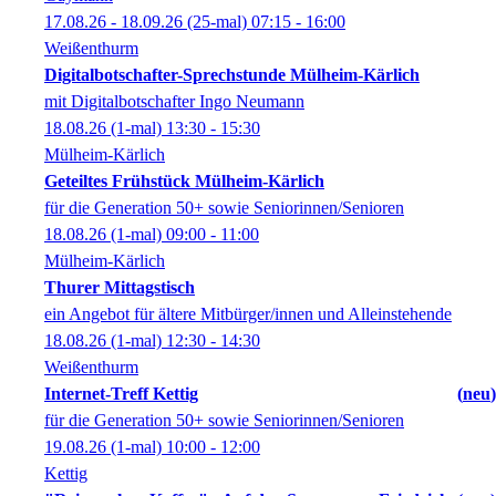
17.08.26 - 18.09.26
(25-mal)
07:15
- 16:00
Weißenthurm
Digitalbotschafter-Sprechstunde Mülheim-Kärlich
mit Digitalbotschafter Ingo Neumann
18.08.26
(1-mal)
13:30
- 15:30
Mülheim-Kärlich
Geteiltes Frühstück Mülheim-Kärlich
für die Generation 50+ sowie Seniorinnen/Senioren
18.08.26
(1-mal)
09:00
- 11:00
Mülheim-Kärlich
Thurer Mittagstisch
ein Angebot für ältere Mitbürger/innen und Alleinstehende
18.08.26
(1-mal)
12:30
- 14:30
Weißenthurm
Internet-Treff Kettig
neu
für die Generation 50+ sowie Seniorinnen/Senioren
19.08.26
(1-mal)
10:00
- 12:00
Kettig