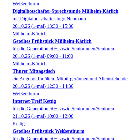
Weißenthurm
Digitalbotschafter-Sprechstunde Mülheim-Kärlich
mit Digitalbotschafter Ingo Neumann
20.10.26
(1-mal)
13:30
- 15:30
Mülheim-Kärlich
Geteiltes Frühstück Mülheim-Kärlich
für die Generation 50+ sowie Seniorinnen/Senioren
20.10.26
(1-mal)
09:00
- 11:00
Mülheim-Kärlich
Thurer Mittagstisch
ein Angebot für ältere Mitbürger/innen und Alleinstehende
20.10.26
(1-mal)
12:30
- 14:30
Weißenthurm
Internet-Treff Kettig
für die Generation 50+ sowie Seniorinnen/Senioren
21.10.26
(1-mal)
10:00
- 12:00
Kettig
Geteiltes Frühstück Weißenthurm
für die Generation 50+ sowie Seniorinnen/Senioren