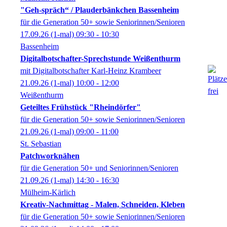
"Geh-spräch“ / Plauderbänkchen Bassenheim
für die Generation 50+ sowie Seniorinnen/Senioren
17.09.26
(1-mal)
09:30
- 10:30
Bassenheim
Digitalbotschafter-Sprechstunde Weißenthurm
mit Digitalbotschafter Karl-Heinz Krambeer
21.09.26
(1-mal)
10:00
- 12:00
Weißenthurm
Geteiltes Frühstück "Rheindörfer"
für die Generation 50+ sowie Seniorinnen/Senioren
21.09.26
(1-mal)
09:00
- 11:00
St. Sebastian
Patchworknähen
für die Generation 50+ und Seniorinnen/Senioren
21.09.26
(1-mal)
14:30
- 16:30
Mülheim-Kärlich
Kreativ-Nachmittag - Malen, Schneiden, Kleben
für die Generation 50+ sowie Seniorinnen/Senioren