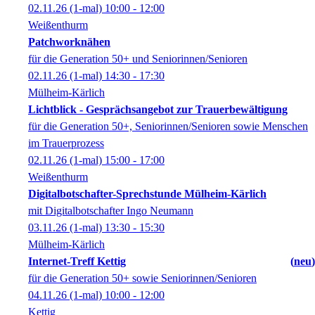
02.11.26
(1-mal)
10:00
- 12:00
Weißenthurm
Patchworknähen
für die Generation 50+ und Seniorinnen/Senioren
02.11.26
(1-mal)
14:30
- 17:30
Mülheim-Kärlich
Lichtblick - Gesprächsangebot zur Trauerbewältigung
für die Generation 50+, Seniorinnen/Senioren sowie Menschen
im Trauerprozess
02.11.26
(1-mal)
15:00
- 17:00
Weißenthurm
Digitalbotschafter-Sprechstunde Mülheim-Kärlich
mit Digitalbotschafter Ingo Neumann
03.11.26
(1-mal)
13:30
- 15:30
Mülheim-Kärlich
Internet-Treff Kettig
neu
für die Generation 50+ sowie Seniorinnen/Senioren
04.11.26
(1-mal)
10:00
- 12:00
Kettig