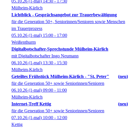
05.10.26
(1-mal)
14:30
- 17:30
Mülheim-Kärlich
Lichtblick - Gesprächsangebot zur Trauerbewältigung
für die Generation 50+, Seniorinnen/Senioren sowie Menschen
im Trauerprozess
05.10.26
(1-mal)
15:00
- 17:00
Weißenthurm
Digitalbotschafter-Sprechstunde Mülheim-Kärlich
mit Digitalbotschafter Ingo Neumann
06.10.26
(1-mal)
13:30
- 15:30
Mülheim-Kärlich
Geteiltes Frühstück Mülheim-Kärlich - "St. Peter"
neu
für die Generation 50+ sowie Seniorinnen/Senioren
06.10.26
(1-mal)
09:00
- 11:00
Mülheim-Kärlich
Internet-Treff Kettig
neu
für die Generation 50+ sowie Seniorinnen/Senioren
07.10.26
(1-mal)
10:00
- 12:00
Kettig