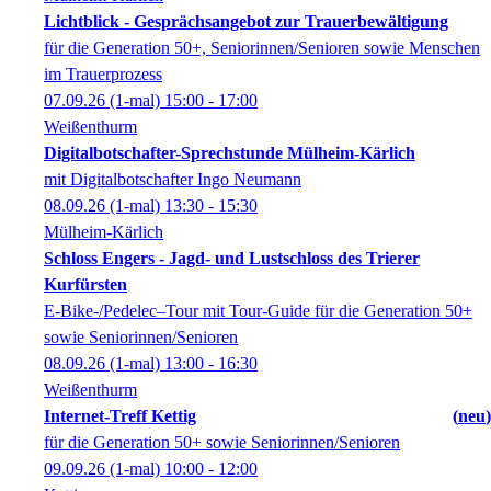
Lichtblick - Gesprächsangebot zur Trauerbewältigung
für die Generation 50+, Seniorinnen/Senioren sowie Menschen
im Trauerprozess
07.09.26
(1-mal)
15:00
- 17:00
Weißenthurm
Digitalbotschafter-Sprechstunde Mülheim-Kärlich
mit Digitalbotschafter Ingo Neumann
08.09.26
(1-mal)
13:30
- 15:30
Mülheim-Kärlich
Schloss Engers - Jagd- und Lustschloss des Trierer
Kurfürsten
E-Bike-/Pedelec–Tour mit Tour-Guide für die Generation 50+
sowie Seniorinnen/Senioren
08.09.26
(1-mal)
13:00
- 16:30
Weißenthurm
Internet-Treff Kettig
neu
für die Generation 50+ sowie Seniorinnen/Senioren
09.09.26
(1-mal)
10:00
- 12:00