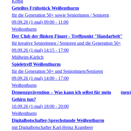
Kettig
Geteiltes Frühstück Weißenthurm
für die Generation 50+ sowie Seniorinnen / Senioren
09.09.26
(1-mal)
09:00
- 11:00
Weißenthurm
Der Club der flinken Finger - Treffpunkt "Handarbeit"
für kreative Seniorinnen / Senioren und die Generation 50+
09.09.26
(1-mal)
14:15
- 17:00
Mülheim-Kärlich
Spieletreff Weißenthurm
für die Generation 50+ und Seniorinnen/Senioren
09.09.26
(1-mal)
14:00
- 17:00
Weißenthurm
Demenzprävention – Was kann ich selbst für mein
neu
Gehirn tun?
10.09.26
(1-mal)
18:00
- 20:00
Weißenthurm
Digitalbotschafter-Sprechstunde Weißenthurm
mit Digitalbotschafter Karl-Heinz Krambeer