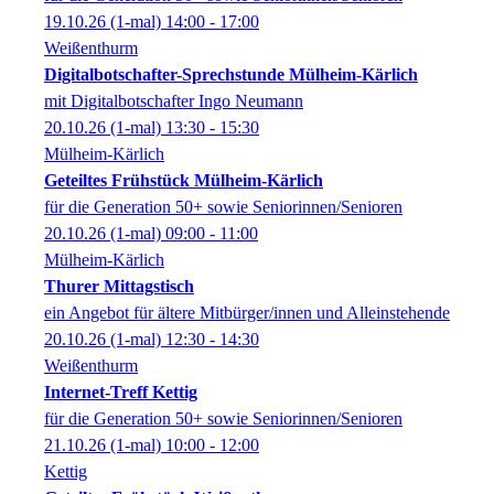
19.10.26
(1-mal)
14:00
- 17:00
Weißenthurm
Digitalbotschafter-Sprechstunde Mülheim-Kärlich
mit Digitalbotschafter Ingo Neumann
20.10.26
(1-mal)
13:30
- 15:30
Mülheim-Kärlich
Geteiltes Frühstück Mülheim-Kärlich
für die Generation 50+ sowie Seniorinnen/Senioren
20.10.26
(1-mal)
09:00
- 11:00
Mülheim-Kärlich
Thurer Mittagstisch
ein Angebot für ältere Mitbürger/innen und Alleinstehende
20.10.26
(1-mal)
12:30
- 14:30
Weißenthurm
Internet-Treff Kettig
für die Generation 50+ sowie Seniorinnen/Senioren
21.10.26
(1-mal)
10:00
- 12:00
Kettig