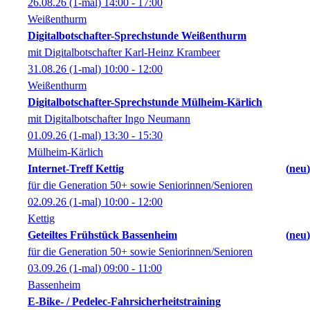
26.08.26
(1-mal)
14:00
- 17:00
Weißenthurm
Digitalbotschafter-Sprechstunde Weißenthurm
mit Digitalbotschafter Karl-Heinz Krambeer
31.08.26
(1-mal)
10:00
- 12:00
Weißenthurm
Digitalbotschafter-Sprechstunde Mülheim-Kärlich
mit Digitalbotschafter Ingo Neumann
01.09.26
(1-mal)
13:30
- 15:30
Mülheim-Kärlich
Internet-Treff Kettig
neu
für die Generation 50+ sowie Seniorinnen/Senioren
02.09.26
(1-mal)
10:00
- 12:00
Kettig
Geteiltes Frühstück Bassenheim
neu
für die Generation 50+ sowie Seniorinnen/Senioren
03.09.26
(1-mal)
09:00
- 11:00
Bassenheim
E-Bike- / Pedelec-Fahrsicherheitstraining