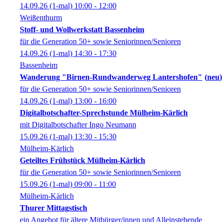
14.09.26
(1-mal)
10:00
- 12:00
Weißenthurm
Stoff- und Wollwerkstatt Bassenheim
für die Generation 50+ sowie Seniorinnen/Senioren
14.09.26
(1-mal)
14:30
- 17:30
Bassenheim
Wanderung "Birnen-Rundwanderweg Lantershofen"
neu
für die Generation 50+ sowie Seniorinnen/Senioren
14.09.26
(1-mal)
13:00
- 16:00
Digitalbotschafter-Sprechstunde Mülheim-Kärlich
mit Digitalbotschafter Ingo Neumann
15.09.26
(1-mal)
13:30
- 15:30
Mülheim-Kärlich
Geteiltes Frühstück Mülheim-Kärlich
für die Generation 50+ sowie Seniorinnen/Senioren
15.09.26
(1-mal)
09:00
- 11:00
Mülheim-Kärlich
Thurer Mittagstisch
ein Angebot für ältere Mitbürger/innen und Alleinstehende