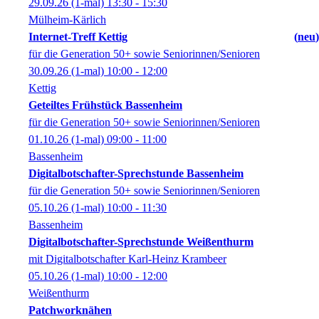
29.09.26
(1-mal)
13:30
- 15:30
Mülheim-Kärlich
Internet-Treff Kettig
neu
für die Generation 50+ sowie Seniorinnen/Senioren
30.09.26
(1-mal)
10:00
- 12:00
Kettig
Geteiltes Frühstück Bassenheim
für die Generation 50+ sowie Seniorinnen/Senioren
01.10.26
(1-mal)
09:00
- 11:00
Bassenheim
Digitalbotschafter-Sprechstunde Bassenheim
für die Generation 50+ sowie Seniorinnen/Senioren
05.10.26
(1-mal)
10:00
- 11:30
Bassenheim
Digitalbotschafter-Sprechstunde Weißenthurm
mit Digitalbotschafter Karl-Heinz Krambeer
05.10.26
(1-mal)
10:00
- 12:00
Weißenthurm
Patchworknähen