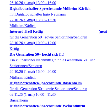
26.10.26
(1-mal)
13:00
- 16:00
Digitalbotschafter-Sprechstunde Mülheim-Kärlich
mit Digitalbotschafter Ingo Neumann
27.10.26
(1-mal)
13:30
- 15:30
Mülheim-Kärlich
Internet-Treff Kettig
neu
für die Generation 50+ sowie Seniorinnen/Senioren
28.10.26
(1-mal)
10:00
- 12:00
Kettig
Die Generation 50+ kocht sich fit!
Ein kulinarischer Nachmittag für die Generation 50+ und
Seniorinnen/Senioren
29.10.26
(1-mal)
16:00
- 20:00
Mülheim-Kärlich
Digitalbotschafter-Sprechstunde Bassenheim
für die Generation 50+ sowie Seniorinnen/Senioren
02.11.26
(1-mal)
10:00
- 11:30
Bassenheim
Digitalbotschafter-Sprechstunde Weißenthurm