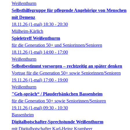
Weißenthurm
Selbsthilfegruppe für pflegende Angehörige von Menschen
mit Demenz
18.11.26
(1-mal)
18:30
- 20:30
Mülheim-Kärlich
Spieletreff Weißenthurm
für die Generation 50+ und Seniorinnen/Senioren
18.11.26
(1-mal)
14:00
- 17:00
Weißenthurm
Selbstbestimmt vorsorgen – rechtzeitig an später denken
Vortrag für die Generation 50+ sowie Seniorinnen/Senioren
19.11.26
(1-mal)
17:00
- 19:00
Weißenthurm
"Geh-spräch“ / Plauderbänkchen Bassenheim
für die Generation 50+ sowie Seniorinnen/Senioren
19.11.26
(1-mal)
09:30
- 10:30
Bassenheim
Digitalbotschafter-Sprechstunde Weißenthurm
mit Digitalbotschafter Karl-Heinz Krambeer