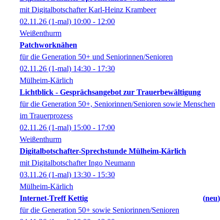
mit Digitalbotschafter Karl-Heinz Krambeer
02.11.26
(1-mal)
10:00
- 12:00
Weißenthurm
Patchworknähen
für die Generation 50+ und Seniorinnen/Senioren
02.11.26
(1-mal)
14:30
- 17:30
Mülheim-Kärlich
Lichtblick - Gesprächsangebot zur Trauerbewältigung
für die Generation 50+, Seniorinnen/Senioren sowie Menschen
im Trauerprozess
02.11.26
(1-mal)
15:00
- 17:00
Weißenthurm
Digitalbotschafter-Sprechstunde Mülheim-Kärlich
mit Digitalbotschafter Ingo Neumann
03.11.26
(1-mal)
13:30
- 15:30
Mülheim-Kärlich
Internet-Treff Kettig
neu
für die Generation 50+ sowie Seniorinnen/Senioren