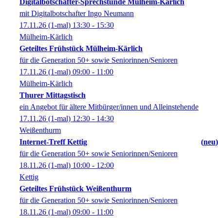
Digitalbotschafter-Sprechstunde Mülheim-Kärlich
mit Digitalbotschafter Ingo Neumann
17.11.26
(1-mal)
13:30
- 15:30
Mülheim-Kärlich
Geteiltes Frühstück Mülheim-Kärlich
für die Generation 50+ sowie Seniorinnen/Senioren
17.11.26
(1-mal)
09:00
- 11:00
Mülheim-Kärlich
Thurer Mittagstisch
ein Angebot für ältere Mitbürger/innen und Alleinstehende
17.11.26
(1-mal)
12:30
- 14:30
Weißenthurm
Internet-Treff Kettig
neu
für die Generation 50+ sowie Seniorinnen/Senioren
18.11.26
(1-mal)
10:00
- 12:00
Kettig
Geteiltes Frühstück Weißenthurm
für die Generation 50+ sowie Seniorinnen/Senioren
18.11.26
(1-mal)
09:00
- 11:00