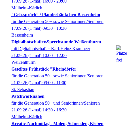
17.09.26
(1-mal)
16:00
- 20:00
Mülheim-Kärlich
"Geh-spräch“ / Plauderbänkchen Bassenheim
für die Generation 50+ sowie Seniorinnen/Senioren
17.09.26
(1-mal)
09:30
- 10:30
Bassenheim
Digitalbotschafter-Sprechstunde Weißenthurm
mit Digitalbotschafter Karl-Heinz Krambeer
21.09.26
(1-mal)
10:00
- 12:00
Weißenthurm
Geteiltes Frühstück "Rheindörfer"
für die Generation 50+ sowie Seniorinnen/Senioren
21.09.26
(1-mal)
09:00
- 11:00
St. Sebastian
Patchworknähen
für die Generation 50+ und Seniorinnen/Senioren
21.09.26
(1-mal)
14:30
- 16:30
Mülheim-Kärlich
Kreativ-Nachmittag - Malen, Schneiden, Kleben