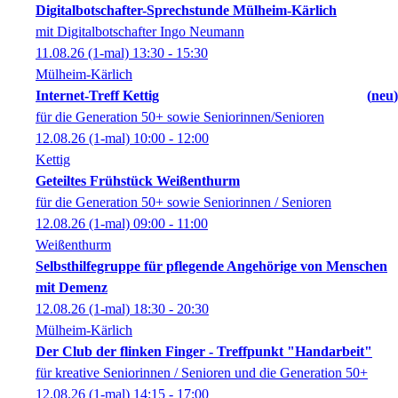
Digitalbotschafter-Sprechstunde Mülheim-Kärlich
mit Digitalbotschafter Ingo Neumann
11.08.26
(1-mal)
13:30
- 15:30
Mülheim-Kärlich
Internet-Treff Kettig
neu
für die Generation 50+ sowie Seniorinnen/Senioren
12.08.26
(1-mal)
10:00
- 12:00
Kettig
Geteiltes Frühstück Weißenthurm
für die Generation 50+ sowie Seniorinnen / Senioren
12.08.26
(1-mal)
09:00
- 11:00
Weißenthurm
Selbsthilfegruppe für pflegende Angehörige von Menschen
mit Demenz
12.08.26
(1-mal)
18:30
- 20:30
Mülheim-Kärlich
Der Club der flinken Finger - Treffpunkt "Handarbeit"
für kreative Seniorinnen / Senioren und die Generation 50+
12.08.26
(1-mal)
14:15
- 17:00