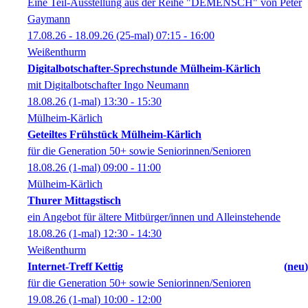
Eine Teil-Ausstellung aus der Reihe "DEMENSCH" von Peter
Gaymann
17.08.26 - 18.09.26
(25-mal)
07:15
- 16:00
Weißenthurm
Digitalbotschafter-Sprechstunde Mülheim-Kärlich
mit Digitalbotschafter Ingo Neumann
18.08.26
(1-mal)
13:30
- 15:30
Mülheim-Kärlich
Geteiltes Frühstück Mülheim-Kärlich
für die Generation 50+ sowie Seniorinnen/Senioren
18.08.26
(1-mal)
09:00
- 11:00
Mülheim-Kärlich
Thurer Mittagstisch
ein Angebot für ältere Mitbürger/innen und Alleinstehende
18.08.26
(1-mal)
12:30
- 14:30
Weißenthurm
Internet-Treff Kettig
neu
für die Generation 50+ sowie Seniorinnen/Senioren
19.08.26
(1-mal)
10:00
- 12:00