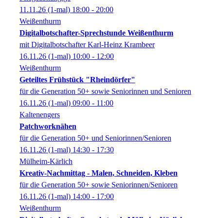
11.11.26
(1-mal)
18:00
- 20:00
Weißenthurm
Digitalbotschafter-Sprechstunde Weißenthurm
mit Digitalbotschafter Karl-Heinz Krambeer
16.11.26
(1-mal)
10:00
- 12:00
Weißenthurm
Geteiltes Frühstück "Rheindörfer"
für die Generation 50+ sowie Seniorinnen und Senioren
16.11.26
(1-mal)
09:00
- 11:00
Kaltenengers
Patchworknähen
für die Generation 50+ und Seniorinnen/Senioren
16.11.26
(1-mal)
14:30
- 17:30
Mülheim-Kärlich
Kreativ-Nachmittag - Malen, Schneiden, Kleben
für die Generation 50+ sowie Seniorinnen/Senioren
16.11.26
(1-mal)
14:00
- 17:00
Weißenthurm