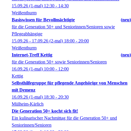
15.09.26
(1-mal)
12:30
- 14:30
Weißenthurm
Basiswissen für Bevollmächtigte
neu
für die Generation 50+ und Seniorinnen/Senioren sowie
Pflegeabhängige
15.09.26 - 17.09.26
(2-mal)
18:00
- 20:00
Weißenthurm
Internet-Treff Kettig
neu
für die Generation 50+ sowie Seniorinnen/Senioren
16.09.26
(1-mal)
10:00
- 12:00
Kettig
Selbsthilfegruppe für pflegende Angehörige von Menschen
mit Demenz
16.09.26
(1-mal)
18:30
- 20:30
Mülheim-Kärlich
Die Generation 50+ kocht sich fit!
Ein kulinarischer Nachmittag für die Generation 50+ und
Seniorinnen/Senioren