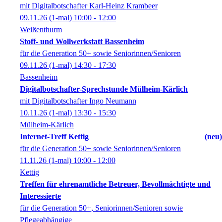
mit Digitalbotschafter Karl-Heinz Krambeer
09.11.26
(1-mal)
10:00
- 12:00
Weißenthurm
Stoff- und Wollwerkstatt Bassenheim
für die Generation 50+ sowie Seniorinnen/Senioren
09.11.26
(1-mal)
14:30
- 17:30
Bassenheim
Digitalbotschafter-Sprechstunde Mülheim-Kärlich
mit Digitalbotschafter Ingo Neumann
10.11.26
(1-mal)
13:30
- 15:30
Mülheim-Kärlich
Internet-Treff Kettig
neu
für die Generation 50+ sowie Seniorinnen/Senioren
11.11.26
(1-mal)
10:00
- 12:00
Kettig
Treffen für ehrenamtliche Betreuer, Bevollmächtigte und
Interessierte
für die Generation 50+, Seniorinnen/Senioren sowie
Pflegeabhängige