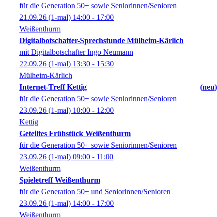
für die Generation 50+ sowie Seniorinnen/Senioren
21.09.26
(1-mal)
14:00
- 17:00
Weißenthurm
Digitalbotschafter-Sprechstunde Mülheim-Kärlich
mit Digitalbotschafter Ingo Neumann
22.09.26
(1-mal)
13:30
- 15:30
Mülheim-Kärlich
Internet-Treff Kettig
neu
für die Generation 50+ sowie Seniorinnen/Senioren
23.09.26
(1-mal)
10:00
- 12:00
Kettig
Geteiltes Frühstück Weißenthurm
für die Generation 50+ sowie Seniorinnen/Senioren
23.09.26
(1-mal)
09:00
- 11:00
Weißenthurm
Spieletreff Weißenthurm
für die Generation 50+ und Seniorinnen/Senioren
23.09.26
(1-mal)
14:00
- 17:00
Weißenthurm