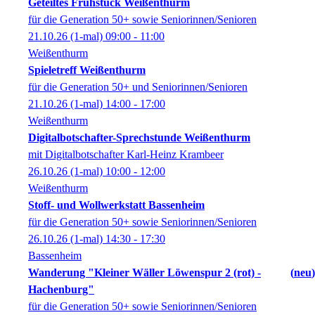
Geteiltes Frühstück Weißenthurm
für die Generation 50+ sowie Seniorinnen/Senioren
21.10.26
(1-mal)
09:00
- 11:00
Weißenthurm
Spieletreff Weißenthurm
für die Generation 50+ und Seniorinnen/Senioren
21.10.26
(1-mal)
14:00
- 17:00
Weißenthurm
Digitalbotschafter-Sprechstunde Weißenthurm
mit Digitalbotschafter Karl-Heinz Krambeer
26.10.26
(1-mal)
10:00
- 12:00
Weißenthurm
Stoff- und Wollwerkstatt Bassenheim
für die Generation 50+ sowie Seniorinnen/Senioren
26.10.26
(1-mal)
14:30
- 17:30
Bassenheim
Wanderung "Kleiner Wäller Löwenspur 2 (rot) -
neu
Hachenburg"
für die Generation 50+ sowie Seniorinnen/Senioren