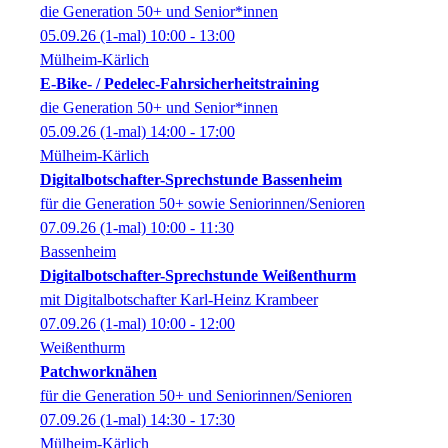
die Generation 50+ und Senior*innen
05.09.26
(1-mal)
10:00
- 13:00
Mülheim-Kärlich
E-Bike- / Pedelec-Fahrsicherheitstraining
die Generation 50+ und Senior*innen
05.09.26
(1-mal)
14:00
- 17:00
Mülheim-Kärlich
Digitalbotschafter-Sprechstunde Bassenheim
für die Generation 50+ sowie Seniorinnen/Senioren
07.09.26
(1-mal)
10:00
- 11:30
Bassenheim
Digitalbotschafter-Sprechstunde Weißenthurm
mit Digitalbotschafter Karl-Heinz Krambeer
07.09.26
(1-mal)
10:00
- 12:00
Weißenthurm
Patchworknähen
für die Generation 50+ und Seniorinnen/Senioren
07.09.26
(1-mal)
14:30
- 17:30
Mülheim-Kärlich