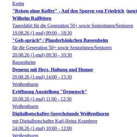
Kettig
"Reisen ohne Koffer" - Auf den Spuren von Friedrich
neu
Wilhelm Raiffeisen
Tagesfahrt für die Generation 50+ sowie Seniorinnen/Senioren
19.08.26
(1-mal)
09:00
- 18:30
"Geh-spräch“ / Plauderbänkchen Bassenheim
für die Generation 50+ sowie Seniorinnen/Senioren
20.08.26
(1-mal)
09:30
- 10:30
Bassenheim
Demenz mit Herz, Haltung und Humor
20.08.26
(1-mal)
14:00
- 15:30
Weißenthurm
Eröffnung Ausstellung "Demensch"
20.08.26
(1-mal)
11:00
- 12:30
Weißenthurm
Digitalbotschafter-Sprechstunde Weißenthurm
mit Digitalbotschafter Karl-Heinz Krambeer
24.08.26
(1-mal)
10:00
- 12:00
Weißenthurm