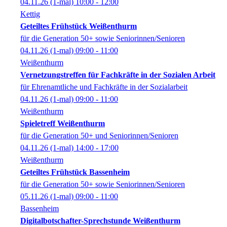
04.11.26
(1-mal)
10:00
- 12:00
Kettig
Geteiltes Frühstück Weißenthurm
für die Generation 50+ sowie Seniorinnen/Senioren
04.11.26
(1-mal)
09:00
- 11:00
Weißenthurm
Vernetzungstreffen für Fachkräfte in der Sozialen Arbeit
für Ehrenamtliche und Fachkräfte in der Sozialarbeit
04.11.26
(1-mal)
09:00
- 11:00
Weißenthurm
Spieletreff Weißenthurm
für die Generation 50+ und Seniorinnen/Senioren
04.11.26
(1-mal)
14:00
- 17:00
Weißenthurm
Geteiltes Frühstück Bassenheim
für die Generation 50+ sowie Seniorinnen/Senioren
05.11.26
(1-mal)
09:00
- 11:00
Bassenheim
Digitalbotschafter-Sprechstunde Weißenthurm