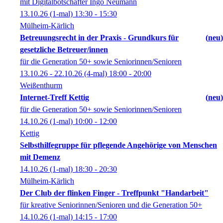
mit Digitalbotschafter Ingo Neumann
13.10.26
(1-mal)
13:30
- 15:30
Mülheim-Kärlich
Betreuungsrecht in der Praxis - Grundkurs für
neu
gesetzliche Betreuer/innen
für die Generation 50+ sowie Seniorinnen/Senioren
13.10.26 - 22.10.26
(4-mal)
18:00
- 20:00
Weißenthurm
Internet-Treff Kettig
neu
für die Generation 50+ sowie Seniorinnen/Senioren
14.10.26
(1-mal)
10:00
- 12:00
Kettig
Selbsthilfegruppe für pflegende Angehörige von Menschen
mit Demenz
14.10.26
(1-mal)
18:30
- 20:30
Mülheim-Kärlich
Der Club der flinken Finger - Treffpunkt "Handarbeit"
für kreative Seniorinnen/Senioren und die Generation 50+
14.10.26
(1-mal)
14:15
- 17:00