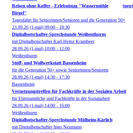
Reisen ohne Koffer - Erlebnistag "Wassermühle
neu
Birgel"
Tagesfahrt für Seniorinnen/Senioren und die Generation 50+
23.09.26
(1-mal)
09:00
- 18:30
Digitalbotschafter-Sprechstunde Weißenthurm
mit Digitalbotschafter Karl-Heinz Krambeer
28.09.26
(1-mal)
10:00
- 12:00
Weißenthurm
Stoff- und Wollwerkstatt Bassenheim
für die Generation 50+ sowie Seniorinnen/Senioren
28.09.26
(1-mal)
14:30
- 17:30
Bassenheim
Vernetzungstreffen für Fachkräfte in der Sozialen Arbeit
für Ehrenamtliche und Fachkräfte in der Sozialarbeit
28.09.26
(1-mal)
14:00
- 16:00
Weißenthurm
Digitalbotschafter-Sprechstunde Mülheim-Kärlich
mit Digitalbotschafter Ingo Neumann