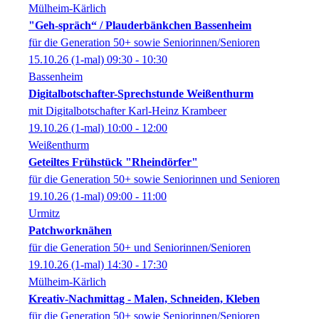
Mülheim-Kärlich
"Geh-spräch“ / Plauderbänkchen Bassenheim
für die Generation 50+ sowie Seniorinnen/Senioren
15.10.26
(1-mal)
09:30
- 10:30
Bassenheim
Digitalbotschafter-Sprechstunde Weißenthurm
mit Digitalbotschafter Karl-Heinz Krambeer
19.10.26
(1-mal)
10:00
- 12:00
Weißenthurm
Geteiltes Frühstück "Rheindörfer"
für die Generation 50+ sowie Seniorinnen und Senioren
19.10.26
(1-mal)
09:00
- 11:00
Urmitz
Patchworknähen
für die Generation 50+ und Seniorinnen/Senioren
19.10.26
(1-mal)
14:30
- 17:30
Mülheim-Kärlich
Kreativ-Nachmittag - Malen, Schneiden, Kleben
für die Generation 50+ sowie Seniorinnen/Senioren