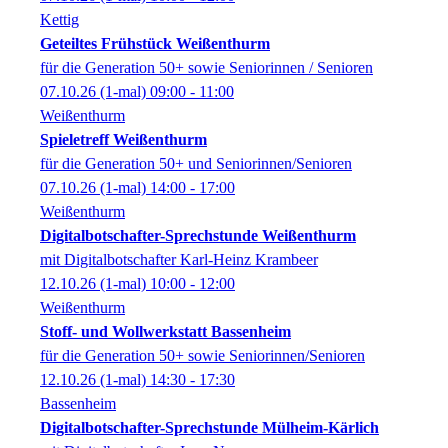
Kettig
Geteiltes Frühstück Weißenthurm
für die Generation 50+ sowie Seniorinnen / Senioren
07.10.26
(1-mal)
09:00
- 11:00
Weißenthurm
Spieletreff Weißenthurm
für die Generation 50+ und Seniorinnen/Senioren
07.10.26
(1-mal)
14:00
- 17:00
Weißenthurm
Digitalbotschafter-Sprechstunde Weißenthurm
mit Digitalbotschafter Karl-Heinz Krambeer
12.10.26
(1-mal)
10:00
- 12:00
Weißenthurm
Stoff- und Wollwerkstatt Bassenheim
für die Generation 50+ sowie Seniorinnen/Senioren
12.10.26
(1-mal)
14:30
- 17:30
Bassenheim
Digitalbotschafter-Sprechstunde Mülheim-Kärlich