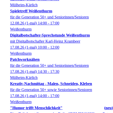
Mülheim-Kärlich
Spieletreff Weißenthurm
für die Generation 50+ und Seniorinnen/Senioren
12.08.26
(1-mal)
14:00
- 17:00
Weißenthurm
Digitalbotschafter-Sprechstunde Weißenthurm
mit Digitalbotschafter Karl-Heinz Krambeer
17.08.26
(1-mal)
10:00
- 12:00
Weißenthurm
Patchworknähen
für die Generation 50+ und Seniorinnen/Senioren
17.08.26
(1-mal)
14:30
- 17:30
Mülheim-Kärlich
Kreativ-Nachmittag - Malen, Schneiden, Kleben
für die Generation 50+ sowie Seniorinnen/Senioren
17.08.26
(1-mal)
14:00
- 17:00
Weißenthurm
"Humor trifft Menschlichkeit"
neu