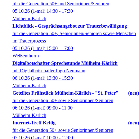
für die Generation 50+ und Seniorinnen/Senioren
05.10.26
(1-mal)
14:30
- 17:30
Mülheim-Kärlich
Lichtblick - Gesprächsangebot zur Trauerbewältigung
für die Generation 50+, Seniorinnen/Senioren sowie Menschen
im Trauerprozess
05.10.26
(1-mal)
15:00
- 17:00
Weißenthurm
Digitalbotschafter-Sprechstunde Mülheim-Kärlich
mit Digitalbotschafter Ingo Neumann
06.10.26
(1-mal)
13:30
- 15:30
Mülheim-Kärlich
Geteiltes Frühstück Mülheim-Kärlich - "St. Peter"
neu
für die Generation 50+ sowie Seniorinnen/Senioren
06.10.26
(1-mal)
09:00
- 11:00
Mülheim-Kärlich
Internet-Treff Kettig
neu
für die Generation 50+ sowie Seniorinnen/Senioren
07.10.26
(1-mal)
10:00
- 12:00