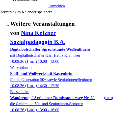
Anmelden
Termin(e) im Kalender speichern
Weitere Veranstaltungen
von
Nina
Ketzner
Sozialpädagogin B.A.
Digitalbotschafter-Sprechstunde Weißenthurm
mit Digitalbotschafter Karl-Heinz Krambeer
10.08.26
(1-mal)
10:00
- 12:00
Weißenthurm
Stoff- und Wollwerkstatt Bassenheim
für die Generation 50+ sowie Seniorinnen/Senioren
10.08.26
(1-mal)
14:30
- 17:30
Bassenheim
Wanderung "Arzheimer Rundwanderweg Nr. 3"
neu
die Generation 50+ und Seniorinnen/Senioren
10.08.26
(1-mal)
13:00
- 16:00