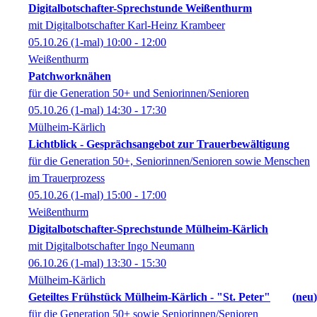
Digitalbotschafter-Sprechstunde Weißenthurm
mit Digitalbotschafter Karl-Heinz Krambeer
05.10.26
(1-mal)
10:00
- 12:00
Weißenthurm
Patchworknähen
für die Generation 50+ und Seniorinnen/Senioren
05.10.26
(1-mal)
14:30
- 17:30
Mülheim-Kärlich
Lichtblick - Gesprächsangebot zur Trauerbewältigung
für die Generation 50+, Seniorinnen/Senioren sowie Menschen
im Trauerprozess
05.10.26
(1-mal)
15:00
- 17:00
Weißenthurm
Digitalbotschafter-Sprechstunde Mülheim-Kärlich
mit Digitalbotschafter Ingo Neumann
06.10.26
(1-mal)
13:30
- 15:30
Mülheim-Kärlich
Geteiltes Frühstück Mülheim-Kärlich - "St. Peter"
neu
für die Generation 50+ sowie Seniorinnen/Senioren