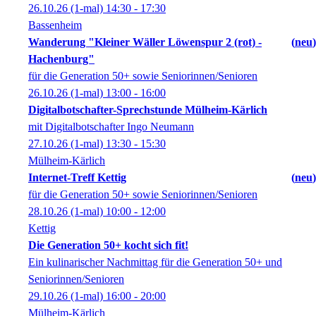
26.10.26
(1-mal)
14:30
- 17:30
Bassenheim
Wanderung "Kleiner Wäller Löwenspur 2 (rot) -
neu
Hachenburg"
für die Generation 50+ sowie Seniorinnen/Senioren
26.10.26
(1-mal)
13:00
- 16:00
Digitalbotschafter-Sprechstunde Mülheim-Kärlich
mit Digitalbotschafter Ingo Neumann
27.10.26
(1-mal)
13:30
- 15:30
Mülheim-Kärlich
Internet-Treff Kettig
neu
für die Generation 50+ sowie Seniorinnen/Senioren
28.10.26
(1-mal)
10:00
- 12:00
Kettig
Die Generation 50+ kocht sich fit!
Ein kulinarischer Nachmittag für die Generation 50+ und
Seniorinnen/Senioren
29.10.26
(1-mal)
16:00
- 20:00
Mülheim-Kärlich