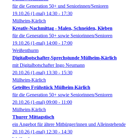
für die Generation 50+ und Seniorinnen/Senioren
19.10.26
(1-mal)
14:30
- 17:30
Mülheim-Kärlich
Kreativ-Nachmittag - Malen, Schneiden, Kleben
für die Generation 50+ sowie Seniorinnen/Senioren
19.10.26
(1-mal)
14:00
- 17:00
Weißenthurm
Digitalbotschafter-Sprechstunde Mülheim-Kärlich
mit Digitalbotschafter Ingo Neumann
20.10.26
(1-mal)
13:30
- 15:30
Mülheim-Kärlich
Geteiltes Frühstück Mülheim-Kärlich
für die Generation 50+ sowie Seniorinnen/Senioren
20.10.26
(1-mal)
09:00
- 11:00
Mülheim-Kärlich
Thurer Mittagstisch
ein Angebot für ältere Mitbürger/innen und Alleinstehende
20.10.26
(1-mal)
12:30
- 14:30