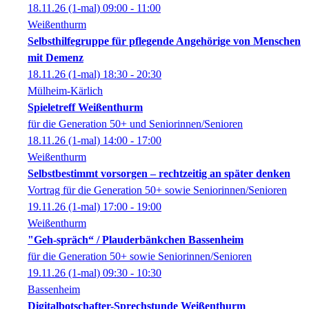
18.11.26
(1-mal)
09:00
- 11:00
Weißenthurm
Selbsthilfegruppe für pflegende Angehörige von Menschen
mit Demenz
18.11.26
(1-mal)
18:30
- 20:30
Mülheim-Kärlich
Spieletreff Weißenthurm
für die Generation 50+ und Seniorinnen/Senioren
18.11.26
(1-mal)
14:00
- 17:00
Weißenthurm
Selbstbestimmt vorsorgen – rechtzeitig an später denken
Vortrag für die Generation 50+ sowie Seniorinnen/Senioren
19.11.26
(1-mal)
17:00
- 19:00
Weißenthurm
"Geh-spräch“ / Plauderbänkchen Bassenheim
für die Generation 50+ sowie Seniorinnen/Senioren
19.11.26
(1-mal)
09:30
- 10:30
Bassenheim
Digitalbotschafter-Sprechstunde Weißenthurm