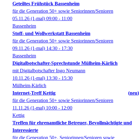
Geteiltes Frühstück Bassenheim
für die Generation 50+ sowie Seniorinnen/Senioren
05.11.26
(1-mal)
09:00
- 11:00
Bassenheim
Stoff- und Wollwerkstatt Bassenheim
für die Generation 50+ sowie Seniorinnen/Senioren
09.11.26
(1-mal)
14:30
- 17:30
Bassenheim
Digitalbotschafter-Sprechstunde Mülheim-Kärlich
mit Digitalbotschafter Ingo Neumann
10.11.26
(1-mal)
13:30
- 15:30
Mülheim-Kärlich
Internet-Treff Kettig
neu
für die Generation 50+ sowie Seniorinnen/Senioren
11.11.26
(1-mal)
10:00
- 12:00
Kettig
Treffen für ehrenamtliche Betreuer, Bevollmächtigte und
Interessierte
für die Generation 50+, Seniorinnen/Senioren sowie