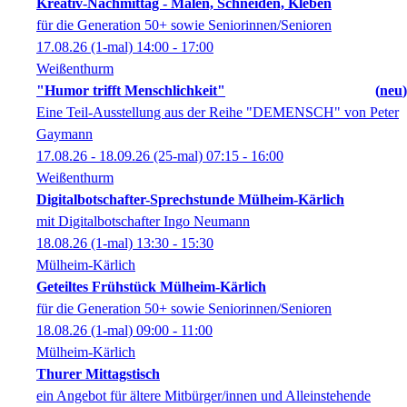
Kreativ-Nachmittag - Malen, Schneiden, Kleben
für die Generation 50+ sowie Seniorinnen/Senioren
17.08.26
(1-mal)
14:00
- 17:00
Weißenthurm
"Humor trifft Menschlichkeit"
neu
Eine Teil-Ausstellung aus der Reihe "DEMENSCH" von Peter
Gaymann
17.08.26 - 18.09.26
(25-mal)
07:15
- 16:00
Weißenthurm
Digitalbotschafter-Sprechstunde Mülheim-Kärlich
mit Digitalbotschafter Ingo Neumann
18.08.26
(1-mal)
13:30
- 15:30
Mülheim-Kärlich
Geteiltes Frühstück Mülheim-Kärlich
für die Generation 50+ sowie Seniorinnen/Senioren
18.08.26
(1-mal)
09:00
- 11:00
Mülheim-Kärlich
Thurer Mittagstisch
ein Angebot für ältere Mitbürger/innen und Alleinstehende