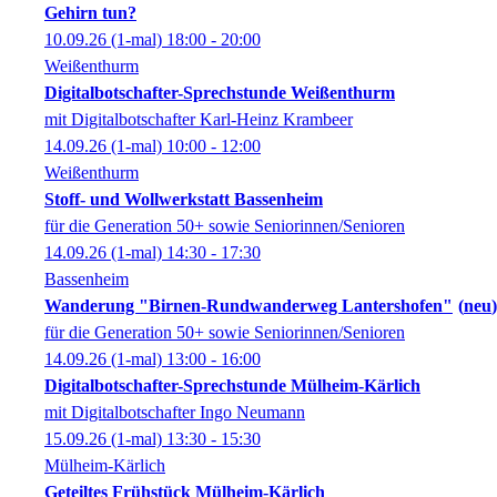
Gehirn tun?
10.09.26
(1-mal)
18:00
- 20:00
Weißenthurm
Digitalbotschafter-Sprechstunde Weißenthurm
mit Digitalbotschafter Karl-Heinz Krambeer
14.09.26
(1-mal)
10:00
- 12:00
Weißenthurm
Stoff- und Wollwerkstatt Bassenheim
für die Generation 50+ sowie Seniorinnen/Senioren
14.09.26
(1-mal)
14:30
- 17:30
Bassenheim
Wanderung "Birnen-Rundwanderweg Lantershofen"
neu
für die Generation 50+ sowie Seniorinnen/Senioren
14.09.26
(1-mal)
13:00
- 16:00
Digitalbotschafter-Sprechstunde Mülheim-Kärlich
mit Digitalbotschafter Ingo Neumann
15.09.26
(1-mal)
13:30
- 15:30
Mülheim-Kärlich
Geteiltes Frühstück Mülheim-Kärlich