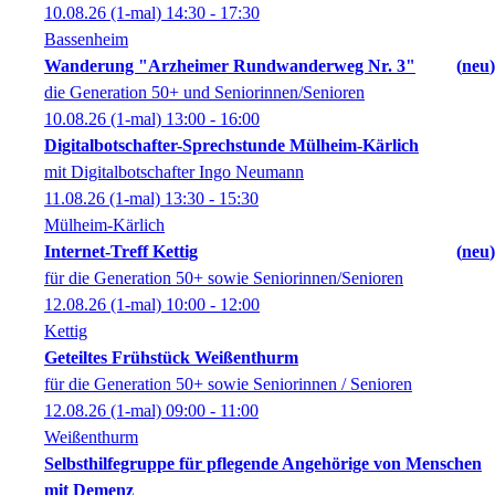
10.08.26
(1-mal)
14:30
- 17:30
Bassenheim
Wanderung "Arzheimer Rundwanderweg Nr. 3"
neu
die Generation 50+ und Seniorinnen/Senioren
10.08.26
(1-mal)
13:00
- 16:00
Digitalbotschafter-Sprechstunde Mülheim-Kärlich
mit Digitalbotschafter Ingo Neumann
11.08.26
(1-mal)
13:30
- 15:30
Mülheim-Kärlich
Internet-Treff Kettig
neu
für die Generation 50+ sowie Seniorinnen/Senioren
12.08.26
(1-mal)
10:00
- 12:00
Kettig
Geteiltes Frühstück Weißenthurm
für die Generation 50+ sowie Seniorinnen / Senioren
12.08.26
(1-mal)
09:00
- 11:00
Weißenthurm
Selbsthilfegruppe für pflegende Angehörige von Menschen
mit Demenz