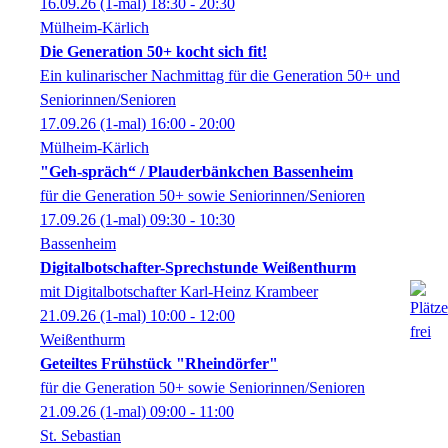
16.09.26
(1-mal)
18:30
- 20:30
Mülheim-Kärlich
Die Generation 50+ kocht sich fit!
Ein kulinarischer Nachmittag für die Generation 50+ und
Seniorinnen/Senioren
17.09.26
(1-mal)
16:00
- 20:00
Mülheim-Kärlich
"Geh-spräch“ / Plauderbänkchen Bassenheim
für die Generation 50+ sowie Seniorinnen/Senioren
17.09.26
(1-mal)
09:30
- 10:30
Bassenheim
Digitalbotschafter-Sprechstunde Weißenthurm
mit Digitalbotschafter Karl-Heinz Krambeer
21.09.26
(1-mal)
10:00
- 12:00
Weißenthurm
Geteiltes Frühstück "Rheindörfer"
für die Generation 50+ sowie Seniorinnen/Senioren
21.09.26
(1-mal)
09:00
- 11:00
St. Sebastian