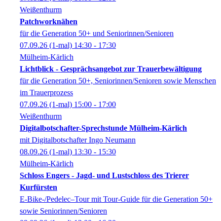
Weißenthurm
Patchworknähen
für die Generation 50+ und Seniorinnen/Senioren
07.09.26
(1-mal)
14:30
- 17:30
Mülheim-Kärlich
Lichtblick - Gesprächsangebot zur Trauerbewältigung
für die Generation 50+, Seniorinnen/Senioren sowie Menschen
im Trauerprozess
07.09.26
(1-mal)
15:00
- 17:00
Weißenthurm
Digitalbotschafter-Sprechstunde Mülheim-Kärlich
mit Digitalbotschafter Ingo Neumann
08.09.26
(1-mal)
13:30
- 15:30
Mülheim-Kärlich
Schloss Engers - Jagd- und Lustschloss des Trierer
Kurfürsten
E-Bike-/Pedelec–Tour mit Tour-Guide für die Generation 50+
sowie Seniorinnen/Senioren