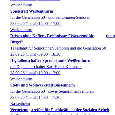
Weißenthurm
Spieletreff Weißenthurm
für die Generation 50+ und Seniorinnen/Senioren
23.09.26
(1-mal)
14:00
- 17:00
Weißenthurm
Reisen ohne Koffer - Erlebnistag "Wassermühle
neu
Birgel"
Tagesfahrt für Seniorinnen/Senioren und die Generation 50+
23.09.26
(1-mal)
09:00
- 18:30
Digitalbotschafter-Sprechstunde Weißenthurm
mit Digitalbotschafter Karl-Heinz Krambeer
28.09.26
(1-mal)
10:00
- 12:00
Weißenthurm
Stoff- und Wollwerkstatt Bassenheim
für die Generation 50+ sowie Seniorinnen/Senioren
28.09.26
(1-mal)
14:30
- 17:30
Bassenheim
Vernetzungstreffen für Fachkräfte in der Sozialen Arbeit