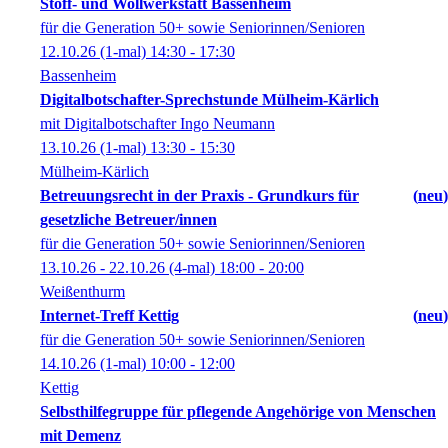
Stoff- und Wollwerkstatt Bassenheim
für die Generation 50+ sowie Seniorinnen/Senioren
12.10.26
(1-mal)
14:30
- 17:30
Bassenheim
Digitalbotschafter-Sprechstunde Mülheim-Kärlich
mit Digitalbotschafter Ingo Neumann
13.10.26
(1-mal)
13:30
- 15:30
Mülheim-Kärlich
Betreuungsrecht in der Praxis - Grundkurs für
neu
gesetzliche Betreuer/innen
für die Generation 50+ sowie Seniorinnen/Senioren
13.10.26 - 22.10.26
(4-mal)
18:00
- 20:00
Weißenthurm
Internet-Treff Kettig
neu
für die Generation 50+ sowie Seniorinnen/Senioren
14.10.26
(1-mal)
10:00
- 12:00
Kettig
Selbsthilfegruppe für pflegende Angehörige von Menschen
mit Demenz