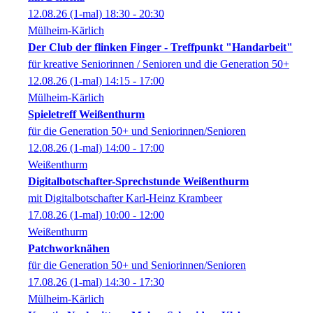
12.08.26
(1-mal)
18:30
- 20:30
Mülheim-Kärlich
Der Club der flinken Finger - Treffpunkt "Handarbeit"
für kreative Seniorinnen / Senioren und die Generation 50+
12.08.26
(1-mal)
14:15
- 17:00
Mülheim-Kärlich
Spieletreff Weißenthurm
für die Generation 50+ und Seniorinnen/Senioren
12.08.26
(1-mal)
14:00
- 17:00
Weißenthurm
Digitalbotschafter-Sprechstunde Weißenthurm
mit Digitalbotschafter Karl-Heinz Krambeer
17.08.26
(1-mal)
10:00
- 12:00
Weißenthurm
Patchworknähen
für die Generation 50+ und Seniorinnen/Senioren
17.08.26
(1-mal)
14:30
- 17:30
Mülheim-Kärlich