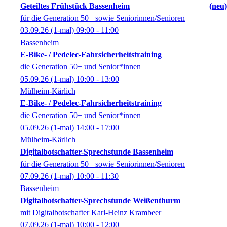
Geteiltes Frühstück Bassenheim
neu
für die Generation 50+ sowie Seniorinnen/Senioren
03.09.26
(1-mal)
09:00
- 11:00
Bassenheim
E-Bike- / Pedelec-Fahrsicherheitstraining
die Generation 50+ und Senior*innen
05.09.26
(1-mal)
10:00
- 13:00
Mülheim-Kärlich
E-Bike- / Pedelec-Fahrsicherheitstraining
die Generation 50+ und Senior*innen
05.09.26
(1-mal)
14:00
- 17:00
Mülheim-Kärlich
Digitalbotschafter-Sprechstunde Bassenheim
für die Generation 50+ sowie Seniorinnen/Senioren
07.09.26
(1-mal)
10:00
- 11:30
Bassenheim
Digitalbotschafter-Sprechstunde Weißenthurm
mit Digitalbotschafter Karl-Heinz Krambeer
07.09.26
(1-mal)
10:00
- 12:00