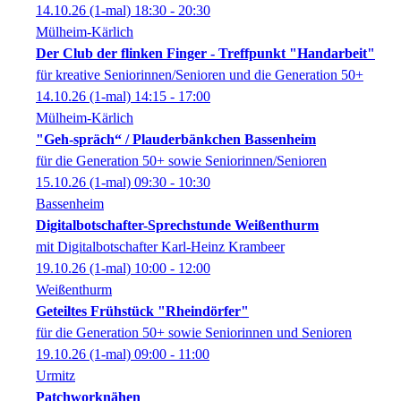
14.10.26
(1-mal)
18:30
- 20:30
Mülheim-Kärlich
Der Club der flinken Finger - Treffpunkt "Handarbeit"
für kreative Seniorinnen/Senioren und die Generation 50+
14.10.26
(1-mal)
14:15
- 17:00
Mülheim-Kärlich
"Geh-spräch“ / Plauderbänkchen Bassenheim
für die Generation 50+ sowie Seniorinnen/Senioren
15.10.26
(1-mal)
09:30
- 10:30
Bassenheim
Digitalbotschafter-Sprechstunde Weißenthurm
mit Digitalbotschafter Karl-Heinz Krambeer
19.10.26
(1-mal)
10:00
- 12:00
Weißenthurm
Geteiltes Frühstück "Rheindörfer"
für die Generation 50+ sowie Seniorinnen und Senioren
19.10.26
(1-mal)
09:00
- 11:00
Urmitz
Patchworknähen