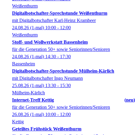
Weißenthurm
Digitalbotschafter-Sprechstunde Weißenthurm
mit Digitalbotschafter Karl-Heinz Krambeer
24.08.26
(1-mal)
10:00
- 12:00
Weißenthurm
Stoff- und Wollwerkstatt Bassenheim
für die Generation 50+ sowie Seniorinnen/Senioren
24.08.26
(1-mal)
14:30
- 17:30
Bassenheim
Digitalbotschafter-Sprechstunde Mülheim-Kärlich
mit Digitalbotschafter Ingo Neumann
25.08.26
(1-mal)
13:30
- 15:30
Mülheim-Kärlich
Internet-Treff Kettig
neu
für die Generation 50+ sowie Seniorinnen/Senioren
26.08.26
(1-mal)
10:00
- 12:00
Kettig
Geteiltes Frühstück Weißenthurm