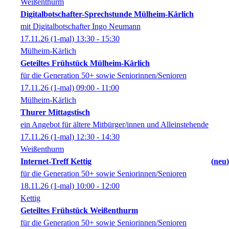
Weißenthurm
Digitalbotschafter-Sprechstunde Mülheim-Kärlich
mit Digitalbotschafter Ingo Neumann
17.11.26
(1-mal)
13:30
- 15:30
Mülheim-Kärlich
Geteiltes Frühstück Mülheim-Kärlich
für die Generation 50+ sowie Seniorinnen/Senioren
17.11.26
(1-mal)
09:00
- 11:00
Mülheim-Kärlich
Thurer Mittagstisch
ein Angebot für ältere Mitbürger/innen und Alleinstehende
17.11.26
(1-mal)
12:30
- 14:30
Weißenthurm
Internet-Treff Kettig
neu
für die Generation 50+ sowie Seniorinnen/Senioren
18.11.26
(1-mal)
10:00
- 12:00
Kettig
Geteiltes Frühstück Weißenthurm
für die Generation 50+ sowie Seniorinnen/Senioren