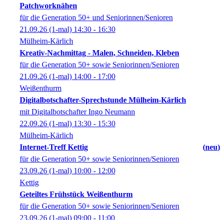
Patchworknähen
für die Generation 50+ und Seniorinnen/Senioren
21.09.26
(1-mal)
14:30
- 16:30
Mülheim-Kärlich
Kreativ-Nachmittag - Malen, Schneiden, Kleben
für die Generation 50+ sowie Seniorinnen/Senioren
21.09.26
(1-mal)
14:00
- 17:00
Weißenthurm
Digitalbotschafter-Sprechstunde Mülheim-Kärlich
mit Digitalbotschafter Ingo Neumann
22.09.26
(1-mal)
13:30
- 15:30
Mülheim-Kärlich
Internet-Treff Kettig
neu
für die Generation 50+ sowie Seniorinnen/Senioren
23.09.26
(1-mal)
10:00
- 12:00
Kettig
Geteiltes Frühstück Weißenthurm
für die Generation 50+ sowie Seniorinnen/Senioren
23.09.26
(1-mal)
09:00
- 11:00