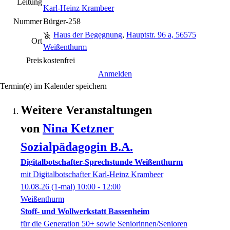
Leitung
Karl-Heinz Krambeer
Nummer
Bürger-258
Haus der Begegnung
,
Hauptstr. 96 a, 56575
Ort
Weißenthurm
Preis
kostenfrei
Anmelden
Termin(e) im Kalender speichern
Weitere Veranstaltungen
von
Nina
Ketzner
Sozialpädagogin B.A.
Digitalbotschafter-Sprechstunde Weißenthurm
mit Digitalbotschafter Karl-Heinz Krambeer
10.08.26
(1-mal)
10:00
- 12:00
Weißenthurm
Stoff- und Wollwerkstatt Bassenheim
für die Generation 50+ sowie Seniorinnen/Senioren