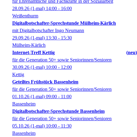
für Ehrenamtliche und Fachkräfte in der Sozialarbeit
28.09.26
(1-mal)
14:00
- 16:00
Weißenthurm
Digitalbotschafter-Sprechstunde Mülheim-Kärlich
mit Digitalbotschafter Ingo Neumann
29.09.26
(1-mal)
13:30
- 15:30
Mülheim-Kärlich
Internet-Treff Kettig
neu
für die Generation 50+ sowie Seniorinnen/Senioren
30.09.26
(1-mal)
10:00
- 12:00
Kettig
Geteiltes Frühstück Bassenheim
für die Generation 50+ sowie Seniorinnen/Senioren
01.10.26
(1-mal)
09:00
- 11:00
Bassenheim
Digitalbotschafter-Sprechstunde Bassenheim
für die Generation 50+ sowie Seniorinnen/Senioren
05.10.26
(1-mal)
10:00
- 11:30
Bassenheim