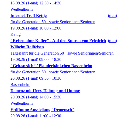
18.08.26
(1-mal)
12:30
- 14:30
Weißenthurm
Internet-Treff Kettig
neu
für die Generation 50+ sowie Seniorinnen/Senioren
19.08.26
(1-mal)
10:00
- 12:00
Kettig
"Reisen ohne Koffer" - Auf den Spuren von Friedrich
neu
Wilhelm Raiffeisen
Tagesfahrt für die Generation 50+ sowie Seniorinnen/Senioren
19.08.26
(1-mal)
09:00
- 18:30
"Geh-spräch“ / Plauderbänkchen Bassenheim
für die Generation 50+ sowie Seniorinnen/Senioren
20.08.26
(1-mal)
09:30
- 10:30
Bassenheim
Demenz mit Herz, Haltung und Humor
20.08.26
(1-mal)
14:00
- 15:30
Weißenthurm
Eröffnung Ausstellung "Demensch"
20.08.26
(1-mal)
11:00
- 12:30