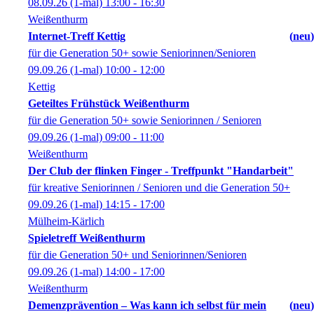
08.09.26
(1-mal)
13:00
- 16:30
Weißenthurm
Internet-Treff Kettig
neu
für die Generation 50+ sowie Seniorinnen/Senioren
09.09.26
(1-mal)
10:00
- 12:00
Kettig
Geteiltes Frühstück Weißenthurm
für die Generation 50+ sowie Seniorinnen / Senioren
09.09.26
(1-mal)
09:00
- 11:00
Weißenthurm
Der Club der flinken Finger - Treffpunkt "Handarbeit"
für kreative Seniorinnen / Senioren und die Generation 50+
09.09.26
(1-mal)
14:15
- 17:00
Mülheim-Kärlich
Spieletreff Weißenthurm
für die Generation 50+ und Seniorinnen/Senioren
09.09.26
(1-mal)
14:00
- 17:00
Weißenthurm
Demenzprävention – Was kann ich selbst für mein
neu