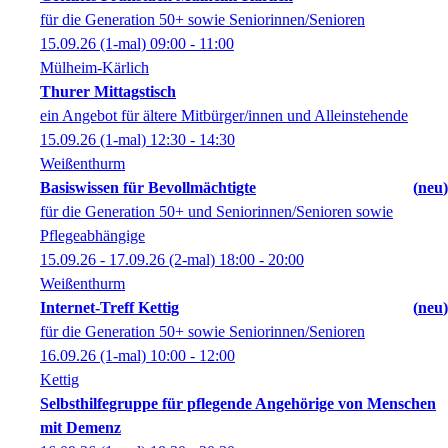
für die Generation 50+ sowie Seniorinnen/Senioren
15.09.26
(1-mal)
09:00
- 11:00
Mülheim-Kärlich
Thurer Mittagstisch
ein Angebot für ältere Mitbürger/innen und Alleinstehende
15.09.26
(1-mal)
12:30
- 14:30
Weißenthurm
Basiswissen für Bevollmächtigte
neu
für die Generation 50+ und Seniorinnen/Senioren sowie
Pflegeabhängige
15.09.26 - 17.09.26
(2-mal)
18:00
- 20:00
Weißenthurm
Internet-Treff Kettig
neu
für die Generation 50+ sowie Seniorinnen/Senioren
16.09.26
(1-mal)
10:00
- 12:00
Kettig
Selbsthilfegruppe für pflegende Angehörige von Menschen
mit Demenz