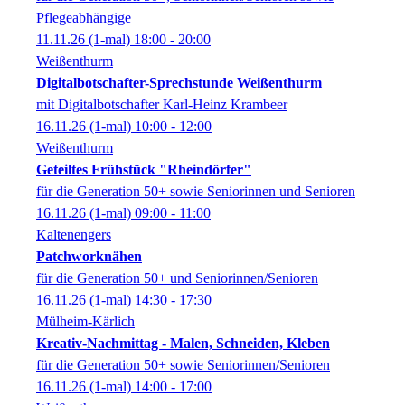
Pflegeabhängige
11.11.26
(1-mal)
18:00
- 20:00
Weißenthurm
Digitalbotschafter-Sprechstunde Weißenthurm
mit Digitalbotschafter Karl-Heinz Krambeer
16.11.26
(1-mal)
10:00
- 12:00
Weißenthurm
Geteiltes Frühstück "Rheindörfer"
für die Generation 50+ sowie Seniorinnen und Senioren
16.11.26
(1-mal)
09:00
- 11:00
Kaltenengers
Patchworknähen
für die Generation 50+ und Seniorinnen/Senioren
16.11.26
(1-mal)
14:30
- 17:30
Mülheim-Kärlich
Kreativ-Nachmittag - Malen, Schneiden, Kleben
für die Generation 50+ sowie Seniorinnen/Senioren
16.11.26
(1-mal)
14:00
- 17:00