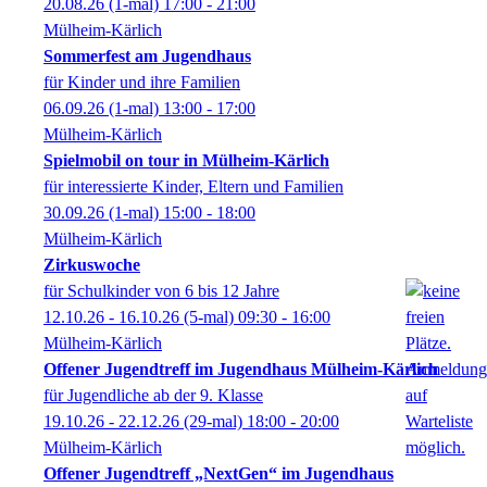
20.08.26
(1-mal)
17:00
- 21:00
Mülheim-Kärlich
Sommerfest am Jugendhaus
für Kinder und ihre Familien
06.09.26
(1-mal)
13:00
- 17:00
Mülheim-Kärlich
Spielmobil on tour in Mülheim-Kärlich
für interessierte Kinder, Eltern und Familien
30.09.26
(1-mal)
15:00
- 18:00
Mülheim-Kärlich
Zirkuswoche
für Schulkinder von 6 bis 12 Jahre
12.10.26 - 16.10.26
(5-mal)
09:30
- 16:00
Mülheim-Kärlich
Offener Jugendtreff im Jugendhaus Mülheim-Kärlich
für Jugendliche ab der 9. Klasse
19.10.26 - 22.12.26
(29-mal)
18:00
- 20:00
Mülheim-Kärlich
Offener Jugendtreff „NextGen“ im Jugendhaus