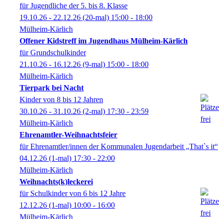
für Jugendliche der 5. bis 8. Klasse
19.10.26 - 22.12.26
(20-mal)
15:00
- 18:00
Mülheim-Kärlich
Offener Kidstreff im Jugendhaus Mülheim-Kärlich
für Grundschulkinder
21.10.26 - 16.12.26
(9-mal)
15:00
- 18:00
Mülheim-Kärlich
Tierpark bei Nacht
Kinder von 8 bis 12 Jahren
30.10.26 - 31.10.26
(2-mal)
17:30
- 23:59
Mülheim-Kärlich
Ehrenamtler-Weihnachtsfeier
für Ehrenamtler/innen der Kommunalen Jugendarbeit „That`s it“
04.12.26
(1-mal)
17:30
- 22:00
Mülheim-Kärlich
Weihnachts(k)leckerei
für Schulkinder von 6 bis 12 Jahre
12.12.26
(1-mal)
10:00
- 16:00
Mülheim-Kärlich