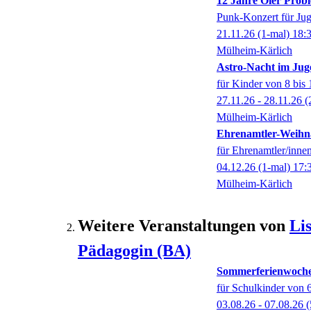
12 Jahre Oier Prob
Punk-Konzert für Ju
21.11.26
(1-mal)
18:
Mülheim-Kärlich
Astro-Nacht im Ju
für Kinder von 8 bis 
27.11.26 - 28.11.26
(
Mülheim-Kärlich
Ehrenamtler-Weihna
für Ehrenamtler/inne
04.12.26
(1-mal)
17:
Mülheim-Kärlich
Weitere Veranstaltungen von
Li
Pädagogin (BA)
Sommerferienwoche
für Schulkinder von 6
03.08.26 - 07.08.26
(