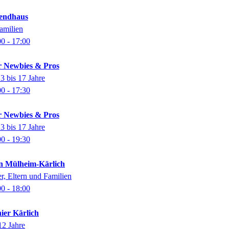
endhaus
amilien
00
- 17:00
r Newbies & Pros
3 bis 17 Jahre
00
- 17:30
r Newbies & Pros
3 bis 17 Jahre
00
- 19:30
in Mülheim-Kärlich
er, Eltern und Familien
00
- 18:00
ier Kärlich
12 Jahre