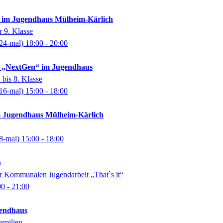
f im Jugendhaus Mülheim-Kärlich
r 9. Klasse
24-mal)
18:00
- 20:00
f „NextGen“ im Jugendhaus
 bis 8. Klasse
16-mal)
15:00
- 18:00
im Jugendhaus Mülheim-Kärlich
8-mal)
15:00
- 18:00
n
r Kommunalen Jugendarbeit „That`s it“
00
- 21:00
endhaus
amilien