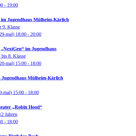
00
- 19:00
f im Jugendhaus Mülheim-Kärlich
r 9. Klasse
29-mal)
18:00
- 20:00
f „NextGen“ im Jugendhaus
 bis 8. Klasse
20-mal)
15:00
- 18:00
im Jugendhaus Mülheim-Kärlich
9-mal)
15:00
- 18:00
heater „Robin Hood“
12 Jahren
30
- 18:00