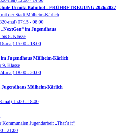
320-mal)
12:00
- 14:00
schule Urmitz-Bahnhof - FRÜHBETREUUNG 2026/2027
mit der Stadt Mülheim-Kärlich
320-mal)
07:15
- 08:00
f „NextGen“ im Jugendhaus
 bis 8. Klasse
16-mal)
15:00
- 18:00
f im Jugendhaus Mülheim-Kärlich
r 9. Klasse
24-mal)
18:00
- 20:00
im Jugendhaus Mülheim-Kärlich
8-mal)
15:00
- 18:00
n
r Kommunalen Jugendarbeit „That`s it“
00
- 21:00