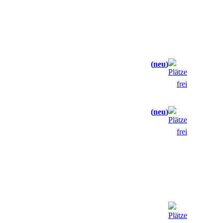
neu
neu