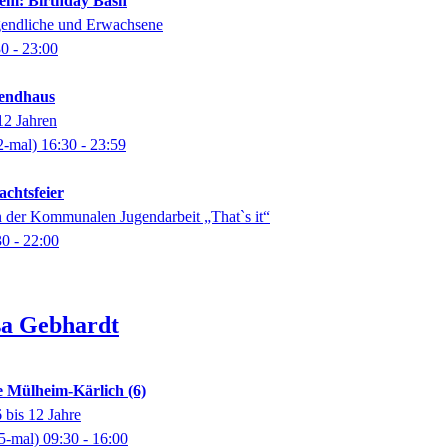
lem: Birthday Bash
gendliche und Erwachsene
30
- 23:00
gendhaus
12 Jahren
2-mal)
16:30
- 23:59
chtsfeier
n der Kommunalen Jugendarbeit „That`s it“
30
- 22:00
sa
Gebhardt
 Mülheim-Kärlich (6)
 bis 12 Jahre
5-mal)
09:30
- 16:00