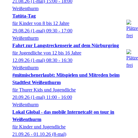
21.08.26
(1-mal)
15:00
- 18:00
Weißenthurm
Tatüta-Tag
für Kinder von 8 bis 12 Jahre
29.08.26
(1-mal)
09:30
- 17:00
Weißenthurm
Fahrt zur Langstreckenserie auf dem Nürburgring
für Jugendliche von 12 bis 16 Jahre
12.09.26
(1-mal)
08:30
- 16:30
Weißenthurm
#mitmischenerlaubt: Mitspielen und Mitreden beim
Stadtfest Weißenthurm
für Thurer Kids und Jugendliche
20.09.26
(1-mal)
11:00
- 16:00
Weißenthurm
Lokal Global - das mobile Internetcafé on tour in
Weißenthurm
für Kinder und Jugendliche
21.09.26 - 01.10.26
(8-mal)