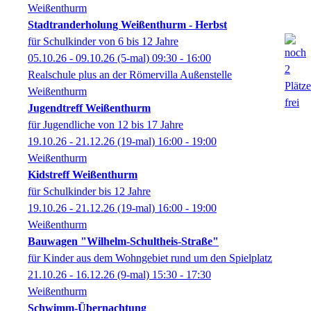
Weißenthurm
Stadtranderholung Weißenthurm - Herbst
für Schulkinder von 6 bis 12 Jahre
05.10.26 - 09.10.26
(5-mal)
09:30
- 16:00
Realschule plus an der Römervilla Außenstelle
Weißenthurm
Jugendtreff Weißenthurm
für Jugendliche von 12 bis 17 Jahre
19.10.26 - 21.12.26
(19-mal)
16:00
- 19:00
Weißenthurm
Kidstreff Weißenthurm
für Schulkinder bis 12 Jahre
19.10.26 - 21.12.26
(19-mal)
16:00
- 19:00
Weißenthurm
Bauwagen "Wilhelm-Schultheis-Straße"
für Kinder aus dem Wohngebiet rund um den Spielplatz
21.10.26 - 16.12.26
(9-mal)
15:30
- 17:30
Weißenthurm
Schwimm-Übernachtung