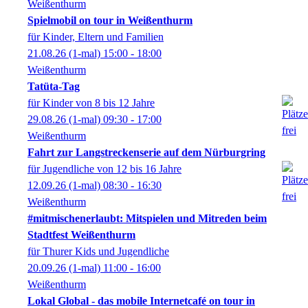
Weißenthurm
Spielmobil on tour in Weißenthurm
für Kinder, Eltern und Familien
21.08.26
(1-mal)
15:00
- 18:00
Weißenthurm
Tatüta-Tag
für Kinder von 8 bis 12 Jahre
29.08.26
(1-mal)
09:30
- 17:00
Weißenthurm
Fahrt zur Langstreckenserie auf dem Nürburgring
für Jugendliche von 12 bis 16 Jahre
12.09.26
(1-mal)
08:30
- 16:30
Weißenthurm
#mitmischenerlaubt: Mitspielen und Mitreden beim
Stadtfest Weißenthurm
für Thurer Kids und Jugendliche
20.09.26
(1-mal)
11:00
- 16:00
Weißenthurm
Lokal Global - das mobile Internetcafé on tour in