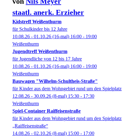
von
Nils
Meyer
staatl. anerk. Erzieher
Kidstreff Weißenthurm
für Schulkinder bis 12 Jahre
10.08.26 - 01.10.26
(16-mal)
16:00
- 19:00
Weißenthurm
Jugendtreff Weißenthurm
für Jugendliche von 12 bis 17 Jahre
10.08.26 - 01.10.26
(16-mal)
16:00
- 19:00
Weißenthurm
Bauwagen "Wilhelm-Schultheis-Straße"
für Kinder aus dem Wohngebiet rund um den Spielplatz
12.08.26 - 30.09.26
(8-mal)
15:30
- 17:30
Weißenthurm
Spiel-Container Raiffeisenstraße
für Kinder aus dem Wohngebiet rund um den Spielplatz
„Raiffeisenstraße“
14.08.26 - 02.10.26
(8-mal)
15:00
- 17:00