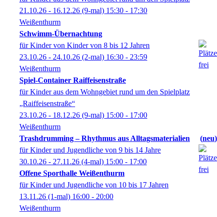
21.10.26 - 16.12.26
(9-mal)
15:30
- 17:30
Weißenthurm
Schwimm-Übernachtung
für Kinder von Kinder von 8 bis 12 Jahren
23.10.26 - 24.10.26
(2-mal)
16:30
- 23:59
Weißenthurm
Spiel-Container Raiffeisenstraße
für Kinder aus dem Wohngebiet rund um den Spielplatz
„Raiffeisenstraße“
23.10.26 - 18.12.26
(9-mal)
15:00
- 17:00
Weißenthurm
Trashdrumming – Rhythmus aus Alltagsmaterialien
neu
für Kinder und Jugendliche von 9 bis 14 Jahre
30.10.26 - 27.11.26
(4-mal)
15:00
- 17:00
Offene Sporthalle Weißenthurm
für Kinder und Jugendliche von 10 bis 17 Jahren
13.11.26
(1-mal)
16:00
- 20:00
Weißenthurm