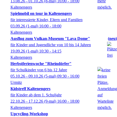
13.08.26 - 01.10.26
(8-mal)
16:00
- 18:00
Kaltenengers
Spielmobil on tour in Kaltenengers
für interessierte Kinder, Eltern und Familien
03.09.26
(1-mal)
16:00
- 18:00
Kaltenengers
Ausflug zum Vulkan-Museum "Lava Dome"
neu
für Kinder und Jugendliche von 10 bis 14 Jahren
19.09.26
(1-mal)
10:30
- 14:15
Kaltenengers
Herbstferienwoche "Rheindörfer"
für Schulkinder von 6 bis 12 Jahre
05.10.26 - 09.10.26
(5-mal)
09:30
- 16:00
Urmitz
Kidstreff Kaltenengers
für Kinder ab dem 1. Schuljahr
22.10.26 - 17.12.26
(9-mal)
16:00
- 18:00
Kaltenengers
Upcycling-Workshop