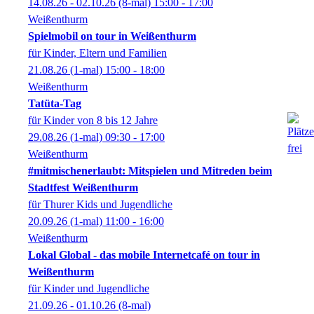
14.08.26 - 02.10.26
(8-mal)
15:00
- 17:00
Weißenthurm
Spielmobil on tour in Weißenthurm
für Kinder, Eltern und Familien
21.08.26
(1-mal)
15:00
- 18:00
Weißenthurm
Tatüta-Tag
für Kinder von 8 bis 12 Jahre
29.08.26
(1-mal)
09:30
- 17:00
Weißenthurm
#mitmischenerlaubt: Mitspielen und Mitreden beim
Stadtfest Weißenthurm
für Thurer Kids und Jugendliche
20.09.26
(1-mal)
11:00
- 16:00
Weißenthurm
Lokal Global - das mobile Internetcafé on tour in
Weißenthurm
für Kinder und Jugendliche
21.09.26 - 01.10.26
(8-mal)