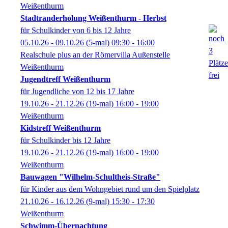
Weißenthurm
Stadtranderholung Weißenthurm - Herbst
für Schulkinder von 6 bis 12 Jahre
05.10.26 - 09.10.26
(5-mal)
09:30
- 16:00
Realschule plus an der Römervilla Außenstelle
Weißenthurm
Jugendtreff Weißenthurm
für Jugendliche von 12 bis 17 Jahre
19.10.26 - 21.12.26
(19-mal)
16:00
- 19:00
Weißenthurm
Kidstreff Weißenthurm
für Schulkinder bis 12 Jahre
19.10.26 - 21.12.26
(19-mal)
16:00
- 19:00
Weißenthurm
Bauwagen "Wilhelm-Schultheis-Straße"
für Kinder aus dem Wohngebiet rund um den Spielplatz
21.10.26 - 16.12.26
(9-mal)
15:30
- 17:30
Weißenthurm
Schwimm-Übernachtung