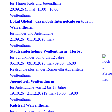
für Thurer Kids und Jugendliche
20.09.26
(1-mal)
11:00
- 16:00
Weißenthurm
Lokal Global - das mobile Internetcafé on tour in
Weißenthurm
für Kinder und Jugendliche
21.09.26 - 01.10.26
(8-mal)
Weißenthurm
Stadtranderholung Weißenthurm - Herbst
für Schulkinder von 6 bis 12 Jahre
05.10.26 - 09.10.26
(5-mal)
09:30
- 16:00
Realschule plus an der Römervilla Außenstelle
Weißenthurm
Jugendtreff Weißenthurm
für Jugendliche von 12 bis 17 Jahre
19.10.26 - 21.12.26
(19-mal)
16:00
- 19:00
Weißenthurm
Kidstreff Weißenthurm
für Schulkinder bis 12 Jahre