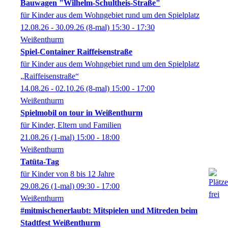
Bauwagen "Wilhelm-Schultheis-Straße"
für Kinder aus dem Wohngebiet rund um den Spielplatz
12.08.26 - 30.09.26
(8-mal)
15:30
- 17:30
Weißenthurm
Spiel-Container Raiffeisenstraße
für Kinder aus dem Wohngebiet rund um den Spielplatz
„Raiffeisenstraße“
14.08.26 - 02.10.26
(8-mal)
15:00
- 17:00
Weißenthurm
Spielmobil on tour in Weißenthurm
für Kinder, Eltern und Familien
21.08.26
(1-mal)
15:00
- 18:00
Weißenthurm
Tatüta-Tag
für Kinder von 8 bis 12 Jahre
29.08.26
(1-mal)
09:30
- 17:00
Weißenthurm
#mitmischenerlaubt: Mitspielen und Mitreden beim
Stadtfest Weißenthurm