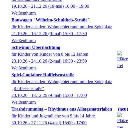
19.10.26 - 21.12.26
(19-mal)
16:00
- 19:00
Weißenthurm
Bauwagen "Wilhelm-Schultheis-Straße"
für Kinder aus dem Wohngebiet rund um den Spielplatz
21.10.26 - 16.12.26
(9-mal)
15:30
- 17:30
Weißenthurm
Schwimm-Übernachtung
für Kinder von Kinder von 8 bis 12 Jahren
23.10.26 - 24.10.26
(2-mal)
16:30
- 23:59
Weißenthurm
Spiel-Container Raiffeisenstraße
für Kinder aus dem Wohngebiet rund um den Spielplatz
„Raiffeisenstraße“
23.10.26 - 18.12.26
(9-mal)
15:00
- 17:00
Weißenthurm
Trashdrumming – Rhythmus aus Alltagsmaterialien
neu
für Kinder und Jugendliche von 9 bis 14 Jahre
30.10.26 - 27.11.26
(4-mal)
15:00
- 17:00