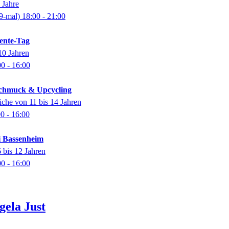
 Jahre
9-mal)
18:00
- 21:00
ente-Tag
10 Jahren
00
- 16:00
Schmuck & Upcycling
iche von 11 bis 14 Jahren
00
- 16:00
i Bassenheim
 bis 12 Jahren
00
- 16:00
gela
Just