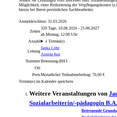
Sollten Sie Leistungen vom Jobcenter oder Sozialleistunge
Möglichkeit, einer Reduzierung der Verpflegungskosten (z.B
hierzu bei Ihrem persönlichen Sachbearbeiter.
Anmeldeschluss: 31.03.2026
320 Tage, 10.08.2026 - 25.06.2027
Zeiten
ab Montag, 12:00 Uhr
Anzahl
1 Termin(e)
Janka Löhr
Leitung
Angela Just
Nummer
Betreuung-BH3
Ort
Preis
Monatlicher Teilnahmebeitrag: 70,00 €
Termin(e) im Kalender speichern
Weitere Veranstaltungen von
Ja
Sozialarbeiterin/-pädagogin B.A
Betreuende Grund
für Schüler/innen de