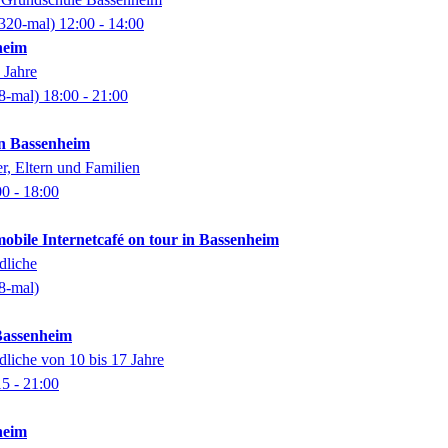
320-mal)
12:00
- 14:00
heim
 Jahre
8-mal)
18:00
- 21:00
in Bassenheim
er, Eltern und Familien
00
- 18:00
mobile Internetcafé on tour in Bassenheim
dliche
8-mal)
Bassenheim
dliche von 10 bis 17 Jahre
15
- 21:00
heim