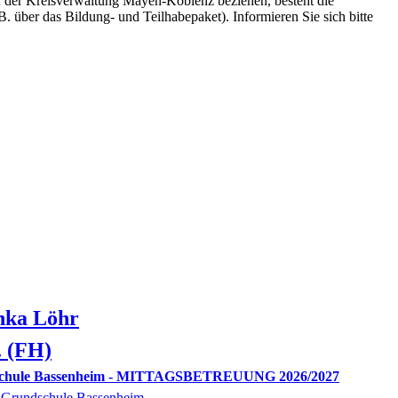
n der Kreisverwaltung Mayen-Koblenz beziehen, besteht die
. über das Bildung- und Teilhabepaket). Informieren Sie sich bitte
nka
Löhr
. (FH)
schule Bassenheim - MITTAGSBETREUUNG 2026/2027
r Grundschule Bassenheim